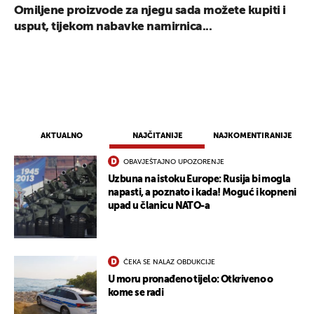
Omiljene proizvode za njegu sada možete kupiti i
usput, tijekom nabavke namirnica...
AKTUALNO
NAJČITANIJE
NAJKOMENTIRANIJE
OBAVJEŠTAJNO UPOZORENJE
Uzbuna na istoku Europe: Rusija bi mogla
napasti, a poznato i kada! Moguć i kopneni
upad u članicu NATO-a
ČEKA SE NALAZ OBDUKCIJE
U moru pronađeno tijelo: Otkriveno o
kome se radi