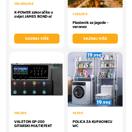
290.000,00 €
X-POWER zakoračite u
1.260,00 €
svijet JAMES BOND-a!
Plastenik za jagode -
veronez
SAZNAJ VIŠE
SAZNAJ VIŠE
295,00 €
19,99 €
VALETON GP-200
POLICA ZA KUPAONICU
GITARSKI MULTIEFEKT
WC