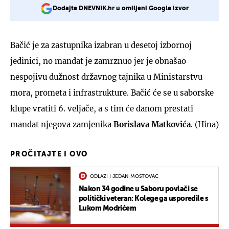
Dodajte DNEVNIK.hr u omiljeni Google izvor
Bačić je za zastupnika izabran u desetoj izbornoj
jedinici, no mandat je zamrznuo jer je obnašao
nespojivu dužnost državnog tajnika u Ministarstvu
mora, prometa i infrastrukture. Bačić će se u saborske
klupe vratiti 6. veljače, a s tim će danom prestati
mandat njegova zamjenika
Borislava Matkovića
. (Hina)
PROČITAJTE I OVO
ODLAZI I JEDAN MOSTOVAC
Nakon 34 godine u Saboru povlači se
politički veteran: Kolege ga usporedile s
Lukom Modrićem