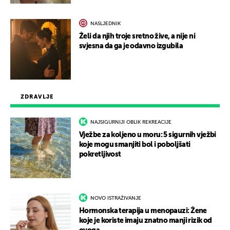
NASLJEDNIK
Želi da njih troje sretno žive, a nije ni
svjesna da ga je odavno izgubila
ZDRAVLJE
NAJSIGURNIJI OBLIK REKREACIJE
Vježbe za koljeno u moru: 5 sigurnih vježbi
koje mogu smanjiti bol i poboljšati
pokretljivost
NOVO ISTRAŽIVANJE
Hormonska terapija u menopauzi: Žene
koje je koriste imaju znatno manji rizik od