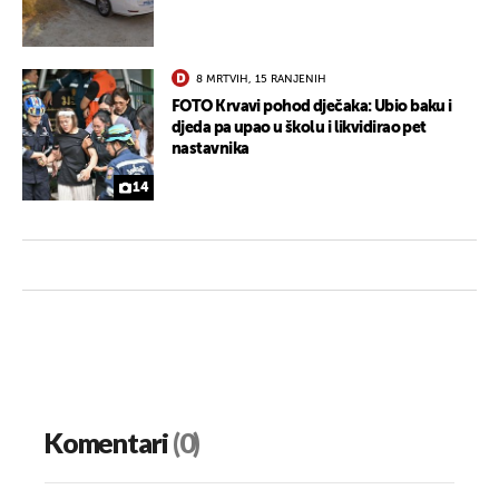
8 MRTVIH, 15 RANJENIH
FOTO Krvavi pohod dječaka: Ubio baku i
djeda pa upao u školu i likvidirao pet
nastavnika
14
Komentari
(0)