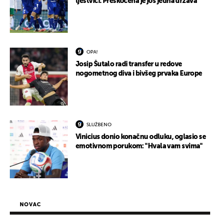
ljestvici: Preskočena je još jedna država
OPA!
Josip Šutalo radi transfer u redove
nogometnog diva i bivšeg prvaka Europe
SLUŽBENO
Vinicius donio konačnu odluku, oglasio se
emotivnom porukom: "Hvala vam svima"
NOVAC