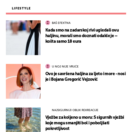
LIFESTYLE
BAŠ EFEKTNA
Kada smo na zadarskoj rivi ugledali ovu
haljinu, morali smo doznati odakle je –
košta samo 18 eura
U NOJ NIJE VRUĆE
Ovo je savršena haljina za ljeto i more - nosi
je i Bojana Gregorić Vejzović
NAJSIGURNIJI OBLIK REKREACIJE
Vježbe za koljeno u moru: 5 sigurnih vježbi
koje mogu smanjiti bol i poboljšati
pokretljivost