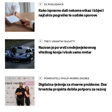
ZA POSLODAVCE
Kako ispravno dati nekome otkaz i izbjeći
najčešće pogreške te sudske sporove
TREĆI UNIKATNI BUGATTI
Nazvan je po vrsti srednjovjekovnog
viteškog konja i visok samo metar
POKROVITELJ PHILIP MORRIS ZAGREB
Digitalna rješenja za stvarne probleme: Dva
hrvatska projekta dobila potporu za razvoj