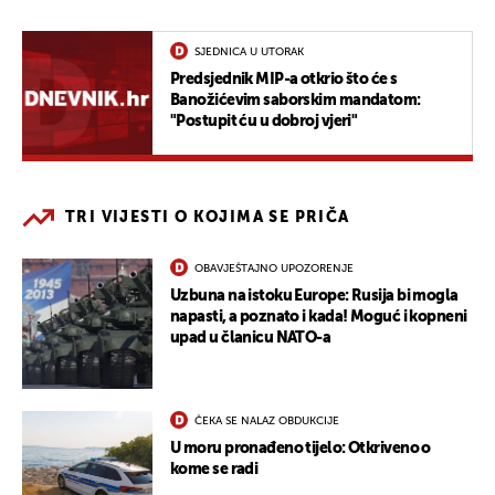
SJEDNICA U UTORAK
Predsjednik MIP-a otkrio što će s
Banožićevim saborskim mandatom:
"Postupit ću u dobroj vjeri"
TRI VIJESTI O KOJIMA SE PRIČA
OBAVJEŠTAJNO UPOZORENJE
Uzbuna na istoku Europe: Rusija bi mogla
napasti, a poznato i kada! Moguć i kopneni
upad u članicu NATO-a
ČEKA SE NALAZ OBDUKCIJE
U moru pronađeno tijelo: Otkriveno o
kome se radi