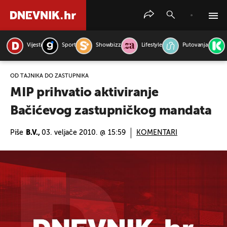
Vijesti
Sport
Showbizz
Lifestyle
Putovanja
PRETRAŽITE VIJESTI
OD TAJNIKA DO ZASTUPNIKA
MIP prihvatio aktiviranje
Bačićevog zastupničkog mandata
Piše
B.V.,
03. veljače 2010. @ 15:59
KOMENTARI