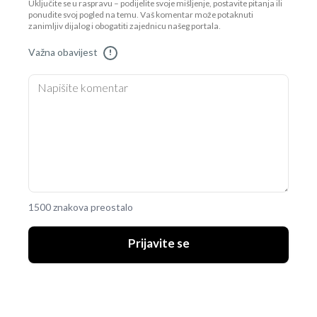
Uključite se u raspravu – podijelite svoje mišljenje, postavite pitanja ili
ponudite svoj pogled na temu. Vaš komentar može potaknuti
zanimljiv dijalog i obogatiti zajednicu našeg portala.
Važna obavijest
!
1500 znakova preostalo
Prijavite se