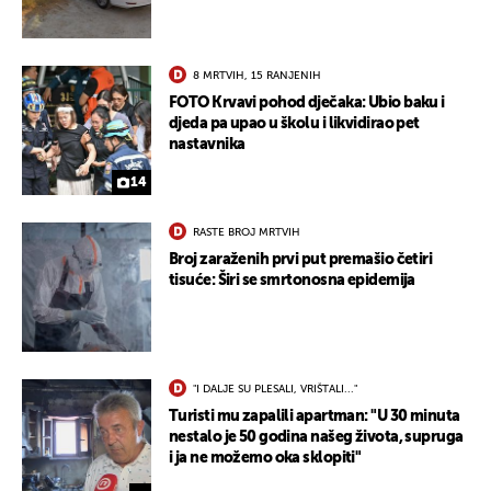
8 MRTVIH, 15 RANJENIH
FOTO Krvavi pohod dječaka: Ubio baku i
djeda pa upao u školu i likvidirao pet
nastavnika
14
RASTE BROJ MRTVIH
Broj zaraženih prvi put premašio četiri
tisuće: Širi se smrtonosna epidemija
"I DALJE SU PLESALI, VRIŠTALI..."
Turisti mu zapalili apartman: "U 30 minuta
nestalo je 50 godina našeg života, supruga
i ja ne možemo oka sklopiti"