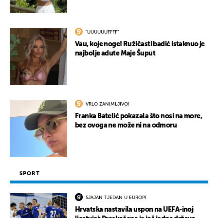
"UUUUUUFFFF"
UKLJUČITE NOTIFIKACIJE
Vau, koje noge! Ružičasti badić istaknuo je
najbolje adute Maje Šuput
VRLO ZANIMLJIVO!
Franka Batelić pokazala što nosi na more,
bez ovoga ne može ni na odmoru
SPORT
SJAJAN TJEDAN U EUROPI
Hrvatska nastavila uspon na UEFA-inoj