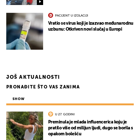
PACIJENT U IZOLACIJI
Vratio se virus koji je izazvao međunarodnu
uzbunu: Otkriven novi slučaj u Europi
JOŠ AKTUALNOSTI
PRONAĐITE ŠTO VAS ZANIMA
SHOW
U 27. GODINI
Preminula je mlada influencerica koju je
pratilo više od milijun ljudi, dugo se borila s
opakom bolešću