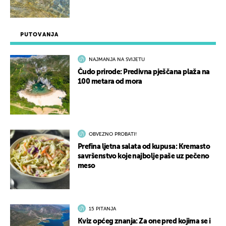
PUTOVANJA
NAJMANJA NA SVIJETU
Čudo prirode: Predivna pješčana plaža na
100 metara od mora
OBVEZNO PROBATI!
Prefina ljetna salata od kupusa: Kremasto
savršenstvo koje najbolje paše uz pečeno
meso
15 PITANJA
Kviz općeg znanja: Za one pred kojima se i