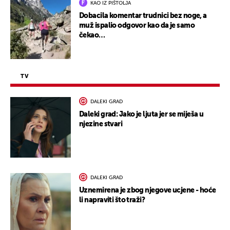
KAO IZ PIŠTOLJA
Dobacila komentar trudnici bez noge, a
muž ispalio odgovor kao da je samo
čekao…
TV
DALEKI GRAD
Daleki grad: Jako je ljuta jer se miješa u
njezine stvari
DALEKI GRAD
Uznemirena je zbog njegove ucjene - hoće
li napraviti što traži?