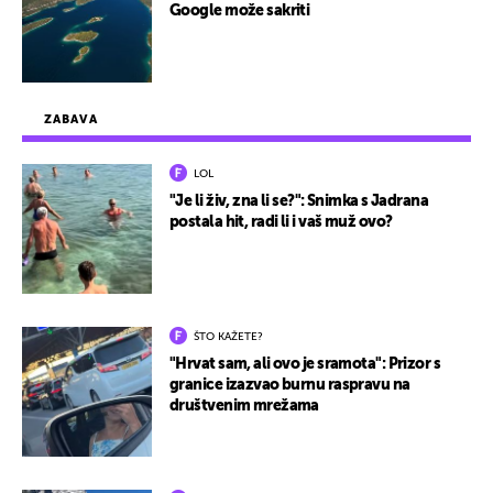
Google može sakriti
ZABAVA
LOL
"Je li živ, zna li se?": Snimka s Jadrana
postala hit, radi li i vaš muž ovo?
ŠTO KAŽETE?
"Hrvat sam, ali ovo je sramota": Prizor s
granice izazvao burnu raspravu na
društvenim mrežama