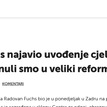
E VIJESTI
hs najavio uvođenje cj
nuli smo u veliki reform
KOMENTARI
nja Radovan Fuchs bio je u ponedjeljak u Zadru n