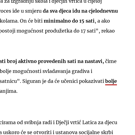
za izgradnju škola i dječjih vrtića u cijeloj
roces ide u smjeru
da sva djeca idu na cjelodnevnu
školama. On će biti
minimalno do 15 sati
, a ako
 postoji mogućnost produžetka do 17 sati", rekao
UKLJUČITE NOTIFIKACIJE
ti broj aktivno provedenih sati na nastavi,
čime
i bolje mogućnosti svladavanja gradiva i
satnicu". Siguran je da će učenici pokazivati
bolje
ranjima.
rama od svibnja radi i Dječji vrtić Latica za djecu
 uskoro će se otvoriti i ustanova socijalne skrbi