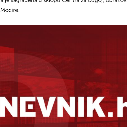
 je sagrađena u sklopu Centra za odgoj, obrazovanj
Mocire.