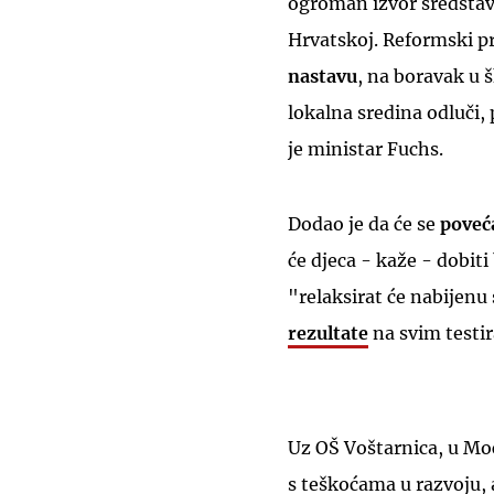
ogroman izvor sredstava 
Hrvatskoj. Reformski p
nastavu
, na boravak u 
lokalna sredina odluči,
je ministar Fuchs.
Dodao je da će se
poveća
će djeca - kaže - dobit
"relaksirat će nabijenu 
rezultate
na svim testi
Uz OŠ Voštarnica, u Moci
s teškoćama u razvoju, a