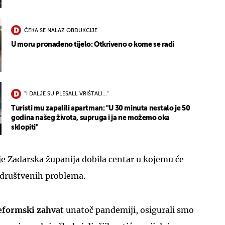
ČEKA SE NALAZ OBDUKCIJE
U moru pronađeno tijelo: Otkriveno o kome se radi
"I DALJE SU PLESALI, VRIŠTALI..."
Turisti mu zapalili apartman: "U 30 minuta nestalo je 50
godina našeg života, supruga i ja ne možemo oka
sklopiti"
 je Zadarska županija dobila centar u kojemu će
z društvenih problema.
reformski zahvat
unatoč pandemiji, osigurali smo