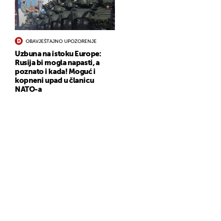
OBAVJEŠTAJNO UPOZORENJE
Uzbuna na istoku Europe:
Rusija bi mogla napasti, a
poznato i kada! Moguć i
kopneni upad u članicu
NATO-a