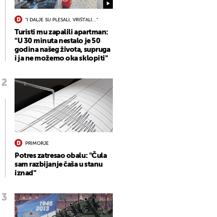
"I DALJE SU PLESALI, VRIŠTALI..."
Turisti mu zapalili apartman:
"U 30 minuta nestalo je 50
godina našeg života, supruga
i ja ne možemo oka sklopiti"
PRIMORJE
Potres zatresao obalu: "Čula
sam razbijanje čaša u stanu
iznad"