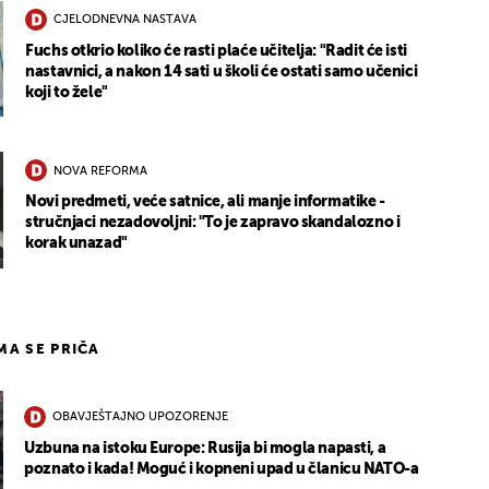
CJELODNEVNA NASTAVA
Fuchs otkrio koliko će rasti plaće učitelja: "Radit će isti
nastavnici, a nakon 14 sati u školi će ostati samo učenici
koji to žele"
NOVA REFORMA
Novi predmeti, veće satnice, ali manje informatike -
stručnjaci nezadovoljni: "To je zapravo skandalozno i
korak unazad"
IMA SE PRIČA
OBAVJEŠTAJNO UPOZORENJE
Uzbuna na istoku Europe: Rusija bi mogla napasti, a
poznato i kada! Moguć i kopneni upad u članicu NATO-a