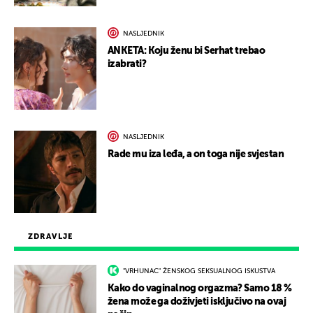
NASLJEDNIK
ANKETA: Koju ženu bi Serhat trebao
izabrati?
NASLJEDNIK
Rade mu iza leđa, a on toga nije svjestan
ZDRAVLJE
"VRHUNAC" ŽENSKOG SEKSUALNOG ISKUSTVA
Kako do vaginalnog orgazma? Samo 18 %
žena može ga doživjeti isključivo na ovaj