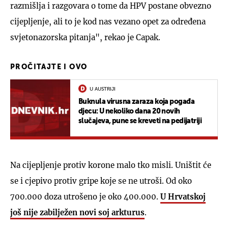
razmišlja i razgovara o tome da HPV postane obvezno
cijepljenje, ali to je kod nas vezano opet za određena
svjetonazorska pitanja", rekao je Capak.
PROČITAJTE I OVO
U AUSTRIJI
Buknula virusna zaraza koja pogađa
djecu: U nekoliko dana 20 novih
slučajeva, pune se kreveti na pedijatriji
Na cijepljenje protiv korone malo tko misli. Uništit će
se i cjepivo protiv gripe koje se ne utroši. Od oko
700.000 doza utrošeno je oko 400.000.
U Hrvatskoj
još nije zabilježen novi soj arkturus
.