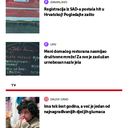
ZANIMLJIVO
Registracija iz SAD-a postala hit u
Hrvatskoj! Pogledajte zašto
UPS!
Meni domaćeg restorana nasmijao
društvene mreže! Za sve je zaslužan
urnebesan naziv jela
TV
DALEKI GRAD
Ima tek šest godina, a već je jedan od
najnagrađivanijih dječjih glumaca