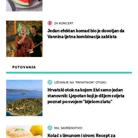
ZA KONCERT
Jedan efektan komad bio je dovoljan da
Vannina ljetna kombinacija zablista
PUTOVANJA
UŽIVANJE NA "PRIVATNOM" OTOKU
Hrvatski otok na kojem živi samo jedan
stanovnik: Ljepotan koji je diljem svijeta
poznat po svojem "bijelom zlatu"
MA, SAVRŠENSTVO!
Kolač s limunom i sirom: Recept za