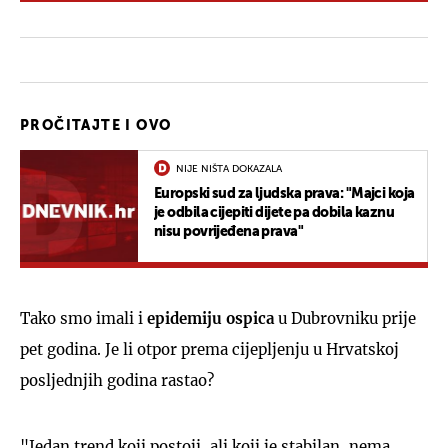
PROČITAJTE I OVO
NIJE NIŠTA DOKAZALA
Europski sud za ljudska prava: "Majci koja
je odbila cijepiti dijete pa dobila kaznu
nisu povrijeđena prava"
Tako smo imali i
epidemiju ospica
u Dubrovniku prije
pet godina. Je li otpor prema cijepljenju u Hrvatskoj
posljednjih godina rastao?
"Jedan trend koji postoji, ali koji je stabilan, nema