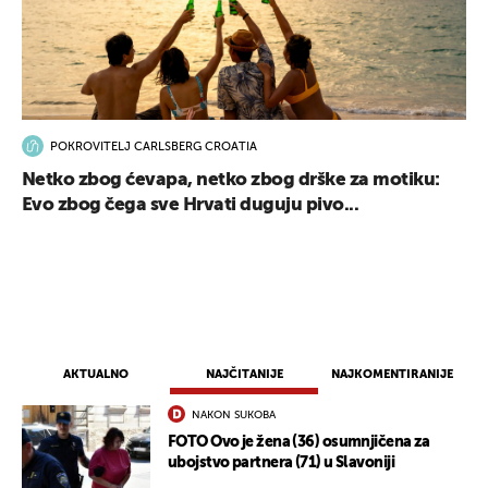
UKLJUČITE NOTIFIKACIJE
POKROVITELJ CARLSBERG CROATIA
Netko zbog ćevapa, netko zbog drške za motiku:
Evo zbog čega sve Hrvati duguju pivo...
AKTUALNO
NAJČITANIJE
NAJKOMENTIRANIJE
NAKON SUKOBA
FOTO Ovo je žena (36) osumnjičena za
ubojstvo partnera (71) u Slavoniji