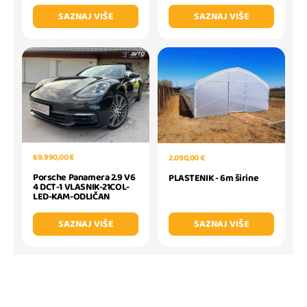
SAZNAJ VIŠE
SAZNAJ VIŠE
69.990,00 €
2.090,00 €
Porsche Panamera 2.9 V6
PLASTENIK - 6m širine
4 DCT-1 VLASNIK-21COL-
LED-KAM-ODLIČAN
SAZNAJ VIŠE
SAZNAJ VIŠE