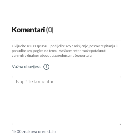
Komentari
(0)
Uključite se u raspravu – podijelite svoje mišljenje, postavite pitanja ili
ponudite svoj pogled na temu. Vaš komentar može potaknuti
zanimljiv dijalog i obogatiti zajednicu našeg portala.
Važna obavijest
!
1500 znakova preostalo