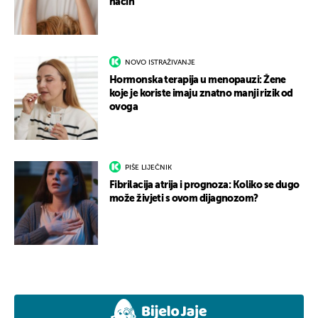
način
NOVO ISTRAŽIVANJE
Hormonska terapija u menopauzi: Žene
koje je koriste imaju znatno manji rizik od
ovoga
PIŠE LIJEČNIK
Fibrilacija atrija i prognoza: Koliko se dugo
može živjeti s ovom dijagnozom?