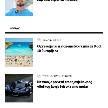
najvećih svjetskih klubova?
NOVAC
KAMO BI OTIŠLI?
O preseljenju u inozemstvo razmišlja 9 od
10 Europljana
TREĆI UNIKATNI BUGATTI
Nazvan je po vrsti srednjovjekovnog
viteškog konja i visok samo metar