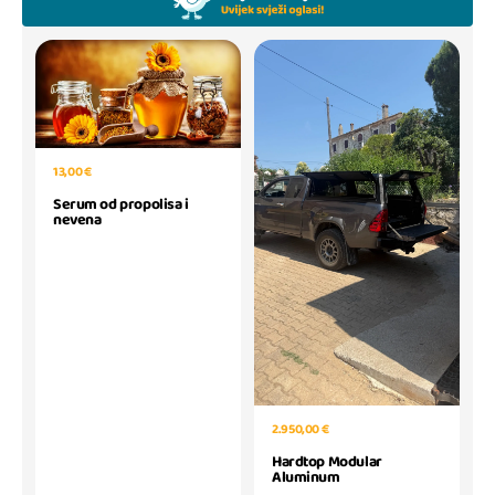
13,00 €
Serum od propolisa i
nevena
2.950,00 €
Hardtop Modular
Aluminum