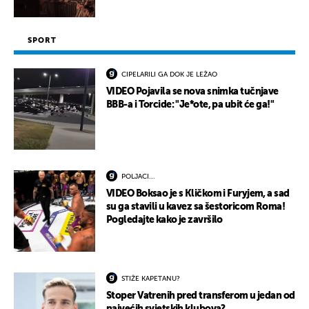
SPORT
CIPELARILI GA DOK JE LEŽAO
VIDEO Pojavila se nova snimka tučnjave
BBB-a i Torcide: "Je*ote, pa ubit će ga!"
POLJACI...
VIDEO Boksao je s Kličkom i Furyjem, a sad
su ga stavili u kavez sa šestoricom Roma!
Pogledajte kako je završilo
STIŽE KAPETANU?
Stoper Vatrenih pred transferom u jedan od