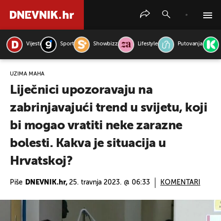
Vijesti
Sport
Showbizz
Lifestyle
Putovanja
PRETRAŽITE VIJESTI
UZIMA MAHA
Liječnici upozoravaju na
zabrinjavajući trend u svijetu, koji
bi mogao vratiti neke zarazne
bolesti. Kakva je situacija u
Hrvatskoj?
Piše
DNEVNIK.hr,
25. travnja 2023. @ 06:33
KOMENTARI