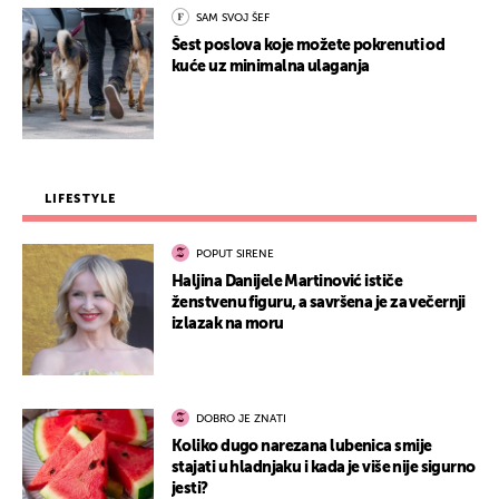
SAM SVOJ ŠEF
Šest poslova koje možete pokrenuti od
kuće uz minimalna ulaganja
LIFESTYLE
POPUT SIRENE
Haljina Danijele Martinović ističe
ženstvenu figuru, a savršena je za večernji
izlazak na moru
DOBRO JE ZNATI
Koliko dugo narezana lubenica smije
stajati u hladnjaku i kada je više nije sigurno
jesti?