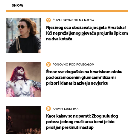
SHOW
ČUVA USPOMENU NA NJEGA
Njezinog oca obožavala je cijela Hrvatska!
Kći neprežaljenog pjevača projurila špicom
na dva kotača
PONOVNO POD POVEĆALOM
Što se sve događalo na hrvatskom otoku
pod osramoćenim glumcem? Bizarni
prizori i danas izazivaju nevjericu
KAKVIH LJUDI IMA!
Kaos kakav se ne pamti: Zbog suludog
poteza jednog muškarca bend je bio
prisiljen prekinuti nastup