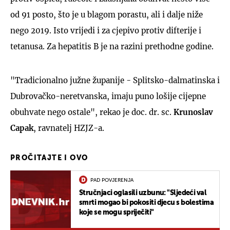
od 91 posto, što je u blagom porastu, ali i dalje niže
nego 2019. Isto vrijedi i za cjepivo protiv difterije i
tetanusa. Za hepatitis B je na razini prethodne godine.
"Tradicionalno južne županije - Splitsko-dalmatinska i
Dubrovačko-neretvanska, imaju puno lošije cijepne
obuhvate nego ostale", rekao je doc. dr. sc.
Krunoslav
Capak
, ravnatelj HZJZ-a.
PROČITAJTE I OVO
PAD POVJERENJA
Stručnjaci oglasili uzbunu: "Sljedeći val
smrti mogao bi pokositi djecu s bolestima
koje se mogu spriječiti"