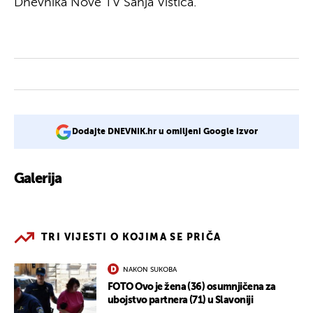
Dnevnika Nove TV Sanja Vištica.
Dodajte DNEVNIK.hr u omiljeni Google izvor
Galerija
6
TRI VIJESTI O KOJIMA SE PRIČA
NAKON SUKOBA
FOTO Ovo je žena (36) osumnjičena za
ubojstvo partnera (71) u Slavoniji