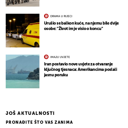
DRAMA U RIJECI
Urušio se balkon kuće, na njemu bile dvije
osobe: "Život im je visio o koncu"
IMAJU UVJETE
Iran postavio nove uvjete za otvaranje
ključnog tjesnaca: Amerikancima poslali
jasnu poruku
JOŠ AKTUALNOSTI
PRONAĐITE ŠTO VAS ZANIMA