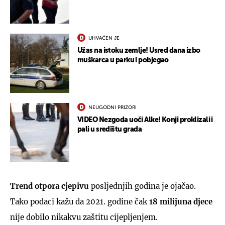
UHVAĆEN JE
Užas na istoku zemlje! Usred dana izbo
muškarca u parku i pobjegao
NEUGODNI PRIZORI
VIDEO Nezgoda uoči Alke! Konji proklizali i
pali u središtu grada
Trend otpora cjepivu
posljednjih godina je ojačao.
Tako podaci kažu da 2021. godine čak
18 milijuna djece
nije dobilo nikakvu zaštitu cijepljenjem.