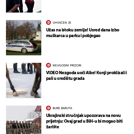
UHVAĆEN JE
Užas na istoku zemlje! Usred dana izbo
muškarca u parku i pobjegao
NEUGODNI PRIZORI
VIDEO Nezgoda uoči Alke! Konji proklizali i
pali u središtu grada
BURE BARUTA
Ukrajinski stručnjak upozorava na novu
prijetnju: Ovaj grad u BiH-u bi mogao biti
žarište