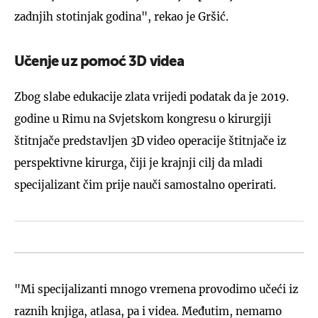
zadnjih stotinjak godina", rekao je Gršić.
Učenje uz pomoć 3D videa
Zbog slabe edukacije zlata vrijedi podatak da je 2019.
godine u Rimu na Svjetskom kongresu o kirurgiji
štitnjače predstavljen 3D video operacije štitnjače iz
perspektivne kirurga, čiji je krajnji cilj da mladi
specijalizant čim prije nauči samostalno operirati.
"Mi specijalizanti mnogo vremena provodimo učeći iz
raznih knjiga, atlasa, pa i videa. Međutim, nemamo