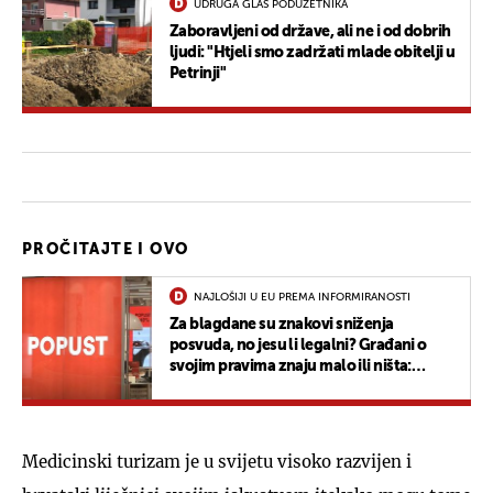
UDRUGA GLAS PODUZETNIKA
Zaboravljeni od države, ali ne i od dobrih
ljudi: "Htjeli smo zadržati mlade obitelji u
Petrinji"
PROČITAJTE I OVO
NAJLOŠIJI U EU PREMA INFORMIRANOSTI
Za blagdane su znakovi sniženja
posvuda, no jesu li legalni? Građani o
svojim pravima znaju malo ili ništa:
"Nema danas nikakvih prava, samo
novac"
Medicinski turizam je u svijetu visoko razvijen i