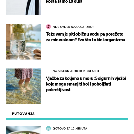
košta samo 18 eura
NIJE UVIJEK NAJBOLJI IZBOR
Teže vam je piti običnu vodu pa posežete
za mineralnom? Evo što to čini organizmu
NAJSIGURNIJI OBLIK REKREACIJE
Vježbe za koljeno u moru: 5 sigurnih vježbi
koje mogu smanjiti bol i poboljšati
pokretljivost
PUTOVANJA
GOTOVO ZA 15 MINUTA