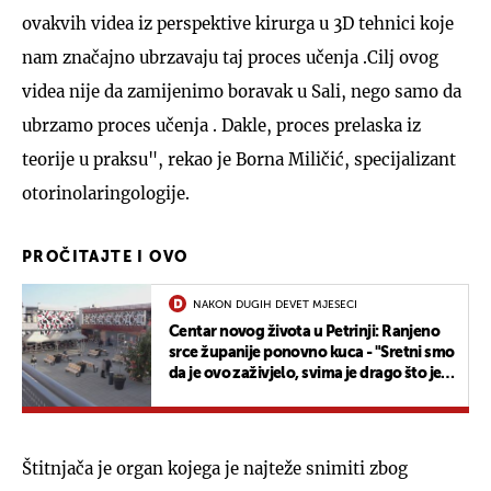
ovakvih videa iz perspektive kirurga u 3D tehnici koje
nam značajno ubrzavaju taj proces učenja .Cilj ovog
videa nije da zamijenimo boravak u Sali, nego samo da
ubrzamo proces učenja . Dakle, proces prelaska iz
teorije u praksu", rekao je Borna Miličić, specijalizant
otorinolaringologije.
PROČITAJTE I OVO
NAKON DUGIH DEVET MJESECI
Centar novog života u Petrinji: Ranjeno
srce županije ponovno kuca - "Sretni smo
da je ovo zaživjelo, svima je drago što je
ova priča uspjela"
Štitnjača je organ kojega je najteže snimiti zbog