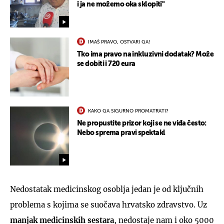
i ja ne možemo oka sklopiti"
IMAŠ PRAVO, OSTVARI GA!
Tko ima pravo na inkluzivni dodatak? Može
se dobiti i 720 eura
KAKO GA SIGURNO PROMATRATI?
Ne propustite prizor koji se ne viđa često:
Nebo sprema pravi spektakl
Nedostatak medicinskog osoblja jedan je od ključnih
problema s kojima se suočava hrvatsko zdravstvo. Uz
manjak medicinskih sestara
, nedostaje nam i oko 5000