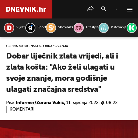
Vijesti
Sport
Showbizz
Lifestyle
Putovanja
PRETRAŽITE VIJESTI
CIJENA MEDICINSKOG OBRAZOVANJA
Dobar liječnik zlata vrijedi, ali i
zlata košta: "Ako želi ulagati u
svoje znanje, mora godišnje
ulagati značajna sredstva"
Piše
Informer/Zorana Vukić,
11. siječnja 2022. @ 08:22
KOMENTARI