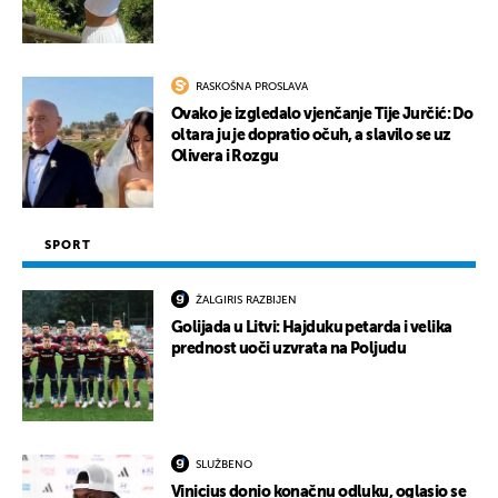
RASKOŠNA PROSLAVA
Ovako je izgledalo vjenčanje Tije Jurčić: Do
oltara ju je dopratio očuh, a slavilo se uz
Olivera i Rozgu
SPORT
ŽALGIRIS RAZBIJEN
Golijada u Litvi: Hajduku petarda i velika
prednost uoči uzvrata na Poljudu
SLUŽBENO
Vinicius donio konačnu odluku, oglasio se