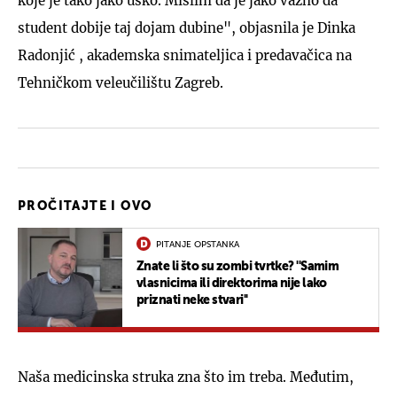
koje je tako jako usko. Mislim da je jako važno da
student dobije taj dojam dubine", objasnila je Dinka
Radonjić , akademska snimateljica i predavačica na
Tehničkom veleučilištu Zagreb.
PROČITAJTE I OVO
PITANJE OPSTANKA
Znate li što su zombi tvrtke? ''Samim
vlasnicima ili direktorima nije lako
priznati neke stvari''
Naša medicinska struka zna što im treba. Međutim,