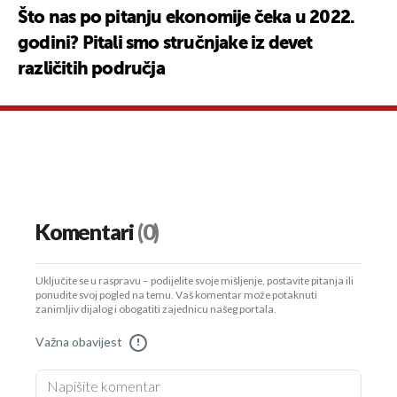
Što nas po pitanju ekonomije čeka u 2022.
godini? Pitali smo stručnjake iz devet
različitih područja
Komentari
(0)
Uključite se u raspravu – podijelite svoje mišljenje, postavite pitanja ili
ponudite svoj pogled na temu. Vaš komentar može potaknuti
zanimljiv dijalog i obogatiti zajednicu našeg portala.
Važna obavijest
!