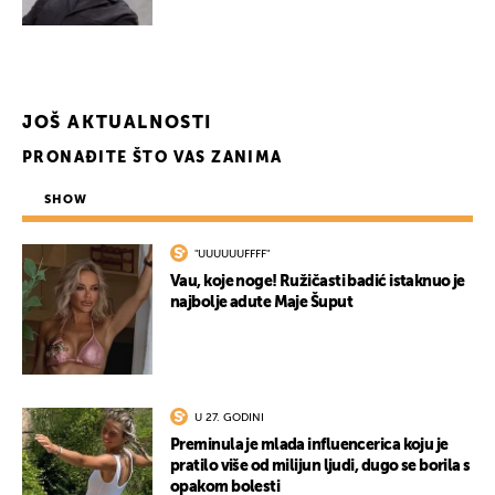
JOŠ AKTUALNOSTI
PRONAĐITE ŠTO VAS ZANIMA
SHOW
"UUUUUUFFFF"
Vau, koje noge! Ružičasti badić istaknuo je
najbolje adute Maje Šuput
U 27. GODINI
Preminula je mlada influencerica koju je
pratilo više od milijun ljudi, dugo se borila s
opakom bolesti