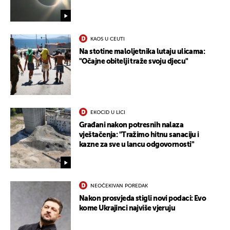
KAOS U CEUTI
Na stotine maloljetnika lutaju ulicama:
"Očajne obitelji traže svoju djecu"
EKOCID U LICI
Građani nakon potresnih nalaza
vještačenja: "Tražimo hitnu sanaciju i
kazne za sve u lancu odgovornosti"
NEOČEKIVAN POREDAK
Nakon prosvjeda stigli novi podaci: Evo
kome Ukrajinci najviše vjeruju