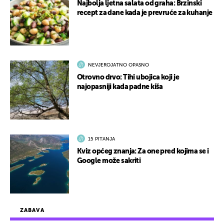
Najbolja ljetna salata od graha: Brzinski
recept za dane kada je prevruće za kuhanje
NEVJEROJATNO OPASNO
Otrovno drvo: Tihi ubojica koji je
najopasniji kada padne kiša
15 PITANJA
Kviz općeg znanja: Za one pred kojima se i
Google može sakriti
ZABAVA