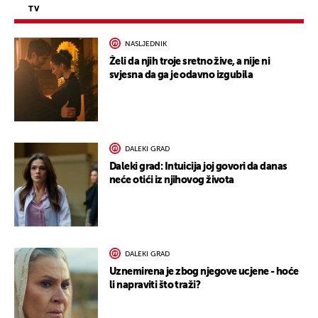
TV
NASLJEDNIK
Želi da njih troje sretno žive, a nije ni
svjesna da ga je odavno izgubila
DALEKI GRAD
Daleki grad: Intuicija joj govori da danas
neće otići iz njihovog života
DALEKI GRAD
Uznemirena je zbog njegove ucjene - hoće
li napraviti što traži?