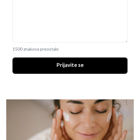
1500 znakova preostalo
Prijavite se