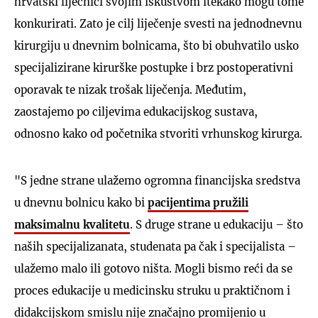
hrvatski liječnici svojim iskustvom itekako mogu tome
konkurirati. Zato je cilj liječenje svesti na jednodnevnu
kirurgiju u dnevnim bolnicama, što bi obuhvatilo usko
specijalizirane kirurške postupke i brz postoperativni
oporavak te nizak trošak liječenja. Međutim,
zaostajemo po ciljevima edukacijskog sustava,
odnosno kako od početnika stvoriti vrhunskog kirurga.
"S jedne strane ulažemo ogromna financijska sredstva
u dnevnu bolnicu kako bi
pacijentima pružili
maksimalnu kvalitetu
. S druge strane u edukaciju – što
naših specijalizanata, studenata pa čak i specijalista –
ulažemo malo ili gotovo ništa. Mogli bismo reći da se
proces edukacije u medicinsku struku u praktičnom i
didakcijskom smislu nije značajno promijenio u