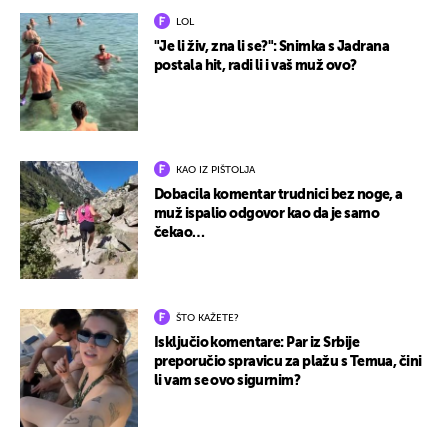
LOL
"Je li živ, zna li se?": Snimka s Jadrana
postala hit, radi li i vaš muž ovo?
KAO IZ PIŠTOLJA
Dobacila komentar trudnici bez noge, a
muž ispalio odgovor kao da je samo
čekao…
ŠTO KAŽETE?
Isključio komentare: Par iz Srbije
preporučio spravicu za plažu s Temua, čini
li vam se ovo sigurnim?