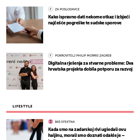
ZA POSLODAVCE
Kako ispravno dati nekome otkaz i izbjeći
najčešće pogreške te sudske sporove
POKROVITELJ PHILIP MORRIS ZAGREB
Digitalna rješenja za stvarne probleme: Dva
hrvatska projekta dobila potporu za razvoj
LIFESTYLE
BAŠ EFEKTNA
Kada smo na zadarskoj rivi ugledali ovu
haljinu, morali smo doznati odakle je –