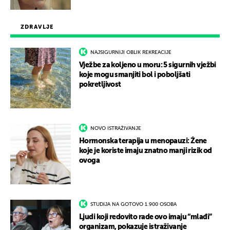
ZDRAVLJE
NAJSIGURNIJI OBLIK REKREACIJE
Vježbe za koljeno u moru: 5 sigurnih vježbi
koje mogu smanjiti bol i poboljšati
pokretljivost
NOVO ISTRAŽIVANJE
Hormonska terapija u menopauzi: Žene
koje je koriste imaju znatno manji rizik od
ovoga
STUDIJA NA GOTOVO 1.900 OSOBA
Ljudi koji redovito rade ovo imaju “mlađi”
organizam, pokazuje istraživanje