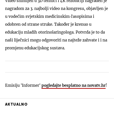
Video snimljen u 3D tehnici i 4K rezoluciji nagrađen je
nagradom za 3. najbolji video na kongresu, objavljen je
u vodećim svjetskim medicinskim časopisima i
odobren od strane struke. Također je krenuo u
edukaciju mladih otorinolaringologa. Potvrda je to da
naši liječnici mogu odgovoriti na najteže zahvate i i na
promjenu edukacijskog sustava.
Emisiju 'Informer'
pogledajte besplatno na novatv.hr
!
AKTUALNO