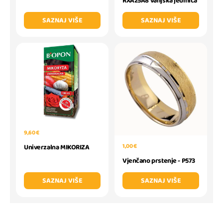
RXA25A8 vanjska jedinica
SAZNAJ VIŠE
SAZNAJ VIŠE
9,60 €
1,00 €
Univerzalna MIKORIZA
Vjenčano prstenje - P573
SAZNAJ VIŠE
SAZNAJ VIŠE