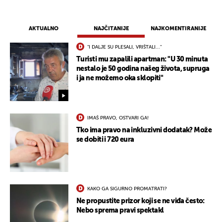
AKTUALNO
NAJČITANIJE
NAJKOMENTIRANIJE
"I DALJE SU PLESALI, VRIŠTALI..."
Turisti mu zapalili apartman: "U 30 minuta
nestalo je 50 godina našeg života, supruga
i ja ne možemo oka sklopiti"
IMAŠ PRAVO, OSTVARI GA!
Tko ima pravo na inkluzivni dodatak? Može
se dobiti i 720 eura
KAKO GA SIGURNO PROMATRATI?
Ne propustite prizor koji se ne viđa često:
Nebo sprema pravi spektakl