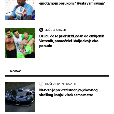
emotivnom porukom: "Hvala vam svima"
SLAŽE SE STOŽER
Daliću će se pridružiti jedan od omiljenih
Vatrenih, pomoćnici i dalje dvoje oko
ponude
NOVAC
TREĆI UNIKATNI BUGATTI
Nazvan je po vrsti srednjovjekovnog
viteškog konja i visok samo metar