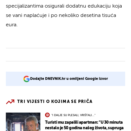
specijalizantima osigurali dodatnu edukaciju koja
se vani naplaćuje i po nekoliko desetina tisuća
eura.
Dodajte DNEVNIK.hr u omiljeni Google izvor
TRI VIJESTI O KOJIMA SE PRIČA
"I DALJE SU PLESALI, VRIŠTALI..."
Turisti mu zapalili apartman: "U 30 minuta
nestalo je 50 godina našeg života, supruga