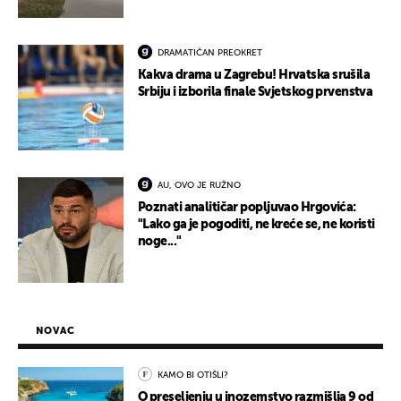
DRAMATIČAN PREOKRET
Kakva drama u Zagrebu! Hrvatska srušila
Srbiju i izborila finale Svjetskog prvenstva
AU, OVO JE RUŽNO
Poznati analitičar popljuvao Hrgovića:
"Lako ga je pogoditi, ne kreće se, ne koristi
noge..."
NOVAC
KAMO BI OTIŠLI?
O preseljenju u inozemstvo razmišlja 9 od