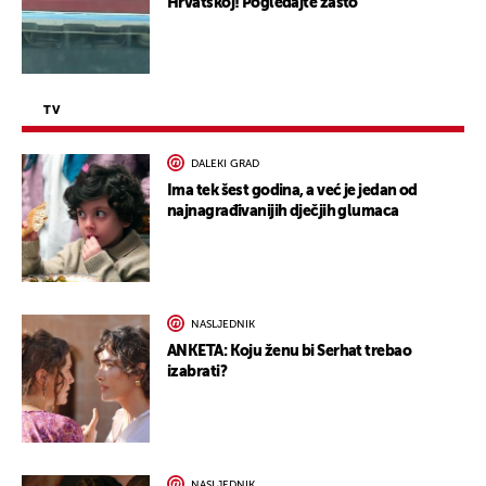
Hrvatskoj! Pogledajte zašto
TV
DALEKI GRAD
Ima tek šest godina, a već je jedan od
najnagrađivanijih dječjih glumaca
NASLJEDNIK
ANKETA: Koju ženu bi Serhat trebao
izabrati?
NASLJEDNIK