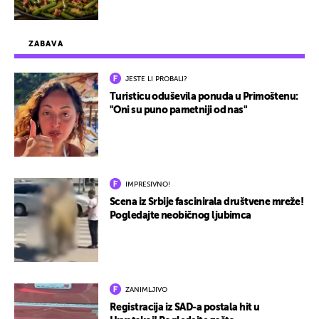
ZABAVA
JESTE LI PROBALI?
Turisticu oduševila ponuda u Primoštenu:
"Oni su puno pametniji od nas"
IMPRESIVNO!
Scena iz Srbije fascinirala društvene mreže!
Pogledajte neobičnog ljubimca
ZANIMLJIVO
Registracija iz SAD-a postala hit u