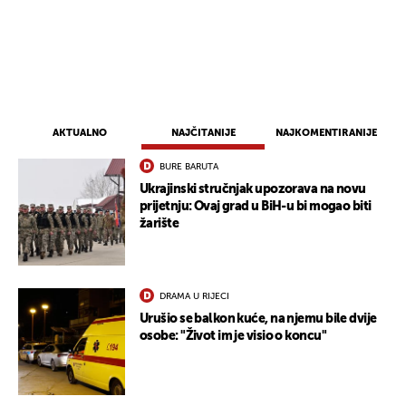
AKTUALNO
NAJČITANIJE
NAJKOMENTIRANIJE
BURE BARUTA
Ukrajinski stručnjak upozorava na novu
prijetnju: Ovaj grad u BiH-u bi mogao biti
žarište
DRAMA U RIJECI
Urušio se balkon kuće, na njemu bile dvije
osobe: "Život im je visio o koncu"