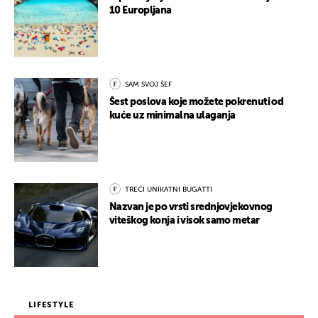
10 Europljana
SAM SVOJ ŠEF
Šest poslova koje možete pokrenuti od
kuće uz minimalna ulaganja
TREĆI UNIKATNI BUGATTI
Nazvan je po vrsti srednjovjekovnog
viteškog konja i visok samo metar
LIFESTYLE