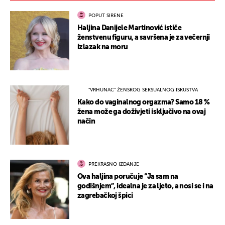
POPUT SIRENE
Haljina Danijele Martinović ističe
ženstvenu figuru, a savršena je za večernji
izlazak na moru
"VRHUNAC" ŽENSKOG SEKSUALNOG ISKUSTVA
Kako do vaginalnog orgazma? Samo 18 %
žena može ga doživjeti isključivo na ovaj
način
PREKRASNO IZDANJE
Ova haljina poručuje “Ja sam na
godišnjem”, idealna je za ljeto, a nosi se i na
zagrebačkoj špici