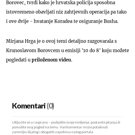
Borovec, tvrdi kako je hrvatska policija sposobna
istovremeno obavljati niz zahtjevnih operacija pa tako
i ove dvije - hvatanje Koradea te osiguranje Busha.
Mirjana Hrga je o ovoj temi detaljno razgovarala s
Krunoslavom Borovcem u emisiji '10 do 8' koju možete
pogledati u
priloženom videu
.
Komentari
(0)
Uključite se u raspravu – podijelite svoje mišljenje, postavite pitanja ili
ponudite svoj pogled na temu. Vaš komentar može potaknuti
zanimljiv dijalog i obogatiti zajednicu našeg portala.