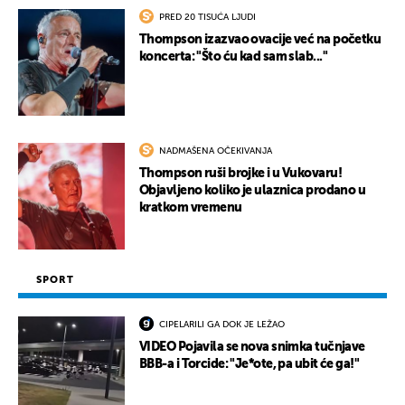
PRED 20 TISUĆA LJUDI
Thompson izazvao ovacije već na početku
koncerta: "Što ću kad sam slab..."
NADMAŠENA OČEKIVANJA
Thompson ruši brojke i u Vukovaru!
Objavljeno koliko je ulaznica prodano u
kratkom vremenu
SPORT
CIPELARILI GA DOK JE LEŽAO
VIDEO Pojavila se nova snimka tučnjave
BBB-a i Torcide: "Je*ote, pa ubit će ga!"