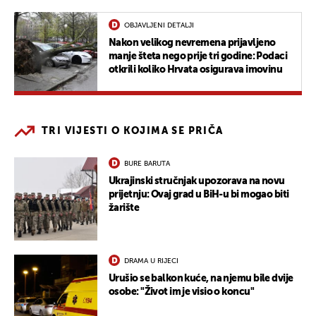
OBJAVLJENI DETALJI
Nakon velikog nevremena prijavljeno
manje šteta nego prije tri godine: Podaci
otkrili koliko Hrvata osigurava imovinu
TRI VIJESTI O KOJIMA SE PRIČA
BURE BARUTA
Ukrajinski stručnjak upozorava na novu
prijetnju: Ovaj grad u BiH-u bi mogao biti
žarište
DRAMA U RIJECI
Urušio se balkon kuće, na njemu bile dvije
osobe: "Život im je visio o koncu"