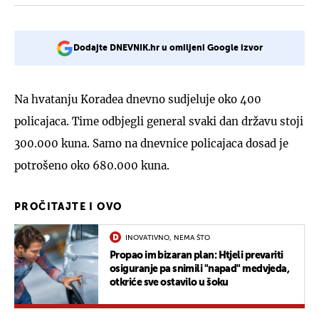
Dodajte DNEVNIK.hr u omiljeni Google izvor
Na hvatanju Koradea dnevno sudjeluje oko 400
policajaca. Time odbjegli general svaki dan državu stoji
300.000 kuna. Samo na dnevnice policajaca dosad je
potrošeno oko 680.000 kuna.
PROČITAJTE I OVO
INOVATIVNO, NEMA ŠTO
Propao im bizaran plan: Htjeli prevariti
osiguranje pa snimili "napad" medvjeda,
otkriće sve ostavilo u šoku