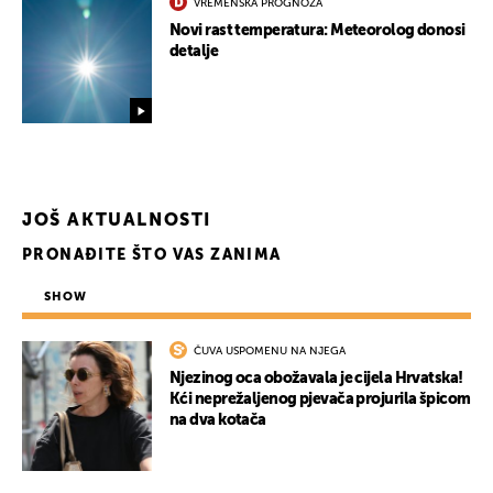
VREMENSKA PROGNOZA
Novi rast temperatura: Meteorolog donosi
detalje
JOŠ AKTUALNOSTI
PRONAĐITE ŠTO VAS ZANIMA
SHOW
ČUVA USPOMENU NA NJEGA
Njezinog oca obožavala je cijela Hrvatska!
UKLJUČITE NOTIFIKACIJE
Kći neprežaljenog pjevača projurila špicom
na dva kotača