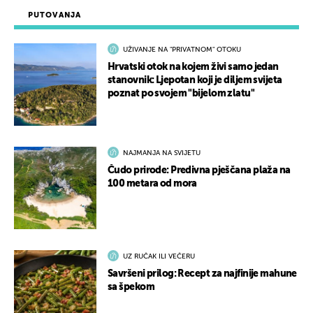
PUTOVANJA
UŽIVANJE NA "PRIVATNOM" OTOKU
Hrvatski otok na kojem živi samo jedan
stanovnik: Ljepotan koji je diljem svijeta
poznat po svojem "bijelom zlatu"
NAJMANJA NA SVIJETU
Čudo prirode: Predivna pješčana plaža na
100 metara od mora
UZ RUČAK ILI VEČERU
Savršeni prilog: Recept za najfinije mahune
sa špekom