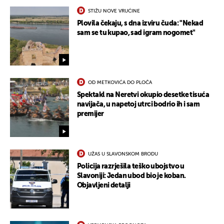
STIŽU NOVE VRUĆINE
Plovila čekaju, s dna izviru čuda: "Nekad
sam se tu kupao, sad igram nogomet"
OD METKOVIĆA DO PLOČA
Spektakl na Neretvi okupio desetke tisuća
navijača, u napetoj utrci bodrio ih i sam
premijer
UŽAS U SLAVONSKOM BRODU
Policija razrješila teško ubojstvo u
Slavoniji: Jedan ubod bio je koban.
Objavljeni detalji