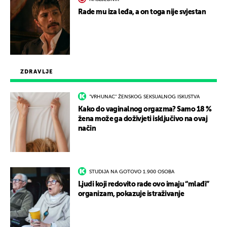
Rade mu iza leđa, a on toga nije svjestan
ZDRAVLJE
"VRHUNAC" ŽENSKOG SEKSUALNOG ISKUSTVA
Kako do vaginalnog orgazma? Samo 18 %
žena može ga doživjeti isključivo na ovaj
način
STUDIJA NA GOTOVO 1.900 OSOBA
Ljudi koji redovito rade ovo imaju “mlađi”
organizam, pokazuje istraživanje