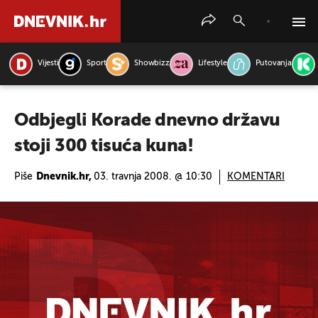
Vijesti
Sport
Showbizz
Lifestyle
Putovanja
PRETRAŽITE VIJESTI
Odbjegli Korade dnevno državu
stoji 300 tisuća kuna!
Piše
Dnevnik.hr,
03. travnja 2008. @ 10:30
KOMENTARI