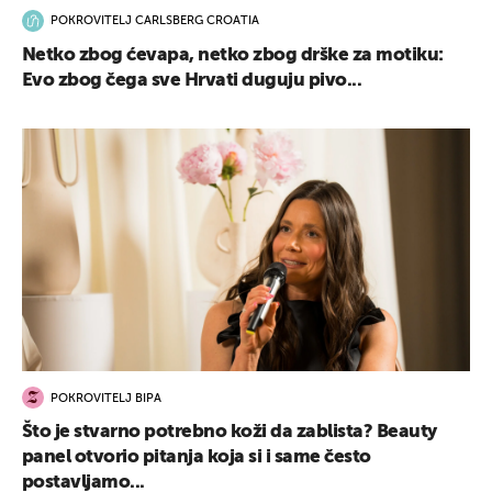
POKROVITELJ CARLSBERG CROATIA
Netko zbog ćevapa, netko zbog drške za motiku:
Evo zbog čega sve Hrvati duguju pivo...
POKROVITELJ BIPA
Što je stvarno potrebno koži da zablista? Beauty
panel otvorio pitanja koja si i same često
postavljamo...