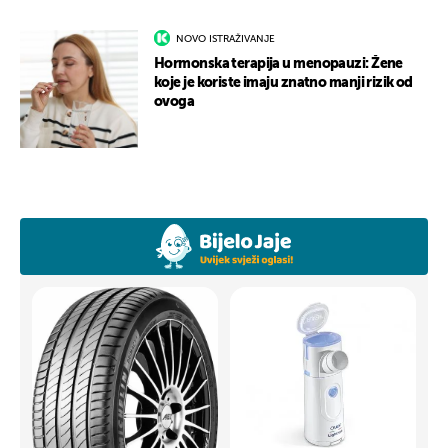
NOVO ISTRAŽIVANJE
Hormonska terapija u menopauzi: Žene
koje je koriste imaju znatno manji rizik od
ovoga