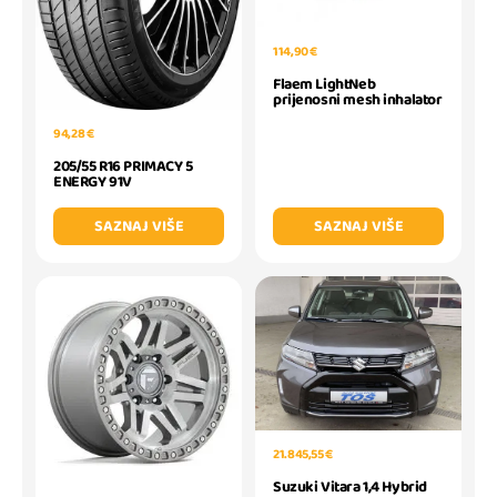
114,90 €
Flaem LightNeb
prijenosni mesh inhalator
94,28 €
205/55 R16 PRIMACY 5
ENERGY 91V
SAZNAJ VIŠE
SAZNAJ VIŠE
21.845,55 €
Suzuki Vitara 1,4 Hybrid