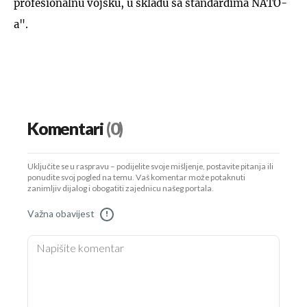
profesionalnu vojsku, u skladu sa standardima NATO-
a".
Komentari
(0)
Uključite se u raspravu – podijelite svoje mišljenje, postavite pitanja ili
ponudite svoj pogled na temu. Vaš komentar može potaknuti
zanimljiv dijalog i obogatiti zajednicu našeg portala.
Važna obavijest
!