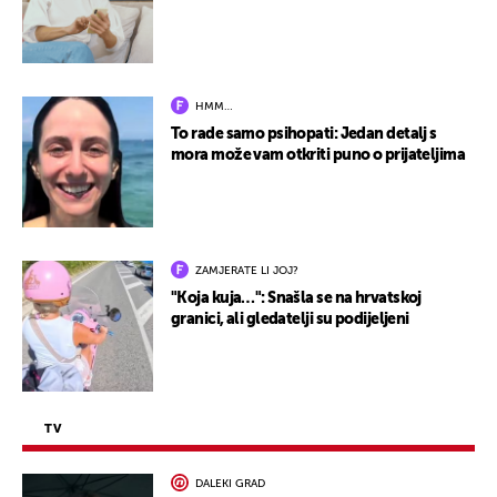
HMM…
To rade samo psihopati: Jedan detalj s
mora može vam otkriti puno o prijateljima
ZAMJERATE LI JOJ?
"Koja kuja…": Snašla se na hrvatskoj
granici, ali gledatelji su podijeljeni
TV
DALEKI GRAD