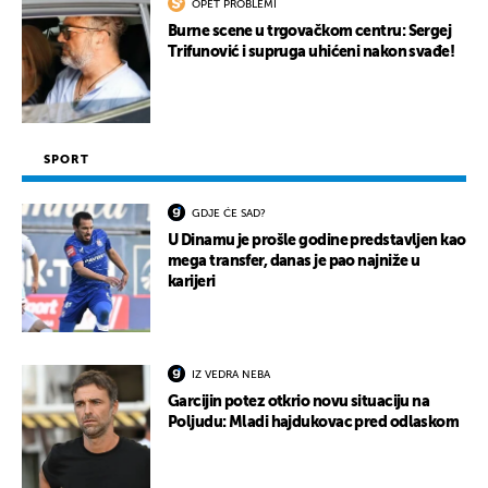
OPET PROBLEMI
Burne scene u trgovačkom centru: Sergej
Trifunović i supruga uhićeni nakon svađe!
SPORT
GDJE ĆE SAD?
U Dinamu je prošle godine predstavljen kao
mega transfer, danas je pao najniže u
karijeri
IZ VEDRA NEBA
Garcijin potez otkrio novu situaciju na
Poljudu: Mladi hajdukovac pred odlaskom