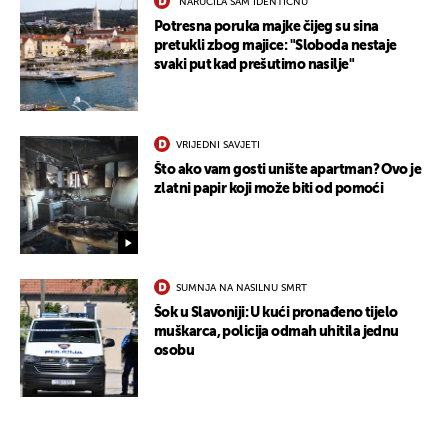
"NARUČILA SAM IDENTIČNU"
Potresna poruka majke čijeg su sina
pretukli zbog majice: "Sloboda nestaje
svaki put kad prešutimo nasilje"
VRIJEDNI SAVJETI
Što ako vam gosti unište apartman? Ovo je
zlatni papir koji može biti od pomoći
SUMNJA NA NASILNU SMRT
Šok u Slavoniji: U kući pronađeno tijelo
muškarca, policija odmah uhitila jednu
osobu