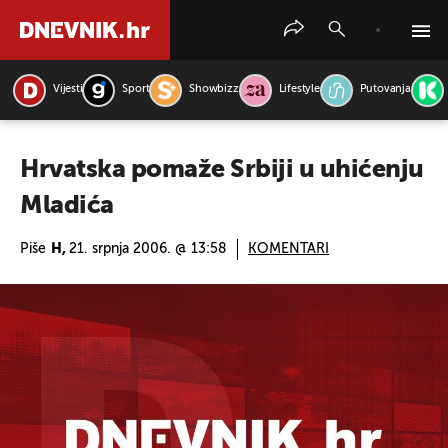
Vijesti
Sport
Showbizz
Lifestyle
Putovanja
PRETRAŽITE VIJESTI
Hrvatska pomaže Srbiji u uhićenju
Mladića
Piše
H,
21. srpnja 2006. @ 13:58
KOMENTARI