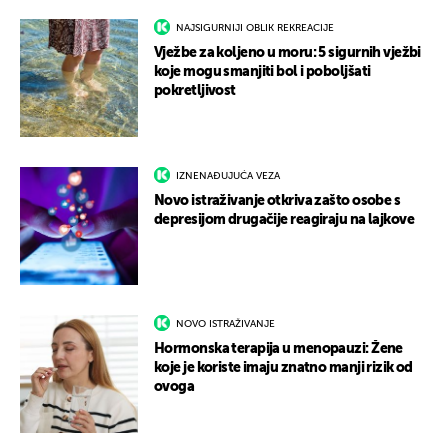
NAJSIGURNIJI OBLIK REKREACIJE
Vježbe za koljeno u moru: 5 sigurnih vježbi
koje mogu smanjiti bol i poboljšati
pokretljivost
IZNENAĐUJUĆA VEZA
Novo istraživanje otkriva zašto osobe s
depresijom drugačije reagiraju na lajkove
NOVO ISTRAŽIVANJE
Hormonska terapija u menopauzi: Žene
koje je koriste imaju znatno manji rizik od
ovoga