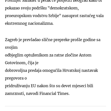
Premijer Sanader u petak će posjetiti Beograd kako bi
pokazao svoju podršku "demokratskom,
proeuropskom vodstvu Srbije" nasuprot rastućeg vala
ekstremnog nacionalizma.
Zagreb je prevladao slične prepreke prošle godine sa
svojim
odbjeglim optuženikom za ratne zločine Antom
Gotovinom, čija je
dobrovoljna predaja omogućila Hrvatskoj nastavak
pregovora o
pridruživanju EU nakon što su devet mjeseci bili
zamrznuti, navodi Financial Times.