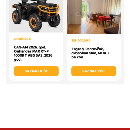
24.589,00 €
239.000,00 €
CAN-AM 2026. god.
Zagreb, Pantovčak,
Outlander MAX XT-P
dvosoban stan, 60 m +
1000R T ABS SAS, 2026
balkon
god.
SAZNAJ VIŠE
SAZNAJ VIŠE