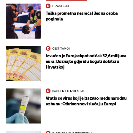
U ZAGORJU
Teška prometna nesreća! Jedna osoba
poginula
ČESTITAMO!
Izvučen je Eurojackpot od čak 32,6 milijuna
eura: Doznajte gdje idu bogati dobitci u
Hrvatskoj
PACIJENT U IZOLACIJI
Vratio se virus koji je izazvao međunarodnu
uzbunu: Otkriven novi slučaj u Europi
UKLJUČITE NOTIFIKACIJE