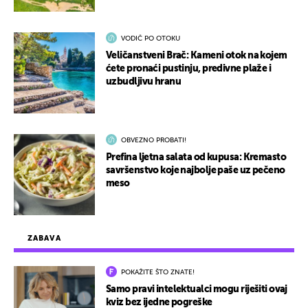
VODIČ PO OTOKU
Veličanstveni Brač: Kameni otok na kojem
ćete pronaći pustinju, predivne plaže i
uzbudljivu hranu
OBVEZNO PROBATI!
Prefina ljetna salata od kupusa: Kremasto
savršenstvo koje najbolje paše uz pečeno
meso
ZABAVA
POKAŽITE ŠTO ZNATE!
Samo pravi intelektualci mogu riješiti ovaj
kviz bez ijedne pogreške