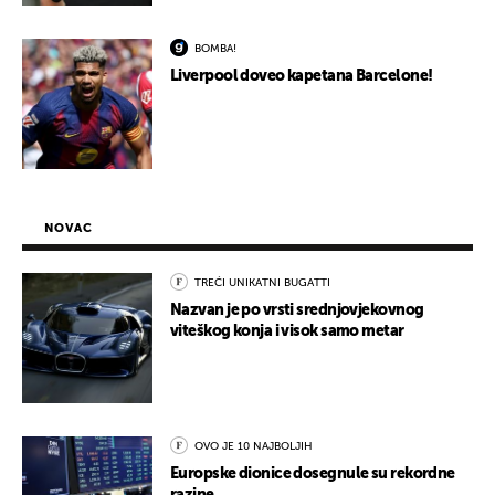
BOMBA!
Liverpool doveo kapetana Barcelone!
NOVAC
TREĆI UNIKATNI BUGATTI
Nazvan je po vrsti srednjovjekovnog
viteškog konja i visok samo metar
OVO JE 10 NAJBOLJIH
Europske dionice dosegnule su rekordne