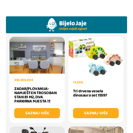
335.000,00 €
17,05 €
ZADAR/PLOVANIJA-
Tri drvena vesela
NAMJEŠTEN TROSOBAN
dinosaura set 15597
STAN 81 M2, DVA
PARKIRNA MJESTA !!!
SAZNAJ VIŠE
SAZNAJ VIŠE