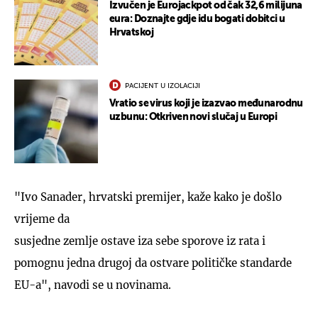
Izvučen je Eurojackpot od čak 32,6 milijuna
eura: Doznajte gdje idu bogati dobitci u
Hrvatskoj
PACIJENT U IZOLACIJI
Vratio se virus koji je izazvao međunarodnu
uzbunu: Otkriven novi slučaj u Europi
"Ivo Sanader, hrvatski premijer, kaže kako je došlo
vrijeme da
susjedne zemlje ostave iza sebe sporove iz rata i
pomognu jedna drugoj da ostvare političke standarde
EU-a", navodi se u novinama.