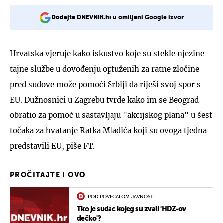
Dodajte DNEVNIK.hr u omiljeni Google izvor
Hrvatska vjeruje kako iskustvo koje su stekle njezine
tajne službe u dovođenju optuženih za ratne zločine
pred sudove može pomoći Srbiji da riješi svoj spor s
EU. Dužnosnici u Zagrebu tvrde kako im se Beograd
obratio za pomoć u sastavljaju "akcijskog plana" u šest
točaka za hvatanje Ratka Mladića koji su ovoga tjedna
predstavili EU, piše FT.
PROČITAJTE I OVO
POD POVEĆALOM JAVNOSTI
Tko je sudac kojeg su zvali 'HDZ-ov
dečko'?