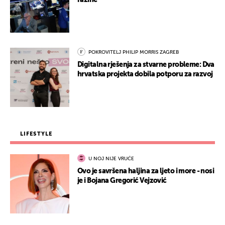
razine
POKROVITELJ PHILIP MORRIS ZAGREB
Digitalna rješenja za stvarne probleme: Dva
hrvatska projekta dobila potporu za razvoj
LIFESTYLE
U NOJ NIJE VRUĆE
Ovo je savršena haljina za ljeto i more - nosi
je i Bojana Gregorić Vejzović