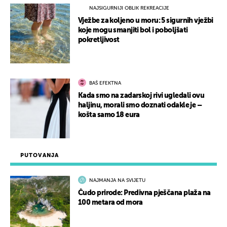
NAJSIGURNIJI OBLIK REKREACIJE
Vježbe za koljeno u moru: 5 sigurnih vježbi
koje mogu smanjiti bol i poboljšati
pokretljivost
BAŠ EFEKTNA
Kada smo na zadarskoj rivi ugledali ovu
haljinu, morali smo doznati odakle je –
košta samo 18 eura
PUTOVANJA
NAJMANJA NA SVIJETU
Čudo prirode: Predivna pješčana plaža na
100 metara od mora