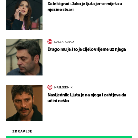
Daleki grad: Jako je ljuta jer se miješa u
njezine stvari
DALEKI GRAD
Drago mu je što je cijelo vrijeme uz njega
NASLJEDNIK
Nasljednik: Ljuta je na njega i zahtjeva da
učini nešto
ZDRAVLJE