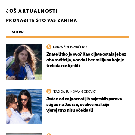
JOŠ AKTUALNOSTI
PRONAĐITE ŠTO VAS ZANIMA
SHOW
DANAS ŽIVI POVUČENO
Znate li tko je ovo? Kao dijete ostala je bez
oba roditelja, a onda i bez milijuna koje je
trebala naslijediti
"KAO DA SU NOVAK ĐOKOVIĆ"
Jedan od najpoznatijih svjetskih parova
stigao na Jadran, ovakve reakcije
vjerojatno nisu očekivali