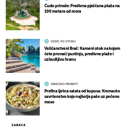
Čudo prirode: Predivna pješčana plaža na
100 metara od mora
VODIČ PO OTOKU
Veličanstveni Brač: Kameni otok na kojem
ćete pronaći pustinju, predivne plaže i
uzbudljivu hranu
OBVEZNO PROBATI!
Prefina ljetna salata od kupusa: Kremasto
savršenstvo koje najbolje paše uz pečeno
meso
ZABAVA