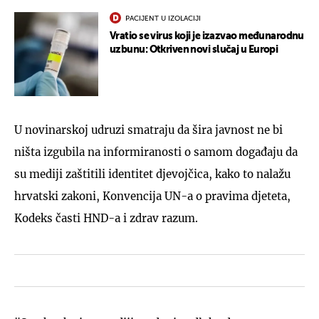
PACIJENT U IZOLACIJI
Vratio se virus koji je izazvao međunarodnu
uzbunu: Otkriven novi slučaj u Europi
U novinarskoj udruzi smatraju da šira javnost ne bi
ništa izgubila na informiranosti o samom događaju da
su mediji zaštitili identitet djevojčica, kako to nalažu
hrvatski zakoni, Konvencija UN-a o pravima djeteta,
Kodeks časti HND-a i zdrav razum.