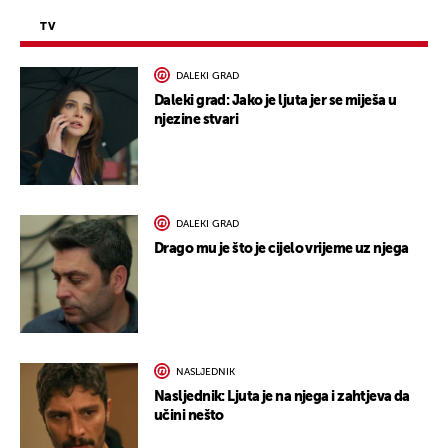
TV
DALEKI GRAD
Daleki grad: Jako je ljuta jer se miješa u
njezine stvari
DALEKI GRAD
Drago mu je što je cijelo vrijeme uz njega
NASLJEDNIK
Nasljednik: Ljuta je na njega i zahtjeva da
učini nešto