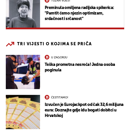
TUŽNA VIJEST
Preminula omiljena radijska spikerica:
"Pamtit ćemo njezin optimizam,
srdačnost i srčanost"
TRI VIJESTI O KOJIMA SE PRIČA
U ZAGORJU
Teška prometna nesreća! Jedna osoba
poginula
ČESTITAMO!
Izvučen je Eurojackpot od čak 32,6 milijuna
eura: Doznajte gdje idu bogati dobitci u
Hrvatskoj