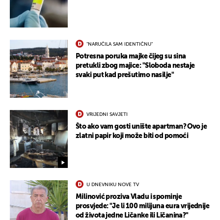
"NARUČILA SAM IDENTIČNU"
Potresna poruka majke čijeg su sina
pretukli zbog majice: "Sloboda nestaje
svaki put kad prešutimo nasilje"
VRIJEDNI SAVJETI
Što ako vam gosti unište apartman? Ovo je
zlatni papir koji može biti od pomoći
U DNEVNIKU NOVE TV
Milinović proziva Vladu i spominje
prosvjede: "Je li 100 milijuna eura vrijednije
od života jedne Ličanke ili Ličanina?"