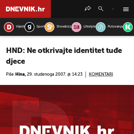
Vijesti
Sport
Showbizz
Lifestyle
Putovanja
PRETRAŽITE VIJESTI
HND: Ne otkrivajte identitet tuđe
djece
Piše
Hina,
29. studenoga 2007. @ 14:23
KOMENTARI