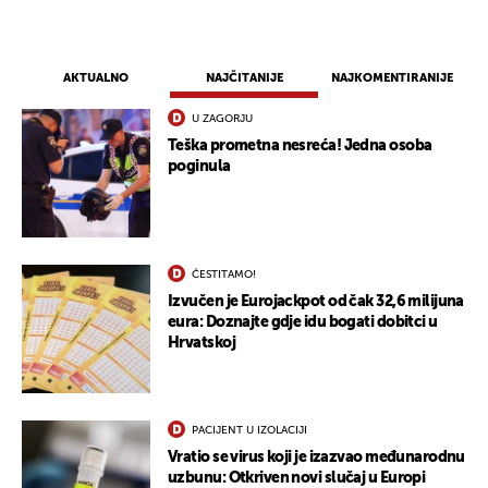
AKTUALNO
NAJČITANIJE
NAJKOMENTIRANIJE
U ZAGORJU
Teška prometna nesreća! Jedna osoba
poginula
ČESTITAMO!
Izvučen je Eurojackpot od čak 32,6 milijuna
eura: Doznajte gdje idu bogati dobitci u
Hrvatskoj
PACIJENT U IZOLACIJI
Vratio se virus koji je izazvao međunarodnu
uzbunu: Otkriven novi slučaj u Europi