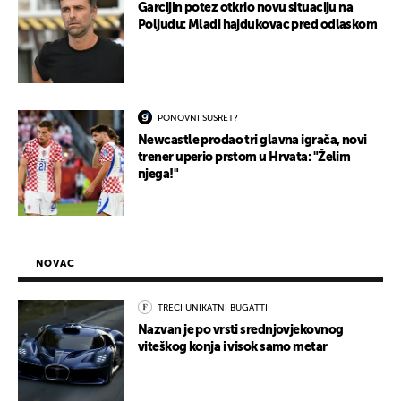
Garcijin potez otkrio novu situaciju na
Poljudu: Mladi hajdukovac pred odlaskom
PONOVNI SUSRET?
Newcastle prodao tri glavna igrača, novi
trener uperio prstom u Hrvata: "Želim
njega!"
NOVAC
TREĆI UNIKATNI BUGATTI
Nazvan je po vrsti srednjovjekovnog
viteškog konja i visok samo metar