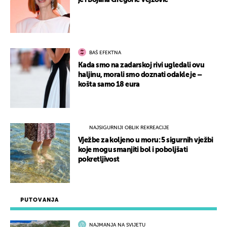
je i Bojana Gregorić Vejzović
BAŠ EFEKTNA
Kada smo na zadarskoj rivi ugledali ovu
haljinu, morali smo doznati odakle je –
košta samo 18 eura
NAJSIGURNIJI OBLIK REKREACIJE
Vježbe za koljeno u moru: 5 sigurnih vježbi
koje mogu smanjiti bol i poboljšati
pokretljivost
PUTOVANJA
NAJMANJA NA SVIJETU