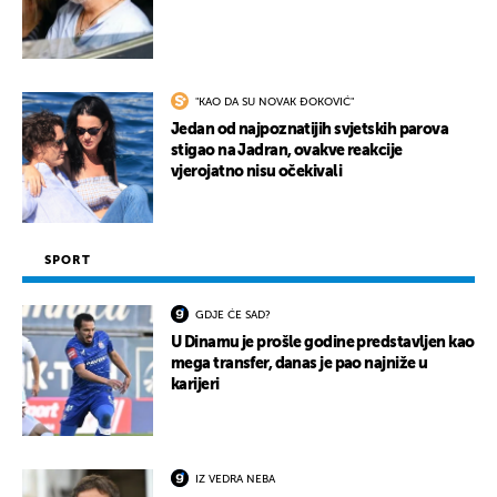
"KAO DA SU NOVAK ĐOKOVIĆ"
Jedan od najpoznatijih svjetskih parova
stigao na Jadran, ovakve reakcije
vjerojatno nisu očekivali
SPORT
GDJE ĆE SAD?
U Dinamu je prošle godine predstavljen kao
mega transfer, danas je pao najniže u
karijeri
IZ VEDRA NEBA