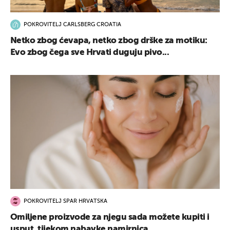
POKROVITELJ CARLSBERG CROATIA
Netko zbog ćevapa, netko zbog drške za motiku:
Evo zbog čega sve Hrvati duguju pivo...
POKROVITELJ SPAR HRVATSKA
Omiljene proizvode za njegu sada možete kupiti i
usput, tijekom nabavke namirnica...