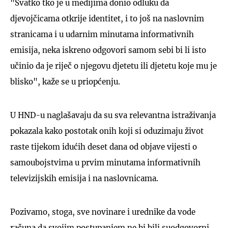
"Svatko tko je u medijima donio odluku da
djevojčicama otkrije identitet, i to još na naslovnim
stranicama i u udarnim minutama informativnih
emisija, neka iskreno odgovori samom sebi bi li isto
učinio da je riječ o njegovu djetetu ili djetetu koje mu je
blisko", kaže se u priopćenju.
U HND-u naglašavaju da su sva relevantna istraživanja
pokazala kako postotak onih koji si oduzimaju život
raste tijekom idućih deset dana od objave vijesti o
samoubojstvima u prvim minutama informativnih
televizijskih emisija i na naslovnicama.
Pozivamo, stoga, sve novinare i urednike da vode
računa da svojim postupanjem ne bi bili suodgovorni