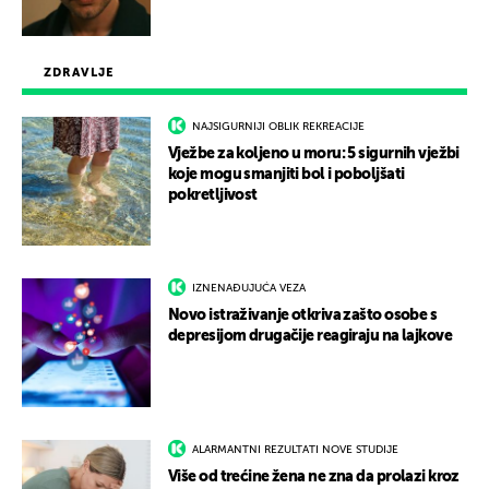
ZDRAVLJE
NAJSIGURNIJI OBLIK REKREACIJE
Vježbe za koljeno u moru: 5 sigurnih vježbi
koje mogu smanjiti bol i poboljšati
pokretljivost
IZNENAĐUJUĆA VEZA
Novo istraživanje otkriva zašto osobe s
depresijom drugačije reagiraju na lajkove
ALARMANTNI REZULTATI NOVE STUDIJE
Više od trećine žena ne zna da prolazi kroz