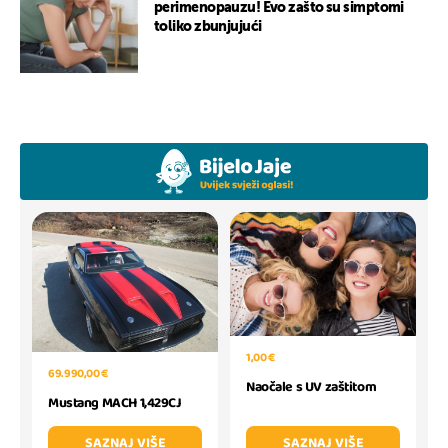
perimenopauzu! Evo zašto su simptomi
toliko zbunjujući
1,00 €
69.990,00 €
Naočale s UV zaštitom
Mustang MACH 1,429CJ
SAZNAJ VIŠE
SAZNAJ VIŠE