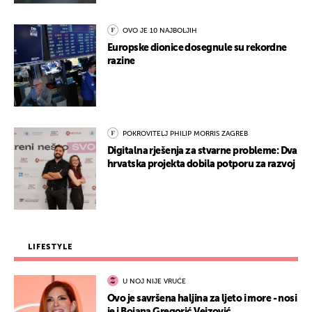
OVO JE 10 NAJBOLJIH
Europske dionice dosegnule su rekordne
razine
POKROVITELJ PHILIP MORRIS ZAGREB
Digitalna rješenja za stvarne probleme: Dva
hrvatska projekta dobila potporu za razvoj
LIFESTYLE
U NOJ NIJE VRUĆE
Ovo je savršena haljina za ljeto i more - nosi