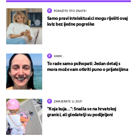
POKAŽITE ŠTO ZNATE!
Samo pravi intelektualci mogu riješiti ovaj
kviz bez ijedne pogreške
HMM…
To rade samo psihopati: Jedan detalj s
mora može vam otkriti puno o prijateljima
ZAMJERATE LI JOJ?
"Koja kuja…": Snašla se na hrvatskoj
granici, ali gledatelji su podijeljeni