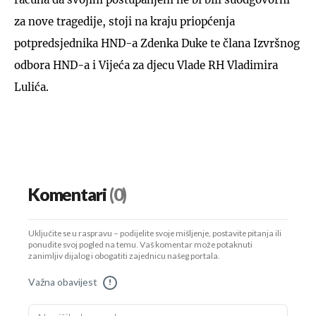
za nove tragedije, stoji na kraju priopćenja
potpredsjednika HND-a Zdenka Duke te člana Izvršnog
odbora HND-a i Vijeća za djecu Vlade RH Vladimira
Lulića.
Komentari
(0)
Uključite se u raspravu – podijelite svoje mišljenje, postavite pitanja ili
ponudite svoj pogled na temu. Vaš komentar može potaknuti
zanimljiv dijalog i obogatiti zajednicu našeg portala.
Važna obavijest
!