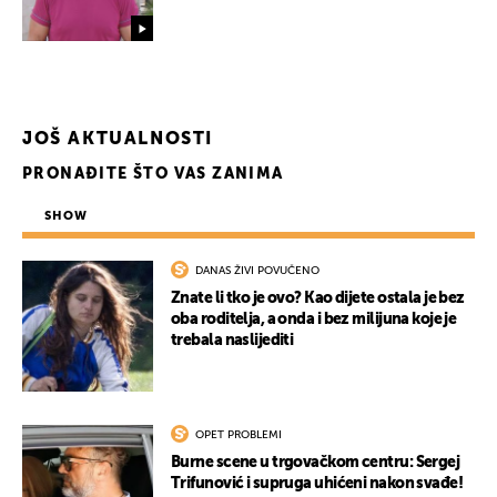
UKLJUČITE NOTIFIKACIJE
JOŠ AKTUALNOSTI
PRONAĐITE ŠTO VAS ZANIMA
SHOW
DANAS ŽIVI POVUČENO
Znate li tko je ovo? Kao dijete ostala je bez
oba roditelja, a onda i bez milijuna koje je
trebala naslijediti
OPET PROBLEMI
Burne scene u trgovačkom centru: Sergej
Trifunović i supruga uhićeni nakon svađe!