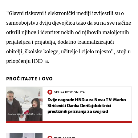
"Glavni tiskovni i elektronički mediji izvijestili su o
samoubojstvu dviju djevojčica tako da su na sve načine
otkrili njihov i identitet nekih od njihovih maloljetnih
prijateljica i prijatelja, dodatno traumatizirajući
obitelji, školske kolege, učitelje i cijelo mjesto", stoji u
priopćenju HND-a.
PROČITAJTE I OVO
VELIKA POSTIGNUĆA
Dvije nagrade HND-a za Novu TV: Marko
Stričević i Danka Derifaj dobitnici
prestižnih priznanja za svoj rad