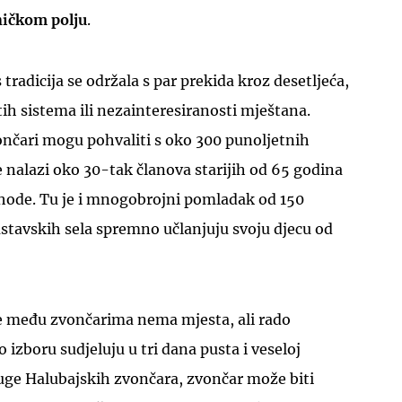
ničkom polju
.
tradicija se održala s par prekida kroz desetljeća,
itih sistema ili nezainteresiranosti mještana.
ončari mogu pohvaliti s oko 300 punoljetnih
nalazi oko 30-tak članova starijih od 65 godina
ohode. Tu je i mnogobrojni pomladak od 150
astavskih sela spremno učlanjuju svoju djecu od
ne među zvončarima nema mjesta, ali rado
izboru sudjeluju u tri dana pusta i veseloj
ruge Halubajskih zvončara, zvončar može biti