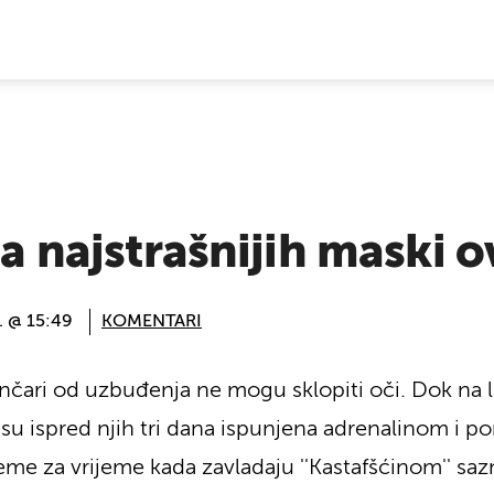
E VIJESTI
za najstrašnijih maski 
. @ 15:49
KOMENTARI
nčari od uzbuđenja ne mogu sklopiti oči. Dok na l
a su ispred njih tri dana ispunjena adrenalinom i 
eme za vrijeme kada zavladaju ''Kastafšćinom'' saz