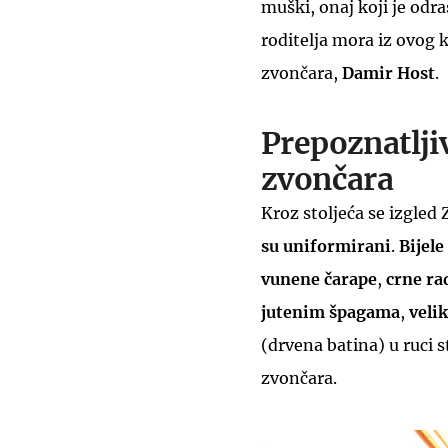
muški, onaj koji je odr
roditelja mora iz ovog 
zvončara,
Damir Host
.
Prepoznatlji
zvončara
Kroz stoljeća se izgled
su uniformirani
.
Bijel
vunene čarape
,
crne ra
jutenim špagama
,
veli
(drvena batina) u ruci
zvončara.