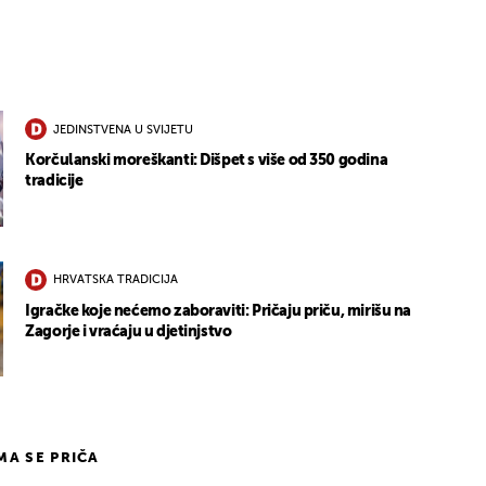
1
JEDINSTVENA U SVIJETU
Korčulanski moreškanti: Dišpet s više od 350 godina
tradicije
HRVATSKA TRADICIJA
Igračke koje nećemo zaboraviti: Pričaju priču, mirišu na
Zagorje i vraćaju u djetinjstvo
IMA SE PRIČA