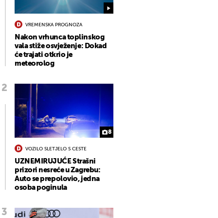
VREMENSKA PROGNOZA
Nakon vrhunca toplinskog
vala stiže osvježenje: Dokad
će trajati otkrio je
meteorolog
8
VOZILO SLETJELO S CESTE
UZNEMIRUJUĆE Strašni
prizori nesreće u Zagrebu:
Auto se prepolovio, jedna
osoba poginula