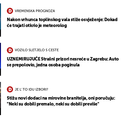
VREMENSKA PROGNOZA
Nakon vrhunca toplinskog vala stiže osvježenje: Dokad
će trajati otkrio je meteorolog
VOZILO SLETJELO S CESTE
UZNEMIRUJUĆE Strašni prizori nesreće u Zagrebu: Auto
se prepolovio, jedna osoba poginula
JE L' TO IDU IZBORI?
Stižu novi dodaci na mirovine branitelja, oni poručuju:
"Neki su dobili premalo, neki su dobili previše"