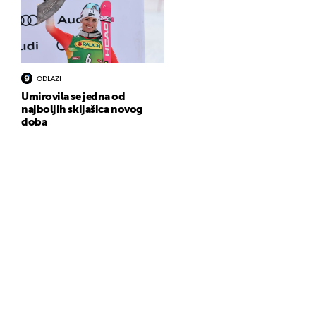
ODLAZI
Umirovila se jedna od
najboljih skijašica novog
doba