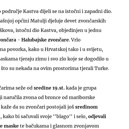
područje Kastva dijeli se na istočni i zapadni dio.
šnjoj općini Matulji djeluje devet zvončarskih
iškova, istočni dio Kastva, objedinjen u jednu
vončara
-
Halubajske zvončare
. Vrlo
UKLJUČITE NOTIFIKACIJE
a povorka, kako u Hrvatskoj tako i u svijetu,
skama tjeraju zimu i svo zlo koje se dogodilo u
što su nekada na ovim prostorima tjerali Turke.
čarima seže od
sredine 19.st.
kada je grupa
ji naručila zvona od bronce od mariborske
 kaže da su zvončari postojali još
sredinom
 kako bi sačuvali svoje ''blago'' i selo,
odjevali
će maske
te bačukama i glasnom zvonjavom