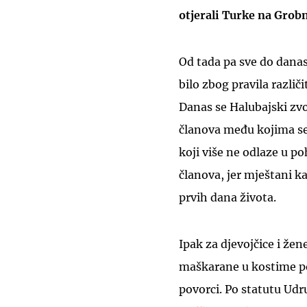
otjerali Turke na Grob
Od tada pa sve do danas 
bilo zbog pravila različ
Danas se Halubajski zv
članova među kojima se 
koji više ne odlaze u p
članova, jer mještani k
prvih dana života.
Ipak za djevojčice i že
maškarane u kostime po 
povorci. Po statutu Ud