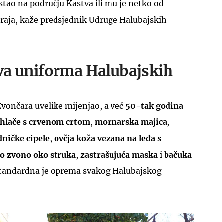
astao na području Kastva ili mu je netko od
kraja, kaže predsjednik Udruge Halubajskih
va uniforma Halubajskih
 Zvončara uvelike mijenjao, a već
50-tak godina
e hlače s crvenom crtom
,
mornarska majica
,
dničke cipele
,
ovčja koža vezana na leđa s
ko zvono oko struka
,
zastrašujuća maska
i
bačuka
 standardna je oprema svakog Halubajskog