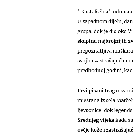
''Kastafšćina'' odnosno 
U zapadnom dijelu, dana
grupa, dok je dio oko V
skupinu najbrojnijih z
prepoznatljiva maškaran
svojim zastrašujućim ma
predhodnoj godini, kao 
Prvi pisani trag
o zvon
mještana iz sela Marčel
ljevaonice, dok legenda
Srednjeg vijeka
kada su,
ovčje kože
i
zastrašuju