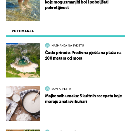
koje mogu smanjiti bol i poboljšati
pokretljivost
PUTOVANJA
NAJMANJA NA SVIJETU
Čudo prirode: Predivna pješčana plaža na
100 metara od mora
BON APPETIT!
Majke svih umaka: 5 kultnih recepata koje
moraju znati svi kuhari