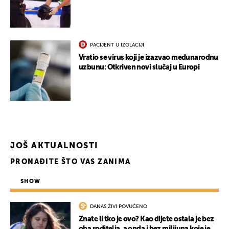
PACIJENT U IZOLACIJI
Vratio se virus koji je izazvao međunarodnu
uzbunu: Otkriven novi slučaj u Europi
JOŠ AKTUALNOSTI
PRONAĐITE ŠTO VAS ZANIMA
SHOW
DANAS ŽIVI POVUČENO
Znate li tko je ovo? Kao dijete ostala je bez