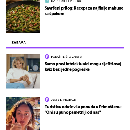
UZ RUČAK ILI VEČERU
Savršeni prilog: Recept za najfinije mahune
sa špekom
ZABAVA
POKAŽITE ŠTO ZNATE!
Samo pravi intelektualci mogu riješiti ovaj
kviz bez ijedne pogreške
JESTE LI PROBALI?
Turisticu oduševila ponuda u Primoštenu:
"Oni su puno pametniji od nas"