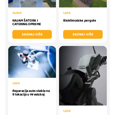
1,00 €
10,00 €
Bioklimatske pergole
NAJAM ŠATORA I
CATERING OPREME
SAZNAJ VIŠE
SAZNAJ VIŠE
1,00 €
Reparacija auto stakla na
9 lokacija u Hrvatskoj
1,00 €