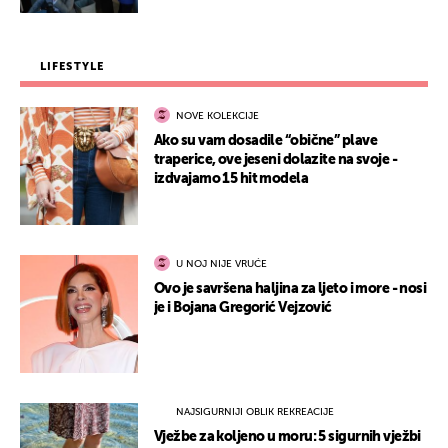
LIFESTYLE
NOVE KOLEKCIJE
Ako su vam dosadile “obične” plave
traperice, ove jeseni dolazite na svoje -
izdvajamo 15 hit modela
U NOJ NIJE VRUĆE
Ovo je savršena haljina za ljeto i more - nosi
je i Bojana Gregorić Vejzović
NAJSIGURNIJI OBLIK REKREACIJE
Vježbe za koljeno u moru: 5 sigurnih vježbi