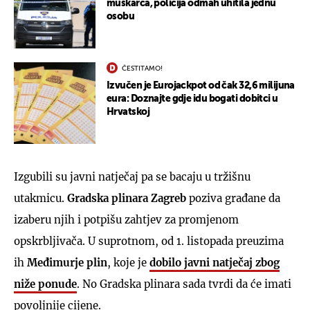
muškarca, policija odmah uhitila jednu
osobu
ČESTITAMO!
Izvučen je Eurojackpot od čak 32,6 milijuna
eura: Doznajte gdje idu bogati dobitci u
Hrvatskoj
Izgubili su javni natječaj pa se bacaju u tržišnu
utakmicu.
Gradska plinara Zagreb
poziva građane da
izaberu njih i potpišu zahtjev za promjenom
opskrbljivača. U suprotnom, od 1. listopada preuzima
ih
Međimurje plin
, koje je
dobilo javni natječaj zbog
niže ponude
. No Gradska plinara sada tvrdi da će imati
povoljnije cijene.