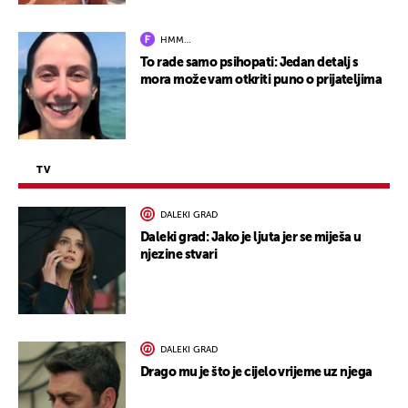
HMM…
To rade samo psihopati: Jedan detalj s
mora može vam otkriti puno o prijateljima
TV
DALEKI GRAD
Daleki grad: Jako je ljuta jer se miješa u
njezine stvari
DALEKI GRAD
Drago mu je što je cijelo vrijeme uz njega