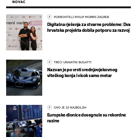
NOVAC
POKROVITELJ PHILIP MORRIS ZAGREB
Digitalna rješenja za stvarne probleme: Dva
hrvatska projekta dobila potporu za razvoj
TREĆI UNIKATNI BUGATTI
Nazvan je po vrsti srednjovjekovnog
viteškog konja i visok samo metar
OVO JE 10 NAJBOLJIH
Europske dionice dosegnule su rekordne
razine