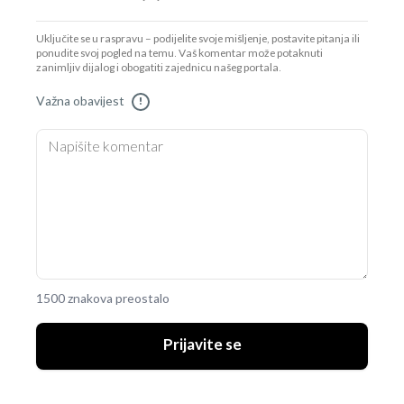
Uključite se u raspravu – podijelite svoje mišljenje, postavite pitanja ili
ponudite svoj pogled na temu. Vaš komentar može potaknuti
zanimljiv dijalog i obogatiti zajednicu našeg portala.
Važna obavijest
!
1500 znakova preostalo
Prijavite se