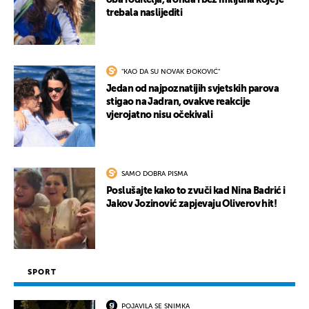
oba roditelja, a onda i bez milijuna koje je
trebala naslijediti
"KAO DA SU NOVAK ĐOKOVIĆ"
Jedan od najpoznatijih svjetskih parova
stigao na Jadran, ovakve reakcije
vjerojatno nisu očekivali
SAMO DOBRA PISMA
Poslušajte kako to zvuči kad Nina Badrić i
Jakov Jozinović zapjevaju Oliverov hit!
SPORT
POJAVILA SE SNIMKA