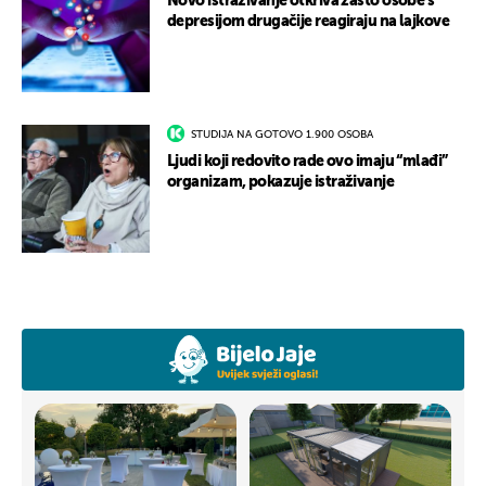
Novo istraživanje otkriva zašto osobe s
depresijom drugačije reagiraju na lajkove
STUDIJA NA GOTOVO 1.900 OSOBA
Ljudi koji redovito rade ovo imaju “mlađi”
organizam, pokazuje istraživanje