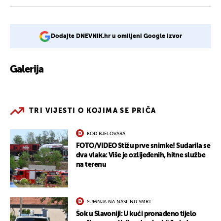
Dodajte DNEVNIK.hr u omiljeni Google izvor
Galerija
2
TRI VIJESTI O KOJIMA SE PRIČA
KOD BJELOVARA
FOTO/VIDEO Stižu prve snimke! Sudarila se
dva vlaka: Više je ozlijeđenih, hitne službe
na terenu
SUMNJA NA NASILNU SMRT
Šok u Slavoniji: U kući pronađeno tijelo