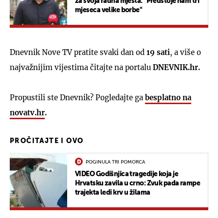
za svoja radna mjesta: "Predstoje nam tri
mjeseca velike borbe"
Dnevnik Nove TV pratite svaki dan od
19 sati
, a više o
najvažnijim vijestima čitajte na portalu
DNEVNIK.hr.
Propustili ste Dnevnik? Pogledajte ga
besplatno na
novatv.hr
.
PROČITAJTE I OVO
POGINULA TRI POMORCA
VIDEO Godišnjica tragedije koja je
Hrvatsku zavila u crno: Zvuk pada rampe
trajekta ledi krv u žilama