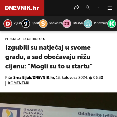
Vijesti
Sport
Showbizz
Lifestyle
Putovanja
PRETRAŽITE VIJESTI
PLINSKI RAT ZA METROPOLU
Izgubili su natječaj u svome
gradu, a sad obećavaju nižu
cijenu: "Mogli su to u startu"
Piše
Srna Bijuk/DNEVNIK.hr,
13. kolovoza 2024. @ 06:30
KOMENTARI