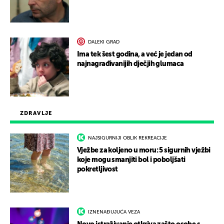
DALEKI GRAD
Ima tek šest godina, a već je jedan od
najnagrađivanijih dječjih glumaca
ZDRAVLJE
NAJSIGURNIJI OBLIK REKREACIJE
Vježbe za koljeno u moru: 5 sigurnih vježbi
koje mogu smanjiti bol i poboljšati
pokretljivost
IZNENAĐUJUĆA VEZA