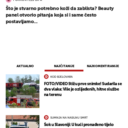
POKROVITELJ BIPA
Što je stvarno potrebno koži da zablista? Beauty
panel otvorio pitanja koja si i same često
postavljamo...
AKTUALNO
NAJČITANIJE
NAJKOMENTIRANIJE
KOD BJELOVARA
FOTO/VIDEO Stižu prve snimke! Sudarila se
dva vlaka: Više je ozlijeđenih, hitne službe
na terenu
SUMNJA NA NASILNU SMRT
Šok u Slavoniji: U kući pronađeno tijelo