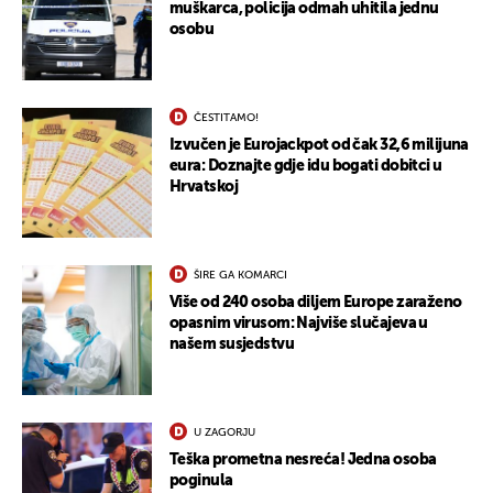
muškarca, policija odmah uhitila jednu
osobu
ČESTITAMO!
Izvučen je Eurojackpot od čak 32,6 milijuna
eura: Doznajte gdje idu bogati dobitci u
Hrvatskoj
ŠIRE GA KOMARCI
Više od 240 osoba diljem Europe zaraženo
opasnim virusom: Najviše slučajeva u
našem susjedstvu
U ZAGORJU
Teška prometna nesreća! Jedna osoba
poginula