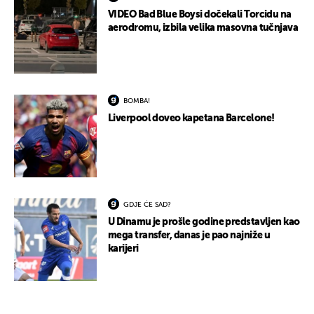
VIDEO Bad Blue Boysi dočekali Torcidu na
aerodromu, izbila velika masovna tučnjava
BOMBA!
Liverpool doveo kapetana Barcelone!
GDJE ĆE SAD?
U Dinamu je prošle godine predstavljen kao
mega transfer, danas je pao najniže u
karijeri