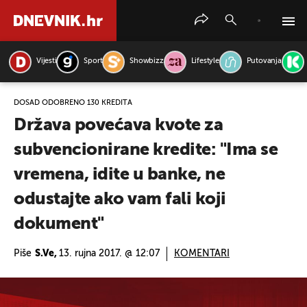
Vijesti
Sport
Showbizz
Lifestyle
Putovanja
PRETRAŽITE VIJESTI
DOSAD ODOBRENO 130 KREDITA
Država povećava kvote za
subvencionirane kredite: "Ima se
vremena, idite u banke, ne
odustajte ako vam fali koji
dokument"
Piše
S.Ve,
13. rujna 2017. @ 12:07
KOMENTARI