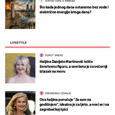
SUSTAV OVISI O PRIRODI
Što kada jednog dana ostanemo bez vode i
električne energije istoga dana?
LIFESTYLE
POPUT SIRENE
Haljina Danijele Martinović ističe
ženstvenu figuru, a savršena je za večernji
izlazak na moru
PREKRASNO IZDANJE
Ova haljina poručuje “Ja sam na
godišnjem”, idealna je za ljeto, a nosi se i na
zagrebačkoj špici