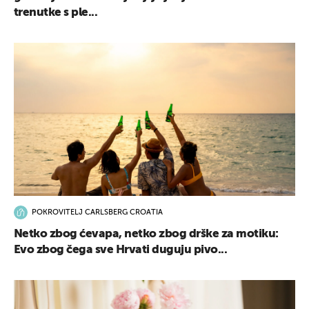
trenutke s ple...
POKROVITELJ CARLSBERG CROATIA
Netko zbog ćevapa, netko zbog drške za motiku:
Evo zbog čega sve Hrvati duguju pivo...