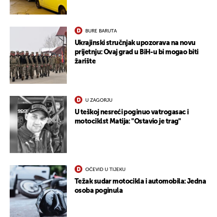
BURE BARUTA
Ukrajinski stručnjak upozorava na novu
prijetnju: Ovaj grad u BiH-u bi mogao biti
žarište
UKLJUČITE NOTIFIKACIJE
U ZAGORJU
U teškoj nesreći poginuo vatrogasac i
motociklst Matija: "Ostavio je trag"
OČEVID U TIJEKU
Težak sudar motocikla i automobila: Jedna
osoba poginula