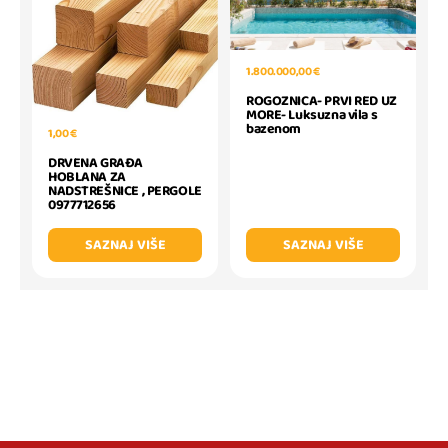
1.800.000,00 €
ROGOZNICA- PRVI RED UZ
MORE- Luksuzna vila s
bazenom
1,00 €
DRVENA GRAĐA
HOBLANA ZA
NADSTREŠNICE , PERGOLE
0977712656
SAZNAJ VIŠE
SAZNAJ VIŠE