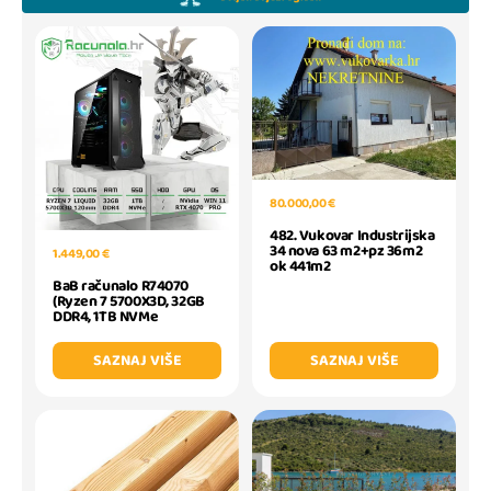
80.000,00 €
482. Vukovar Industrijska
34 nova 63 m2+pz 36m2
1.449,00 €
ok 441m2
BaB računalo R74070
(Ryzen 7 5700X3D, 32GB
DDR4, 1TB NVMe
SAZNAJ VIŠE
SAZNAJ VIŠE