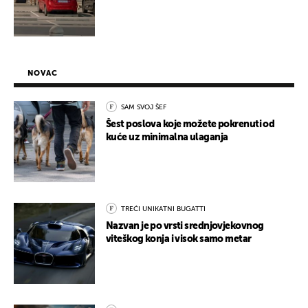
NOVAC
SAM SVOJ ŠEF
Šest poslova koje možete pokrenuti od
kuće uz minimalna ulaganja
TREĆI UNIKATNI BUGATTI
Nazvan je po vrsti srednjovjekovnog
viteškog konja i visok samo metar