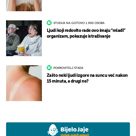
STUDIJA NA GOTOVO 1.900 OSOBA
Ljudi koji redovito rade ovo imaju “mlađi”
organizam, pokazuje istraživanje
POKROVITELJ STADA
Zašto neki ljudi izgore na suncu već nakon
15 minuta, a drugi ne?