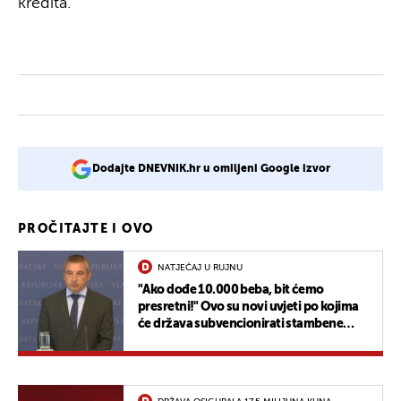
kredita.
Dodajte DNEVNIK.hr u omiljeni Google izvor
PROČITAJTE I OVO
NATJEČAJ U RUJNU
"Ako dođe 10.000 beba, bit ćemo
presretni!" Ovo su novi uvjeti po kojima
će država subvencionirati stambene
kredite, natječaj ide u rujnu