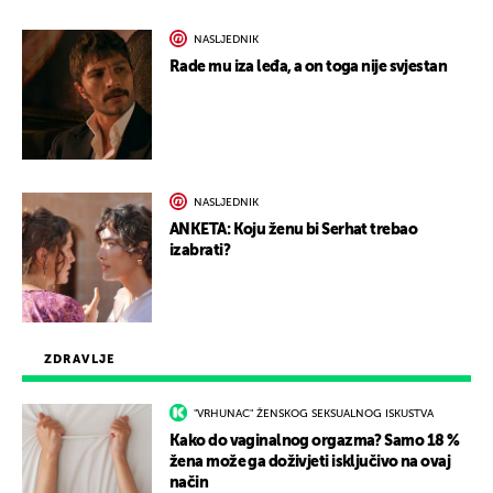
NASLJEDNIK
Rade mu iza leđa, a on toga nije svjestan
NASLJEDNIK
ANKETA: Koju ženu bi Serhat trebao
izabrati?
ZDRAVLJE
"VRHUNAC" ŽENSKOG SEKSUALNOG ISKUSTVA
Kako do vaginalnog orgazma? Samo 18 %
žena može ga doživjeti isključivo na ovaj
način