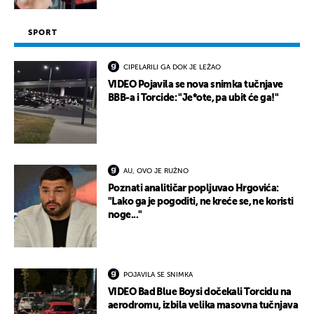
SPORT
CIPELARILI GA DOK JE LEŽAO
VIDEO Pojavila se nova snimka tučnjave
BBB-a i Torcide: "Je*ote, pa ubit će ga!"
AU, OVO JE RUŽNO
Poznati analitičar popljuvao Hrgovića:
"Lako ga je pogoditi, ne kreće se, ne koristi
noge..."
POJAVILA SE SNIMKA
VIDEO Bad Blue Boysi dočekali Torcidu na
aerodromu, izbila velika masovna tučnjava