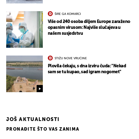
ŠIRE GA KOMARCI
Više od 240 osoba diljem Europe zaraženo
opasnim virusom: Najviše slučajeva u
našem susjedstvu
STIŽU NOVE VRUĆINE
Plovila čekaju, s dna izviru čuda: "Nekad
sam se tu kupao, sad igram nogomet"
JOŠ AKTUALNOSTI
PRONAĐITE ŠTO VAS ZANIMA