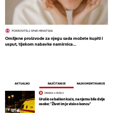
POKROVITELJ SPAR HRVATSKA
Omiljene proizvode za njegu sada možete kupiti i
usput, tijekom nabavke namirnica...
AKTUALNO
NAJČITANIJE
NAJKOMENTIRANIJE
DRAMA U RIJECI
Urušio se balkon kuće, na njemu bile dvije
osobe: "Život im je visio o koncu"