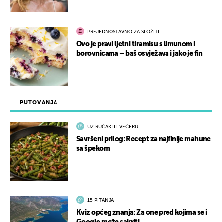
PREJEDNOSTAVNO ZA SLOŽITI
Ovo je pravi ljetni tiramisu s limunom i
borovnicama – baš osvježava i jako je fin
PUTOVANJA
UZ RUČAK ILI VEČERU
Savršeni prilog: Recept za najfinije mahune
sa špekom
15 PITANJA
Kviz općeg znanja: Za one pred kojima se i