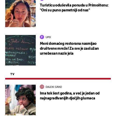
Turisticu oduševila ponuda u Primoštenu:
"Oni su puno pametniji od nas"
UPS!
Meni domaćeg restorana nasmijao
društvene mreže! Za sve je zaslužan
urnebesan naziv jela
TV
DALEKI GRAD
Ima tek šest godina, a već je jedan od
najnagrađivanijih dječjih glumaca