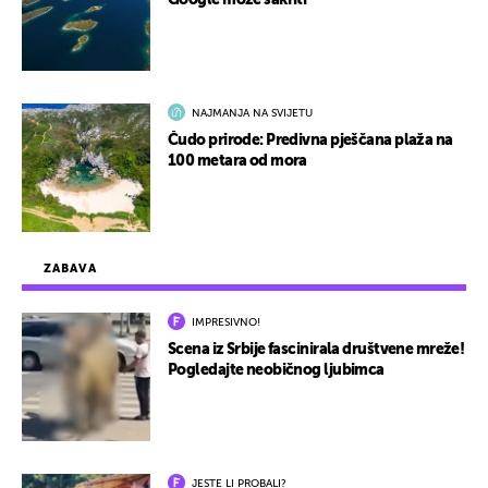
Google može sakriti
NAJMANJA NA SVIJETU
Čudo prirode: Predivna pješčana plaža na
100 metara od mora
ZABAVA
IMPRESIVNO!
Scena iz Srbije fascinirala društvene mreže!
Pogledajte neobičnog ljubimca
JESTE LI PROBALI?