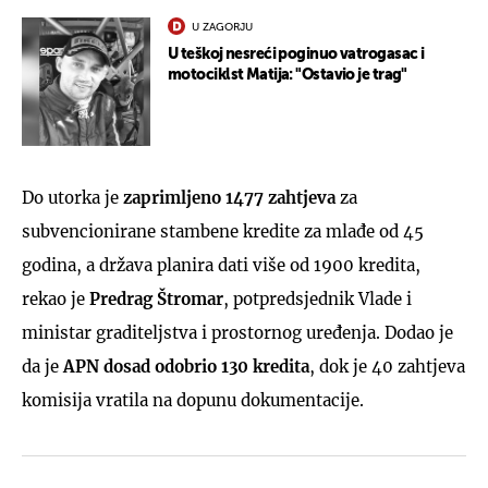
U ZAGORJU
U teškoj nesreći poginuo vatrogasac i
motociklst Matija: "Ostavio je trag"
Do utorka je
zaprimljeno 1477 zahtjeva
za
subvencionirane stambene kredite za mlađe od 45
godina, a država planira dati više od 1900 kredita,
rekao je
Predrag Štromar
, potpredsjednik Vlade i
ministar graditeljstva i prostornog uređenja. Dodao je
da je
APN dosad odobrio 130 kredita
, dok je 40 zahtjeva
komisija vratila na dopunu dokumentacije.