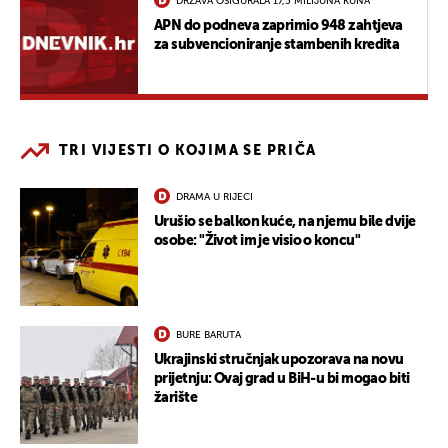
DRŽAVA OSIGURALA 17,5 MILIJUNA KUNA
APN do podneva zaprimio 948 zahtjeva
za subvencioniranje stambenih kredita
TRI VIJESTI O KOJIMA SE PRIČA
DRAMA U RIJECI
Urušio se balkon kuće, na njemu bile dvije
osobe: "Život im je visio o koncu"
BURE BARUTA
Ukrajinski stručnjak upozorava na novu
prijetnju: Ovaj grad u BiH-u bi mogao biti
žarište