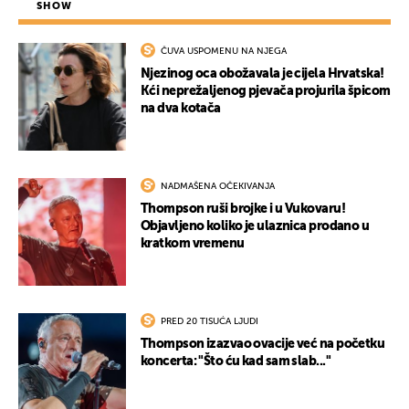
SHOW
ČUVA USPOMENU NA NJEGA
Njezinog oca obožavala je cijela Hrvatska!
Kći neprežaljenog pjevača projurila špicom
na dva kotača
NADMAŠENA OČEKIVANJA
Thompson ruši brojke i u Vukovaru!
Objavljeno koliko je ulaznica prodano u
kratkom vremenu
PRED 20 TISUĆA LJUDI
Thompson izazvao ovacije već na početku
koncerta: "Što ću kad sam slab..."