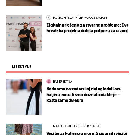
POKROVITELJ PHILIP MORRIS ZAGREB
Digitalna rješenja za stvarne probleme: Dva
hrvatska projekta dobila potporu za razvoj
LIFESTYLE
BAŠ EFEKTNA
Kada smo na zadarskoj rivi ugledali ovu
haljinu, morali smo doznati odakle je –
košta samo 18 eura
NAJSIGURNIJI OBLIK REKREACIJE
Vježbe za koljeno u moru: 5 sigurnih vježbi