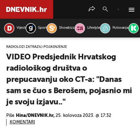
Vijesti
Sport
Showbizz
Lifestyle
Putovanja
PRETRAŽITE VIJESTI
RADIOLOZI ZATRAŽILI POJAŠNJENJE
VIDEO Predsjednik Hrvatskog
radiološkog društva o
prepucavanju oko CT-a: "Danas
sam se čuo s Berošem, pojasnio mi
je svoju izjavu.."
Piše
Hina/DNEVNIK.hr,
25. kolovoza 2023. @ 17:32
KOMENTARI