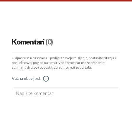
Komentari
(0)
Uključite se u raspravu – podijelite svoje mišljenje, postavite pitanja ili
ponudite svoj pogled na temu. Vaš komentar može potaknuti
zanimljiv dijalog i obogatiti zajednicu našeg portala.
Važna obavijest
!