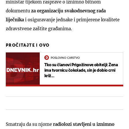
ministar tijekom rasprave o iznimno bitnom
dokumentu
za organizaciju svakodnevnog rada
liječnika
i osiguravanje jednake i primjerene kvalitete
zdravstvene zaštite građanima.
PROČITAJTE I OVO
POSLOVNO CARSTVO
Tko su članovi Prigožinove obitelji: Žena
ima tvornicu čokolade, sin je dobio crni
križ...
Smatraju da su njome
radiolozi stavljeni u iznimno