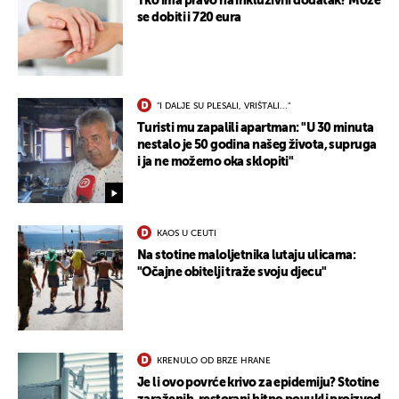
Tko ima pravo na inkluzivni dodatak? Može
se dobiti i 720 eura
"I DALJE SU PLESALI, VRIŠTALI..."
Turisti mu zapalili apartman: "U 30 minuta
nestalo je 50 godina našeg života, supruga
i ja ne možemo oka sklopiti"
KAOS U CEUTI
Na stotine maloljetnika lutaju ulicama:
"Očajne obitelji traže svoju djecu"
KRENULO OD BRZE HRANE
Je li ovo povrće krivo za epidemiju? Stotine