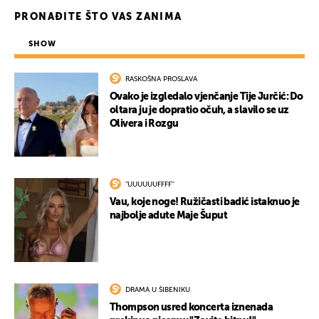
PRONAĐITE ŠTO VAS ZANIMA
SHOW
RASKOŠNA PROSLAVA
Ovako je izgledalo vjenčanje Tije Jurčić: Do
oltara ju je dopratio očuh, a slavilo se uz
Olivera i Rozgu
"UUUUUUFFFF"
Vau, koje noge! Ružičasti badić istaknuo je
najbolje adute Maje Šuput
DRAMA U ŠIBENIKU
Thompson usred koncerta iznenada