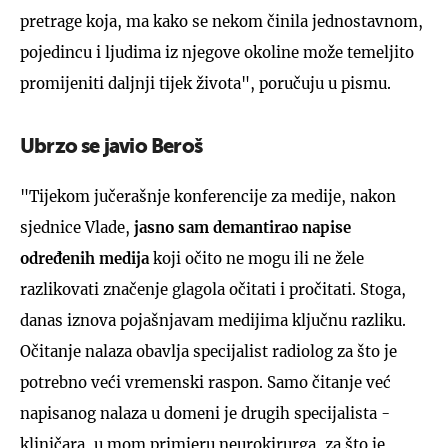
pretrage koja, ma kako se nekom činila jednostavnom,
pojedincu i ljudima iz njegove okoline može temeljito
promijeniti daljnji tijek života", poručuju u pismu.
Ubrzo se javio Beroš
"Tijekom jučerašnje konferencije za medije, nakon
sjednice Vlade,
jasno sam demantirao napise
određenih medija
koji očito ne mogu ili ne žele
razlikovati značenje glagola očitati i pročitati. Stoga,
danas iznova pojašnjavam medijima ključnu razliku.
Očitanje nalaza obavlja specijalist radiolog za što je
potrebno veći vremenski raspon. Samo čitanje već
napisanog nalaza u domeni je drugih specijalista -
kliničara, u mom primjeru neurokirurga, za što je