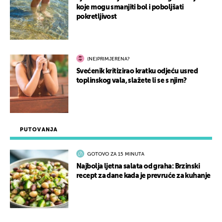
koje mogu smanjiti bol i poboljšati
pokretljivost
(NE)PRIMJERENA?
Svećenik kritizirao kratku odjeću usred
toplinskog vala, slažete li se s njim?
PUTOVANJA
GOTOVO ZA 15 MINUTA
Najbolja ljetna salata od graha: Brzinski
recept za dane kada je prevruće za kuhanje