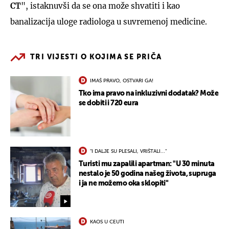
CT
", istaknuvši da se ona može shvatiti i kao
banalizacija uloge radiologa u suvremenoj medicine.
TRI VIJESTI O KOJIMA SE PRIČA
IMAŠ PRAVO, OSTVARI GA!
Tko ima pravo na inkluzivni dodatak? Može
se dobiti i 720 eura
"I DALJE SU PLESALI, VRIŠTALI..."
Turisti mu zapalili apartman: "U 30 minuta
nestalo je 50 godina našeg života, supruga
i ja ne možemo oka sklopiti"
KAOS U CEUTI