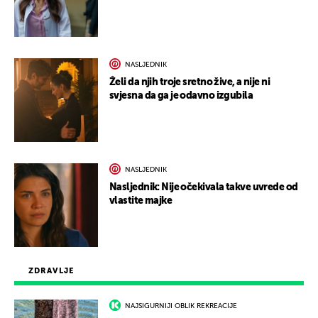
NASLJEDNIK
Želi da njih troje sretno žive, a nije ni
svjesna da ga je odavno izgubila
NASLJEDNIK
Nasljednik: Nije očekivala takve uvrede od
vlastite majke
ZDRAVLJE
NAJSIGURNIJI OBLIK REKREACIJE