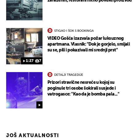
zaraženih, restorani hitno povukli proizvod
STIGAO I ŠOK S BOOKINGA
VIDEO Gošća izazvala požar luksuznog
apartmana. Vlasnik: "Dok je gorjelo, smijali
su se, pili i pokazivali mi srednji prst"
1:27
7
DETALJI TRAGEDIJE
Prizori stravične nesreće u kojoj su
poginule tri osobe šokirali susjede i
vatrogasce: "Kao da je bomba pala..."
JOŠ AKTUALNOSTI