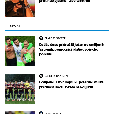
prekinuo pjesmu: "Zovite hitnu!"
SPORT
SLAŽE SE STOŽER
Daliću će se pridružiti jedan od omiljenih
Vatrenih, pomoćnici i dalje dvoje oko
ponude
ŽALGIRIS RAZBIJEN
Golijada u Litvi: Hajduku petarda i velika
prednost uoči uzvrata na Poljudu
NOVI IZAZOV