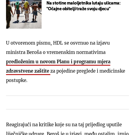
Na stotine maloljetnika lutaju ulicama:
"Očajne obitelji traže svoju djecu"
U otvorenom pismu, HDL se osvrnuo na izjavu
ministra Beroša o vremenskim normativima
predloženim u novom Planu i programu mjera
zdravstvene zaštite
za pojedine preglede i medicinske
postupke.
Reagirajući na kritike koje su na taj prijedlog uputile
liječničke udruge, Beroš je u izjavi, među ostalim, iznio