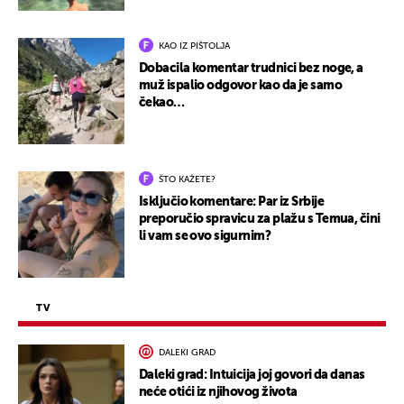
KAO IZ PIŠTOLJA
Dobacila komentar trudnici bez noge, a
muž ispalio odgovor kao da je samo
čekao…
ŠTO KAŽETE?
Isključio komentare: Par iz Srbije
preporučio spravicu za plažu s Temua, čini
li vam se ovo sigurnim?
TV
DALEKI GRAD
Daleki grad: Intuicija joj govori da danas
neće otići iz njihovog života