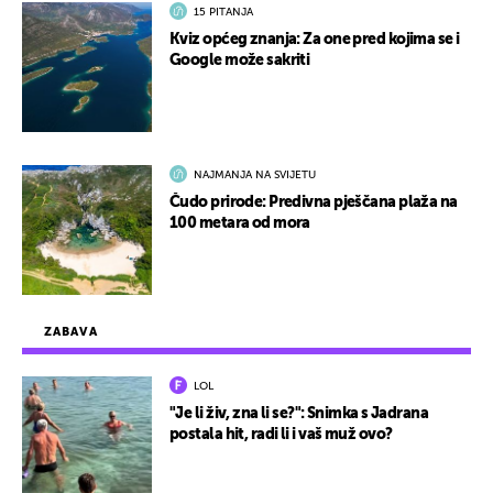
15 PITANJA
Kviz općeg znanja: Za one pred kojima se i
Google može sakriti
NAJMANJA NA SVIJETU
Čudo prirode: Predivna pješčana plaža na
100 metara od mora
ZABAVA
LOL
"Je li živ, zna li se?": Snimka s Jadrana
postala hit, radi li i vaš muž ovo?