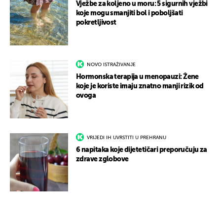
Vježbe za koljeno u moru: 5 sigurnih vježbi
koje mogu smanjiti bol i poboljšati
pokretljivost
NOVO ISTRAŽIVANJE
Hormonska terapija u menopauzi: Žene
koje je koriste imaju znatno manji rizik od
ovoga
VRIJEDI IH UVRSTITI U PREHRANU
6 napitaka koje dijetetičari preporučuju za
zdrave zglobove