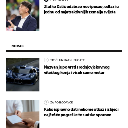
Zlatko Dalić odabrao novi posao, odlazi u
jednu od najatraktivnijih zemalja svijeta
NOVAC
TREĆI UNIKATNI BUGATTI
Nazvan je po vrsti srednjovjekovnog
viteškog konja i visok samo metar
ZA POSLODAVCE
Kako ispravno dati nekome otkaz i izbjeći
najčešće pogreške te sudske sporove