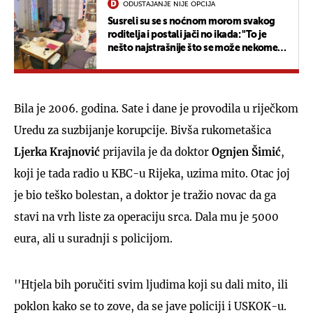
ODUSTAJANJE NIJE OPCIJA
Susreli su se s noćnom morom svakog
roditelja i postali jači no ikada: "To je
nešto najstrašnije što se može nekome
dogoditi u životu"
Bila je 2006. godina. Sate i dane je provodila u riječkom
Uredu za suzbijanje korupcije. Bivša rukometašica
Ljerka Krajnović
prijavila je da doktor
Ognjen Šimić
,
koji je tada radio u KBC-u Rijeka, uzima mito. Otac joj
je bio teško bolestan, a doktor je tražio novac da ga
stavi na vrh liste za operaciju srca. Dala mu je 5000
eura, ali u suradnji s policijom.
''Htjela bih poručiti svim ljudima koji su dali mito, ili
poklon kako se to zove, da se jave policiji i USKOK-u.