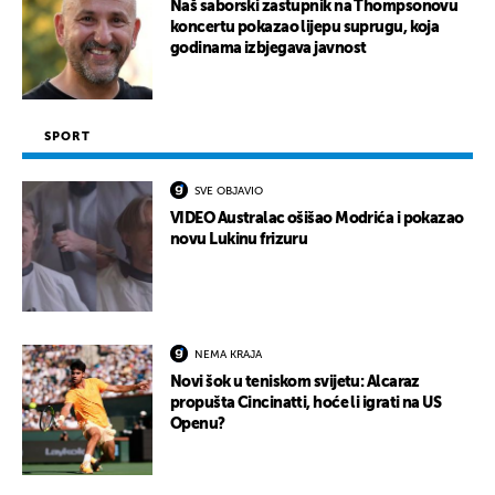
Naš saborski zastupnik na Thompsonovu
koncertu pokazao lijepu suprugu, koja
godinama izbjegava javnost
SPORT
SVE OBJAVIO
VIDEO Australac ošišao Modrića i pokazao
novu Lukinu frizuru
NEMA KRAJA
Novi šok u teniskom svijetu: Alcaraz
propušta Cincinatti, hoće li igrati na US
Openu?