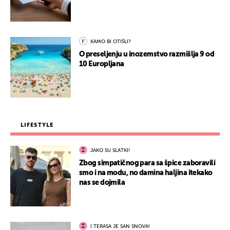
KAMO BI OTIŠLI?
O preseljenju u inozemstvo razmišlja 9 od
10 Europljana
LIFESTYLE
JAKO SU SLATKI!
Zbog simpatičnog para sa špice zaboravili
smo i na modu, no damina haljina itekako
nas se dojmila
I TERASA JE SAN SNOVA!