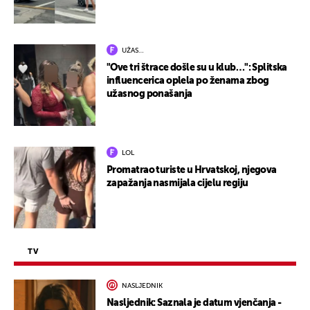
UŽAS…
"Ove tri štrace došle su u klub…": Splitska
influencerica oplela po ženama zbog
užasnog ponašanja
LOL
Promatrao turiste u Hrvatskoj, njegova
zapažanja nasmijala cijelu regiju
TV
NASLJEDNIK
Nasljednik: Saznala je datum vjenčanja -