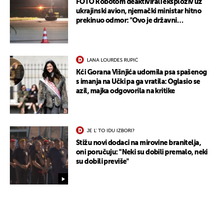
FOTO Robotom deaktivirali eksploziv uz
ukrajinski avion, njemački ministar hitno
prekinuo odmor: "Ovo je državni
terorizam"
LANA LOURDES RUPIĆ
Kći Gorana Višnjića udomila psa spašenog
s imanja na Učki pa ga vratila: Oglasio se
azil, majka odgovorila na kritike
JE L' TO IDU IZBORI?
Stižu novi dodaci na mirovine branitelja,
oni poručuju: "Neki su dobili premalo, neki
su dobili previše"