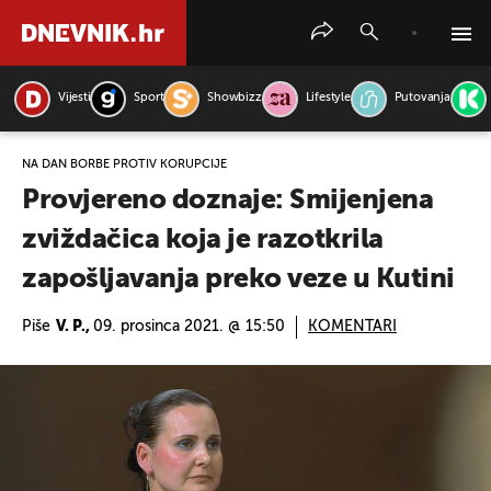
Vijesti
Sport
Showbizz
Lifestyle
Putovanja
PRETRAŽITE VIJESTI
NA DAN BORBE PROTIV KORUPCIJE
Provjereno doznaje: Smijenjena
zviždačica koja je razotkrila
zapošljavanja preko veze u Kutini
Piše
V. P.,
09. prosinca 2021. @ 15:50
KOMENTARI