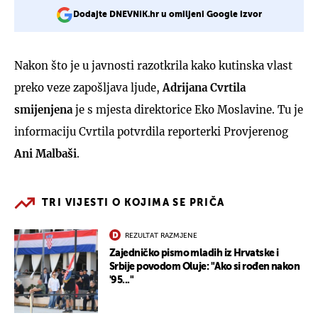
Dodajte DNEVNIK.hr u omiljeni Google izvor
Nakon što je u javnosti razotkrila kako kutinska vlast
preko veze zapošljava ljude,
Adrijana Cvrtila
smijenjena
je s mjesta direktorice Eko Moslavine. Tu je
informaciju Cvrtila potvrdila reporterki Provjerenog
Ani Malbaši
.
TRI VIJESTI O KOJIMA SE PRIČA
REZULTAT RAZMJENE
Zajedničko pismo mladih iz Hrvatske i
Srbije povodom Oluje: "Ako si rođen nakon
'95..."