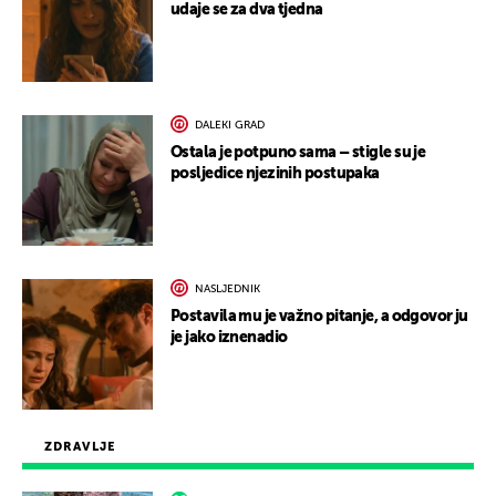
udaje se za dva tjedna
DALEKI GRAD
Ostala je potpuno sama – stigle su je
posljedice njezinih postupaka
NASLJEDNIK
Postavila mu je važno pitanje, a odgovor ju
je jako iznenadio
ZDRAVLJE