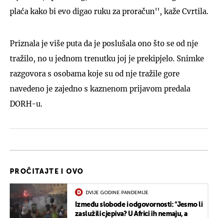
plaća kako bi evo digao ruku za proračun'', kaže Cvrtila.
Priznala je više puta da je poslušala ono što se od nje
tražilo, no u jednom trenutku joj je prekipjelo. Snimke
razgovora s osobama koje su od nje tražile gore
navedeno je zajedno s kaznenom prijavom predala
DORH-u.
PROČITAJTE I OVO
DVIJE GODINE PANDEMIJE
Između slobode i odgovornosti: ''Jesmo li
zaslužili cjepiva? U Africi ih nemaju, a