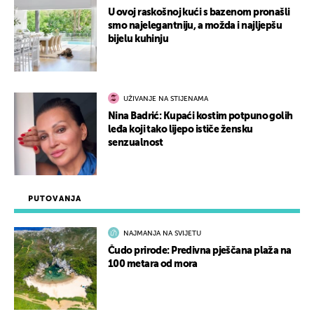
U ovoj raskošnoj kući s bazenom pronašli
smo najelegantniju, a možda i najljepšu
bijelu kuhinju
UŽIVANJE NA STIJENAMA
Nina Badrić: Kupaći kostim potpuno golih
leđa koji tako lijepo ističe žensku
senzualnost
PUTOVANJA
NAJMANJA NA SVIJETU
Čudo prirode: Predivna pješčana plaža na
100 metara od mora