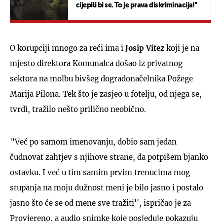
cijepili bi se. To je prava diskriminacija!''
O korupciji mnogo za reći ima i
Josip Vitez
koji je na
mjesto direktora Komunalca došao iz privatnog
sektora na molbu bivšeg dogradonačelnika Požege
Marija Pilona. Tek što je zasjeo u fotelju, od njega se,
tvrdi, tražilo nešto prilično neobično.
''Već po samom imenovanju, dobio sam jedan
čudnovat zahtjev s njihove strane, da potpišem bjanko
ostavku. I već u tim samim prvim trenucima mog
stupanja na moju dužnost meni je bilo jasno i postalo
jasno što će se od mene sve tražiti'', ispričao je za
Provjereno, a audio snimke koje posjeduje pokazuju