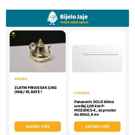
370,00 €
ZLATNI PRIVJESAK 3,16G
(14K) / R1, RATE !
2.142,00 €
Panasonic SOLO klima
uređaj 2,09 kW P-
MOZ20IC5-E , za prostor
do 20m2, A en
SAZNAJ VIŠE
SAZNAJ VIŠE