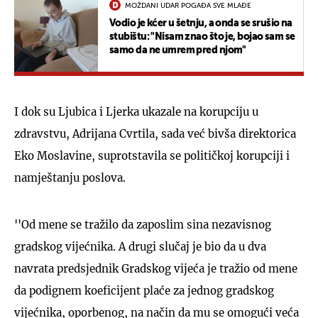
MOŽDANI UDAR POGAĐA SVE MLAĐE
Vodio je kćer u šetnju, a onda se srušio na
stubištu: "Nisam znao što je, bojao sam se
samo da ne umrem pred njom"
I dok su Ljubica i Ljerka ukazale na korupciju u
zdravstvu, Adrijana Cvrtila, sada već bivša direktorica
Eko Moslavine, suprotstavila se političkoj korupciji i
namještanju poslova.
''Od mene se tražilo da zaposlim sina nezavisnog
gradskog vijećnika. A drugi slučaj je bio da u dva
navrata predsjednik Gradskog vijeća je tražio od mene
da podignem koeficijent plaće za jednog gradskog
vijećnika, oporbenog, na način da mu se omogući veća