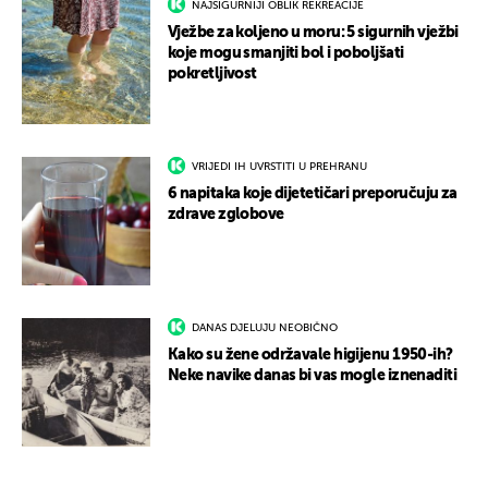
NAJSIGURNIJI OBLIK REKREACIJE
Vježbe za koljeno u moru: 5 sigurnih vježbi
koje mogu smanjiti bol i poboljšati
pokretljivost
VRIJEDI IH UVRSTITI U PREHRANU
6 napitaka koje dijetetičari preporučuju za
zdrave zglobove
DANAS DJELUJU NEOBIČNO
Kako su žene održavale higijenu 1950-ih?
Neke navike danas bi vas mogle iznenaditi