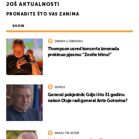
JOŠ AKTUALNOSTI
PRONAĐITE ŠTO VAS ZANIMA
SHOW
DRAMA U ŠIBENIKU
Thompson usred koncerta iznenada
prekinuo pjesmu: "Zovite hitnu!"
HEROJ
General pobjednik: Gdje i što 31 godinu
nakon Oluje radi general Ante Gotovina?
IMAJU TRI KĆERI