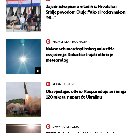
Zajedničko pismo mladih iz Hrvatske i
Srbije povodom Oluje: "Ako si rođen nakon
'95..."
VREMENSKA PROGNOZA
Nakon vrhunca toplinskog vala stiže
osvježenje: Dokad će trajati otkrio je
meteorolog
ALARM U KIJEVU
Obavještajac otkrio: Raspoređuju se i imaju
120 raketa, napast će Ukrajinu
DRAMA U LEIPZIGU