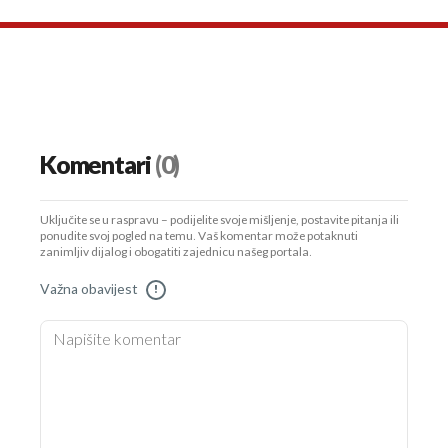
Komentari
(0)
Uključite se u raspravu – podijelite svoje mišljenje, postavite pitanja ili
ponudite svoj pogled na temu. Vaš komentar može potaknuti
zanimljiv dijalog i obogatiti zajednicu našeg portala.
Važna obavijest
!