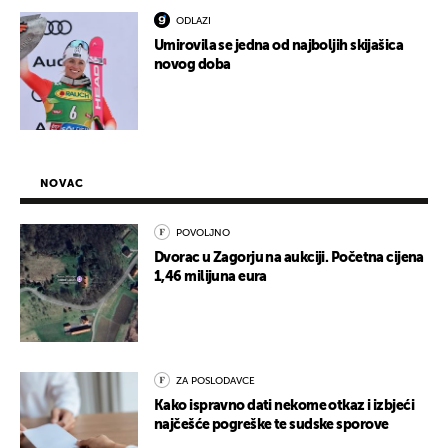
ODLAZI
Umirovila se jedna od najboljih skijašica
novog doba
NOVAC
POVOLJNO
Dvorac u Zagorju na aukciji. Početna cijena
1,46 milijuna eura
ZA POSLODAVCE
Kako ispravno dati nekome otkaz i izbjeći
najčešće pogreške te sudske sporove