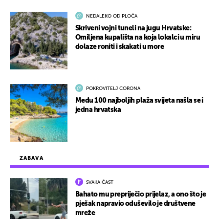
NEDALEKO OD PLOČA
Skriveni vojni tuneli na jugu Hrvatske:
Omiljena kupališta na koja lokalci u miru
dolaze roniti i skakati u more
POKROVITELJ CORONA
Među 100 najboljih plaža svijeta našla se i
jedna hrvatska
ZABAVA
SVAKA ČAST
Bahato mu prepriječio prijelaz, a ono što je
pješak napravio oduševilo je društvene
mreže