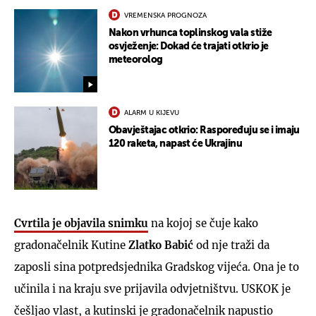
VREMENSKA PROGNOZA
Nakon vrhunca toplinskog vala stiže
osvježenje: Dokad će trajati otkrio je
meteorolog
ALARM U KIJEVU
Obavještajac otkrio: Raspoređuju se i imaju
120 raketa, napast će Ukrajinu
Cvrtila je objavila snimku
na kojoj se čuje kako
gradonačelnik Kutine
Zlatko Babić
od nje traži da
zaposli sina potpredsjednika Gradskog vijeća. Ona je to
učinila i na kraju sve prijavila odvjetništvu. USKOK je
češljao vlast, a kutinski je gradonačelnik napustio