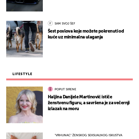
SAM SVOJ ŠEF
Šest poslova koje možete pokrenuti od
kuće uz minimalna ulaganja
LIFESTYLE
POPUT SIRENE
Haljina Danijele Martinović ističe
ženstvenu figuru, a savršena je za večernji
izlazak na moru
"VRHUNAC" ŽENSKOG SEKSUALNOG ISKUSTVA