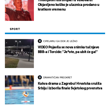
Thompson ruši brojke i u Vukovaru!
Objavljeno koliko je ulaznica prodano u
kratkom vremenu
SPORT
CIPELARILI GA DOK JE LEŽAO
VIDEO Pojavila se nova snimka tučnjave
BBB-a i Torcide: "Je*ote, pa ubit će ga!"
DRAMATIČAN PREOKRET
Kakva drama u Zagrebu! Hrvatska srušila
Srbiju i izborila finale Svjetskog prvenstva