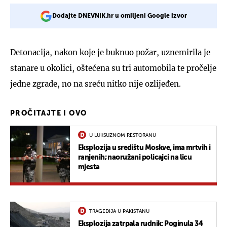
Dodajte DNEVNIK.hr u omiljeni Google izvor
Detonacija, nakon koje je buknuo požar, uznemirila je
stanare u okolici, oštećena su tri automobila te pročelje
jedne zgrade, no na sreću nitko nije ozlijeđen.
PROČITAJTE I OVO
U LUKSUZNOM RESTORANU
Eksplozija u središtu Moskve, ima mrtvih i
ranjenih; naoružani policajci na licu
mjesta
TRAGEDIJA U PAKISTANU
Eksplozija zatrpala rudnik: Poginula 34