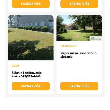
SAZNAJ VIŠE
SAZNAJ VIŠE
120.000,00 €
Nepresušan izvor dobrih
sjećanja
0,20 €
Šišanje i oblikovanje
živica 095/333-4444
SAZNAJ VIŠE
SAZNAJ VIŠE