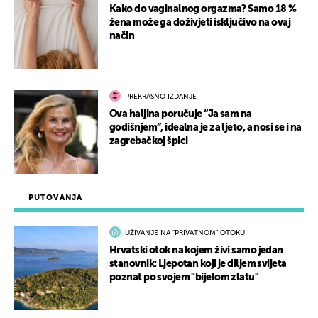
Kako do vaginalnog orgazma? Samo 18 %
žena može ga doživjeti isključivo na ovaj
način
PREKRASNO IZDANJE
Ova haljina poručuje “Ja sam na
godišnjem”, idealna je za ljeto, a nosi se i na
zagrebačkoj špici
PUTOVANJA
UŽIVANJE NA "PRIVATNOM" OTOKU
Hrvatski otok na kojem živi samo jedan
stanovnik: Ljepotan koji je diljem svijeta
poznat po svojem "bijelom zlatu"