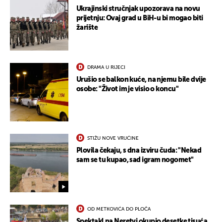
Ukrajinski stručnjak upozorava na novu
prijetnju: Ovaj grad u BiH-u bi mogao biti
žarište
DRAMA U RIJECI
Urušio se balkon kuće, na njemu bile dvije
osobe: "Život im je visio o koncu"
STIŽU NOVE VRUĆINE
Plovila čekaju, s dna izviru čuda: "Nekad
sam se tu kupao, sad igram nogomet"
OD METKOVIĆA DO PLOČA
Spektakl na Neretvi okupio desetke tisuća