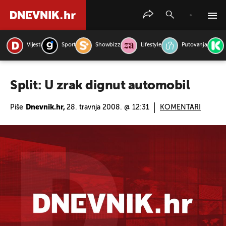
Vijesti
Sport
Showbizz
Lifestyle
Putovanja
PRETRAŽITE VIJESTI
Split: U zrak dignut automobil
Piše
Dnevnik.hr,
28. travnja 2008. @ 12:31
KOMENTARI