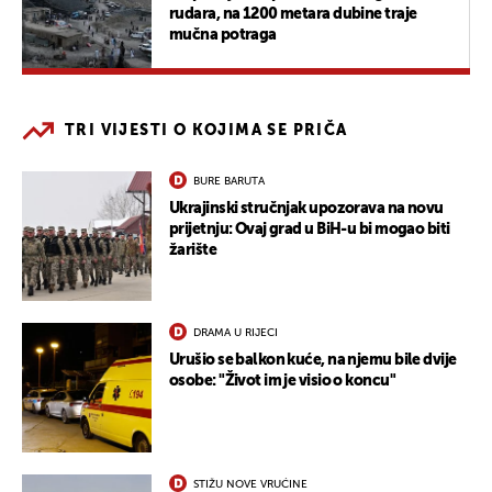
rudara, na 1200 metara dubine traje
mučna potraga
TRI VIJESTI O KOJIMA SE PRIČA
BURE BARUTA
Ukrajinski stručnjak upozorava na novu
prijetnju: Ovaj grad u BiH-u bi mogao biti
žarište
DRAMA U RIJECI
Urušio se balkon kuće, na njemu bile dvije
osobe: "Život im je visio o koncu"
STIŽU NOVE VRUĆINE