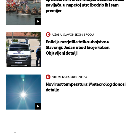
navijača, u napetoj utrci bodrio ih i sam
premijer
UŽAS U SLAVONSKOM BRODU
Policija razrješila teško ubojstvo u
Slavoniji: Jedan ubod bio je koban.
Objavljeni detalji
VREMENSKA PROGNOZA
Novi rast temperatura: Meteorolog donosi
detalje