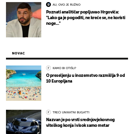
AU, OVO JE RUŽNO
Poznati analitičar popljuvao Hrgovića:
"Lako ga je pogoditi, ne kreće se, ne koristi
noge..."
NOVAC
KAMO BI OTIŠLI?
O preseljenju u inozemstvo razmišlja 9 od
10 Europljana
TREĆI UNIKATNI BUGATTI
Nazvan je po vrsti srednjovjekovnog
viteškog konja i visok samo metar