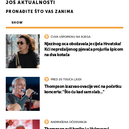
JOŠ AKTUALNOSTI
PRONAĐITE ŠTO VAS ZANIMA
SHOW
ČUVA USPOMENU NA NJEGA
Njezinog oca obožavala je cijela Hrvatska!
Kći neprežaljenog pjevača projurila špicom
na dva kotača
UKLJUČITE NOTIFIKACIJE
PRED 20 TISUĆA LJUDI
Thompson izazvao ovacije već na početku
koncerta: "Što ću kad sam slab..."
NADMAŠENA OČEKIVANJA