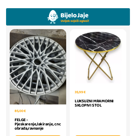
35,99 €
LUKSUZNI MRAMORNI
SKLOPIVI STOL
85,00 €
FELGE -
Pjeskarenje,lakiranje, cnc
obrada,ravnanje