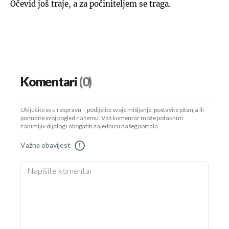
Očevid još traje, a za počiniteljem se traga.
Komentari
(0)
Uključite se u raspravu – podijelite svoje mišljenje, postavite pitanja ili
ponudite svoj pogled na temu. Vaš komentar može potaknuti
zanimljiv dijalog i obogatiti zajednicu našeg portala.
Važna obavijest
!