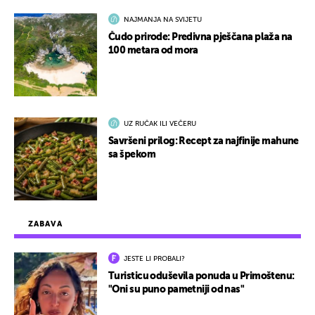
NAJMANJA NA SVIJETU
Čudo prirode: Predivna pješčana plaža na
100 metara od mora
UZ RUČAK ILI VEČERU
Savršeni prilog: Recept za najfinije mahune
sa špekom
ZABAVA
JESTE LI PROBALI?
Turisticu oduševila ponuda u Primoštenu:
"Oni su puno pametniji od nas"