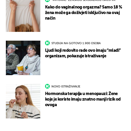
"VRHUNAC" ŽENSKOG SEKSUALNOG ISKUSTVA
Kako do vaginalnog orgazma? Samo 18 %
žena može ga doživjeti isključivo na ovaj
način
STUDIJA NA GOTOVO 1.900 OSOBA
Ljudi koji redovito rade ovo imaju “mlađi”
organizam, pokazuje istraživanje
NOVO ISTRAŽIVANJE
Hormonska terapija u menopauzi: Žene
koje je koriste imaju znatno manji rizik od
ovoga