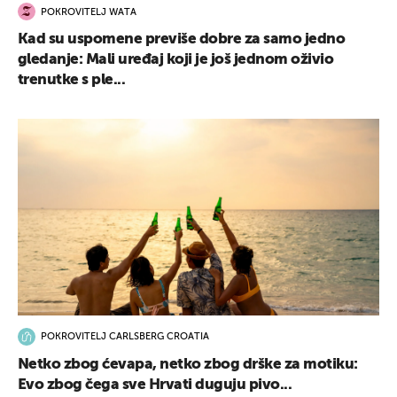
POKROVITELJ WATA
Kad su uspomene previše dobre za samo jedno
gledanje: Mali uređaj koji je još jednom oživio
trenutke s ple...
POKROVITELJ CARLSBERG CROATIA
Netko zbog ćevapa, netko zbog drške za motiku:
Evo zbog čega sve Hrvati duguju pivo...