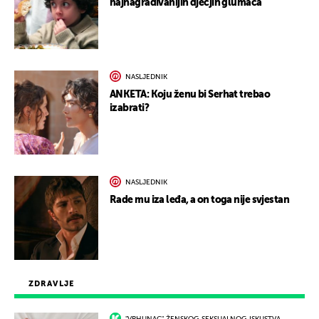
najnagrađivanijih dječjih glumaca
NASLJEDNIK
ANKETA: Koju ženu bi Serhat trebao
izabrati?
NASLJEDNIK
Rade mu iza leđa, a on toga nije svjestan
ZDRAVLJE