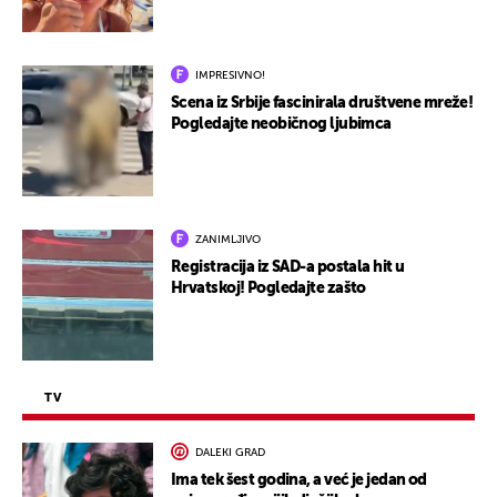
IMPRESIVNO!
Scena iz Srbije fascinirala društvene mreže!
Pogledajte neobičnog ljubimca
ZANIMLJIVO
Registracija iz SAD-a postala hit u
Hrvatskoj! Pogledajte zašto
TV
DALEKI GRAD
Ima tek šest godina, a već je jedan od