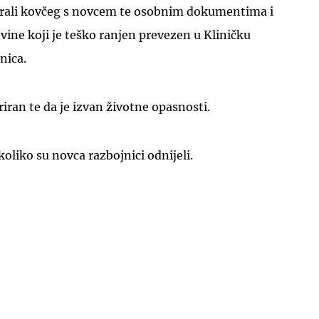
krali kovčeg s novcem te osobnim dokumentima i
vine koji je teško ranjen prevezen u Kliničku
nica.
eriran te da je izvan životne opasnosti.
UKLJUČITE NOTIFIKACIJE
koliko su novca razbojnici odnijeli.