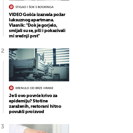
STIGAO I ŠOK S BOOKINGA
VIDEO Gošća izazvala požar
luksuznog apartmana.
Vlasnik: "Dok je gorjelo,
smijali su se, pili i pokazivali
mi srednji prst"
KRENULO OD BRZE HRANE
Je li ovo povrće krivo za
epidemiju? Stotine
zaraženih, restorani hitno
povukli proizvod