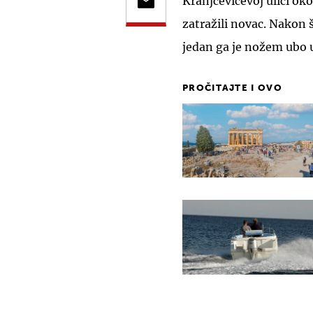
Kranjčevićevoj ulici oko
zatražili novac. Nakon š
jedan ga je nožem ubo 
PROČITAJTE I OVO