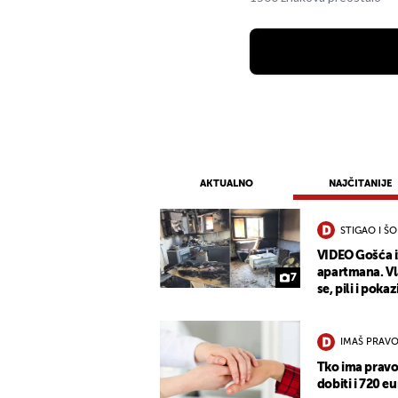
AKTUALNO
NAJČITANIJE
STIGAO I Š
VIDEO Gošća 
apartmana. Vla
7
se, pili i pokaz
IMAŠ PRAVO
Tko ima pravo
dobiti i 720 eu