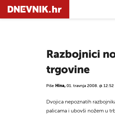
PRETRAŽIT
Razbojnici no
trgovine
Piše
Hina,
01. travnja 2008. @ 12:52
Dvojica nepoznatih razbojnika 
palicama i ubovši nožem u trb