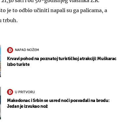
 21,30 sati i od 56-godišnjeg vlasnika Z.R.
to je to odbio učiniti napali su ga palicama, a
u trbuh.
NAPAD NOŽEM
Krvavi pohod na poznatoj turističkoj atrakciji: Muškarac
izbo turiste
U PRITVORU
Makedonac i Srbin se usred noći posvađali na brodu:
Jedan je izvukao nož