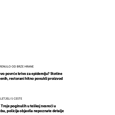
RENULO OD BRZE HRANE
 ovo povrće krivo za epidemiju? Stotine
enih, restorani hitno povukli proizvod
ZLETJELI S CESTE
 Troje poginulih u teškoj nesreći u
bu, policija objavila nepoznate detalje