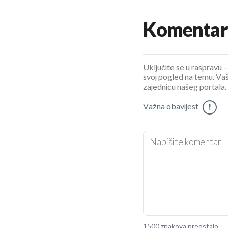
Komentar
Uključite se u raspravu – 
svoj pogled na temu. Vaš
zajednicu našeg portala.
Važna obavijest
!
1500 znakova preostalo