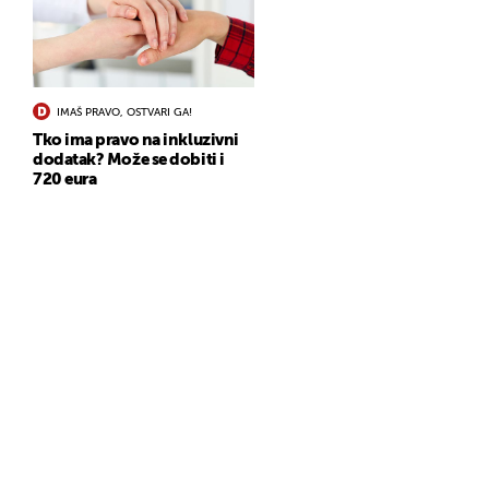
IMAŠ PRAVO, OSTVARI GA!
Tko ima pravo na inkluzivni
dodatak? Može se dobiti i
720 eura