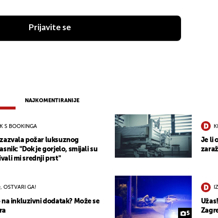
Prijavite se
NAJKOMENTIRANIJE
OK S BOOKINGA
K
izazvala požar luksuznog
Je li
snik: "Dok je gorjelo, smijali su
zaraž
ivali mi srednji prst"
, OSTVARI GA!
I
 na inkluzivni dodatak? Može se
Užas!
ra
Zagre
5