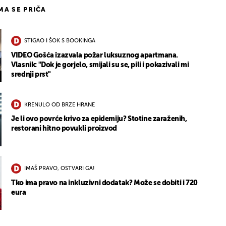
IMA SE PRIČA
STIGAO I ŠOK S BOOKINGA
VIDEO Gošća izazvala požar luksuznog apartmana.
Vlasnik: "Dok je gorjelo, smijali su se, pili i pokazivali mi
srednji prst"
KRENULO OD BRZE HRANE
Je li ovo povrće krivo za epidemiju? Stotine zaraženih,
restorani hitno povukli proizvod
IMAŠ PRAVO, OSTVARI GA!
Tko ima pravo na inkluzivni dodatak? Može se dobiti i 720
eura