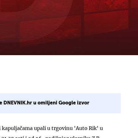
e DNEVNIK.hr u omiljeni Google izvor
 kapuljačama upali u trgovinu 'Auto Rik' u