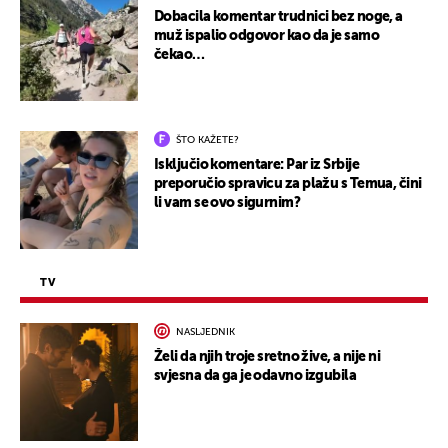
Dobacila komentar trudnici bez noge, a
muž ispalio odgovor kao da je samo
čekao…
ŠTO KAŽETE?
Isključio komentare: Par iz Srbije
preporučio spravicu za plažu s Temua, čini
li vam se ovo sigurnim?
TV
NASLJEDNIK
Želi da njih troje sretno žive, a nije ni
svjesna da ga je odavno izgubila