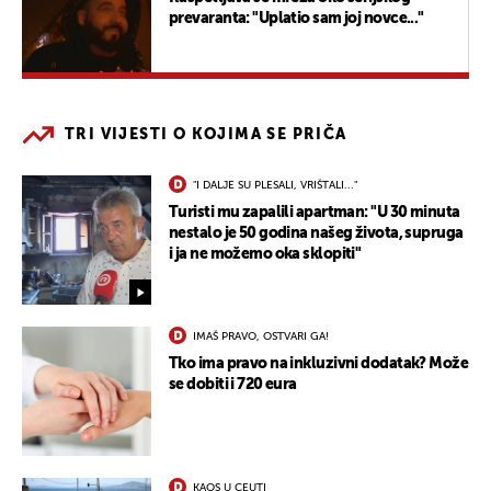
prevaranta: "Uplatio sam joj novce..."
TRI VIJESTI O KOJIMA SE PRIČA
"I DALJE SU PLESALI, VRIŠTALI..."
Turisti mu zapalili apartman: "U 30 minuta
nestalo je 50 godina našeg života, supruga
i ja ne možemo oka sklopiti"
IMAŠ PRAVO, OSTVARI GA!
Tko ima pravo na inkluzivni dodatak? Može
se dobiti i 720 eura
KAOS U CEUTI