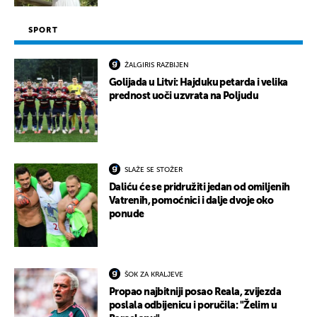
SPORT
ŽALGIRIS RAZBIJEN
Golijada u Litvi: Hajduku petarda i velika
prednost uoči uzvrata na Poljudu
SLAŽE SE STOŽER
Daliću će se pridružiti jedan od omiljenih
Vatrenih, pomoćnici i dalje dvoje oko
ponude
ŠOK ZA KRALJEVE
Propao najbitniji posao Reala, zvijezda
poslala odbijenicu i poručila: "Želim u