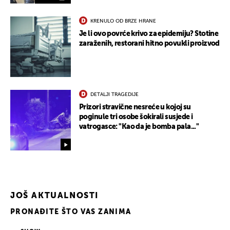
KRENULO OD BRZE HRANE
Je li ovo povrće krivo za epidemiju? Stotine
zaraženih, restorani hitno povukli proizvod
DETALJI TRAGEDIJE
Prizori stravične nesreće u kojoj su
poginule tri osobe šokirali susjede i
vatrogasce: "Kao da je bomba pala..."
JOŠ AKTUALNOSTI
UKLJUČITE NOTIFIKACIJE
PRONAĐITE ŠTO VAS ZANIMA