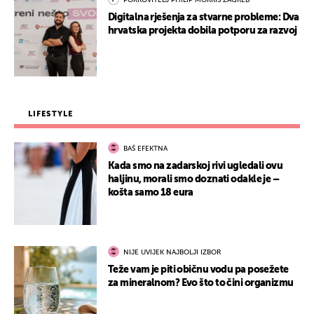
POKROVITELJ PHILIP MORRIS ZAGREB
Digitalna rješenja za stvarne probleme: Dva
hrvatska projekta dobila potporu za razvoj
LIFESTYLE
BAŠ EFEKTNA
Kada smo na zadarskoj rivi ugledali ovu
haljinu, morali smo doznati odakle je –
košta samo 18 eura
NIJE UVIJEK NAJBOLJI IZBOR
Teže vam je piti običnu vodu pa posežete
za mineralnom? Evo što to čini organizmu