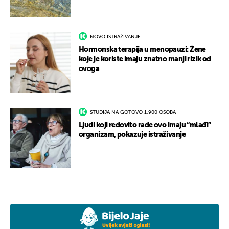
NOVO ISTRAŽIVANJE
Hormonska terapija u menopauzi: Žene
koje je koriste imaju znatno manji rizik od
ovoga
STUDIJA NA GOTOVO 1.900 OSOBA
Ljudi koji redovito rade ovo imaju “mlađi”
organizam, pokazuje istraživanje