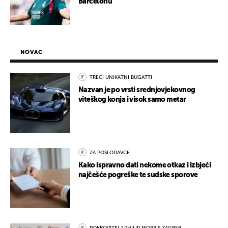
Barcelonu"
NOVAC
TREĆI UNIKATNI BUGATTI
Nazvan je po vrsti srednjovjekovnog
viteškog konja i visok samo metar
ZA POSLODAVCE
Kako ispravno dati nekome otkaz i izbjeći
najčešće pogreške te sudske sporove