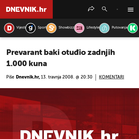
Vijesti
Sport
Showbizz
Lifestyle
Putovanja
PRETRAŽITE VIJESTI
Prevarant baki otuđio zadnjih
1.000 kuna
Piše
Dnevnik.hr,
13. travnja 2008. @ 20:30
KOMENTARI