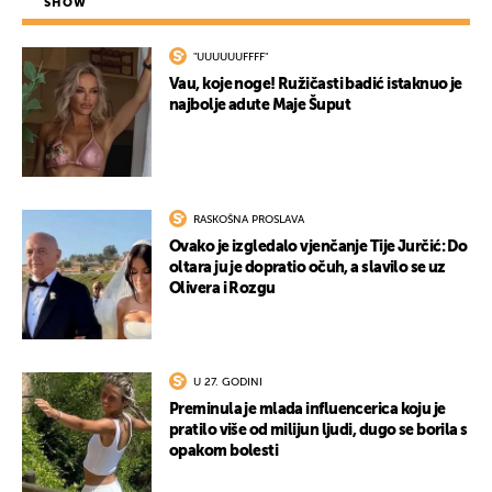
SHOW
"UUUUUUFFFF"
Vau, koje noge! Ružičasti badić istaknuo je
najbolje adute Maje Šuput
RASKOŠNA PROSLAVA
Ovako je izgledalo vjenčanje Tije Jurčić: Do
oltara ju je dopratio očuh, a slavilo se uz
Olivera i Rozgu
U 27. GODINI
Preminula je mlada influencerica koju je
pratilo više od milijun ljudi, dugo se borila s
opakom bolesti