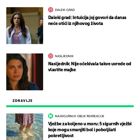
DALEKI GRAD
Daleki grad: Intuicija joj govori da danas
neće otići iz njihovog života
NASLJEDNIK
Nasljednik: Nije očekivala takve uvrede od
vlastite majke
ZDRAVLJE
NAJSIGURNIJI OBLIK REKREACIJE
Vježbe za koljeno u moru: 5 sigurnih vježbi
koje mogu smanjiti bol i poboljšati
pokretljivost