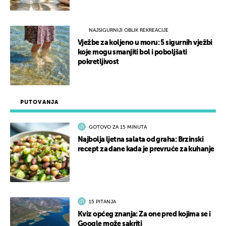
NAJSIGURNIJI OBLIK REKREACIJE
Vježbe za koljeno u moru: 5 sigurnih vježbi
koje mogu smanjiti bol i poboljšati
pokretljivost
PUTOVANJA
GOTOVO ZA 15 MINUTA
Najbolja ljetna salata od graha: Brzinski
recept za dane kada je prevruće za kuhanje
15 PITANJA
Kviz općeg znanja: Za one pred kojima se i
Google može sakriti