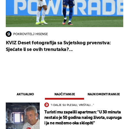
POKROVITELJ HISENSE
KVIZ Deset fotografija sa Svjetskog prvenstva:
Sjećate li se ovih trenutaka?...
AKTUALNO
NAJČITANIJE
NAJKOMENTIRANIJE
"I DALJE SU PLESALI, VRIŠTALI..."
Turisti mu zapalili apartman: "U 30 minuta
nestalo je 50 godina našeg života, supruga
i ja ne možemo oka sklopiti"