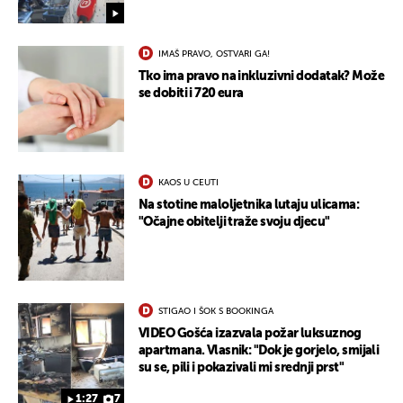
IMAŠ PRAVO, OSTVARI GA!
Tko ima pravo na inkluzivni dodatak? Može
se dobiti i 720 eura
KAOS U CEUTI
Na stotine maloljetnika lutaju ulicama:
"Očajne obitelji traže svoju djecu"
STIGAO I ŠOK S BOOKINGA
VIDEO Gošća izazvala požar luksuznog
apartmana. Vlasnik: "Dok je gorjelo, smijali
su se, pili i pokazivali mi srednji prst"
1:27
7