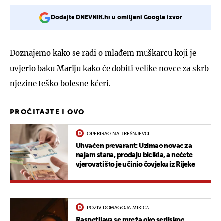
Dodajte DNEVNIK.hr u omiljeni Google izvor
Doznajemo kako se radi o mlađem muškarcu koji je
uvjerio baku Mariju kako će dobiti velike novce za skrb
njezine teško bolesne kćeri.
PROČITAJTE I OVO
OPERIRAO NA TREŠNJEVCI
Uhvaćen prevarant: Uzimao novac za
najam stana, prodaju bicikla, a nećete
vjerovati što je učinio čovjeku iz Rijeke
POZIV DOMAGOJA MIKIĆA
Raspetljava se mreža oko serijskog