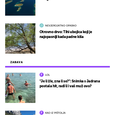
NEVJEROJATNO OPASNO
Otrovno drvo: Tihi ubojica koji je
najopasniji kada padne kiša
ZABAVA
LOL
"Je li živ, zna li se?": Snimka s Jadrana
postala hit, radi li i vaš muž ovo?
KAO IZ PIŠTOLJA