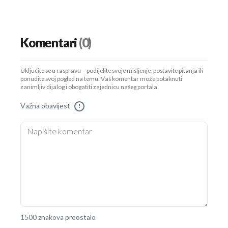
Komentari
(0)
Uključite se u raspravu – podijelite svoje mišljenje, postavite pitanja ili
ponudite svoj pogled na temu. Vaš komentar može potaknuti
zanimljiv dijalog i obogatiti zajednicu našeg portala.
Važna obavijest
!
1500 znakova preostalo