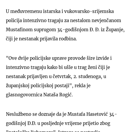
U međuvremenu istarska i vukovarsko-srijemska
policija intenzivno tragaju za nestalom nevjenčanom
Mustafinom suprugom 34-godišnjom Đ. Đ. iz Županje,
čiji je nestanak prijavila rodbina.
"Ove dvije policijske uprave provode šire izvide i
intenzivno tragaju kako bi ušle u trag ženi čiji je
nestanak prijavljen u četvrtak, 2. studenoga, u
županjskoj policijskoj postaji", rekla je
glasnogovornica Nataša Rogić.
Neslužbeno se doznaje da je Mustafa Hasetović 34-
godišnjoj Đ.Đ. u posljednje vrijeme prijetio zbog