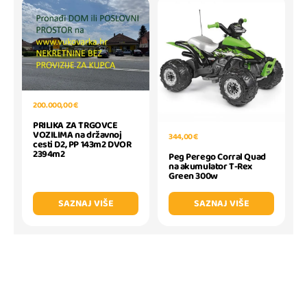
200.000,00 €
PRILIKA ZA TRGOVCE
VOZILIMA na državnoj
344,00 €
cesti D2, PP 143m2 DVOR
2394m2
Peg Perego Corral Quad
na akumulator T-Rex
Green 300w
SAZNAJ VIŠE
SAZNAJ VIŠE