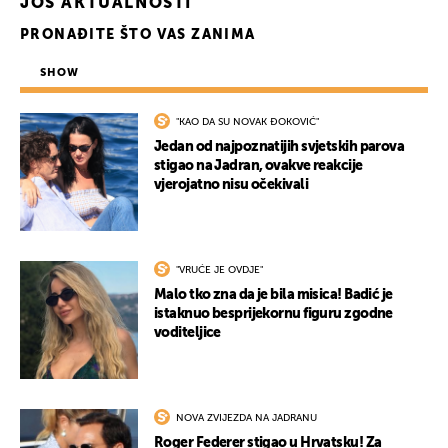
JOŠ AKTUALNOSTI
UKLJUČITE NOTIFIKACIJE
PRONAĐITE ŠTO VAS ZANIMA
SHOW
"KAO DA SU NOVAK ĐOKOVIĆ"
Jedan od najpoznatijih svjetskih parova
stigao na Jadran, ovakve reakcije
vjerojatno nisu očekivali
"VRUĆE JE OVDJE"
Malo tko zna da je bila misica! Badić je
istaknuo besprijekornu figuru zgodne
voditeljice
NOVA ZVIJEZDA NA JADRANU
Roger Federer stigao u Hrvatsku! Za