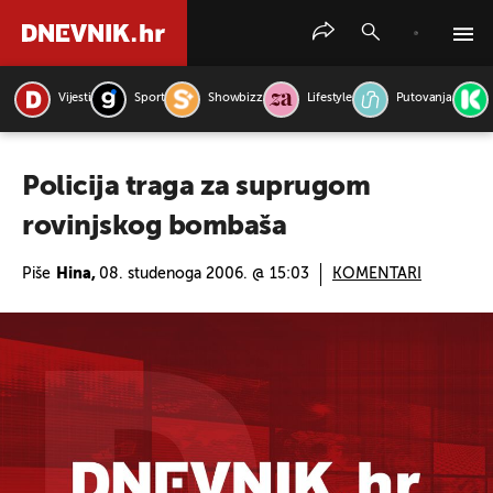
Vijesti
Sport
Showbizz
Lifestyle
Putovanja
PRETRAŽITE VIJESTI
Policija traga za suprugom
rovinjskog bombaša
Piše
Hina,
08. studenoga 2006. @ 15:03
KOMENTARI