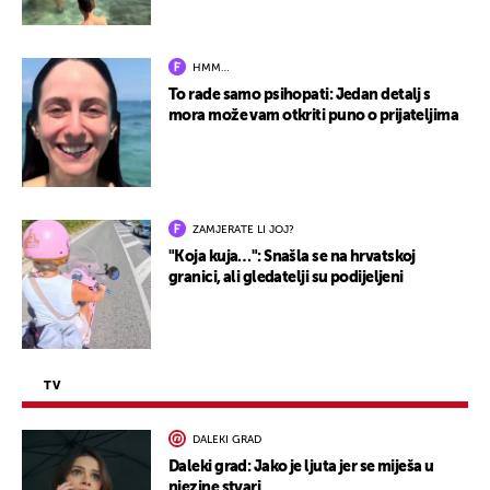
HMM…
To rade samo psihopati: Jedan detalj s
mora može vam otkriti puno o prijateljima
ZAMJERATE LI JOJ?
"Koja kuja…": Snašla se na hrvatskoj
granici, ali gledatelji su podijeljeni
TV
DALEKI GRAD
Daleki grad: Jako je ljuta jer se miješa u
njezine stvari