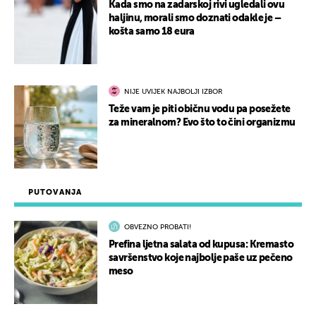
Kada smo na zadarskoj rivi ugledali ovu
haljinu, morali smo doznati odakle je –
košta samo 18 eura
NIJE UVIJEK NAJBOLJI IZBOR
Teže vam je piti običnu vodu pa posežete
za mineralnom? Evo što to čini organizmu
PUTOVANJA
OBVEZNO PROBATI!
Prefina ljetna salata od kupusa: Kremasto
savršenstvo koje najbolje paše uz pečeno
meso