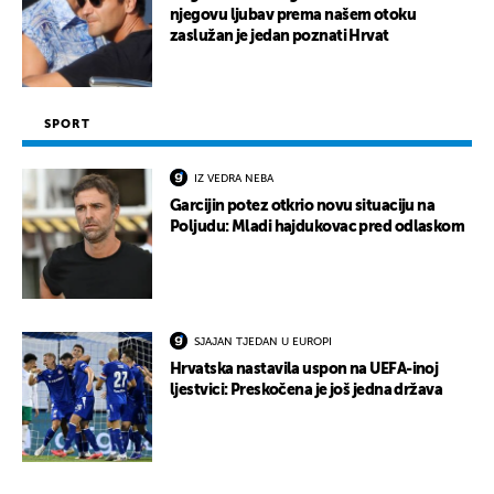
njegovu ljubav prema našem otoku
zaslužan je jedan poznati Hrvat
SPORT
IZ VEDRA NEBA
Garcijin potez otkrio novu situaciju na
Poljudu: Mladi hajdukovac pred odlaskom
SJAJAN TJEDAN U EUROPI
Hrvatska nastavila uspon na UEFA-inoj
ljestvici: Preskočena je još jedna država