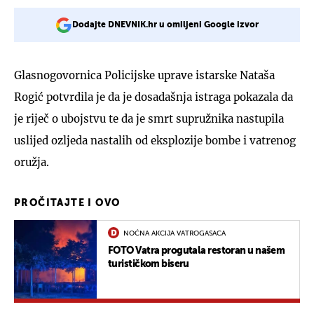
Dodajte DNEVNIK.hr u omiljeni Google izvor
Glasnogovornica Policijske uprave istarske Nataša
Rogić potvrdila je da je dosadašnja istraga pokazala da
je riječ o ubojstvu te da je smrt supružnika nastupila
uslijed ozljeda nastalih od eksplozije bombe i vatrenog
oružja.
PROČITAJTE I OVO
NOĆNA AKCIJA VATROGASACA
FOTO Vatra progutala restoran u našem
turističkom biseru