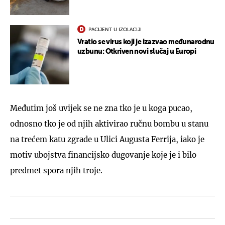
PACIJENT U IZOLACIJI
Vratio se virus koji je izazvao međunarodnu
uzbunu: Otkriven novi slučaj u Europi
Međutim još uvijek se ne zna tko je u koga pucao,
odnosno tko je od njih aktivirao ručnu bombu u stanu
na trećem katu zgrade u Ulici Augusta Ferrija, iako je
motiv ubojstva financijsko dugovanje koje je i bilo
predmet spora njih troje.