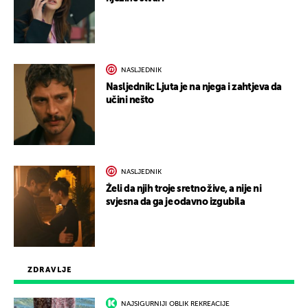
NASLJEDNIK
Nasljednik: Ljuta je na njega i zahtjeva da
učini nešto
NASLJEDNIK
Želi da njih troje sretno žive, a nije ni
svjesna da ga je odavno izgubila
ZDRAVLJE
NAJSIGURNIJI OBLIK REKREACIJE