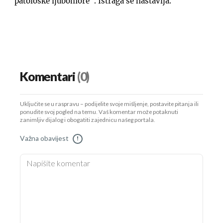
"patološke ljubomore". Istraga se nastavlja.
Komentari
(0)
Uključite se u raspravu – podijelite svoje mišljenje, postavite pitanja ili
ponudite svoj pogled na temu. Vaš komentar može potaknuti
zanimljiv dijalog i obogatiti zajednicu našeg portala.
Važna obavijest
!