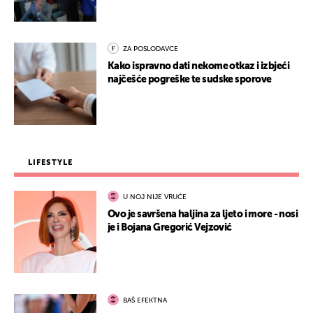
ZA POSLODAVCE
Kako ispravno dati nekome otkaz i izbjeći
najčešće pogreške te sudske sporove
LIFESTYLE
U NOJ NIJE VRUĆE
Ovo je savršena haljina za ljeto i more - nosi
je i Bojana Gregorić Vejzović
BAŠ EFEKTNA