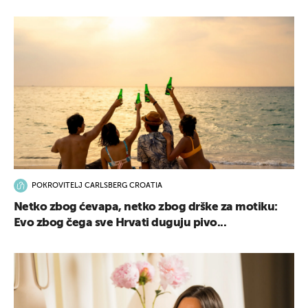
POKROVITELJ CARLSBERG CROATIA
Netko zbog ćevapa, netko zbog drške za motiku:
Evo zbog čega sve Hrvati duguju pivo...