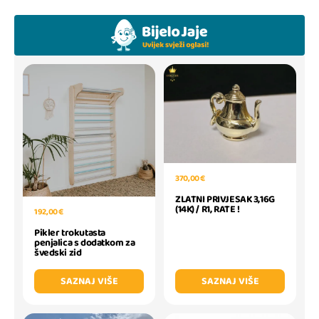
370,00 €
ZLATNI PRIVJESAK 3,16G
(14K) / R1, RATE !
192,00 €
Pikler trokutasta
penjalica s dodatkom za
švedski zid
SAZNAJ VIŠE
SAZNAJ VIŠE