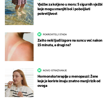
Vježbe za koljeno u moru: 5 sigurnih vježbi
koje mogu smanjiti bol i poboljšati
pokretljivost
POKROVITELJ STADA
Zašto neki ljudi izgore na suncu već nakon
15 minuta, a drugi ne?
NOVO ISTRAŽIVANJE
Hormonska terapija u menopauzi: Žene
koje je koriste imaju znatno manji rizik od
ovoga