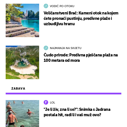
VODIČ PO OTOKU
Veličanstveni Brač: Kameni otok na kojem
ćete pronaći pustinju, predivne plaže i
uzbudljivu hranu
NAJMANJA NA SVIJETU
Čudo prirode: Predivna pješčana plaža na
100 metara od mora
ZABAVA
LOL
"Je li živ, zna li se?": Snimka s Jadrana
postala hit, radi li i vaš muž ovo?