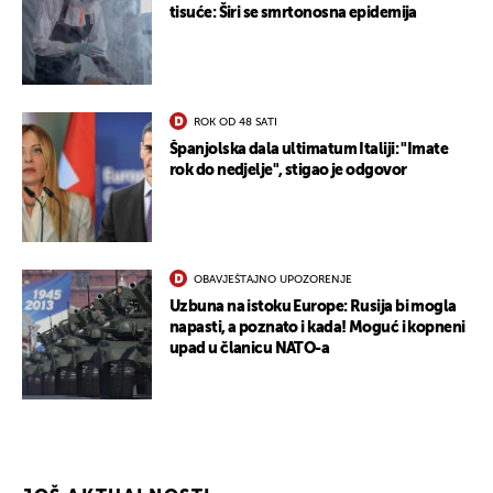
tisuće: Širi se smrtonosna epidemija
ROK OD 48 SATI
Španjolska dala ultimatum Italiji: "Imate
rok do nedjelje", stigao je odgovor
OBAVJEŠTAJNO UPOZORENJE
Uzbuna na istoku Europe: Rusija bi mogla
napasti, a poznato i kada! Moguć i kopneni
upad u članicu NATO-a