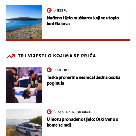
U JEZERU
Nađeno tijelo muškarca koji se utopio
kod Đakova
TRI VIJESTI O KOJIMA SE PRIČA
U ZAGORJU
Teška prometna nesreća! Jedna osoba
poginula
ČEKA SE NALAZ OBDUKCIJE
U moru pronađeno tijelo: Otkriveno o
kome se radi