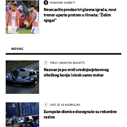
PONOVNI SUSRET?
Newcastle prodao tri glavna igrača, novi
trener uperio prstom u Hrvata: "Želim
njega!"
NOVAC
TREĆI UNIKATNI BUGATTI
Nazvan je po vrsti srednjovjekovnog
viteškog konja i visok samo metar
OVO JE 10 NAJBOLJIH
Europske dionice dosegnule su rekordne
razine