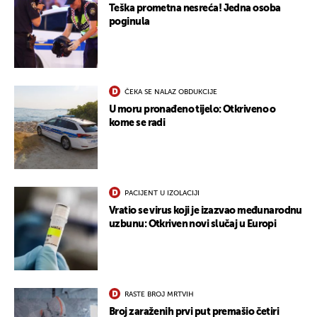
Teška prometna nesreća! Jedna osoba
poginula
ČEKA SE NALAZ OBDUKCIJE
U moru pronađeno tijelo: Otkriveno o
kome se radi
PACIJENT U IZOLACIJI
Vratio se virus koji je izazvao međunarodnu
uzbunu: Otkriven novi slučaj u Europi
RASTE BROJ MRTVIH
Broj zaraženih prvi put premašio četiri