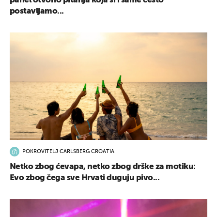
panel otvorio pitanja koja si i same često
postavljamo...
POKROVITELJ CARLSBERG CROATIA
Netko zbog ćevapa, netko zbog drške za motiku:
Evo zbog čega sve Hrvati duguju pivo...