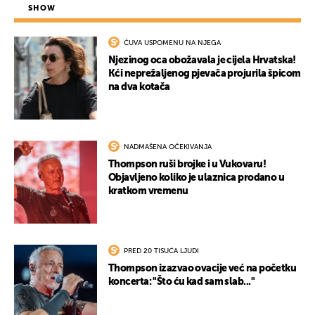
SHOW
ČUVA USPOMENU NA NJEGA
Njezinog oca obožavala je cijela Hrvatska!
Kći neprežaljenog pjevača projurila špicom
na dva kotača
UKLJUČITE NOTIFIKACIJE
NADMAŠENA OČEKIVANJA
Thompson ruši brojke i u Vukovaru!
Objavljeno koliko je ulaznica prodano u
kratkom vremenu
PRED 20 TISUĆA LJUDI
Thompson izazvao ovacije već na početku
koncerta: "Što ću kad sam slab..."