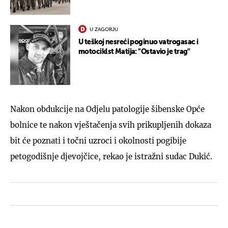
U ZAGORJU
U teškoj nesreći poginuo vatrogasac i
motociklst Matija: "Ostavio je trag"
Nakon obdukcije na Odjelu patologije šibenske Opće
bolnice te nakon vještačenja svih prikupljenih dokaza
bit će poznati i točni uzroci i okolnosti pogibije
petogodišnje djevojčice, rekao je istražni sudac Dukić.