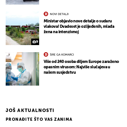
NOVI DETALJI
Ministar objavio nove detalje o sudaru
vlakova! Dvadeset je ozlijeđenih, mlađa
žena na intenzivnoj
9
ŠIRE GA KOMARCI
Više od 240 osoba diljem Europe zaraženo
opasnim virusom: Najviše slučajeva u
našem susjedstvu
JOŠ AKTUALNOSTI
PRONAĐITE ŠTO VAS ZANIMA