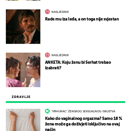
NASLJEDNIK
Rade mu iza leđa, a on toga nije svjestan
NASLJEDNIK
ANKETA: Koju ženu bi Serhat trebao
izabrati?
ZDRAVLJE
"VRHUNAC" ŽENSKOG SEKSUALNOG ISKUSTVA
Kako do vaginalnog orgazma? Samo 18 %
žena može ga doživjeti isključivo na ovaj
način