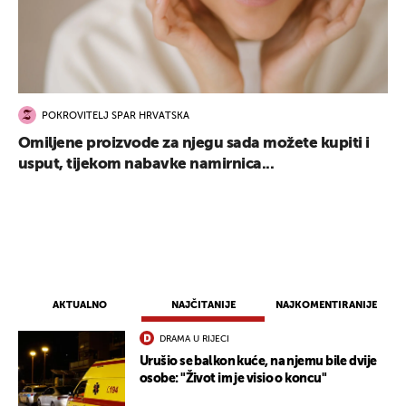
POKROVITELJ SPAR HRVATSKA
Omiljene proizvode za njegu sada možete kupiti i
usput, tijekom nabavke namirnica...
AKTUALNO
NAJČITANIJE
NAJKOMENTIRANIJE
DRAMA U RIJECI
Urušio se balkon kuće, na njemu bile dvije
osobe: "Život im je visio o koncu"