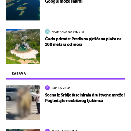
Google može sakriti
NAJMANJA NA SVIJETU
Čudo prirode: Predivna pješčana plaža na
100 metara od mora
ZABAVA
IMPRESIVNO!
Scena iz Srbije fascinirala društvene mreže!
Pogledajte neobičnog ljubimca