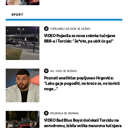
SPORT
CIPELARILI GA DOK JE LEŽAO
VIDEO Pojavila se nova snimka tučnjave
BBB-a i Torcide: "Je*ote, pa ubit će ga!"
AU, OVO JE RUŽNO
Poznati analitičar popljuvao Hrgovića:
"Lako ga je pogoditi, ne kreće se, ne koristi
noge..."
POJAVILA SE SNIMKA
VIDEO Bad Blue Boysi dočekali Torcidu na
aerodromu, izbila velika masovna tučnjava