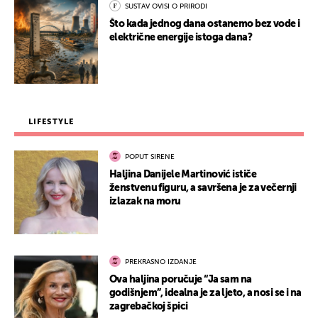
SUSTAV OVISI O PRIRODI
Što kada jednog dana ostanemo bez vode i
električne energije istoga dana?
LIFESTYLE
POPUT SIRENE
Haljina Danijele Martinović ističe
ženstvenu figuru, a savršena je za večernji
izlazak na moru
PREKRASNO IZDANJE
Ova haljina poručuje “Ja sam na
godišnjem”, idealna je za ljeto, a nosi se i na
zagrebačkoj špici