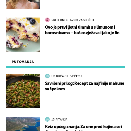
PREJEDNOSTAVNO ZA SLOŽITI
Ovo je pravi ljetni tiramisu s limunom i
borovnicama – baš osvježava i jako je fin
PUTOVANJA
UZ RUČAK ILI VEČERU
Savršeni prilog: Recept za najfinije mahune
sa špekom
15 PITANJA
Kviz općeg znanja: Za one pred kojima se i