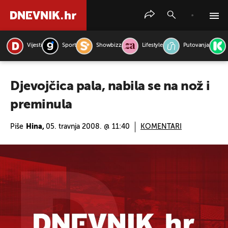
Vijesti
Sport
Showbizz
Lifestyle
Putovanja
PRETRAŽITE VIJESTI
Djevojčica pala, nabila se na nož i
preminula
Piše
Hina,
05. travnja 2008. @ 11:40
KOMENTARI