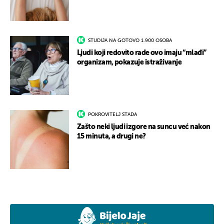
STUDIJA NA GOTOVO 1.900 OSOBA
Ljudi koji redovito rade ovo imaju “mlađi”
organizam, pokazuje istraživanje
POKROVITELJ STADA
Zašto neki ljudi izgore na suncu već nakon
15 minuta, a drugi ne?