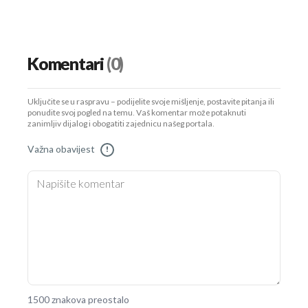
Komentari
(0)
Uključite se u raspravu – podijelite svoje mišljenje, postavite pitanja ili
ponudite svoj pogled na temu. Vaš komentar može potaknuti
zanimljiv dijalog i obogatiti zajednicu našeg portala.
Važna obavijest
!
1500 znakova preostalo