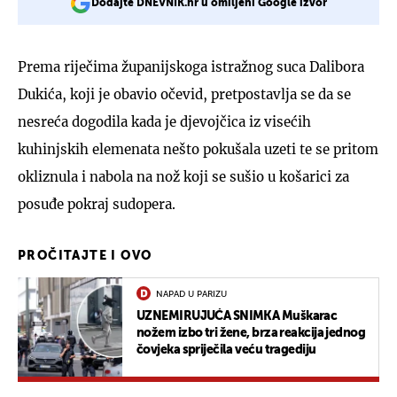
Dodajte DNEVNIK.hr u omiljeni Google izvor
Prema riječima županijskoga istražnog suca Dalibora
Dukića, koji je obavio očevid, pretpostavlja se da se
nesreća dogodila kada je djevojčica iz visećih
kuhinjskih elemenata nešto pokušala uzeti te se pritom
okliznula i nabola na nož koji se sušio u košarici za
posuđe pokraj sudopera.
PROČITAJTE I OVO
NAPAD U PARIZU
UZNEMIRUJUĆA SNIMKA Muškarac
nožem izbo tri žene, brza reakcija jednog
čovjeka spriječila veću tragediju