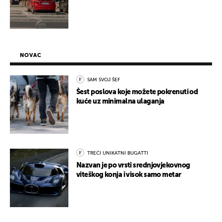
NOVAC
SAM SVOJ ŠEF
Šest poslova koje možete pokrenuti od
kuće uz minimalna ulaganja
TREĆI UNIKATNI BUGATTI
Nazvan je po vrsti srednjovjekovnog
viteškog konja i visok samo metar