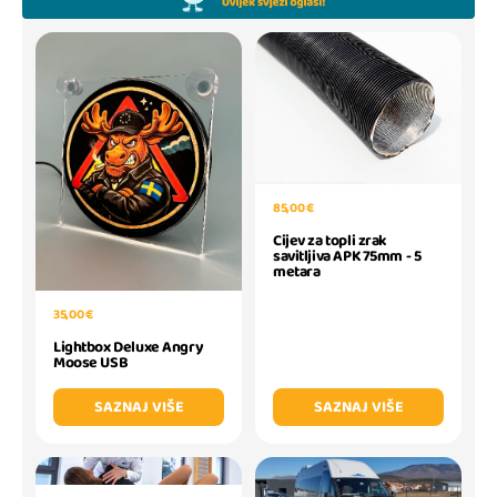
85,00 €
Cijev za topli zrak
savitljiva APK 75mm - 5
metara
35,00 €
Lightbox Deluxe Angry
Moose USB
SAZNAJ VIŠE
SAZNAJ VIŠE