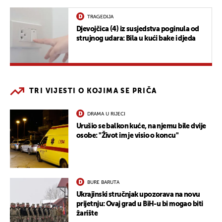
TRAGEDIJA
Djevojčica (4) iz susjedstva poginula od
strujnog udara: Bila u kući bake i djeda
TRI VIJESTI O KOJIMA SE PRIČA
DRAMA U RIJECI
Urušio se balkon kuće, na njemu bile dvije
osobe: "Život im je visio o koncu"
BURE BARUTA
Ukrajinski stručnjak upozorava na novu
prijetnju: Ovaj grad u BiH-u bi mogao biti
žarište