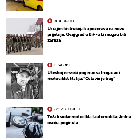
BURE BARUTA
Ukrajinski stručnjak upozorava na novu
prijetnju: Ovaj grad u BiH-u bi mogao biti
žarište
U ZAGORJU
U teškoj nesreći poginuo vatrogasac i
motociklst Matija: "Ostavio je trag"
OČEVID U TIJEKU
Težak sudar motocikla i automobila: Jedna
osoba poginula