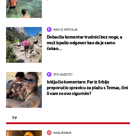
KAO IZ PIŠTOLJA
Dobacila komentar trudnici bez noge, a
muž ispalio odgovor kao da je samo
čekao…
ŠTO KAŽETE?
Isključio komentare: Par iz Srbije
preporučio spravicu za plažu s Temua, čini
li vam se ovo sigurnim?
TV
NASLJEDNIK