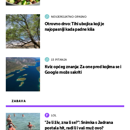
NEVJEROJATNO OPASNO
Otrovno drvo: Tihi ubojica koji je
najopasniji kada padne kiša
15 PITANJA
Kviz općeg znanja: Za one pred kojima se i
Google može sakriti
ZABAVA
LOL
"Je li živ, zna li se?": Snimka s Jadrana
postala hit, radi li i vaš muž ovo?