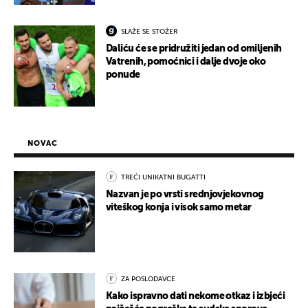
SLAŽE SE STOŽER
Daliću će se pridružiti jedan od omiljenih
Vatrenih, pomoćnici i dalje dvoje oko
ponude
NOVAC
TREĆI UNIKATNI BUGATTI
Nazvan je po vrsti srednjovjekovnog
viteškog konja i visok samo metar
ZA POSLODAVCE
Kako ispravno dati nekome otkaz i izbjeći