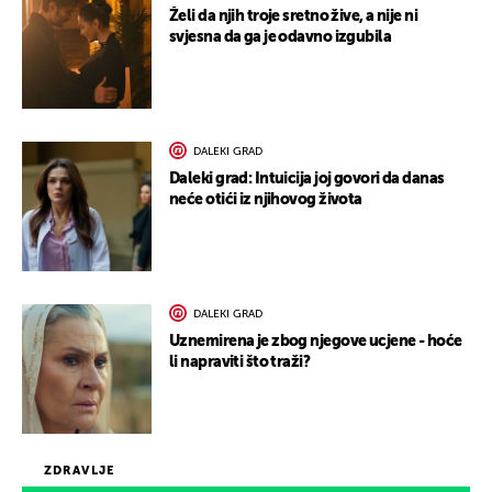
Želi da njih troje sretno žive, a nije ni
svjesna da ga je odavno izgubila
DALEKI GRAD
Daleki grad: Intuicija joj govori da danas
neće otići iz njihovog života
DALEKI GRAD
Uznemirena je zbog njegove ucjene - hoće
li napraviti što traži?
ZDRAVLJE