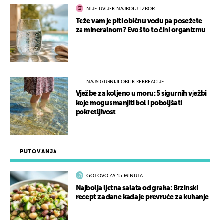
NIJE UVIJEK NAJBOLJI IZBOR
Teže vam je piti običnu vodu pa posežete
za mineralnom? Evo što to čini organizmu
NAJSIGURNIJI OBLIK REKREACIJE
Vježbe za koljeno u moru: 5 sigurnih vježbi
koje mogu smanjiti bol i poboljšati
pokretljivost
PUTOVANJA
GOTOVO ZA 15 MINUTA
Najbolja ljetna salata od graha: Brzinski
recept za dane kada je prevruće za kuhanje