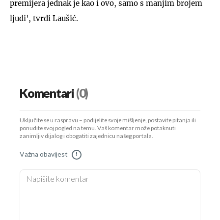
premijera jednak je kao i ovo, samo s manjim brojem
ljudi', tvrdi Laušić.
Komentari
(0)
Uključite se u raspravu – podijelite svoje mišljenje, postavite pitanja ili
ponudite svoj pogled na temu. Vaš komentar može potaknuti
zanimljiv dijalog i obogatiti zajednicu našeg portala.
Važna obavijest
!