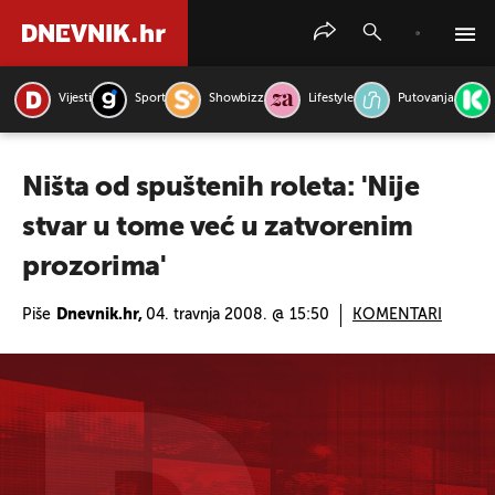
Vijesti
Sport
Showbizz
Lifestyle
Putovanja
PRETRAŽITE VIJESTI
Ništa od spuštenih roleta: 'Nije
stvar u tome već u zatvorenim
prozorima'
Piše
Dnevnik.hr,
04. travnja 2008. @ 15:50
KOMENTARI