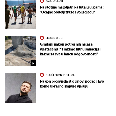
KAOS U CEUTI
Na stotine maloljetnika lutaju ulicama:
"Očajne obitelji traže svoju djecu"
EKOCID U LICI
Građani nakon potresnih nalaza
vještačenja: "Tražimo hitnu sanaciju i
kazne za sve u lancu odgovornosti"
NEOČEKIVAN POREDAK
Nakon prosvjeda stigli novi podaci: Evo
kome Ukrajinci najviše vjeruju