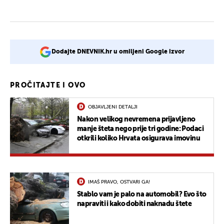
Dodajte DNEVNIK.hr u omiljeni Google izvor
PROČITAJTE I OVO
OBJAVLJENI DETALJI
Nakon velikog nevremena prijavljeno
manje šteta nego prije tri godine: Podaci
otkrili koliko Hrvata osigurava imovinu
IMAŠ PRAVO, OSTVARI GA!
Stablo vam je palo na automobil? Evo što
napraviti i kako dobiti naknadu štete