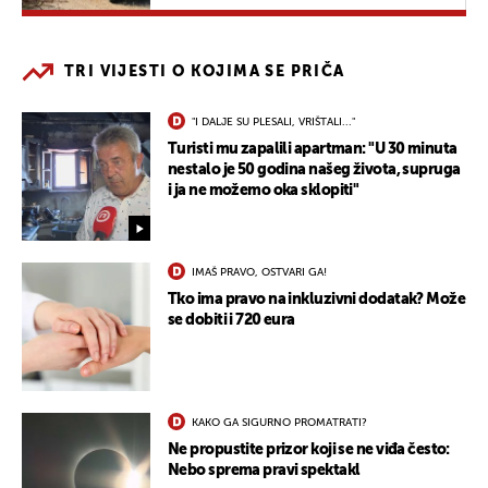
TRI VIJESTI O KOJIMA SE PRIČA
"I DALJE SU PLESALI, VRIŠTALI..."
Turisti mu zapalili apartman: "U 30 minuta
nestalo je 50 godina našeg života, supruga
i ja ne možemo oka sklopiti"
IMAŠ PRAVO, OSTVARI GA!
Tko ima pravo na inkluzivni dodatak? Može
se dobiti i 720 eura
KAKO GA SIGURNO PROMATRATI?
Ne propustite prizor koji se ne viđa često:
Nebo sprema pravi spektakl