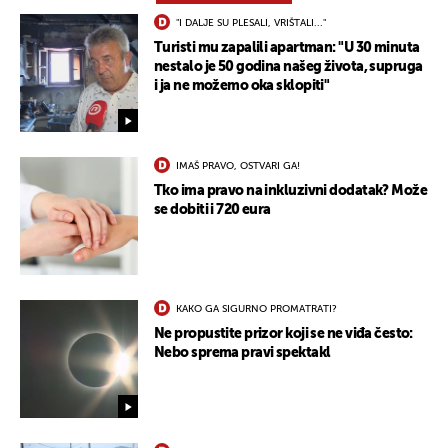
"I DALJE SU PLESALI, VRIŠTALI..."
Turisti mu zapalili apartman: "U 30 minuta
nestalo je 50 godina našeg života, supruga
i ja ne možemo oka sklopiti"
IMAŠ PRAVO, OSTVARI GA!
Tko ima pravo na inkluzivni dodatak? Može
se dobiti i 720 eura
KAKO GA SIGURNO PROMATRATI?
Ne propustite prizor koji se ne viđa često:
Nebo sprema pravi spektakl