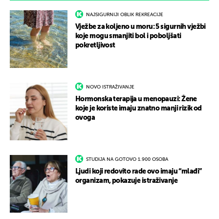
NAJSIGURNIJI OBLIK REKREACIJE
Vježbe za koljeno u moru: 5 sigurnih vježbi
koje mogu smanjiti bol i poboljšati
pokretljivost
NOVO ISTRAŽIVANJE
Hormonska terapija u menopauzi: Žene
koje je koriste imaju znatno manji rizik od
ovoga
STUDIJA NA GOTOVO 1.900 OSOBA
Ljudi koji redovito rade ovo imaju “mlađi”
organizam, pokazuje istraživanje