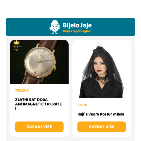
700,00 €
ZLATNI SAT DOXA
ANTIMAGNETIC / R1, RATE
8,90 €
!
Rajf s veom Kostur mlada
SAZNAJ VIŠE
SAZNAJ VIŠE