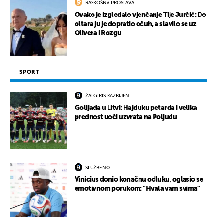
RASKOŠNA PROSLAVA
Ovako je izgledalo vjenčanje Tije Jurčić: Do
oltara ju je dopratio očuh, a slavilo se uz
Olivera i Rozgu
SPORT
ŽALGIRIS RAZBIJEN
Golijada u Litvi: Hajduku petarda i velika
prednost uoči uzvrata na Poljudu
SLUŽBENO
Vinicius donio konačnu odluku, oglasio se
emotivnom porukom: "Hvala vam svima"