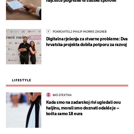
najčešće pogreške te sudske sporove
POKROVITELJ PHILIP MORRIS ZAGREB
Digitalna rješenja za stvarne probleme: Dva
hrvatska projekta dobila potporu za razvoj
LIFESTYLE
BAŠ EFEKTNA
Kada smo na zadarskoj rivi ugledali ovu
haljinu, morali smo doznati odakle je –
košta samo 18 eura