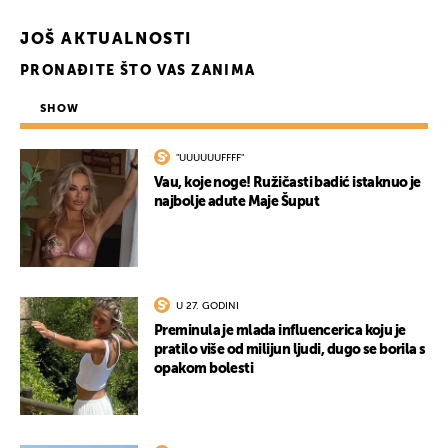
JOŠ AKTUALNOSTI
PRONAĐITE ŠTO VAS ZANIMA
SHOW
"UUUUUUFFFF"
Vau, koje noge! Ružičasti badić istaknuo je
najbolje adute Maje Šuput
U 27. GODINI
Preminula je mlada influencerica koju je
pratilo više od milijun ljudi, dugo se borila s
opakom bolesti