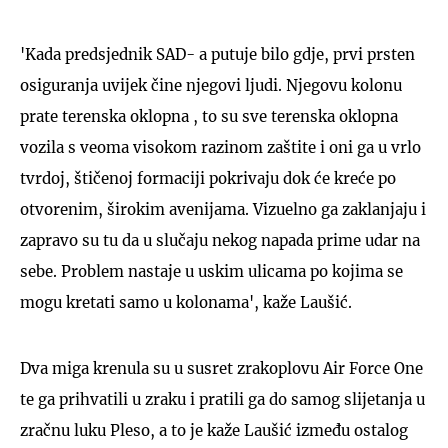
'Kada predsjednik SAD- a putuje bilo gdje, prvi prsten
osiguranja uvijek čine njegovi ljudi. Njegovu kolonu
prate terenska oklopna , to su sve terenska oklopna
vozila s veoma visokom razinom zaštite i oni ga u vrlo
tvrdoj, štičenoj formaciji pokrivaju dok će kreće po
otvorenim, širokim avenijama. Vizuelno ga zaklanjaju i
zapravo su tu da u slučaju nekog napada prime udar na
sebe. Problem nastaje u uskim ulicama po kojima se
mogu kretati samo u kolonama', kaže Laušić.
Dva miga krenula su u susret zrakoplovu Air Force One
te ga prihvatili u zraku i pratili ga do samog slijetanja u
zračnu luku Pleso, a to je kaže Laušić između ostalog