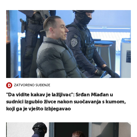
ZATVORENO SUĐENJE
"Da vidite kakav je lažljivac": Srđan Mlađan u
sudnici izgubio živce nakon suočavanja s kumom,
koji ga je vješto izbjegavao