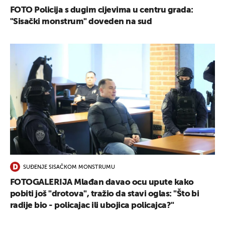
FOTO Policija s dugim cijevima u centru grada:
"Sisački monstrum" doveden na sud
SUĐENJE SISAČKOM MONSTRUMU
FOTOGALERIJA Mlađan davao ocu upute kako
pobiti još "drotova", tražio da stavi oglas: "Što bi
radije bio - policajac ili ubojica policajca?"