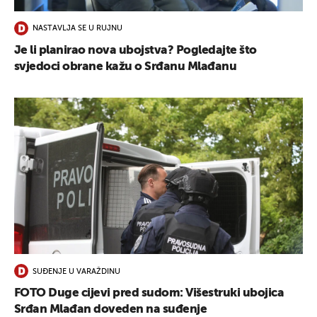
NASTAVLJA SE U RUJNU
Je li planirao nova ubojstva? Pogledajte što
svjedoci obrane kažu o Srđanu Mlađanu
SUĐENJE U VARAŽDINU
FOTO Duge cijevi pred sudom: Višestruki ubojica
Srđan Mlađan doveden na suđenje