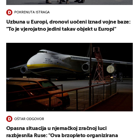
POKRENUTA ISTRAGA
Uzbuna u Europi, dronovi uočeni iznad vojne baze:
"To je vjerojatno jedini takav objekt u Europi"
OŠTAR ODGOVOR
Opasna situacija u njemačkoj zračnoj luci
razbjesnila Ruse: "Ova brzopleto organizirana