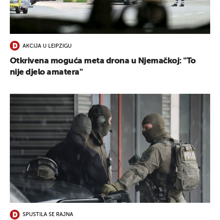
UKLJUČITE NOTIFIKACIJE
AKCIJA U LEIPZIGU
Otkrivena moguća meta drona u Njemačkoj: "To
nije djelo amatera"
SPUSTILA SE RAJNA