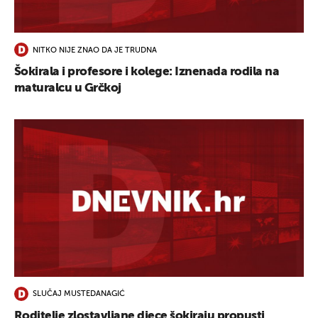
NITKO NIJE ZNAO DA JE TRUDNA
Šokirala i profesore i kolege: Iznenada rodila na
maturalcu u Grčkoj
SLUČAJ MUSTEDANAGIĆ
Roditelje zlostavljane djece šokiraju propusti