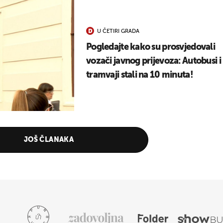
U ČETIRI GRADA
Pogledajte kako su prosvjedovali
vozači javnog prijevoza: Autobusi i
tramvaji stali na 10 minuta!
JOŠ ČLANAKA