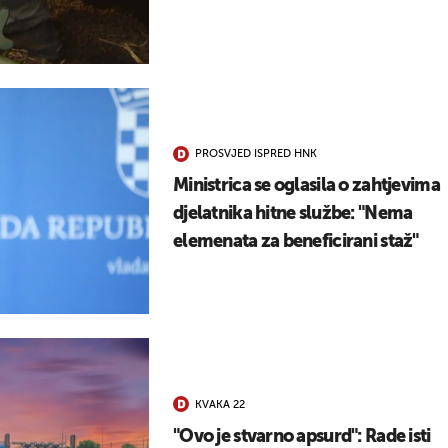
PROSVJED ISPRED HNK
Ministrica se oglasila o zahtjevima
djelatnika hitne službe: "Nema
elemenata za beneficirani staž"
KVAKA 22
"Ovo je stvarno apsurd": Rade isti