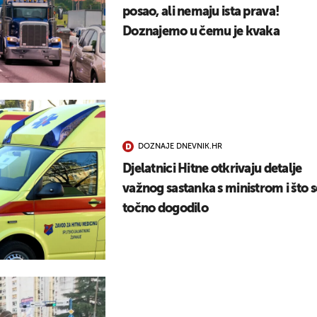
posao, ali nemaju ista prava!
Doznajemo u čemu je kvaka
DOZNAJE DNEVNIK.HR
Djelatnici Hitne otkrivaju detalje
važnog sastanka s ministrom i što s
točno dogodilo