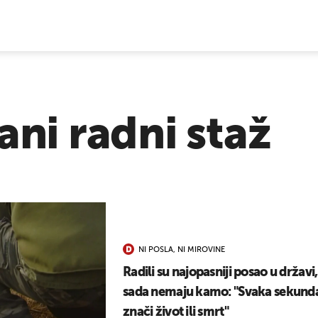
E VIJESTI
ani radni staž
NI POSLA, NI MIROVINE
Radili su najopasniji posao u državi,
sada nemaju kamo: "Svaka sekund
znači život ili smrt"