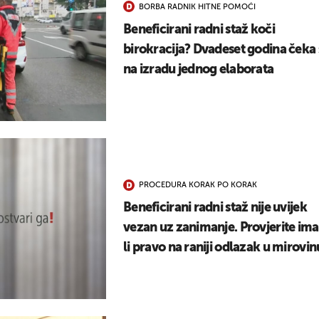
BORBA RADNIK HITNE POMOĆI
UKLJUČITE NOTIFIKACIJE
Beneficirani radni staž koči
birokracija? Dvadeset godina čeka 
na izradu jednog elaborata
PROCEDURA KORAK PO KORAK
Beneficirani radni staž nije uvijek
vezan uz zanimanje. Provjerite ima
li pravo na raniji odlazak u mirovin