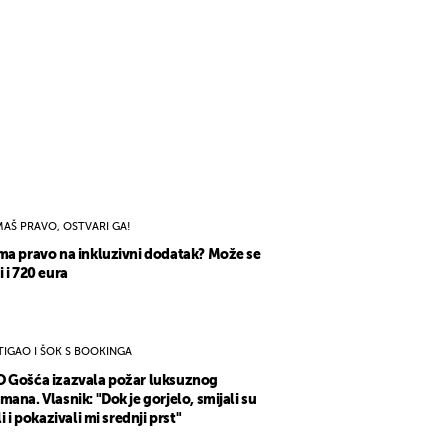
MAŠ PRAVO, OSTVARI GA!
ma pravo na inkluzivni dodatak? Može se
i i 720 eura
TIGAO I ŠOK S BOOKINGA
 Gošća izazvala požar luksuznog
mana. Vlasnik: "Dok je gorjelo, smijali su
li i pokazivali mi srednji prst"