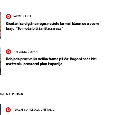
FARME PILIĆA
Građani se digli na noge, ne žele farme i klaonice u svom
kraju: "To može biti žarište zaraza"
POTVRDIO ŽUPAN
Pobjeda protivnika velika farme pilića: Pogoni neće biti
uvršteni u prostorni plan županije
IMA SE PRIČA
"I DALJE SU PLESALI, VRIŠTALI..."