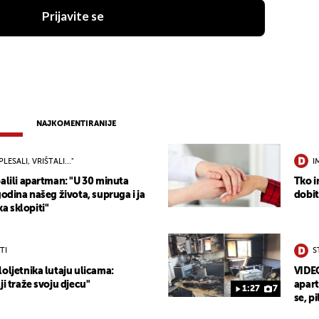
Prijavite se
NAJKOMENTIRANIJE
PLESALI, VRIŠTALI..."
I
alili apartman: "U 30 minuta
Tko i
godina našeg života, supruga i ja
dobit
 sklopiti"
TI
S
oljetnika lutaju ulicama:
VIDEO
ji traže svoju djecu"
apart
1:27
7
se, pi