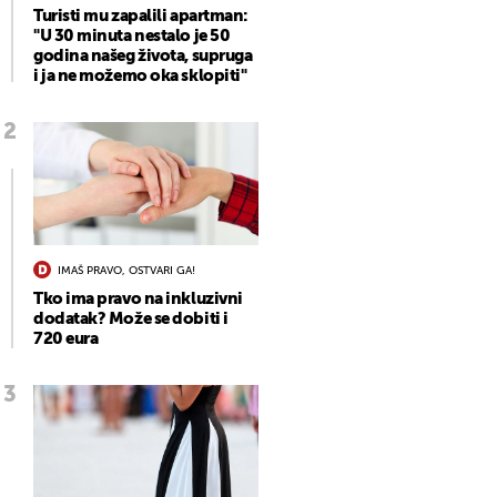
Turisti mu zapalili apartman:
"U 30 minuta nestalo je 50
godina našeg života, supruga
i ja ne možemo oka sklopiti"
IMAŠ PRAVO, OSTVARI GA!
Tko ima pravo na inkluzivni
dodatak? Može se dobiti i
720 eura