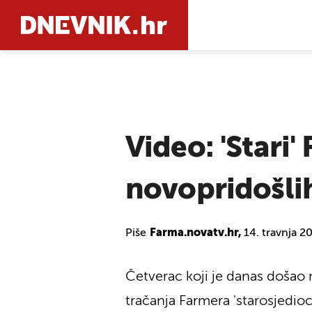
PRETRAŽIT
Video: 'Stari'
novopridošli
Piše
Farma.novatv.hr,
14. travnja 2
Četverac koji je danas došao 
tračanja Farmera 'starosjedioc