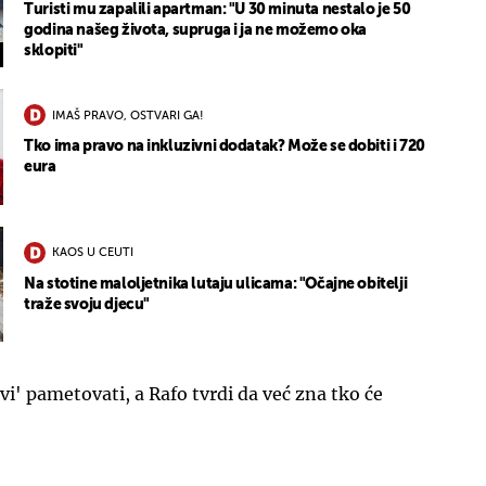
Turisti mu zapalili apartman: "U 30 minuta nestalo je 50
godina našeg života, supruga i ja ne možemo oka
sklopiti"
IMAŠ PRAVO, OSTVARI GA!
Tko ima pravo na inkluzivni dodatak? Može se dobiti i 720
eura
KAOS U CEUTI
Na stotine maloljetnika lutaju ulicama: "Očajne obitelji
traže svoju djecu"
ovi' pametovati, a Rafo tvrdi da već zna tko će