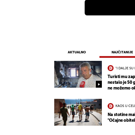
AKTUALNO
NAJČITANIJE
"I DALJE SU 
Turisti mu zap
nestalo je 50 
ne možemo oka
KAOS U CEU
Na stotine mal
"Očajne obitel