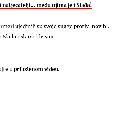
 natjecatelji... među njima je i Slađa!
rmeri ujedinili su svoje snage protiv 'novih'.
o Slađa uskoro ide van.
UKLJUČITE NOTIFIKACIJE
ajte u
priloženom videu
.