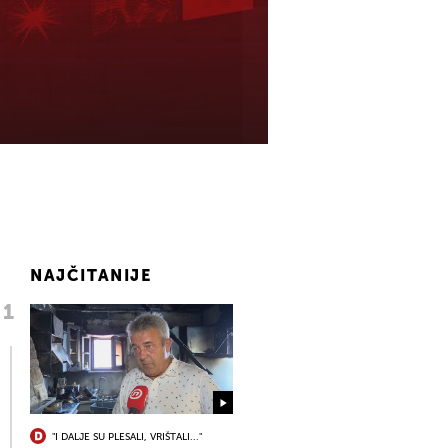
NAJČITANIJE
"I DALJE SU PLESALI, VRIŠTALI..."