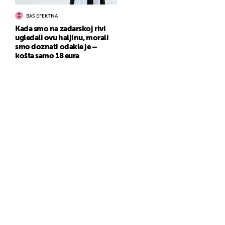
BAŠ EFEKTNA
Kada smo na zadarskoj rivi
ugledali ovu haljinu, morali
smo doznati odakle je –
košta samo 18 eura