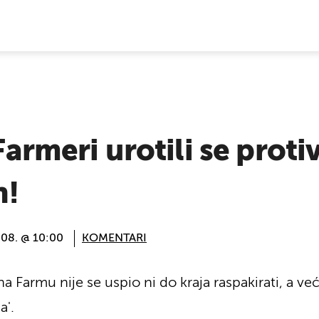
E VIJESTI
 Farmeri urotili se proti
h!
008. @ 10:00
KOMENTARI
na Farmu nije se uspio ni do kraja raspakirati, a 
a'.