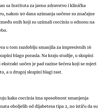
an sa Instituta za javno zdravstvo i klinička
reu, nakon 90 dana uzimanja uočene su značajne
 između onih koji su uzimali cocciniu u odnosu na
ebo.
UKLJUČITE NOTIFIKACIJE
era u tom razdoblju smanjila za impresivnih 16
kupini blago porasla. Na kraju studije, u skupini
i ekstrakt uočen je pad razine šećera koji se mjeri
, a u drugoj skupini blagi rast.
učuju kako coccinia ima sposobnost smanjenja
nata oboljelih od dijabetesa tipa 2, no ističu da su