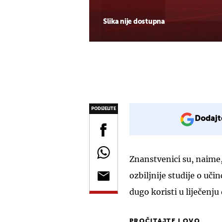
Slika nije dostupna
PODIJELITE
Dodajt
Znanstvenici su, naime,
ozbiljnije studije o uči
dugo koristi u liječenju
PROČITAJTE I OVO