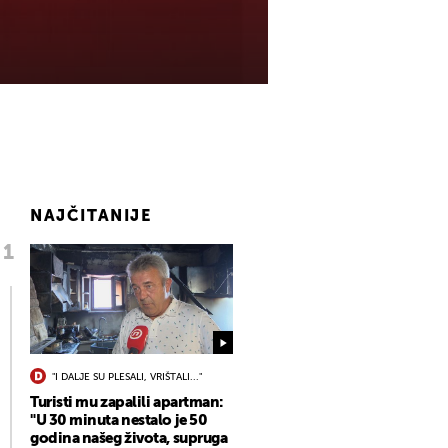
NAJČITANIJE
"I DALJE SU PLESALI, VRIŠTALI..."
Turisti mu zapalili apartman:
"U 30 minuta nestalo je 50
godina našeg života, supruga