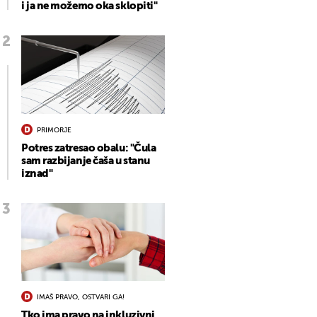
i ja ne možemo oka sklopiti"
PRIMORJE
Potres zatresao obalu: "Čula
sam razbijanje čaša u stanu
iznad"
IMAŠ PRAVO, OSTVARI GA!
Tko ima pravo na inkluzivni