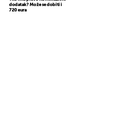
dodatak? Može se dobiti i
720 eura