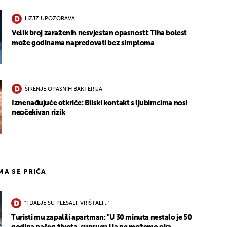
HZJZ UPOZORAVA
Velik broj zaraženih nesvjestan opasnosti: Tiha bolest
može godinama napredovati bez simptoma
ŠIRENJE OPASNIH BAKTERIJA
Iznenađujuće otkriće: Bliski kontakt s ljubimcima nosi
neočekivan rizik
IMA SE PRIČA
"I DALJE SU PLESALI, VRIŠTALI..."
Turisti mu zapalili apartman: "U 30 minuta nestalo je 50