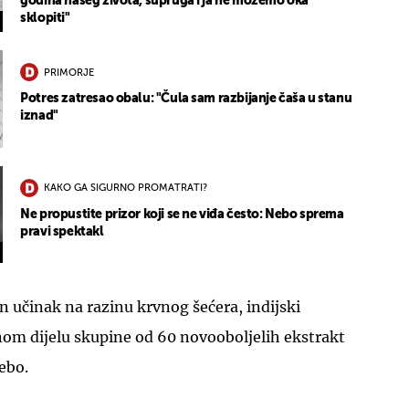
godina našeg života, supruga i ja ne možemo oka
sklopiti"
PRIMORJE
Potres zatresao obalu: "Čula sam razbijanje čaša u stanu
iznad"
KAKO GA SIGURNO PROMATRATI?
Ne propustite prizor koji se ne viđa često: Nebo sprema
pravi spektakl
in učinak na razinu krvnog šećera, indijski
dnom dijelu skupine od 60 novooboljelih ekstrakt
ebo.