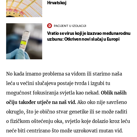
Hrvatskoj
PACIJENT U IZOLACIJI
Vratio se virus koji je izazvao međunarodnu
uzbunu: Otkriven novi slučaj u Europi
No kada imamo problema sa vidom ili starimo naša
leća u većini slučajeva postaje tvrda i izgubi tu
mogućnost fokusiranja svjetla kao nekad.
Oblik naših
očiju također utječe na naš vid.
Ako oko nije savršeno
okruglo, što je obično stvar genetike ili se može raditi
o fizičkom oštećenju oka, svjetlo koje dolazio kroz leću
neće biti centrirano što može uzrokovati mutan vid.