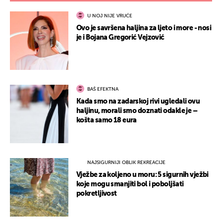
U NOJ NIJE VRUĆE
Ovo je savršena haljina za ljeto i more - nosi
je i Bojana Gregorić Vejzović
BAŠ EFEKTNA
Kada smo na zadarskoj rivi ugledali ovu
haljinu, morali smo doznati odakle je –
košta samo 18 eura
NAJSIGURNIJI OBLIK REKREACIJE
Vježbe za koljeno u moru: 5 sigurnih vježbi
koje mogu smanjiti bol i poboljšati
pokretljivost