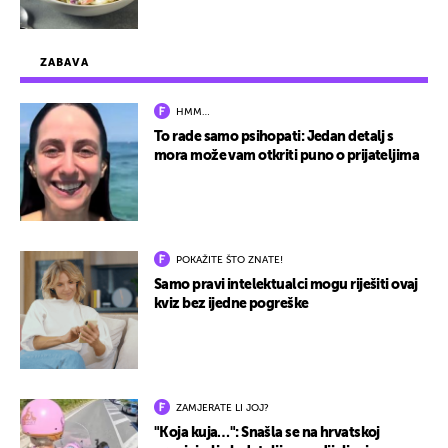
ZABAVA
HMM…
To rade samo psihopati: Jedan detalj s
mora može vam otkriti puno o prijateljima
POKAŽITE ŠTO ZNATE!
Samo pravi intelektualci mogu riješiti ovaj
kviz bez ijedne pogreške
ZAMJERATE LI JOJ?
"Koja kuja…": Snašla se na hrvatskoj