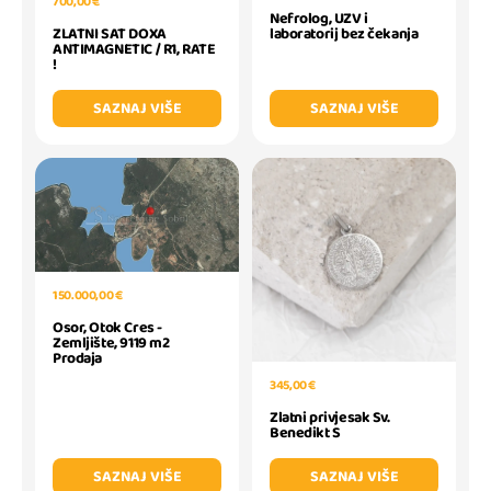
700,00 €
Nefrolog, UZV i
ZLATNI SAT DOXA
laboratorij bez čekanja
ANTIMAGNETIC / R1, RATE
!
SAZNAJ VIŠE
SAZNAJ VIŠE
150.000,00 €
Osor, Otok Cres -
Zemljište, 9119 m2
Prodaja
345,00 €
Zlatni privjesak Sv.
Benedikt S
SAZNAJ VIŠE
SAZNAJ VIŠE