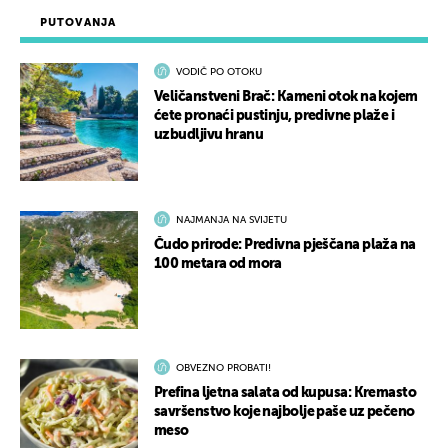
PUTOVANJA
VODIČ PO OTOKU
Veličanstveni Brač: Kameni otok na kojem
ćete pronaći pustinju, predivne plaže i
uzbudljivu hranu
NAJMANJA NA SVIJETU
Čudo prirode: Predivna pješčana plaža na
100 metara od mora
OBVEZNO PROBATI!
Prefina ljetna salata od kupusa: Kremasto
savršenstvo koje najbolje paše uz pečeno
meso