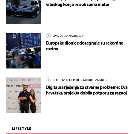
viteškog konja i visok samo metar
OVO JE 10 NAJBOLJIH
Europske dionice dosegnule su rekordne
razine
POKROVITELJ PHILIP MORRIS ZAGREB
Digitalna rješenja za stvarne probleme: Dva
hrvatska projekta dobila potporu za razvoj
LIFESTYLE