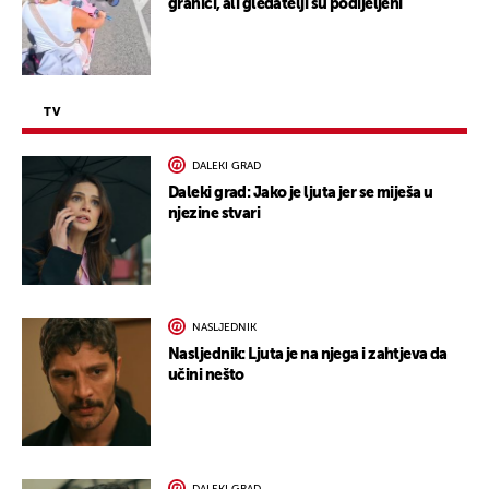
granici, ali gledatelji su podijeljeni
TV
DALEKI GRAD
Daleki grad: Jako je ljuta jer se miješa u
njezine stvari
NASLJEDNIK
Nasljednik: Ljuta je na njega i zahtjeva da
učini nešto