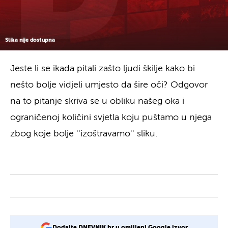
Slika nije dostupna
Jeste li se ikada pitali zašto ljudi škilje kako bi
nešto bolje vidjeli umjesto da šire oči? Odgovor
na to pitanje skriva se u obliku našeg oka i
ograničenoj količini svjetla koju puštamo u njega
zbog koje bolje ''izoštravamo'' sliku.
Dodajte DNEVNIK.hr u omiljeni Google izvor