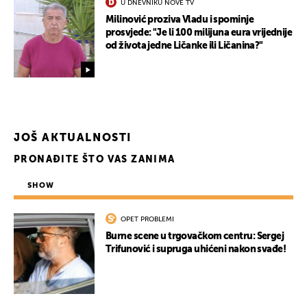
U DNEVNIKU NOVE TV
Milinović proziva Vladu i spominje
prosvjede: "Je li 100 milijuna eura vrijednije
od života jedne Ličanke ili Ličanina?"
JOŠ AKTUALNOSTI
PRONAĐITE ŠTO VAS ZANIMA
SHOW
OPET PROBLEMI
Burne scene u trgovačkom centru: Sergej
Trifunović i supruga uhićeni nakon svađe!