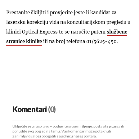
Prestanite škiljiti i provjerite jeste li kandidat za
lasersku korekciju vida na konzultacijskom pregledu u
klinici Optical Express te se naručite putem
službene
stranice klinike
ili na broj telefona 01/5625-450.
Komentari
(0)
Uključite se u raspravu – podijelite svoje mišljenje, postavite pitanja ili
ponudite svoj pogled na temu. Vaš komentar može potaknuti
zanimljiv dijalog i obogatiti zajednicu našeg portala.