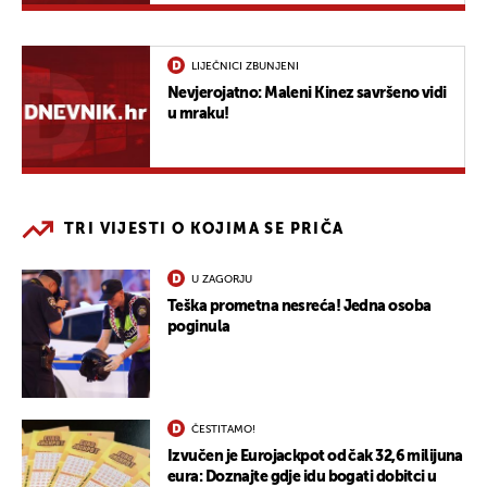
LIJEČNICI ZBUNJENI
Nevjerojatno: Maleni Kinez savršeno vidi
u mraku!
TRI VIJESTI O KOJIMA SE PRIČA
U ZAGORJU
Teška prometna nesreća! Jedna osoba
poginula
ČESTITAMO!
Izvučen je Eurojackpot od čak 32,6 milijuna
eura: Doznajte gdje idu bogati dobitci u