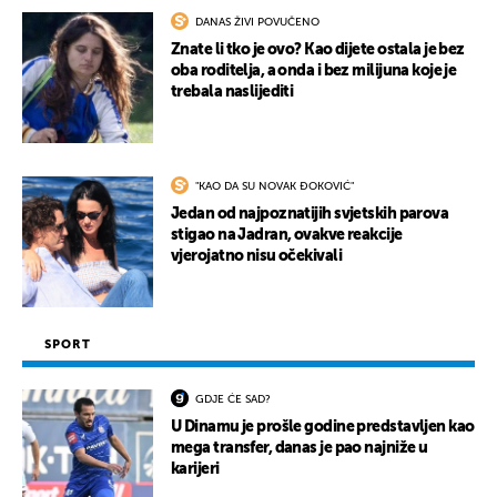
DANAS ŽIVI POVUČENO
Znate li tko je ovo? Kao dijete ostala je bez
oba roditelja, a onda i bez milijuna koje je
trebala naslijediti
"KAO DA SU NOVAK ĐOKOVIĆ"
Jedan od najpoznatijih svjetskih parova
stigao na Jadran, ovakve reakcije
vjerojatno nisu očekivali
SPORT
GDJE ĆE SAD?
U Dinamu je prošle godine predstavljen kao
mega transfer, danas je pao najniže u
karijeri