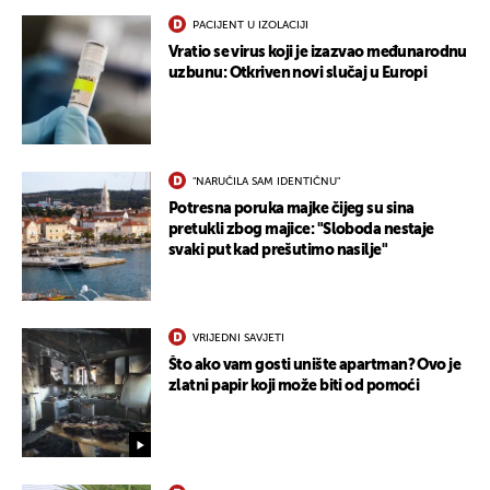
PACIJENT U IZOLACIJI
Vratio se virus koji je izazvao međunarodnu
uzbunu: Otkriven novi slučaj u Europi
"NARUČILA SAM IDENTIČNU"
Potresna poruka majke čijeg su sina
pretukli zbog majice: "Sloboda nestaje
svaki put kad prešutimo nasilje"
VRIJEDNI SAVJETI
Što ako vam gosti unište apartman? Ovo je
zlatni papir koji može biti od pomoći