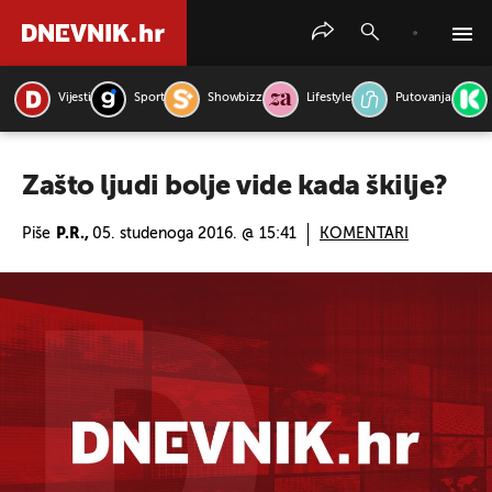
Vijesti
Sport
Showbizz
Lifestyle
Putovanja
PRETRAŽITE VIJESTI
Zašto ljudi bolje vide kada škilje?
Piše
P.R.,
05. studenoga 2016. @ 15:41
KOMENTARI