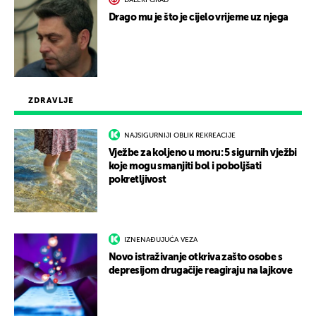
DALEKI GRAD
Drago mu je što je cijelo vrijeme uz njega
ZDRAVLJE
NAJSIGURNIJI OBLIK REKREACIJE
Vježbe za koljeno u moru: 5 sigurnih vježbi
koje mogu smanjiti bol i poboljšati
pokretljivost
IZNENAĐUJUĆA VEZA
Novo istraživanje otkriva zašto osobe s
depresijom drugačije reagiraju na lajkove