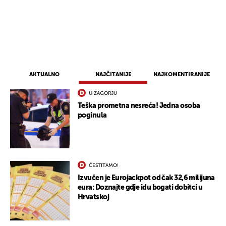
UKLJUČITE NOTIFIKACIJE
AKTUALNO
NAJČITANIJE
NAJKOMENTIRANIJE
U ZAGORJU
Teška prometna nesreća! Jedna osoba
poginula
ČESTITAMO!
Izvučen je Eurojackpot od čak 32,6 milijuna
eura: Doznajte gdje idu bogati dobitci u
Hrvatskoj