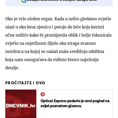
Oko je vrlo složen organ. Kada u nešto gledamo svjetlo
ulazi u oko kroz zjenicu i putuje do leće koja koristi
očne mišiće kako bi promijenila oblik i bolje fokusirala
svjetlo na osjetilnom dijelu oka straga zvanom
mrežnica na kojoj se nalazi mala središnja udubina
koja nam omogućava da vidimo bistro najsitnije
detalje.
PROČITAJTE I OVO
Optical Express podario je novi pogled na
svijet poznatom glumcu