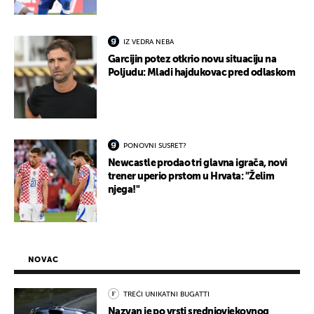
IZ VEDRA NEBA
Garcijin potez otkrio novu situaciju na
Poljudu: Mladi hajdukovac pred odlaskom
PONOVNI SUSRET?
Newcastle prodao tri glavna igrača, novi
trener uperio prstom u Hrvata: "Želim
njega!"
NOVAC
TREĆI UNIKATNI BUGATTI
Nazvan je po vrsti srednjovjekovnog