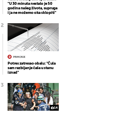
"U 30 minuta nestalo je 50
godina našeg života, supruga
i ja ne možemo oka sklopiti"
PRIMORJE
Potres zatresao obalu: "Čula
sam razbijanje čaša u stanu
iznad"
14