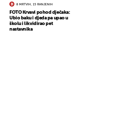
8 MRTVIH, 15 RANJENIH
FOTO Krvavi pohod dječaka:
Ubio baku i djeda pa upao u
školu i likvidirao pet
nastavnika