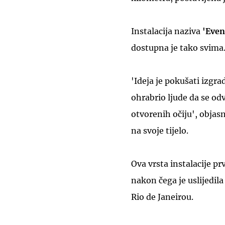
Instalacija naziva
'Even
dostupna je tako svima
'Ideja je pokušati izgrad
ohrabrio ljude da se odv
otvorenih očiju', objas
na svoje tijelo.
Ova vrsta instalacije p
nakon čega je uslijedil
Rio de Janeirou.