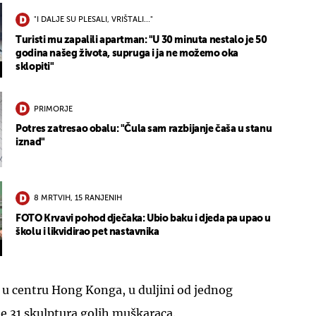
"I DALJE SU PLESALI, VRIŠTALI..."
Turisti mu zapalili apartman: "U 30 minuta nestalo je 50
godina našeg života, supruga i ja ne možemo oka
sklopiti"
PRIMORJE
Potres zatresao obalu: "Čula sam razbijanje čaša u stanu
iznad"
8 MRTVIH, 15 RANJENIH
FOTO Krvavi pohod dječaka: Ubio baku i djeda pa upao u
školu i likvidirao pet nastavnika
 u centru Hong Konga, u duljini od jednog
je 31 skulptura golih muškaraca.