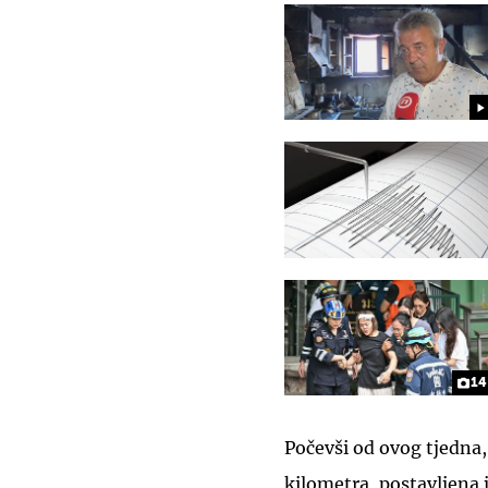
14
Počevši od ovog tjedna,
kilometra, postavljena 