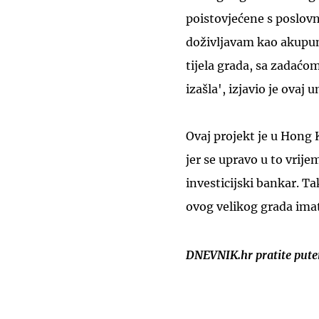
poistovjećene s poslovn
doživljavam kao akupunk
tijela grada, sa zadaćo
izašla', izjavio je ovaj
Ovaj projekt je u Hong 
jer se upravo u to vrij
investicijski bankar. Ta
ovog velikog grada imat 
DNEVNIK.hr pratite put