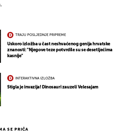
.
TRAJU POSLJEDNJE PRIPREME
Uskoro izložba u čast neshvaćenog genija hrvatske
znanosti: "Njegove teze potvrdile su se desetljećima
kasnije"
INTERAKTIVNA IZLOŽBA
Stigla je invazija! Dinosauri zauzeli Velesajam
IMA SE PRIČA