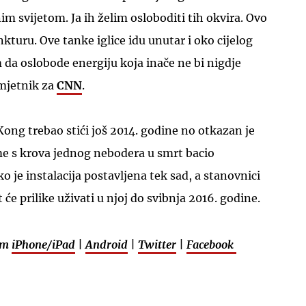
im svijetom. Ja ih želim osloboditi tih okvira. Ovo
turu. Ove tanke iglice idu unutar i oko cijelog
m da oslobode energiju koja inače ne bi nigdje
 umjetnik za
CNN
.
Kong trebao stići još 2014. godine no otkazan je
eme s krova jednog nebodera u smrt bacio
ko je instalacija postavljena tek sad, a stanovnici
će prilike uživati u njoj do svibnja 2016. godine.
em
iPhone/iPad
|
Android
|
Twitter
|
Facebook