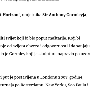
t Horizon'
, umjetnika
Sir Anthony Gormleyja
,
.
iti svijet koji bi bio poput maštarije. Koji bi
UKLJUČITE NOTIFIKACIJE
oje od svijeta obveza i odgovornosti i da sanjaju
nio je Gormley koji je skulpture napravio po uzoru
rvi put je postavljena u Londonu 2007. godine,
a turneja po Rotterdamu, New Yorku, Sao Paulu i