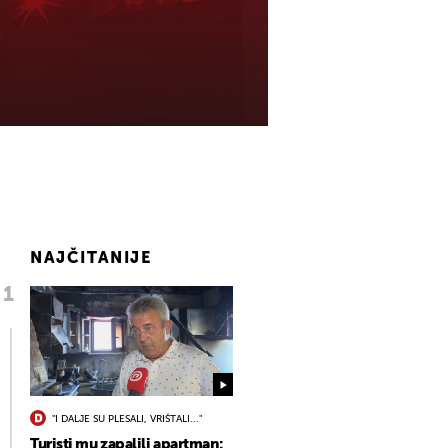
NAJČITANIJE
"I DALJE SU PLESALI, VRIŠTALI..."
Turisti mu zapalili apartman: