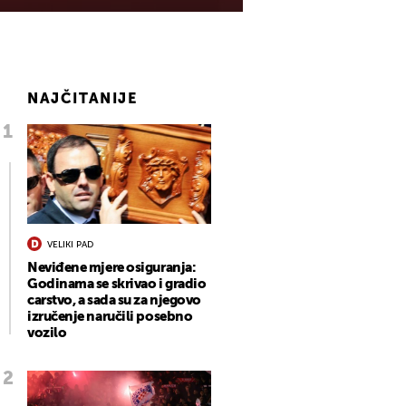
NAJČITANIJE
VELIKI PAD
Neviđene mjere osiguranja:
Godinama se skrivao i gradio
carstvo, a sada su za njegovo
izručenje naručili posebno
vozilo