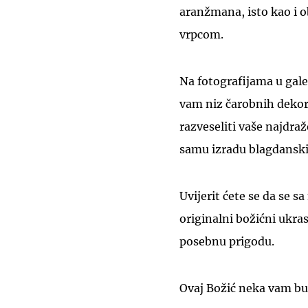
aranžmana, isto kao i o
vrpcom.
Na fotografijama u gale
vam niz čarobnih dekora
razveseliti vaše najdra
samu izradu blagdanski
Uvijerit ćete se da se s
originalni božićni ukras
posebnu prigodu.
Ovaj Božić neka vam bud