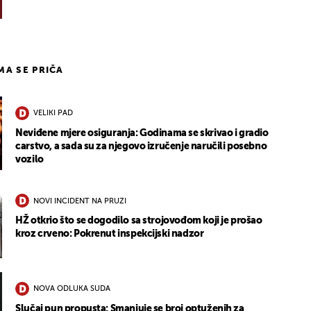
IMA SE PRIČA
VELIKI PAD
Neviđene mjere osiguranja: Godinama se skrivao i gradio
carstvo, a sada su za njegovo izručenje naručili posebno
vozilo
NOVI INCIDENT NA PRUZI
HŽ otkrio što se dogodilo sa strojovođom koji je prošao
kroz crveno: Pokrenut inspekcijski nadzor
NOVA ODLUKA SUDA
Slučaj pun propusta: Smanjuje se broj optuženih za