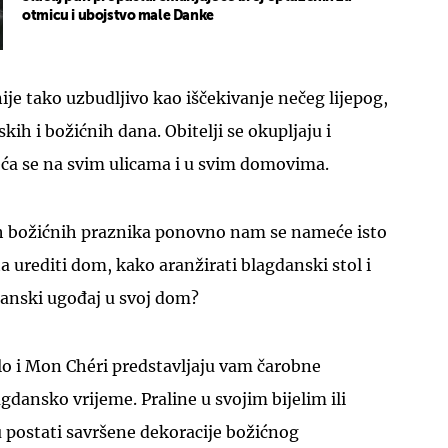
otmicu i ubojstvo male Danke
nije tako uzbudljivo kao iščekivanje nečeg lijepog,
ih i božićnih dana. Obitelji se okupljaju i
ća se na svim ulicama i u svim domovima.
h božićnih praznika ponovno nam se nameće isto
a urediti dom, kako aranžirati blagdanski stol i
gdanski ugođaj u svoj dom?
lo i Mon Chéri predstavljaju vam čarobne
gdansko vrijeme. Praline u svojim bijelim ili
postati savršene dekoracije božićnog