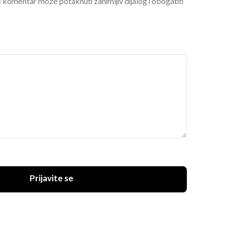
 komentar može potaknuti zanimljiv dijalog i obogatiti
Prijavite se