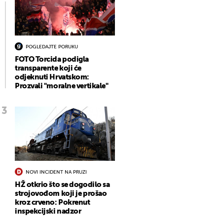
POGLEDAJTE PORUKU
FOTO Torcida podigla
transparente koji će
odjeknuti Hrvatskom:
Prozvali "moralne vertikale"
NOVI INCIDENT NA PRUZI
HŽ otkrio što se dogodilo sa
strojovođom koji je prošao
kroz crveno: Pokrenut
inspekcijski nadzor