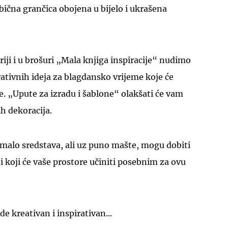
bična grančica obojena u bijelo i ukrašena
riji i u brošuri „Mala knjiga inspiracije“ nudimo
tivnih ideja za blagdansko vrijeme koje će
UKLJUČITE NOTIFIKACIJE
že. „Upute za izradu i šablone“ olakšati će vam
h dekoracija.
a malo sredstava, ali uz puno mašte, mogu dobiti
i koji će vaše prostore učiniti posebnim za ovu
e kreativan i inspirativan...