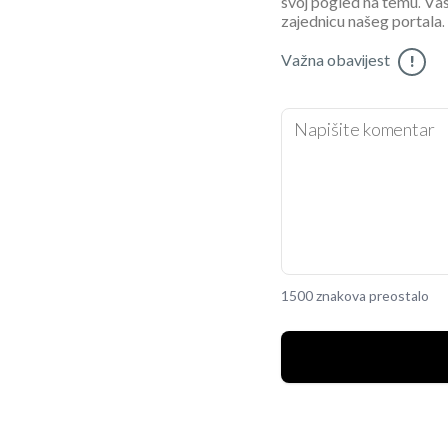
svoj pogled na temu. Vaš
zajednicu našeg portala.
Važna obavijest
!
1500 znakova preostalo