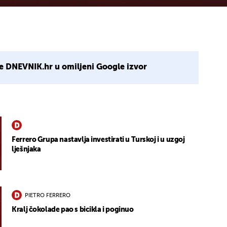
e DNEVNIK.hr u omiljeni Google izvor
Ferrero Grupa nastavlja investirati u Turskoj i u uzgoj
lješnjaka
PIETRO FERRERO
Kralj čokolade pao s bicikla i poginuo