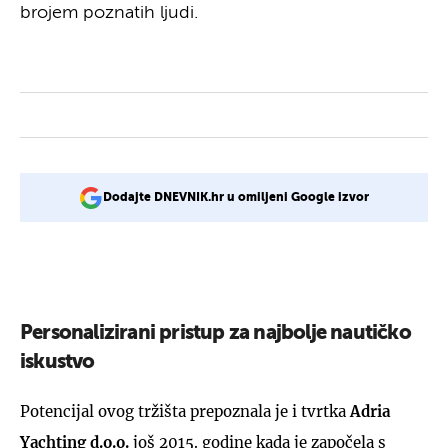
brojem poznatih ljudi.
Dodajte DNEVNIK.hr u omiljeni Google izvor
Personalizirani pristup za najbolje nautičko
iskustvo
Potencijal ovog tržišta prepoznala je i tvrtka
Adria
Yachting d.o.o.
još 2015. godine kada je započela s