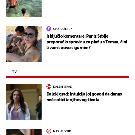
ŠTO KAŽETE?
Isključio komentare: Par iz Srbije
preporučio spravicu za plažu s Temua, čini
li vam se ovo sigurnim?
TV
DALEKI GRAD
Daleki grad: Intuicija joj govori da danas
neće otići iz njihovog života
NASLJEDNIK