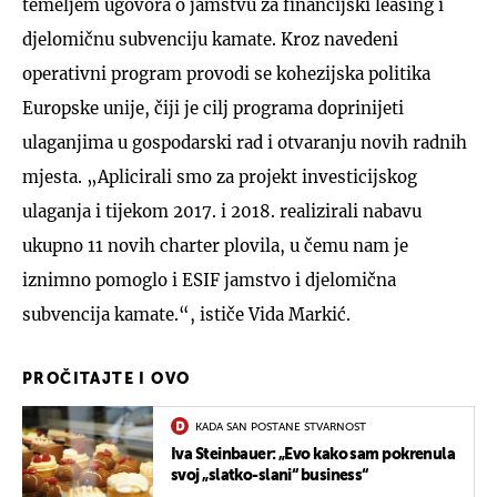
temeljem ugovora o jamstvu za financijski leasing i
djelomičnu subvenciju kamate. Kroz navedeni
operativni program provodi se kohezijska politika
Europske unije, čiji je cilj programa doprinijeti
ulaganjima u gospodarski rad i otvaranju novih radnih
mjesta. „Aplicirali smo za projekt investicijskog
ulaganja i tijekom 2017. i 2018. realizirali nabavu
ukupno 11 novih charter plovila, u čemu nam je
iznimno pomoglo i ESIF jamstvo i djelomična
subvencija kamate.“, ističe Vida Markić.
PROČITAJTE I OVO
KADA SAN POSTANE STVARNOST
Iva Steinbauer: „Evo kako sam pokrenula
svoj „slatko-slani“ business“