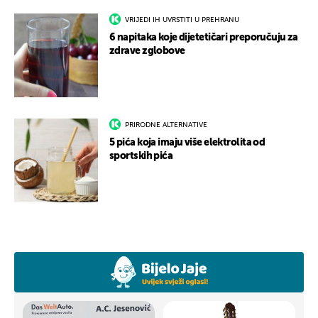
VRIJEDI IH UVRSTITI U PREHRANU
6 napitaka koje dijetetičari preporučuju za
zdrave zglobove
PRIRODNE ALTERNATIVE
5 pića koja imaju više elektrolita od
sportskih pića