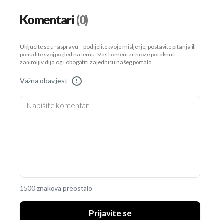
Komentari
(0)
Uključite se u raspravu – podijelite svoje mišljenje, postavite pitanja ili
ponudite svoj pogled na temu. Vaš komentar može potaknuti
zanimljiv dijalog i obogatiti zajednicu našeg portala.
Važna obavijest
!
1500 znakova preostalo
Prijavite se