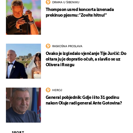
DRAMA U ŠIBENIKU
Thompson usred koncerta iznenada
prekinuo pjesmu: "Zovite hitnu!"
RASKOŠNA PROSLAVA
Ovako je izgledalo vjenčanje Tije Jurčić: Do
oltara ju je dopratio očuh, a slavilo se uz
Olivera i Rozgu
HEROJ
General pobjednik: Gdje i što 31 godinu
nakon Oluje radi general Ante Gotovina?
SPORT