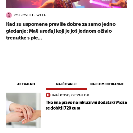
POKROVITELJ WATA
Kad su uspomene previše dobre za samo jedno
gledanje: Mali uređaj koji je još jednom oživio
trenutke s ple...
AKTUALNO
NAJČITANIJE
NAJKOMENTIRANIJE
IMAŠ PRAVO, OSTVARI GA!
Tko ima pravo na inkluzivni dodatak? Može
se dobiti i 720 eura