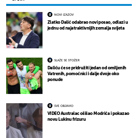
NOVI IZAZOV
Zlatko Dalić odabrao novi posao, odlazi u
jednu od najatraktivnijih zemalja svijeta
SLAŽE SE STOŽER
Daliću će se pridružiti jedan od omiljenih
Vatrenih, pomoćnici i dalje dvoje oko
ponude
SVE OBJAVIO
VIDEO Australac ošišao Modrića i pokazao
novu Lukinu frizuru