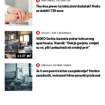
IMAŠ PRAVO, OSTVARI GA!
Tko ima pravo na inkluzivni dodatak? Može
se dobiti i 720 eura
STIGAO I ŠOK S BOOKINGA
VIDEO Gošća izazvala požar luksuznog
apartmana. Vlasnik: "Dok je gorjelo, smijali
su se, pili i pokazivali mi srednji prst"
1:27
7
KRENULO OD BRZE HRANE
Je li ovo povrće krivo za epidemiju? Stotine
zaraženih, restorani hitno povukli proizvod