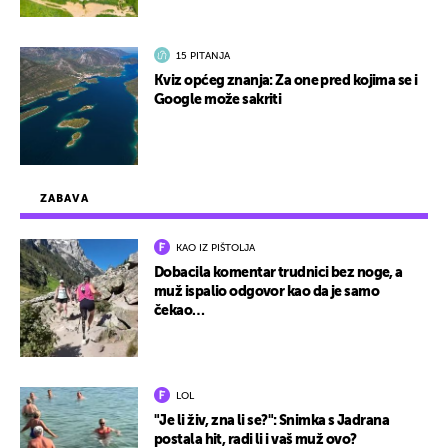
15 PITANJA
Kviz općeg znanja: Za one pred kojima se i
Google može sakriti
ZABAVA
KAO IZ PIŠTOLJA
Dobacila komentar trudnici bez noge, a
muž ispalio odgovor kao da je samo
čekao…
LOL
"Je li živ, zna li se?": Snimka s Jadrana
postala hit, radi li i vaš muž ovo?