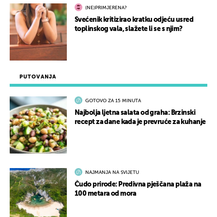
(NE)PRIMJERENA?
Svećenik kritizirao kratku odjeću usred
toplinskog vala, slažete li se s njim?
PUTOVANJA
GOTOVO ZA 15 MINUTA
Najbolja ljetna salata od graha: Brzinski
recept za dane kada je prevruće za kuhanje
NAJMANJA NA SVIJETU
Čudo prirode: Predivna pješčana plaža na
100 metara od mora