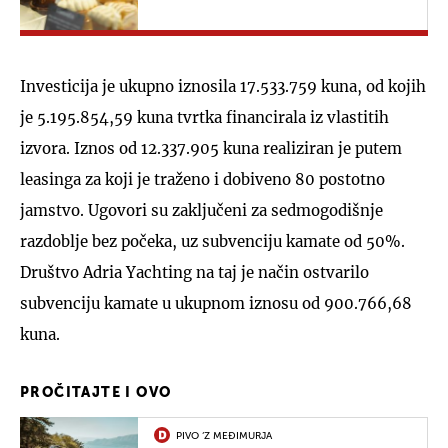
Investicija je ukupno iznosila 17.533.759 kuna, od kojih
je 5.195.854,59 kuna tvrtka financirala iz vlastitih
izvora. Iznos od 12.337.905 kuna realiziran je putem
leasinga za koji je traženo i dobiveno 80 postotno
jamstvo. Ugovori su zaključeni za sedmogodišnje
razdoblje bez počeka, uz subvenciju kamate od 50%.
Društvo Adria Yachting na taj je način ostvarilo
subvenciju kamate u ukupnom iznosu od 900.766,68
kuna.
PROČITAJTE I OVO
PIVO ‘Z MEĐIMURJA