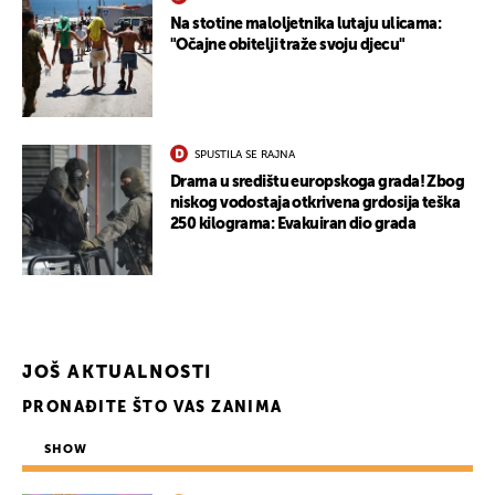
Na stotine maloljetnika lutaju ulicama:
"Očajne obitelji traže svoju djecu"
SPUSTILA SE RAJNA
Drama u središtu europskoga grada! Zbog
niskog vodostaja otkrivena grdosija teška
250 kilograma: Evakuiran dio grada
JOŠ AKTUALNOSTI
PRONAĐITE ŠTO VAS ZANIMA
SHOW