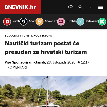
Vijesti
Sport
Showbizz
Lifestyle
Putovanja
PRETRAŽITE VIJESTI
BUDUĆNOST TURISTIČKOG SEKTORA
Nautički turizam postat će
presudan za hrvatski turizam
Piše
Sponzorirani članak,
28. listopada 2020. @ 12:17
KOMENTARI