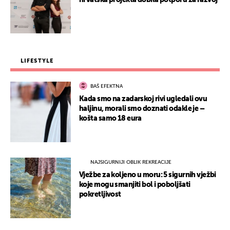
hrvatska projekta dobila potporu za razvoj
LIFESTYLE
BAŠ EFEKTNA
Kada smo na zadarskoj rivi ugledali ovu
haljinu, morali smo doznati odakle je –
košta samo 18 eura
NAJSIGURNIJI OBLIK REKREACIJE
Vježbe za koljeno u moru: 5 sigurnih vježbi
koje mogu smanjiti bol i poboljšati
pokretljivost