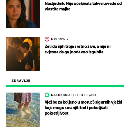
Nasljednik: Nije očekivala takve uvrede od
vlastite majke
NASLJEDNIK
Želi da njih troje sretno žive, a nije ni
svjesna da ga je odavno izgubila
ZDRAVLJE
NAJSIGURNIJI OBLIK REKREACIJE
Vježbe za koljeno u moru: 5 sigurnih vježbi
koje mogu smanjiti bol i poboljšati
pokretljivost