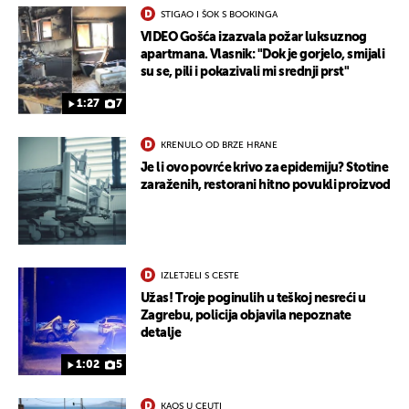
STIGAO I ŠOK S BOOKINGA
VIDEO Gošća izazvala požar luksuznog
apartmana. Vlasnik: "Dok je gorjelo, smijali
su se, pili i pokazivali mi srednji prst"
1:27
7
KRENULO OD BRZE HRANE
Je li ovo povrće krivo za epidemiju? Stotine
zaraženih, restorani hitno povukli proizvod
IZLETJELI S CESTE
Užas! Troje poginulih u teškoj nesreći u
Zagrebu, policija objavila nepoznate
detalje
1:02
5
KAOS U CEUTI