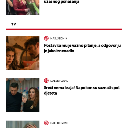
užasnog ponašanja
TV
NASLJEDNIK
Postavila mu je važno pitanje, a odgovor ju
je jako iznenadio
DALEKI GRAD
Sreći nema kraja! Napokon su saznali spol
djeteta
DALEKI GRAD