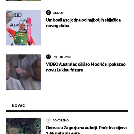
ODLAZI
Umirovila se jedna od najboljih skijašica
novog doba
SVE OBJAVIO
VIDEO Australac ošišao Modrića i pokazao
novu Lukinu frizuru
NOVAC
POVOLJNO
Dvorac u Zagorju na aukciji. Početna cijena
1,46 milijuna eura