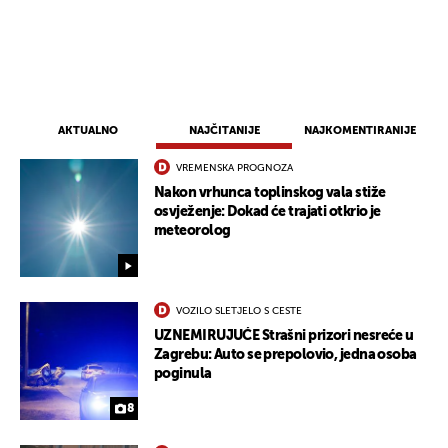
AKTUALNO
NAJČITANIJE
NAJKOMENTIRANIJE
VREMENSKA PROGNOZA
Nakon vrhunca toplinskog vala stiže
osvježenje: Dokad će trajati otkrio je
meteorolog
VOZILO SLETJELO S CESTE
UZNEMIRUJUĆE Strašni prizori nesreće u
Zagrebu: Auto se prepolovio, jedna osoba
poginula
8