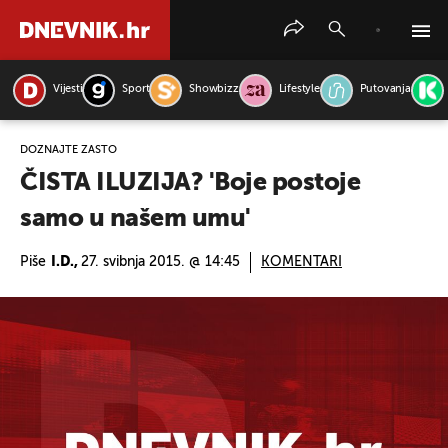
Vijesti
Sport
Showbizz
Lifestyle
Putovanja
PRETRAŽITE VIJESTI
DOZNAJTE ZAŠTO
ČISTA ILUZIJA? 'Boje postoje
samo u našem umu'
Piše
I.D.,
27. svibnja 2015. @ 14:45
KOMENTARI