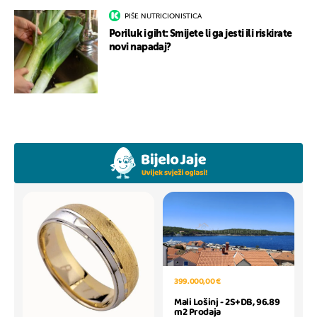
PIŠE NUTRICIONISTICA
Poriluk i giht: Smijete li ga jesti ili riskirate
novi napadaj?
399.000,00 €
Mali Lošinj - 2S+DB, 96.89
m2 Prodaja