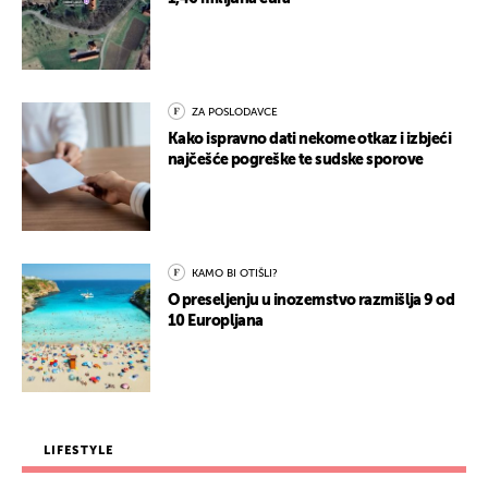
ZA POSLODAVCE
Kako ispravno dati nekome otkaz i izbjeći
najčešće pogreške te sudske sporove
KAMO BI OTIŠLI?
O preseljenju u inozemstvo razmišlja 9 od
10 Europljana
LIFESTYLE