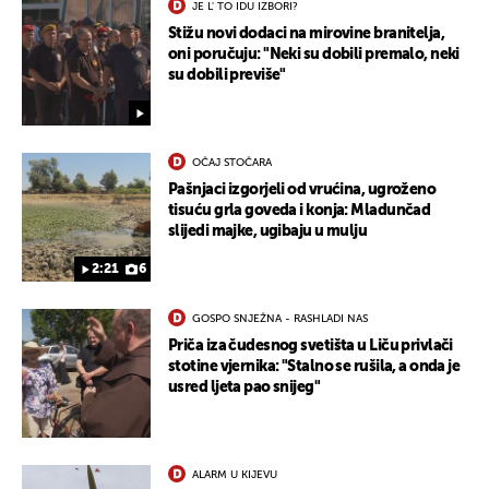
JE L' TO IDU IZBORI?
Stižu novi dodaci na mirovine branitelja,
oni poručuju: "Neki su dobili premalo, neki
su dobili previše"
OČAJ STOČARA
Pašnjaci izgorjeli od vrućina, ugroženo
tisuću grla goveda i konja: Mladunčad
slijedi majke, ugibaju u mulju
2:21
6
UKLJUČITE NOTIFIKACIJE
GOSPO SNJEŽNA - RASHLADI NAS
Priča iza čudesnog svetišta u Liču privlači
stotine vjernika: "Stalno se rušila, a onda je
usred ljeta pao snijeg"
ALARM U KIJEVU