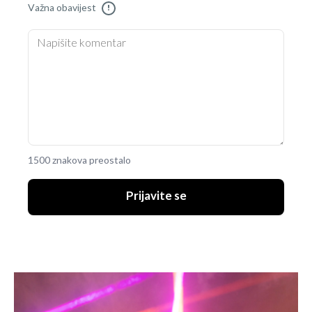
Važna obavijest
!
1500 znakova preostalo
Prijavite se