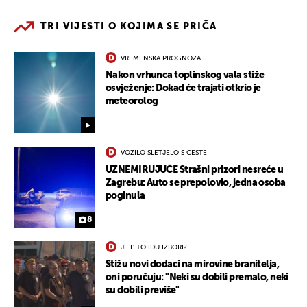
TRI VIJESTI O KOJIMA SE PRIČA
VREMENSKA PROGNOZA
Nakon vrhunca toplinskog vala stiže
osvježenje: Dokad će trajati otkrio je
meteorolog
VOZILO SLETJELO S CESTE
UZNEMIRUJUĆE Strašni prizori nesreće u
Zagrebu: Auto se prepolovio, jedna osoba
poginula
8
JE L' TO IDU IZBORI?
Stižu novi dodaci na mirovine branitelja,
oni poručuju: "Neki su dobili premalo, neki
su dobili previše"