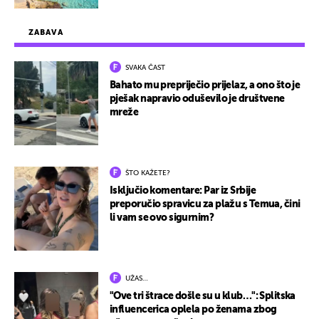
ZABAVA
SVAKA ČAST
Bahato mu prepriječio prijelaz, a ono što je
pješak napravio oduševilo je društvene
mreže
ŠTO KAŽETE?
Isključio komentare: Par iz Srbije
preporučio spravicu za plažu s Temua, čini
li vam se ovo sigurnim?
UŽAS…
"Ove tri štrace došle su u klub…": Splitska
influencerica oplela po ženama zbog