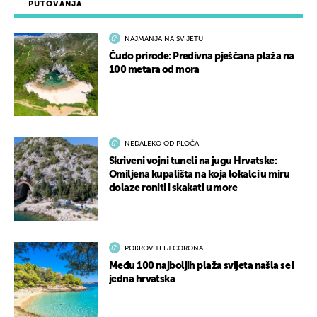
PUTOVANJA
NAJMANJA NA SVIJETU
Čudo prirode: Predivna pješčana plaža na
100 metara od mora
NEDALEKO OD PLOČA
Skriveni vojni tuneli na jugu Hrvatske:
Omiljena kupališta na koja lokalci u miru
dolaze roniti i skakati u more
POKROVITELJ CORONA
Među 100 najboljih plaža svijeta našla se i
jedna hrvatska