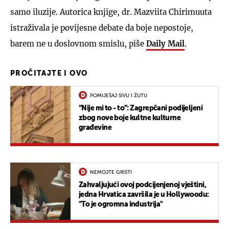
samo iluzije. Autorica knjige, dr. Mazviita Chirimuuta
istraživala je povijesne debate da boje nepostoje,
barem ne u doslovnom smislu, piše
Daily Mail
.
PROČITAJTE I OVO
POMIJEŠAJ SIVU I ŽUTU
“Nije mi to - to”: Zagrepčani podijeljeni
zbog nove boje kultne kulturne
građevine
NEMOJTE GRISTI
Zahvaljujući ovoj podcijenjenoj vještini,
jedna Hrvatica završila je u Hollywoodu:
"To je ogromna industrija"