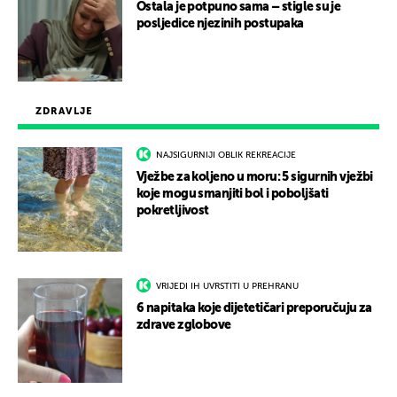
Ostala je potpuno sama – stigle su je
posljedice njezinih postupaka
ZDRAVLJE
NAJSIGURNIJI OBLIK REKREACIJE
Vježbe za koljeno u moru: 5 sigurnih vježbi
koje mogu smanjiti bol i poboljšati
pokretljivost
VRIJEDI IH UVRSTITI U PREHRANU
6 napitaka koje dijetetičari preporučuju za
zdrave zglobove