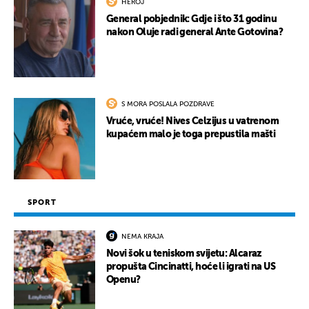
HEROJ
General pobjednik: Gdje i što 31 godinu
nakon Oluje radi general Ante Gotovina?
S MORA POSLALA POZDRAVE
Vruće, vruće! Nives Celzijus u vatrenom
kupaćem malo je toga prepustila mašti
SPORT
NEMA KRAJA
Novi šok u teniskom svijetu: Alcaraz
propušta Cincinatti, hoće li igrati na US
Openu?