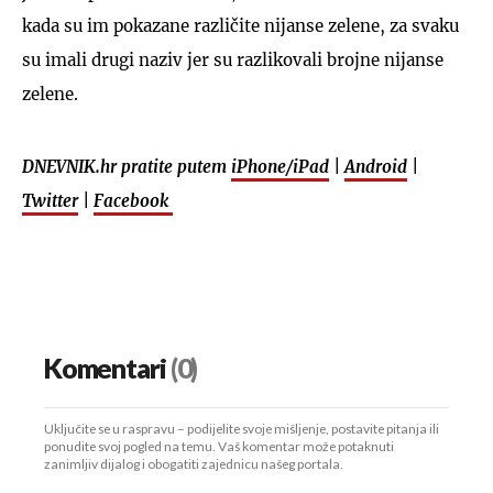
kada su im pokazane različite nijanse zelene, za svaku
su imali drugi naziv jer su razlikovali brojne nijanse
zelene.
DNEVNIK.hr pratite putem
iPhone/iPad
|
Android
|
Twitter
|
Facebook
Komentari
(0)
Uključite se u raspravu – podijelite svoje mišljenje, postavite pitanja ili
ponudite svoj pogled na temu. Vaš komentar može potaknuti
zanimljiv dijalog i obogatiti zajednicu našeg portala.