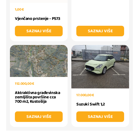
1,00 €
Vjenčano prstenje - P573
SAZNAJ VIŠE
SAZNAJ VIŠE
112.000,00 €
Aktraktivna građevinska
17.000,00 €
zemljišta površine cca
700 m2, Kustošija
Suzuki Swift 1,2
SAZNAJ VIŠE
SAZNAJ VIŠE