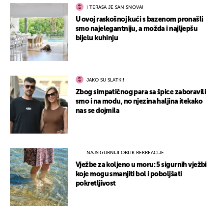
I TERASA JE SAN SNOVA!
U ovoj raskošnoj kući s bazenom pronašli
smo najelegantniju, a možda i najljepšu
bijelu kuhinju
JAKO SU SLATKI!
Zbog simpatičnog para sa špice zaboravili
smo i na modu, no njezina haljina itekako
nas se dojmila
NAJSIGURNIJI OBLIK REKREACIJE
Vježbe za koljeno u moru: 5 sigurnih vježbi
koje mogu smanjiti bol i poboljšati
pokretljivost