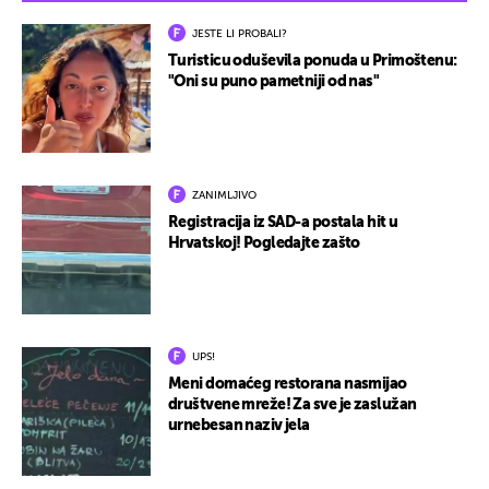
JESTE LI PROBALI?
Turisticu oduševila ponuda u Primoštenu:
"Oni su puno pametniji od nas"
ZANIMLJIVO
Registracija iz SAD-a postala hit u
Hrvatskoj! Pogledajte zašto
UPS!
Meni domaćeg restorana nasmijao
društvene mreže! Za sve je zaslužan
urnebesan naziv jela