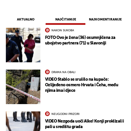
AKTUALNO
NAJČITANIJE
NAJKOMENTIRANIJE
NAKON SUKOBA
FOTO Ovo je žena (36) osumnjičena za
ubojstvo partnera (71) u Slavoniji
DRAMA NA OBALI
VIDEO Stablo se srušilo na kupače:
Ozlijeđeno osmero Hrvata i Čeha, među
UKLJUČITE NOTIFIKACIJE
njima ima i djece
NEUGODNI PRIZORI
VIDEO Nezgoda uoči Alke! Konji proklizali i
pali u središtu grada