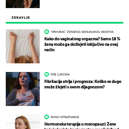
ZDRAVLJE
"VRHUNAC" ŽENSKOG SEKSUALNOG ISKUSTVA
Kako do vaginalnog orgazma? Samo 18 %
žena može ga doživjeti isključivo na ovaj
način
PIŠE LIJEČNIK
Fibrilacija atrija i prognoza: Koliko se dugo
može živjeti s ovom dijagnozom?
NOVO ISTRAŽIVANJE
Hormonska terapija u menopauzi: Žene