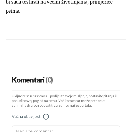
bi sada testirali na većim životinjama, primjerice
psima.
Komentari
(0)
Uključite se u raspravu – podijelite svoje mišljenje, postavite pitanja ili
ponudite svoj pogled na temu. Vaš komentar može potaknuti
zanimljiv dijalog i obogatiti zajednicu našeg portala.
Važna obavijest
!