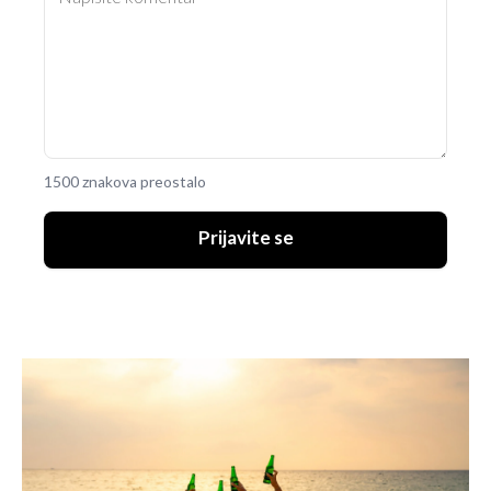
1500 znakova preostalo
Prijavite se