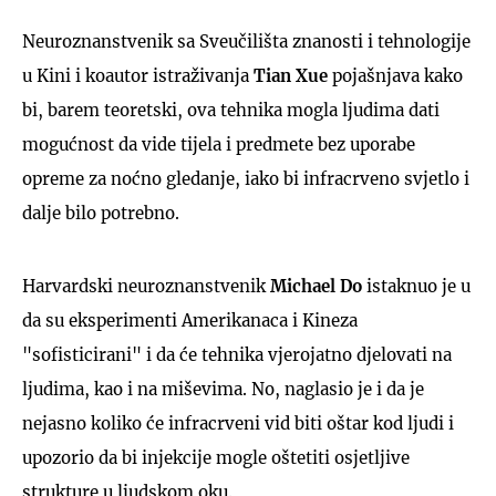
Neuroznanstvenik sa Sveučilišta znanosti i tehnologije
u Kini i koautor istraživanja
Tian Xue
pojašnjava kako
bi, barem teoretski, ova tehnika mogla ljudima dati
mogućnost da vide tijela i predmete bez uporabe
opreme za noćno gledanje, iako bi infracrveno svjetlo i
dalje bilo potrebno.
Harvardski neuroznanstvenik
Michael Do
istaknuo je u
da su eksperimenti Amerikanaca i Kineza
"sofisticirani" i da će tehnika vjerojatno djelovati na
ljudima, kao i na miševima. No, naglasio je i da je
nejasno koliko će infracrveni vid biti oštar kod ljudi i
upozorio da bi injekcije mogle oštetiti osjetljive
strukture u ljudskom oku.