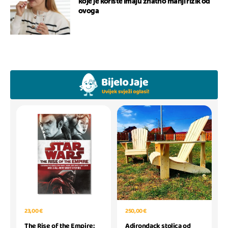
koje je koriste imaju znatno manji rizik od
ovoga
23,00 €
250,00 €
The Rise of the Empire:
Adirondack stolica od