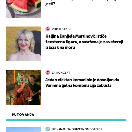
jesti?
POPUT SIRENE
Haljina Danijele Martinović ističe
ženstvenu figuru, a savršena je za večernji
izlazak na moru
ZA KONCERT
Jedan efektan komad bio je dovoljan da
Vannina ljetna kombinacija zablista
PUTOVANJA
UŽIVANJE NA "PRIVATNOM" OTOKU