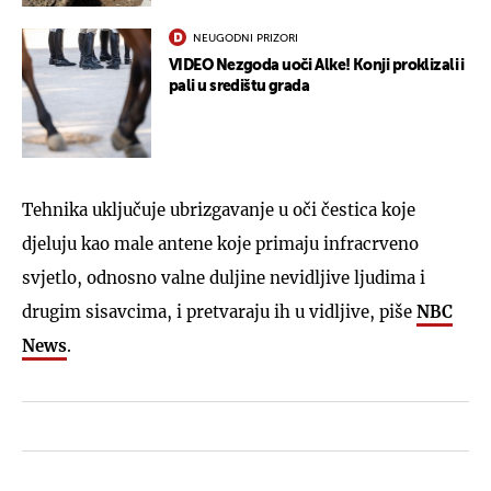
NEUGODNI PRIZORI
VIDEO Nezgoda uoči Alke! Konji proklizali i
pali u središtu grada
Tehnika uključuje ubrizgavanje u oči čestica koje
djeluju kao male antene koje primaju infracrveno
svjetlo, odnosno valne duljine nevidljive ljudima i
drugim sisavcima, i pretvaraju ih u vidljive, piše
NBC
News
.