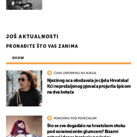
JOŠ AKTUALNOSTI
PRONAĐITE ŠTO VAS ZANIMA
SHOW
ČUVA USPOMENU NA NJEGA
Njezinog oca obožavala je cijela Hrvatska!
Kći neprežaljenog pjevača projurila špicom
na dva kotača
PONOVNO POD POVEĆALOM
Što se sve događalo na hrvatskom otoku
pod osramoćenim glumcem? Bizarni