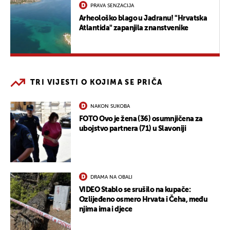
PRAVA SENZACIJA
Arheološko blago u Jadranu! "Hrvatska
Atlantida" zapanjila znanstvenike
TRI VIJESTI O KOJIMA SE PRIČA
NAKON SUKOBA
FOTO Ovo je žena (36) osumnjičena za
ubojstvo partnera (71) u Slavoniji
DRAMA NA OBALI
VIDEO Stablo se srušilo na kupače:
Ozlijeđeno osmero Hrvata i Čeha, među
njima ima i djece