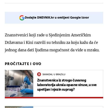
Dodajte DNEVNIK.hr u omiljeni Google izvor
Znanstvenici koji rade u Sjedinjenim Američkim
Državama i Kini razvili su tehniku za koju kažu da će
jednog dana dati ljudima mogućnost da vide u mraku.
PROČITAJTE I OVO
SKANDAL U BRAZILU
Znanstvenica iz strogo čuvanog
laboratorija ukrala opasne viruse, u sve
upetljan i njezin suprug?