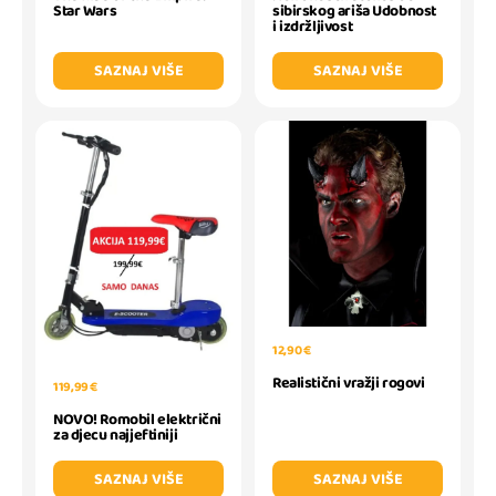
Star Wars
sibirskog ariša Udobnost
i izdržljivost
SAZNAJ VIŠE
SAZNAJ VIŠE
12,90 €
Realistični vražji rogovi
119,99 €
NOVO! Romobil električni
za djecu najjeftiniji
SAZNAJ VIŠE
SAZNAJ VIŠE