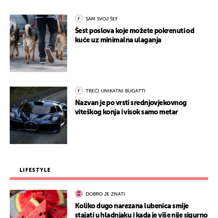
SAM SVOJ ŠEF
Šest poslova koje možete pokrenuti od
kuće uz minimalna ulaganja
TREĆI UNIKATNI BUGATTI
Nazvan je po vrsti srednjovjekovnog
viteškog konja i visok samo metar
LIFESTYLE
DOBRO JE ZNATI
Koliko dugo narezana lubenica smije
stajati u hladnjaku i kada je više nije sigurno