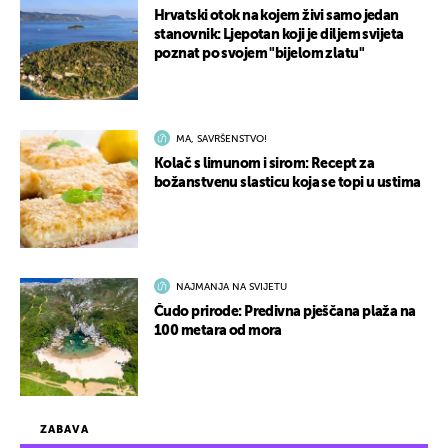
Hrvatski otok na kojem živi samo jedan
stanovnik: Ljepotan koji je diljem svijeta
poznat po svojem "bijelom zlatu"
MA, SAVRŠENSTVO!
Kolač s limunom i sirom: Recept za
božanstvenu slasticu koja se topi u ustima
NAJMANJA NA SVIJETU
Čudo prirode: Predivna pješčana plaža na
100 metara od mora
ZABAVA