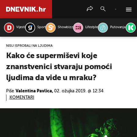
Vijesti
Sport
Showbizz
Lifestyle
Putovanja
PRETRAŽITE VIJESTI
NISU ISPROBALI NA LJUDIMA
Kako će supermiševi koje
znanstvenici stvaraju pomoći
ljudima da vide u mraku?
Piše
Valentina Pavlica,
02. ožujka 2019. @ 12:34
KOMENTARI