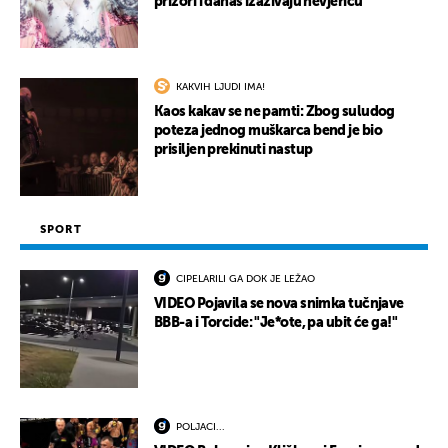
prizori i danas izazivaju nevjericu
KAKVIH LJUDI IMA!
Kaos kakav se ne pamti: Zbog suludog
poteza jednog muškarca bend je bio
prisiljen prekinuti nastup
SPORT
CIPELARILI GA DOK JE LEŽAO
VIDEO Pojavila se nova snimka tučnjave
BBB-a i Torcide: "Je*ote, pa ubit će ga!"
POLJACI...