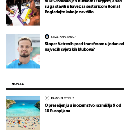
VIDEO Boksao je s Kličkom i Furyjem, a sad
su ga stavili u kavez sa šestoricom Roma!
Pogledajte kako je završilo
STIŽE KAPETANU?
Stoper Vatrenih pred transferom u jedan od
najvećih svjetskih klubova?
NOVAC
KAMO BI OTIŠLI?
O preseljenju u inozemstvo razmišlja 9 od
10 Europljana