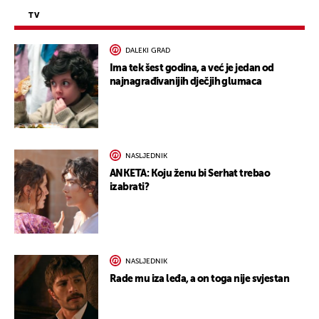
TV
DALEKI GRAD
Ima tek šest godina, a već je jedan od
najnagrađivanijih dječjih glumaca
NASLJEDNIK
ANKETA: Koju ženu bi Serhat trebao
izabrati?
NASLJEDNIK
Rade mu iza leđa, a on toga nije svjestan