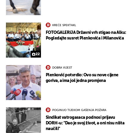
KREĆE SPEKTAKL
FOTOGALERIJA Državni vrh stigao na Alku:
Pogledajte susret Plenkovića i Milanovića
22
DOBRA VIJEST
Plenković potvrdio: Ovo su nove cijene
goriva, a ima još jedna promjena
POGINUO TIJEKOM GAŠENJA POŽARA
Sindikat vatrogasaca podnosi prijavu
DORH-u: "Dao je svoj život, a oni nisu ništa
naučili"