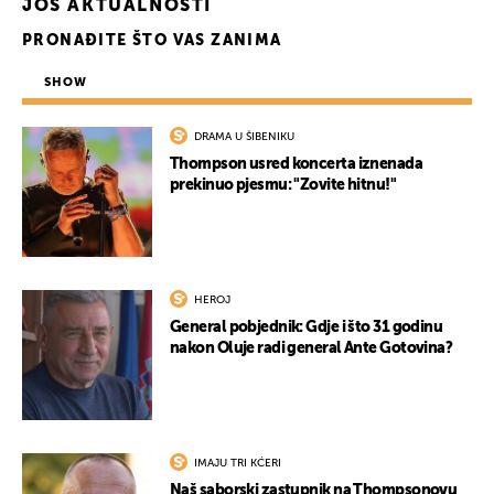
JOŠ AKTUALNOSTI
PRONAĐITE ŠTO VAS ZANIMA
SHOW
DRAMA U ŠIBENIKU
Thompson usred koncerta iznenada
prekinuo pjesmu: "Zovite hitnu!"
HEROJ
General pobjednik: Gdje i što 31 godinu
nakon Oluje radi general Ante Gotovina?
IMAJU TRI KĆERI
Naš saborski zastupnik na Thompsonovu