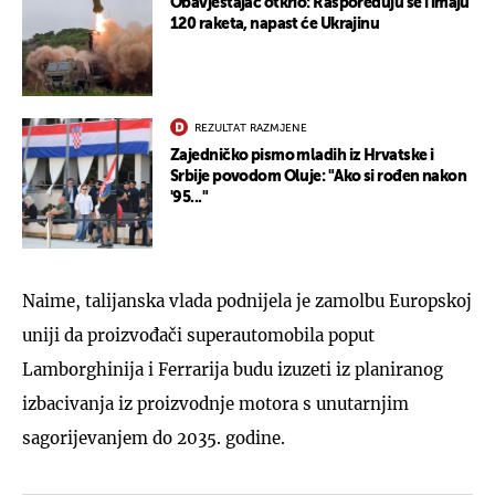
Obavještajac otkrio: Raspoređuju se i imaju
120 raketa, napast će Ukrajinu
REZULTAT RAZMJENE
Zajedničko pismo mladih iz Hrvatske i
Srbije povodom Oluje: "Ako si rođen nakon
'95..."
Naime, talijanska vlada podnijela je zamolbu Europskoj
uniji da proizvođači superautomobila poput
Lamborghinija i Ferrarija budu izuzeti iz planiranog
izbacivanja iz proizvodnje motora s unutarnjim
sagorijevanjem do 2035. godine.