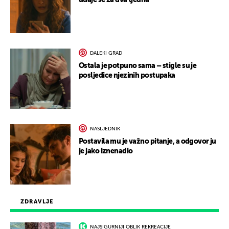
udaje se za dva tjedna
DALEKI GRAD
Ostala je potpuno sama – stigle su je
posljedice njezinih postupaka
NASLJEDNIK
Postavila mu je važno pitanje, a odgovor ju
je jako iznenadio
ZDRAVLJE
NAJSIGURNIJI OBLIK REKREACIJE