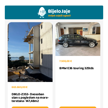
7.500,00 €
BMW E36 touring 325tds
663.660,00 €
DIKLO-Z3S3- Dvosoban
stan s pogledom na more-
teretana- 147,48m2