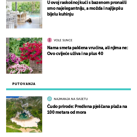
U ovoj raskošnoj kući s bazenom pronašli
smo najelegantniju, a možda i najljepšu
bijelu kuhinju
VOLE SUNCE
Nama smeta paklena vrućina, ali njima ne:
Ovo cvijeće uživa i na plus 40
PUTOVANJA
NAJMANJA NA SVIJETU
Čudo prirode: Predivna pješčana plaža na
100 metara od mora