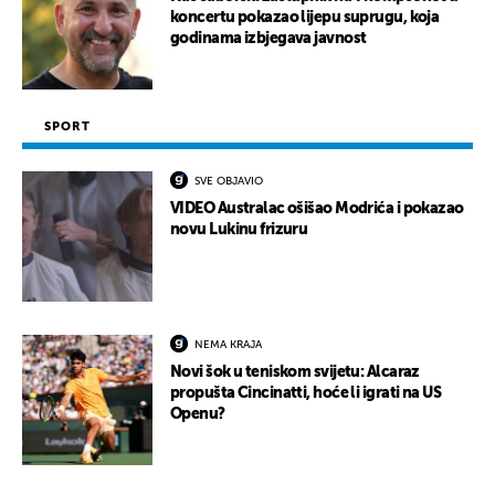
koncertu pokazao lijepu suprugu, koja
godinama izbjegava javnost
SPORT
SVE OBJAVIO
VIDEO Australac ošišao Modrića i pokazao
novu Lukinu frizuru
NEMA KRAJA
Novi šok u teniskom svijetu: Alcaraz
propušta Cincinatti, hoće li igrati na US
Openu?