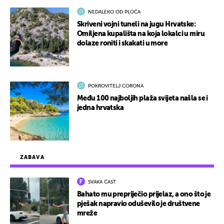
NEDALEKO OD PLOČA
Skriveni vojni tuneli na jugu Hrvatske:
Omiljena kupališta na koja lokalci u miru
dolaze roniti i skakati u more
POKROVITELJ CORONA
Među 100 najboljih plaža svijeta našla se i
jedna hrvatska
ZABAVA
SVAKA ČAST
Bahato mu prepriječio prijelaz, a ono što je
pješak napravio oduševilo je društvene
mreže