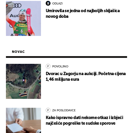
ODLAZI
Umirovila se jedna od najboljih skijašica
novog doba
NOVAC
POVOLJNO
Dvorac u Zagorju na aukciji. Početna cijena
1,46 milijuna eura
ZA POSLODAVCE
Kako ispravno dati nekome otkaz i izbjeći
najčešće pogreške te sudske sporove