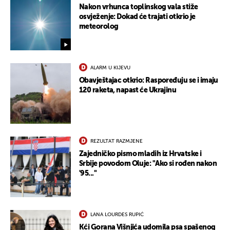
Nakon vrhunca toplinskog vala stiže
osvježenje: Dokad će trajati otkrio je
meteorolog
ALARM U KIJEVU
Obavještajac otkrio: Raspoređuju se i imaju
120 raketa, napast će Ukrajinu
REZULTAT RAZMJENE
Zajedničko pismo mladih iz Hrvatske i
Srbije povodom Oluje: "Ako si rođen nakon
'95..."
LANA LOURDES RUPIĆ
Kći Gorana Višnjića udomila psa spašenog