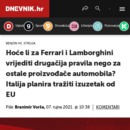
Vijesti
Sport
Showbizz
Lifestyle
Putovanja
PRETRAŽITE VIJESTI
BENZIN VS. STRUJA
Hoće li za Ferrari i Lamborghini
vrijediti drugačija pravila nego za
ostale proizvođače automobila?
Italija planira tražiti izuzetak od
EU
Piše
Branimir Vorša,
07. rujna 2021. @ 10:38
KOMENTARI