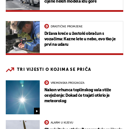
cijene nekih modela idu gore
DRASTIČNE PROMJENE
Država kreće u žestoki obračun s
vozačima: Kazne lete u nebo, evo tko je
prvi na udaru
TRI VIJESTI O KOJIMA SE PRIČA
VREMENSKA PROGNOZA
Nakon vrhunca toplinskog vala stiže
osvježenje: Dokad će trajati otkrio je
meteorolog
ALARM U KIJEVU