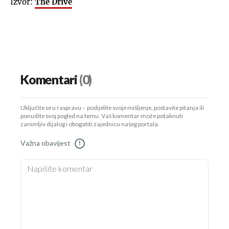
Izvor:
The Drive
Komentari
(0)
Uključite se u raspravu – podijelite svoje mišljenje, postavite pitanja ili
ponudite svoj pogled na temu. Vaš komentar može potaknuti
zanimljiv dijalog i obogatiti zajednicu našeg portala.
Važna obavijest
!