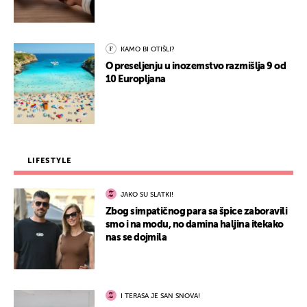
KAMO BI OTIŠLI?
O preseljenju u inozemstvo razmišlja 9 od
10 Europljana
LIFESTYLE
JAKO SU SLATKI!
Zbog simpatičnog para sa špice zaboravili
smo i na modu, no damina haljina itekako
nas se dojmila
I TERASA JE SAN SNOVA!