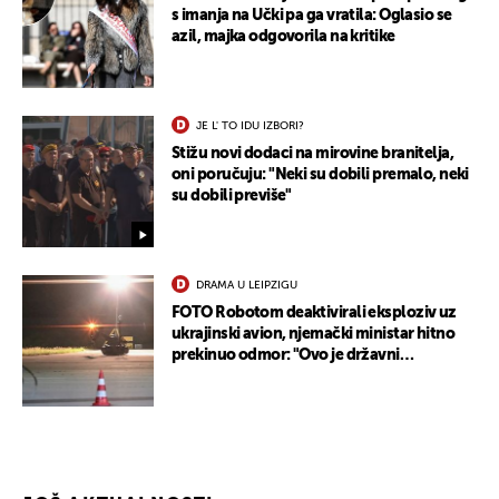
UKLJUČITE NOTIFIKACIJE
s imanja na Učki pa ga vratila: Oglasio se
azil, majka odgovorila na kritike
JE L' TO IDU IZBORI?
Stižu novi dodaci na mirovine branitelja,
oni poručuju: "Neki su dobili premalo, neki
su dobili previše"
DRAMA U LEIPZIGU
FOTO Robotom deaktivirali eksploziv uz
ukrajinski avion, njemački ministar hitno
prekinuo odmor: "Ovo je državni
terorizam"