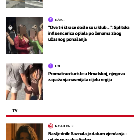
UŽAS…
"Ove tri štrace došle su u klub…": Splitska
influencerica oplela po ženama zbog
užasnog ponašanja
LOL
Promatrao turiste u Hrvatskoj, njegova
zapažanja nasmijala cijelu regiju
TV
NASLJEDNIK
Nasljednik: Saznala je datum vjenčanja -