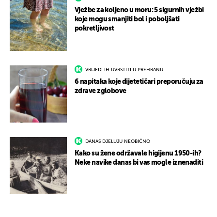
Vježbe za koljeno u moru: 5 sigurnih vježbi
koje mogu smanjiti bol i poboljšati
pokretljivost
VRIJEDI IH UVRSTITI U PREHRANU
6 napitaka koje dijetetičari preporučuju za
zdrave zglobove
DANAS DJELUJU NEOBIČNO
Kako su žene održavale higijenu 1950-ih?
Neke navike danas bi vas mogle iznenaditi