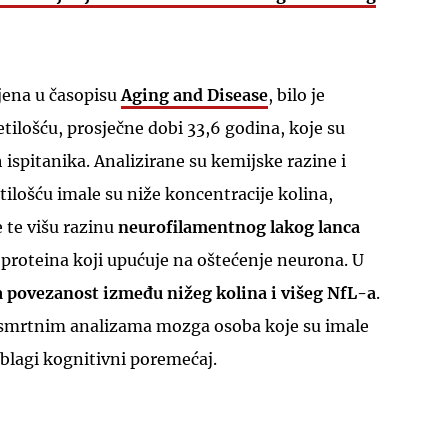
ljena u časopisu
Aging and Disease
, bilo je
etilošću, prosječne dobi 33,6 godina, koje su
 ispitanika. Analizirane su kemijske razine i
UKLJUČITE NOTIFIKACIJE
tilošću imale su niže koncentracije kolina,
 te višu razinu
neurofilamentnog lakog lanca
proteina koji upućuje na oštećenje neurona. U
 povezanost između nižeg kolina i višeg NfL-a
.
posmrtnim analizama mozga osoba koje su imale
 blagi kognitivni poremećaj.