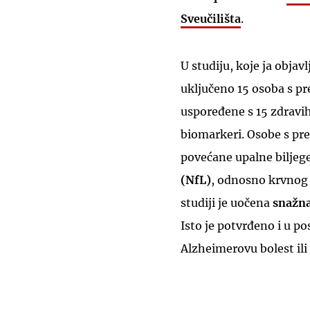
Sveučilišta
.
U studiju, koje ja objav
uključeno 15 osoba s pr
uspoređene s 15 zdravih
biomarkeri. Osobe s pre
povećane upalne biljege
(NfL)
, odnosno krvnog 
studiji je uočena
snažna
Isto je potvrđeno i u 
Alzheimerovu bolest ili