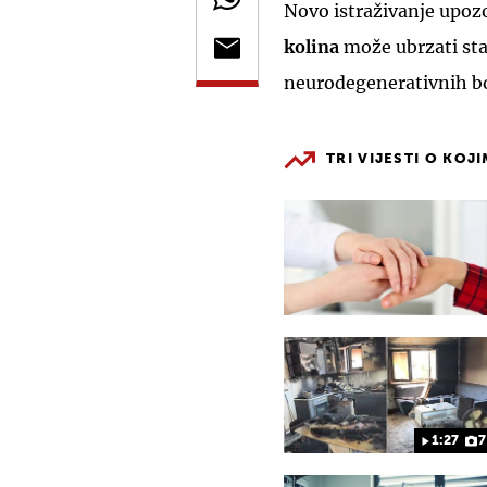
Novo istraživanje upozo
kolina
može ubrzati sta
neurodegenerativnih bol
TRI VIJESTI O KOJ
1:27
7