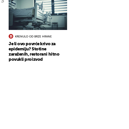
KRENULO OD BRZE HRANE
Je li ovo povrće krivo za
epidemiju? Stotine
zaraženih, restorani hitno
povukli proizvod