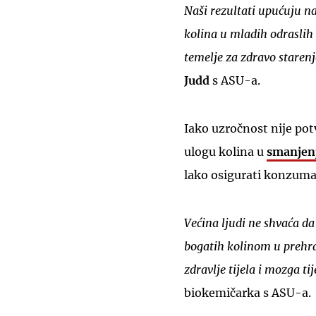
Naši rezultati upućuju na
kolina u mladih odraslih
temelje za zdravo starenj
Judd
s ASU-a.
Iako uzročnost nije pot
ulogu kolina u
smanjenj
lako osigurati konzumac
Većina ljudi ne shvaća d
bogatih kolinom u prehr
zdravlje tijela i mozga t
biokemičarka s ASU-a.