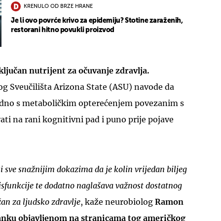
KRENULO OD BRZE HRANE
Je li ovo povrće krivo za epidemiju? Stotine zaraženih,
restorani hitno povukli proizvod
ključan nutrijent za očuvanje zdravlja.
og Sveučilišta Arizona State (ASU) navode da
edno s metaboličkim opterećenjem povezanim s
ati na rani kognitivni pad i puno prije pojave
i sve snažnijim dokazima da je kolin vrijedan biljeg
sfunkcije te dodatno naglašava važnost dostatnog
an za ljudsko zdravlje
, kaže neurobiolog
Ramon
lanku objavljenom na stranicama tog američkog