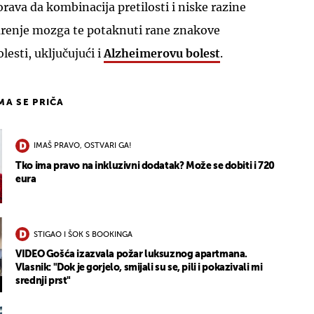
rava da kombinacija pretilosti i niske razine
renje mozga te potaknuti rane znakove
esti, uključujući i
Alzheimerovu bolest
.
IMA SE PRIČA
IMAŠ PRAVO, OSTVARI GA!
Tko ima pravo na inkluzivni dodatak? Može se dobiti i 720
eura
STIGAO I ŠOK S BOOKINGA
VIDEO Gošća izazvala požar luksuznog apartmana.
Vlasnik: "Dok je gorjelo, smijali su se, pili i pokazivali mi
srednji prst"