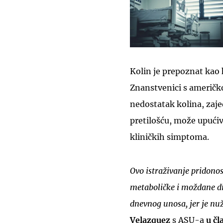
Kolin je prepoznat kao
Znanstvenici s američk
nedostatak kolina, zaj
pretilošću, može upućiv
kliničkih simptoma.
Ovo istraživanje pridonos
metaboličke i moždane di
dnevnog unosa, jer je nuž
Velazquez
s ASU-a
u č