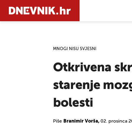
PRETRAŽIT
MNOGI NISU SVJESNI
Otkrivena sk
starenje mozg
bolesti
Piše
Branimir Vorša,
02. prosinca 2