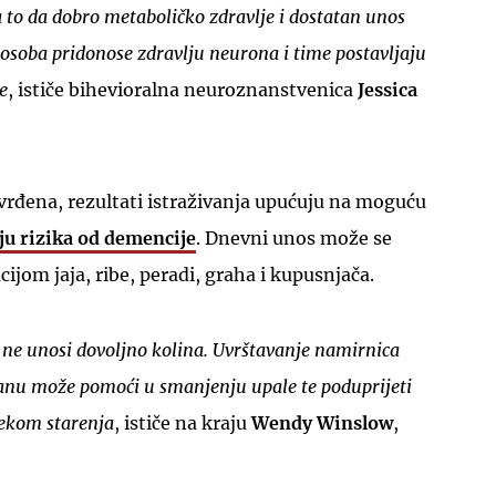
 to da dobro metaboličko zdravlje i dostatan unos
 osoba pridonose zdravlju neurona i time postavljaju
e
, ističe bihevioralna neuroznanstvenica
Jessica
vrđena, rezultati istraživanja upućuju na moguću
u rizika od demencije
. Dnevni unos može se
ijom jaja, ribe, peradi, graha i kupusnjača.
a ne unosi dovoljno kolina. Uvrštavanje namirnica
anu može pomoći u smanjenju upale te poduprijeti
ijekom starenja
, ističe na kraju
Wendy Winslow
,