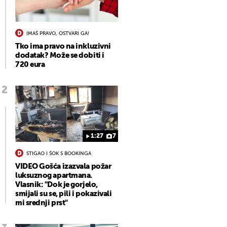
IMAŠ PRAVO, OSTVARI GA!
Tko ima pravo na inkluzivni
dodatak? Može se dobiti i
720 eura
1:27
7
STIGAO I ŠOK S BOOKINGA
VIDEO Gošća izazvala požar
luksuznog apartmana.
Vlasnik: "Dok je gorjelo,
smijali su se, pili i pokazivali
mi srednji prst"