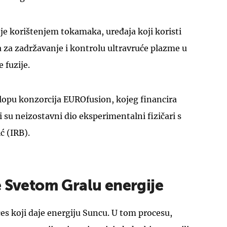
je korištenjem tokamaka, uređaja koji koristi
za zadržavanje i kontrolu ultravruće plazme u
e fuzije.
UKLJUČITE NOTIFIKACIJE
lopu konzorcija EUROfusion, kojeg financira
i su neizostavni dio eksperimentalni fizičari s
ć (IRB).
e Svetom Gralu energije
ces koji daje energiju Suncu. U tom procesu,