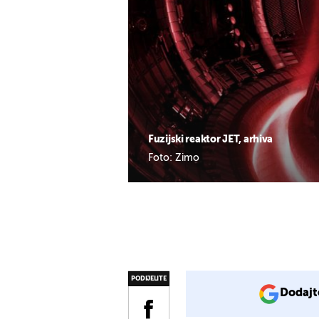
Fuzijski reaktor JET, arhiva
Foto: Zimo
PODIJELITE
Dodajt