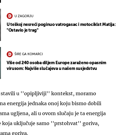
U ZAGORJU
U teškoj nesreći poginuo vatrogasac i motociklst Matija:
"Ostavio je trag"
ŠIRE GA KOMARCI
Više od 240 osoba diljem Europe zaraženo opasnim
virusom: Najviše slučajeva u našem susjedstvu
tavili u ''opipljiviji'' kontekst, moramo
ena energija jednaka onoj koju bismo dobili
ama ugljena, ali u ovom slučaju je ta energija
je koja uključuje samo ''prstohvat'' goriva,
rama goriva.