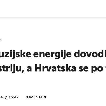
E VIJESTI
A
uzijske energije dovodi
striju, a Hrvatska se po
24. @ 16:47
KOMENTARI