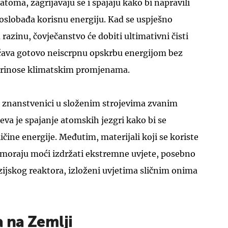
 atoma, zagrijavaju se i spajaju kako bi napravili
 oslobađa korisnu energiju. Kad se uspješno
razinu, čovječanstvo će dobiti ultimativni čisti
bećava gotovo neiscrpnu opskrbu energijom bez
oprinose klimatskim promjenama.
e znanstvenici u složenim strojevima zvanim
jeva je spajanje atomskih jezgri kako bi se
čine energije. Međutim, materijali koji se koriste
moraju moći izdržati ekstremne uvjete, posebno
uzijskog reaktora, izloženi uvjetima sličnim onima
 na Zemlji