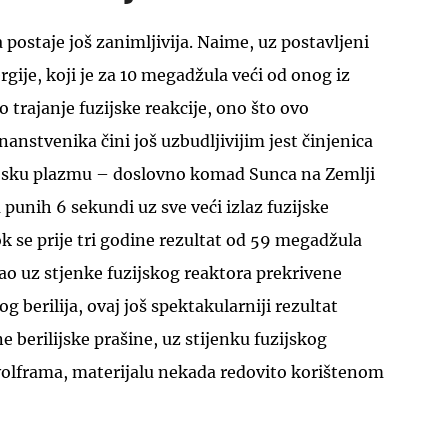
 postaje još zanimljivija. Naime, uz postavljeni
gije, koji je za 10 megadžula veći od onog iz
 trajanje fuzijske reakcije, ono što ovo
anstvenika čini još uzbudljivijim jest činjenica
zijsku plazmu – doslovno komad Sunca na Zemlji
punih 6 sekundi uz sve veći izlaz fuzijske
ok se prije tri godine rezultat od 59 megadžula
gao uz stjenke fuzijskog reaktora prekrivene
 berilija, ovaj još spektakularniji rezultat
e berilijske prašine, uz stijenku fuzijskog
volframa, materijalu nekada redovito korištenom