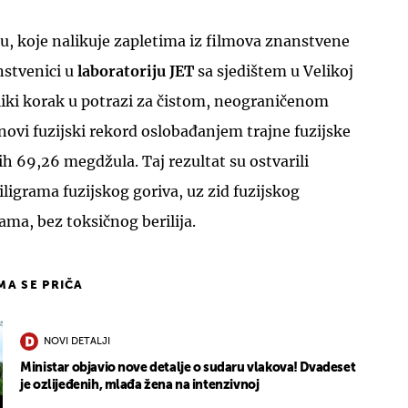
, koje nalikuje zapletima iz filmova znanstvene
nstvenici u
laboratoriju JET
sa sjedištem u Velikoj
veliki korak u potrazi za čistom, neograničenom
 novi fuzijski rekord oslobađanjem trajne fuzijske
ih 69,26 megdžula. Taj rezultat su ostvarili
igrama fuzijskog goriva, uz zid fuzijskog
ama, bez toksičnog berilija.
IMA SE PRIČA
NOVI DETALJI
Ministar objavio nove detalje o sudaru vlakova! Dvadeset
je ozlijeđenih, mlađa žena na intenzivnoj