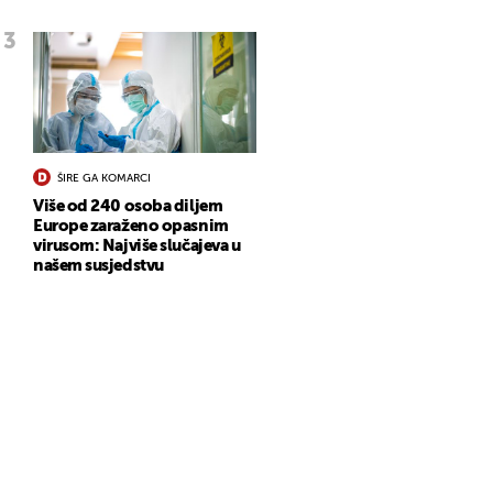
ŠIRE GA KOMARCI
Više od 240 osoba diljem
Europe zaraženo opasnim
virusom: Najviše slučajeva u
našem susjedstvu