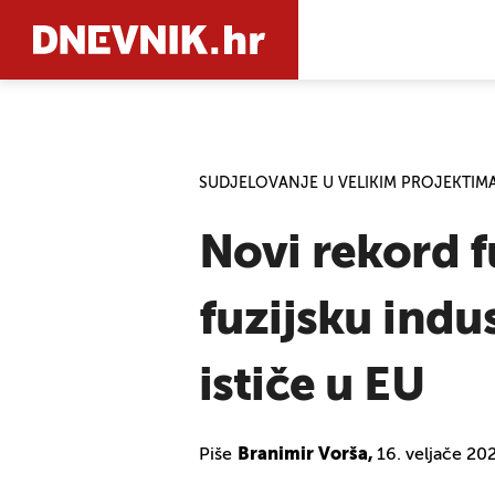
PRETRAŽIT
SUDJELOVANJE U VELIKIM PROJEKTIM
Novi rekord f
fuzijsku indu
ističe u EU
Piše
Branimir Vorša,
16. veljače 20