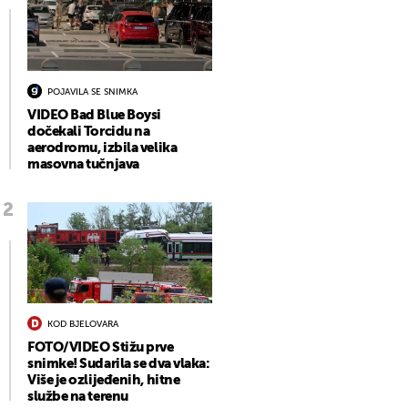
POJAVILA SE SNIMKA
VIDEO Bad Blue Boysi
dočekali Torcidu na
aerodromu, izbila velika
masovna tučnjava
KOD BJELOVARA
FOTO/VIDEO Stižu prve
snimke! Sudarila se dva vlaka:
Više je ozlijeđenih, hitne
službe na terenu