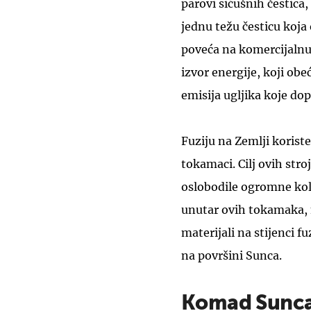
parovi sićušnih čestica,
jednu težu česticu koja
poveća na komercijalnu 
izvor energije, koji o
emisija ugljika koje d
Fuziju na Zemlji korist
tokamaci. Cilj ovih stro
oslobodile ogromne koli
unutar ovih tokamaka, 
materijali na stijenci f
na površini Sunca.
Komad Sunca