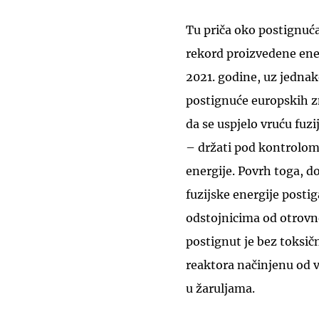
Tu priča oko postignuća
rekord proizvedene ener
2021. godine, uz jednako
postignuće europskih zn
da se uspjelo vruću fu
– držati pod kontrolom 
energije. Povrh toga, d
fuzijske energije posti
odstojnicima od otrovnog
postignut je bez toksičn
reaktora načinjenu od 
u žaruljama.