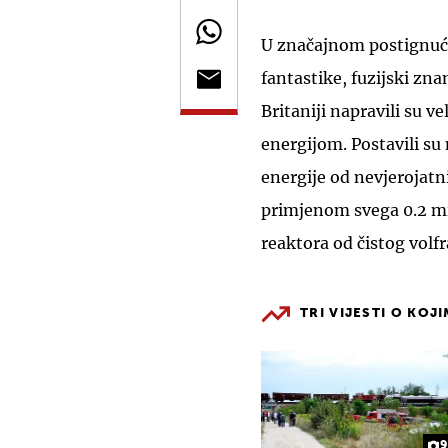
U značajnom postignuću
fantastike, fuzijski zna
Britaniji napravili su 
energijom. Postavili su
energije od nevjerojatn
primjenom svega 0.2 mil
reaktora od čistog volfr
TRI VIJESTI O KOJ
9