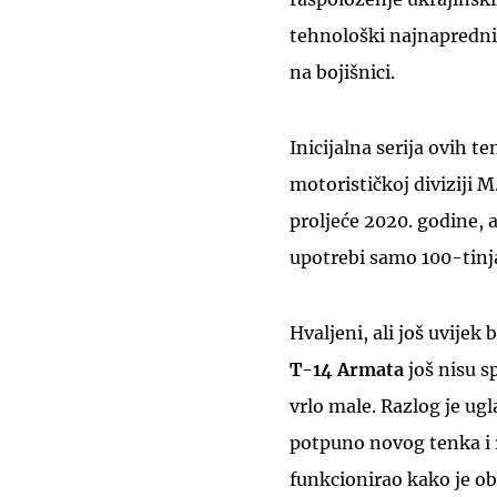
tehnološki najnapredni
na bojišnici.
Inicijalna serija ovih 
motorističkoj diviziji M
proljeće 2020. godine, 
upotrebi samo 100-tinj
Hvaljeni, ali još uvije
T-14 Armata
još nisu sp
vrlo male. Razlog je ug
potpuno novog tenka i r
funkcionirao kako je o