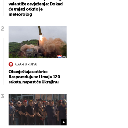
vala stiže osvježenje: Dokad
će trajati otkrio je
meteorolog
ALARM U KIJEVU
Obavještajac otkrio:
Raspoređuju se i imaju 120
raketa, napast će Ukrajinu