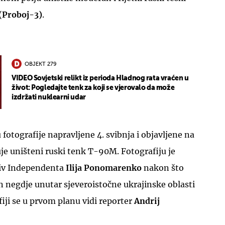
(Proboj-3)
.
OBJEKT 279
VIDEO Sovjetski relikt iz perioda Hladnog rata vraćen u
UKLJUČITE NOTIFIKACIJE
život: Pogledajte tenk za koji se vjerovalo da može
izdržati nuklearni udar
 fotografije napravljene 4. svibnja i objavljene na
uje uništeni ruski tenk T-90M. Fotografiju je
yiv Independenta
Ilija Ponomarenko
nakon što
 negdje unutar sjeveroistočne ukrajinske oblasti
fiji se u prvom planu vidi reporter
Andrij