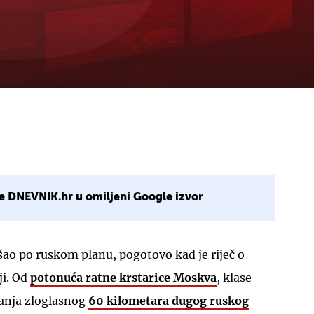
e DNEVNIK.hr u omiljeni Google izvor
išao po ruskom planu, pogotovo kad je riječ o
ji. Od
potonuća ratne krstarice Moskva
, klase
panja zloglasnog
60 kilometara dugog ruskog