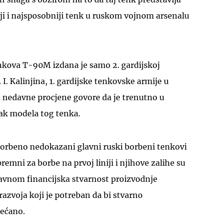
ji i najsposobniji tenk u ruskom vojnom arsenalu
tenkova T-90M izdana je samo 2. gardijskoj
. I. Kalinjina, 1. gardijske tenkovske armije u
a nedavne procjene govore da je trenutno u
ak modela tog tenka.
k borbeno nedokazani glavni ruski borbeni tenkovi
remni za borbe na prvoj liniji i njihove zalihe su
lavnom financijska stvarnost proizvodnje
azvoja koji je potreban da bi stvarno
bećano.