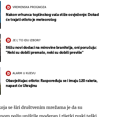
VREMENSKA PROGNOZA
Nakon vrhunca toplinskog vala stiže osvježenje: Dokad
će trajati otkrio je meteorolog
JE L' TO IDU IZBORI?
Stižu novi dodaci na mirovine branitelja, oni poručuju:
"Neki su dobili premalo, neki su dobili previše"
ALARM U KIJEVU
Obavještajac otkrio: Raspoređuju se i imaju 120 raketa,
napast će Ukrajinu
oja se širi društvenim mrežama je da su
nom polju uništile moderan i rijetki ruski teški