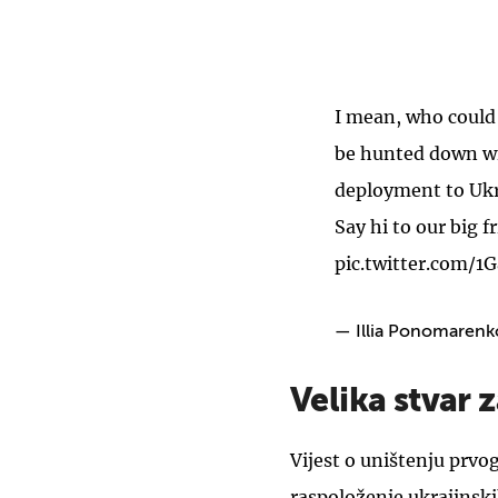
I mean, who could
be hunted down wi
deployment to Ukr
Say hi to our big 
pic.twitter.com/
— Illia Ponomaren
Velika stvar 
Vijest o uništenju prvo
raspoloženje ukrajinski