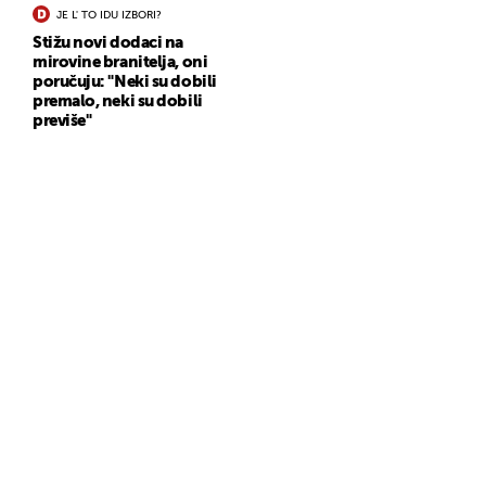
JE L' TO IDU IZBORI?
Stižu novi dodaci na
mirovine branitelja, oni
poručuju: "Neki su dobili
premalo, neki su dobili
previše"