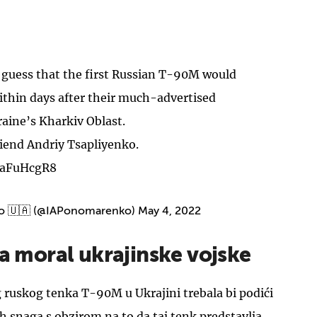
 guess that the first Russian T-90M would
thin days after their much-advertised
aine’s Kharkiv Oblast.
friend Andriy Tsapliyenko.
1GaFuHcgR8
ko 🇺🇦 (@IAPonomarenko)
May 4, 2022
za moral ukrajinske vojske
g ruskog tenka T-90M u Ukrajini trebala bi podići
h snaga s obzirom na to da taj tenk predstavlja