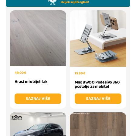
49,00 €
15,99 €
Hrast mix bijeli lak
Max BWOO Podesivo 360
postolje za mobitel
SAZNAJ VIŠE
SAZNAJ VIŠE