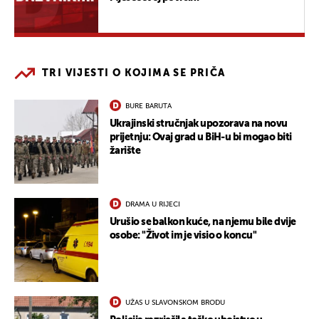
TRI VIJESTI O KOJIMA SE PRIČA
BURE BARUTA
Ukrajinski stručnjak upozorava na novu
prijetnju: Ovaj grad u BiH-u bi mogao biti
žarište
DRAMA U RIJECI
Urušio se balkon kuće, na njemu bile dvije
osobe: "Život im je visio o koncu"
UŽAS U SLAVONSKOM BRODU