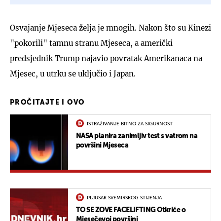
Osvajanje Mjeseca želja je mnogih. Nakon što su Kinezi
"pokorili" tamnu stranu Mjeseca, a američki
predsjednik Trump najavio povratak Amerikanaca na
Mjesec, u utrku se uključio i Japan.
PROČITAJTE I OVO
ISTRAŽIVANJE BITNO ZA SIGURNOST
NASA planira zanimljiv test s vatrom na
površini Mjeseca
PLJUSAK SVEMIRSKOG STIJENJA
TO SE ZOVE FACELIFTING Otkriće o
Mjesečevoj površini