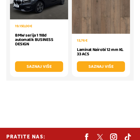
19.150,00 €
BMW serija 1 118d
automatik BUSINESS
13,76 €
DESIGN
Laminat Nairobi 12 mm KL
33 AC5
SAZNAJ VIŠE
SAZNAJ VIŠE
PRATITE NAS: