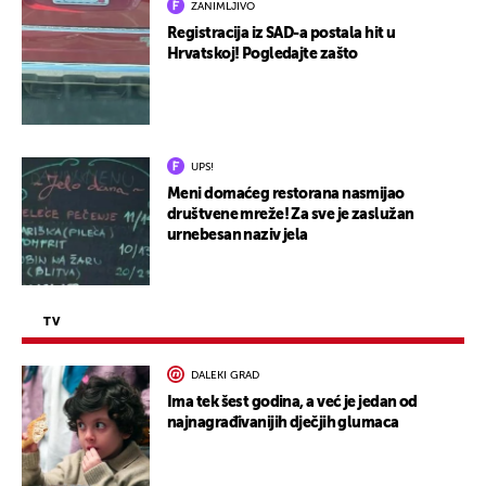
ZANIMLJIVO
Registracija iz SAD-a postala hit u
Hrvatskoj! Pogledajte zašto
UPS!
Meni domaćeg restorana nasmijao
društvene mreže! Za sve je zaslužan
urnebesan naziv jela
TV
DALEKI GRAD
Ima tek šest godina, a već je jedan od
najnagrađivanijih dječjih glumaca