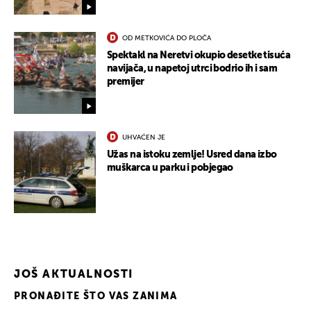
OD METKOVIĆA DO PLOČA
Spektakl na Neretvi okupio desetke tisuća
navijača, u napetoj utrci bodrio ih i sam
premijer
UHVAĆEN JE
Užas na istoku zemlje! Usred dana izbo
muškarca u parku i pobjegao
JOŠ AKTUALNOSTI
PRONAĐITE ŠTO VAS ZANIMA