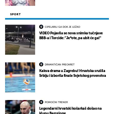
SPORT
CIPELARILI GA DOK JE LEŽAO
VIDEO Pojavila se nova snimka tučnjave
BBB-a i Torcide: "Je*ote, pa ubit će ga!"
DRAMATIČAN PREOKRET
Kakva drama u Zagrebu! Hrvatska srušila
Srbiju i izborila finale Svjetskog prvenstva
POMOĆNI TRENER
Legendarni hrvatski košarkaš došao na
klupu Barcelone