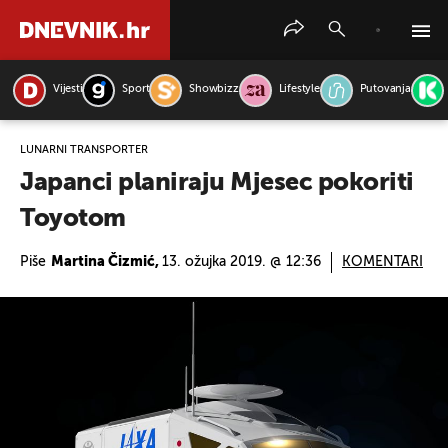
Vijesti
Sport
Showbizz
Lifestyle
Putovanja
PRETRAŽITE VIJESTI
LUNARNI TRANSPORTER
Japanci planiraju Mjesec pokoriti
Toyotom
Piše
Martina Čizmić,
13. ožujka 2019. @ 12:36
KOMENTARI