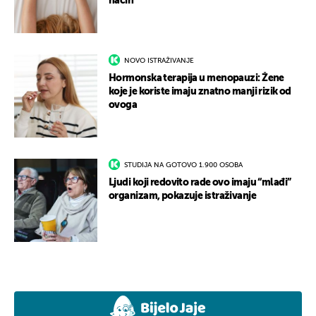
način
NOVO ISTRAŽIVANJE
Hormonska terapija u menopauzi: Žene
koje je koriste imaju znatno manji rizik od
ovoga
STUDIJA NA GOTOVO 1.900 OSOBA
Ljudi koji redovito rade ovo imaju “mlađi”
organizam, pokazuje istraživanje