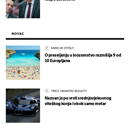
NOVAC
KAMO BI OTIŠLI?
O preseljenju u inozemstvo razmišlja 9 od
10 Europljana
TREĆI UNIKATNI BUGATTI
Nazvan je po vrsti srednjovjekovnog
viteškog konja i visok samo metar