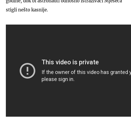
godine, dok bi astronauti odnosno istraživači Mjeseca
stigli nešto kasnije.