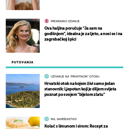
PREKRASNO IZDANJE
Ova haljina poručuje “Ja sam na
godišnjem”, idealna je za ljeto, a nosi se i na
zagrebačkoj špici
PUTOVANJA
UŽIVANJE NA "PRIVATNOM" OTOKU
Hrvatski otok na kojem živi samo jedan
stanovnik: Ljepotan koji je diljem svijeta
poznat po svojem "bijelom zlatu"
MA, SAVRŠENSTVO!
Kolač s limunom i sirom: Recept za