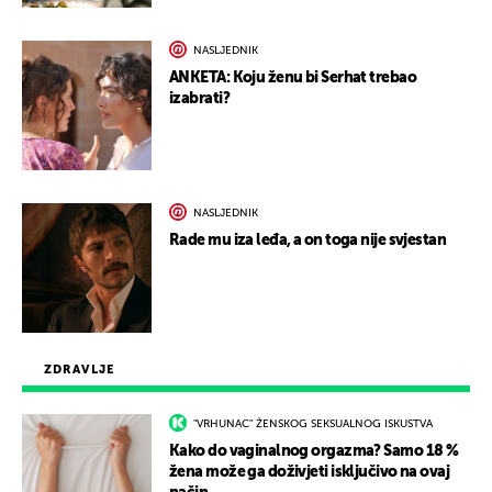
NASLJEDNIK
ANKETA: Koju ženu bi Serhat trebao
izabrati?
NASLJEDNIK
Rade mu iza leđa, a on toga nije svjestan
ZDRAVLJE
"VRHUNAC" ŽENSKOG SEKSUALNOG ISKUSTVA
Kako do vaginalnog orgazma? Samo 18 %
žena može ga doživjeti isključivo na ovaj