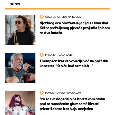
SHOW
ČUVA USPOMENU NA NJEGA
Njezinog oca obožavala je cijela Hrvatska!
Kći neprežaljenog pjevača projurila špicom
na dva kotača
PRED 20 TISUĆA LJUDI
Thompson izazvao ovacije već na početku
koncerta: "Što ću kad sam slab..."
PONOVNO POD POVEĆALOM
Što se sve događalo na hrvatskom otoku
pod osramoćenim glumcem? Bizarni
prizori i danas izazivaju nevjericu