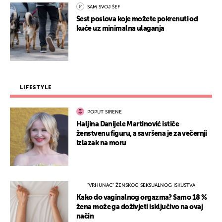
SAM SVOJ ŠEF
Šest poslova koje možete pokrenuti od
kuće uz minimalna ulaganja
LIFESTYLE
POPUT SIRENE
Haljina Danijele Martinović ističe
ženstvenu figuru, a savršena je za večernji
izlazak na moru
"VRHUNAC" ŽENSKOG SEKSUALNOG ISKUSTVA
Kako do vaginalnog orgazma? Samo 18 %
žena može ga doživjeti isključivo na ovaj
način