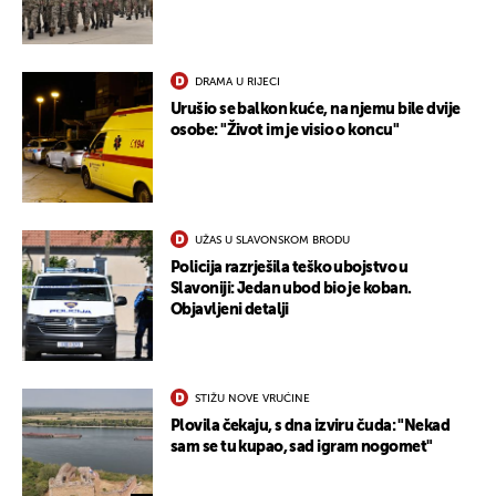
DRAMA U RIJECI
Urušio se balkon kuće, na njemu bile dvije
osobe: "Život im je visio o koncu"
UŽAS U SLAVONSKOM BRODU
Policija razrješila teško ubojstvo u
Slavoniji: Jedan ubod bio je koban.
Objavljeni detalji
STIŽU NOVE VRUĆINE
Plovila čekaju, s dna izviru čuda: "Nekad
sam se tu kupao, sad igram nogomet"
UKLJUČITE NOTIFIKACIJE