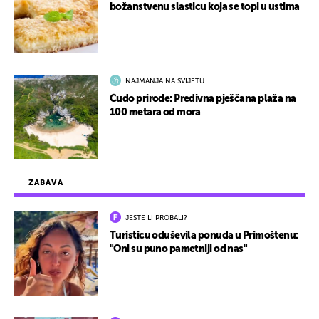
božanstvenu slasticu koja se topi u ustima
NAJMANJA NA SVIJETU
Čudo prirode: Predivna pješčana plaža na
100 metara od mora
ZABAVA
JESTE LI PROBALI?
Turisticu oduševila ponuda u Primoštenu:
"Oni su puno pametniji od nas"