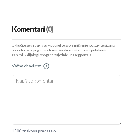
Komentari
(0)
Uključite se u raspravu – podijelite svoje mišljenje, postavite pitanja ili
ponudite svoj pogled na temu. Vaš komentar može potaknuti
zanimljiv dijalog i obogatiti zajednicu našeg portala.
Važna obavijest
!
1500 znakova preostalo