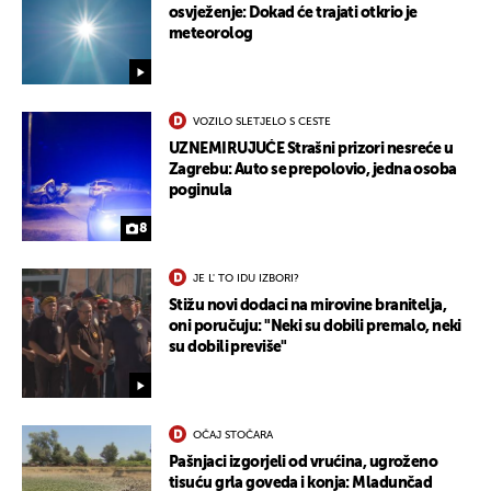
osvježenje: Dokad će trajati otkrio je
meteorolog
VOZILO SLETJELO S CESTE
UZNEMIRUJUĆE Strašni prizori nesreće u
Zagrebu: Auto se prepolovio, jedna osoba
poginula
8
JE L' TO IDU IZBORI?
Stižu novi dodaci na mirovine branitelja,
oni poručuju: "Neki su dobili premalo, neki
su dobili previše"
OČAJ STOČARA
Pašnjaci izgorjeli od vrućina, ugroženo
tisuću grla goveda i konja: Mladunčad