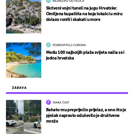
NEDALEKO OD PLOČA
Skriveni vojni tuneli na jugu Hrvatske:
Omiljena kupališta na koja lokalci u miru
dolaze roniti i skakati u more
POKROVITELJ CORONA
Među 100 najboljih plaža svijeta našla se i
jedna hrvatska
ZABAVA
SVAKA ČAST
Bahato mu prepriječio prijelaz, a ono što je
pješak napravio oduševilo je društvene
mreže