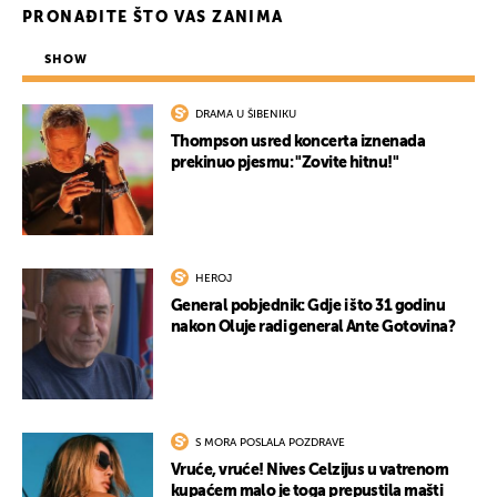
PRONAĐITE ŠTO VAS ZANIMA
SHOW
DRAMA U ŠIBENIKU
Thompson usred koncerta iznenada
prekinuo pjesmu: "Zovite hitnu!"
HEROJ
General pobjednik: Gdje i što 31 godinu
nakon Oluje radi general Ante Gotovina?
S MORA POSLALA POZDRAVE
Vruće, vruće! Nives Celzijus u vatrenom
kupaćem malo je toga prepustila mašti