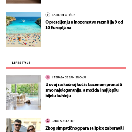
KAMO BI OTIŠLI?
O preseljenju u inozemstvo razmišlja 9 od
10 Europljana
LIFESTYLE
I TERASA JE SAN SNOVA!
U ovoj raskošnoj kući s bazenom pronašli
smo najelegantniju, a možda i najljepšu
bijelu kuhinju
JAKO SU SLATKI!
Zbog simpatičnog para sa špice zaboravili