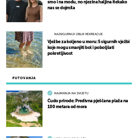
smo i na modu, no njezina haljina itekako
nas se dojmila
NAJSIGURNIJI OBLIK REKREACIJE
Vježbe za koljeno u moru: 5 sigurnih vježbi
koje mogu smanjiti bol i poboljšati
pokretljivost
PUTOVANJA
NAJMANJA NA SVIJETU
Čudo prirode: Predivna pješčana plaža na
100 metara od mora