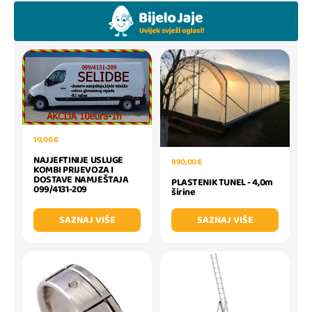
10,00 €
NAJJEFTINIJE USLUGE
990,00 €
KOMBI PRIJEVOZA I
DOSTAVE NAMJEŠTAJA
PLASTENIK TUNEL - 4,0m
099/4131-209
širine
SAZNAJ VIŠE
SAZNAJ VIŠE