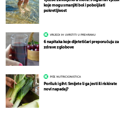
Vježbe za koljeno u moru: 5 sigurnih vježbi
koje mogu smanjiti bol i poboljšati
pokretljivost
VRIJEDI IH UVRSTITI U PREHRANU
6 napitaka koje dijetetičari preporučuju za
zdrave zglobove
PIŠE NUTRICIONISTICA
Poriluk i giht: Smijete li ga jesti ili riskirate
novi napadaj?