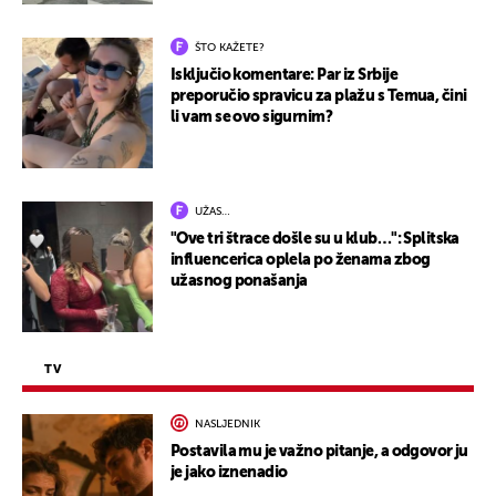
ŠTO KAŽETE?
Isključio komentare: Par iz Srbije
preporučio spravicu za plažu s Temua, čini
li vam se ovo sigurnim?
UŽAS…
"Ove tri štrace došle su u klub…": Splitska
influencerica oplela po ženama zbog
užasnog ponašanja
TV
NASLJEDNIK
Postavila mu je važno pitanje, a odgovor ju
je jako iznenadio