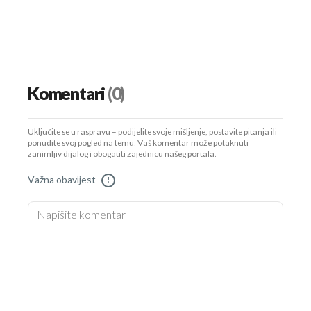
Komentari
(0)
Uključite se u raspravu – podijelite svoje mišljenje, postavite pitanja ili
ponudite svoj pogled na temu. Vaš komentar može potaknuti
zanimljiv dijalog i obogatiti zajednicu našeg portala.
Važna obavijest
!