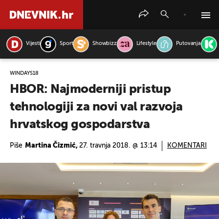
Vijesti
Sport
Showbizz
Lifestyle
Putovanja
PRETRAŽITE VIJESTI
WINDAYS18
HBOR: Najmoderniji pristup
tehnologiji za novi val razvoja
hrvatskog gospodarstva
Piše
Martina Čizmić,
27. travnja 2018. @ 13:14
KOMENTARI