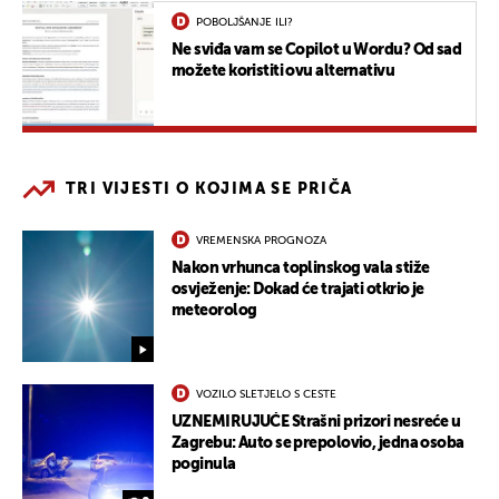
POBOLJŠANJE ILI?
Ne sviđa vam se Copilot u Wordu? Od sad
možete koristiti ovu alternativu
TRI VIJESTI O KOJIMA SE PRIČA
VREMENSKA PROGNOZA
Nakon vrhunca toplinskog vala stiže
osvježenje: Dokad će trajati otkrio je
meteorolog
VOZILO SLETJELO S CESTE
UZNEMIRUJUĆE Strašni prizori nesreće u
Zagrebu: Auto se prepolovio, jedna osoba
poginula