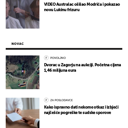
VIDEO Australac ošišao Modrića i pokazao
novu Lukinu frizuru
NOVAC
POVOLJNO
Dvorac u Zagorju na aukciji. Početna cijena
1,46 milijuna eura
ZA POSLODAVCE
Kako ispravno dati nekome otkaz i izbjeći
najčešće pogreške te sudske sporove