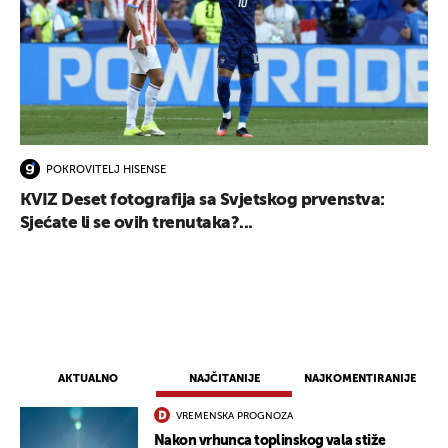
POKROVITELJ HISENSE
UKLJUČITE NOTIFIKACIJE
KVIZ Deset fotografija sa Svjetskog prvenstva:
Sjećate li se ovih trenutaka?...
AKTUALNO
NAJČITANIJE
NAJKOMENTIRANIJE
VREMENSKA PROGNOZA
Nakon vrhunca toplinskog vala stiže