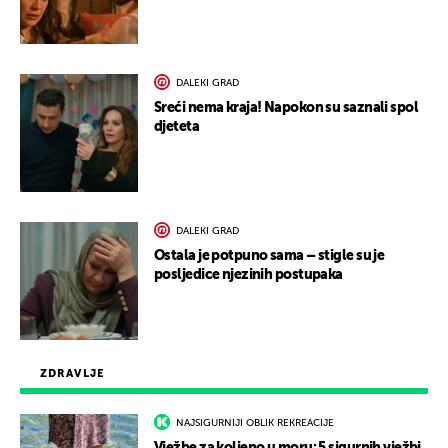
DALEKI GRAD
Sreći nema kraja! Napokon su saznali spol
djeteta
DALEKI GRAD
Ostala je potpuno sama – stigle su je
posljedice njezinih postupaka
ZDRAVLJE
NAJSIGURNIJI OBLIK REKREACIJE