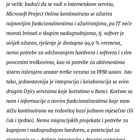
je velik: budući da se radi o internetskom servisu,
Microsoft Project Online kontinuirano se ažurira
najnovijim funkcionalnostima i ažuriranjima, pa IT neće
morati brinuti o skupim nadogradnjama, tj. softver je
uvijek ažuran, rješenje je dostupno 99,9 % vremena,
nema potrebe za održavanjem hardvera i softvera i s tim
poveznim troškovima, kao ni potrebe za aktivnostima
sistem inženjera unutar tvrtke vezano za PPM sustav. Isto
tako, jednostavnija je integracija i kolaboracija sa svim
drugim O365 servisima koje koristimo u Banci. Korisne su
nam i informacije o novim funkcionalnostima koje nam
stižu kontinuirano na redovitoj bazi jednom mjesečno (ili
čak i tjedno). Nema migracijskih projekata i potrebe za
kupnjom i nadogradnjom hardvera, a potencijal za
planiranje su - daljnje integracije s drugim sustavima
,