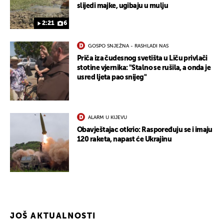
slijedi majke, ugibaju u mulju
2:21
6
GOSPO SNJEŽNA - RASHLADI NAS
Priča iza čudesnog svetišta u Liču privlači
stotine vjernika: "Stalno se rušila, a onda je
usred ljeta pao snijeg"
ALARM U KIJEVU
Obavještajac otkrio: Raspoređuju se i imaju
120 raketa, napast će Ukrajinu
JOŠ AKTUALNOSTI