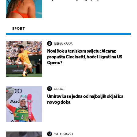
SPORT
NEMA KRAJA
Novi šok u teniskom svijetu: Alcaraz
propušta Cincinatti, hoće li igrati na US
Openu?
ODLAZI
Umirovila se jedna od najboljih skijašica
novog doba
SVE OBJAVIO