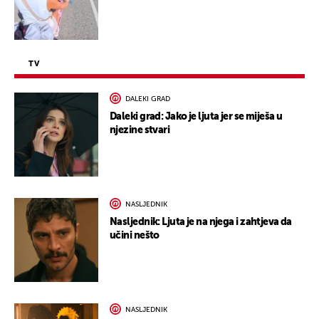
TV
DALEKI GRAD
Daleki grad: Jako je ljuta jer se miješa u
njezine stvari
NASLJEDNIK
Nasljednik: Ljuta je na njega i zahtjeva da
učini nešto
NASLJEDNIK