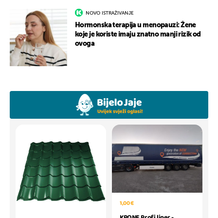
NOVO ISTRAŽIVANJE
Hormonska terapija u menopauzi: Žene
koje je koriste imaju znatno manji rizik od
ovoga
1,00 €
KRONE Profi liner -