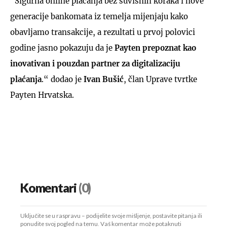
"Sigurna online plaćanja bez suvišnih koraka i nove
generacije bankomata iz temelja mijenjaju kako
obavljamo transakcije, a rezultati u prvoj polovici
godine jasno pokazuju da je
Payten prepoznat kao
inovativan i pouzdan partner za digitalizaciju
plaćanja
.“ dodao je
Ivan Bušić
, član Uprave tvrtke
Payten Hrvatska.
Komentari
(0)
Uključite se u raspravu – podijelite svoje mišljenje, postavite pitanja ili
ponudite svoj pogled na temu. Vaš komentar može potaknuti