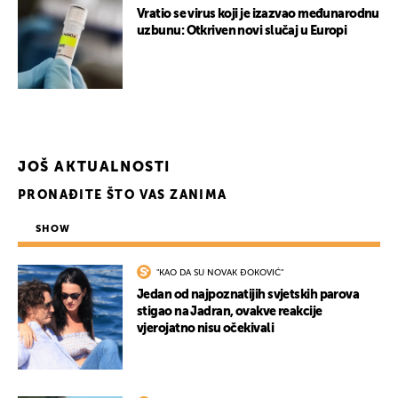
Vratio se virus koji je izazvao međunarodnu
uzbunu: Otkriven novi slučaj u Europi
JOŠ AKTUALNOSTI
PRONAĐITE ŠTO VAS ZANIMA
SHOW
"KAO DA SU NOVAK ĐOKOVIĆ"
Jedan od najpoznatijih svjetskih parova
stigao na Jadran, ovakve reakcije
vjerojatno nisu očekivali