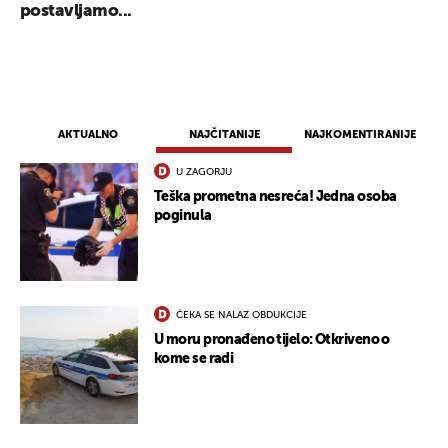
postavljamo...
AKTUALNO
NAJČITANIJE
NAJKOMENTIRANIJE
U ZAGORJU
Teška prometna nesreća! Jedna osoba
poginula
ČEKA SE NALAZ OBDUKCIJE
U moru pronađeno tijelo: Otkriveno o
kome se radi