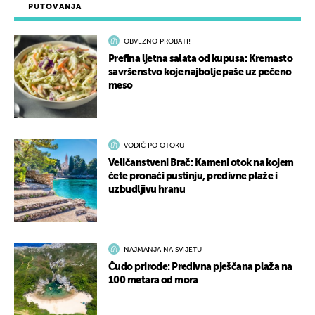
PUTOVANJA
OBVEZNO PROBATI!
Prefina ljetna salata od kupusa: Kremasto
savršenstvo koje najbolje paše uz pečeno
meso
VODIČ PO OTOKU
Veličanstveni Brač: Kameni otok na kojem
ćete pronaći pustinju, predivne plaže i
uzbudljivu hranu
NAJMANJA NA SVIJETU
Čudo prirode: Predivna pješčana plaža na
100 metara od mora