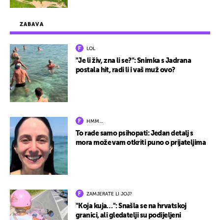
ZABAVA
LOL
"Je li živ, zna li se?": Snimka s Jadrana
postala hit, radi li i vaš muž ovo?
HMM…
To rade samo psihopati: Jedan detalj s
mora može vam otkriti puno o prijateljima
ZAMJERATE LI JOJ?
"Koja kuja…": Snašla se na hrvatskoj
granici, ali gledatelji su podijeljeni