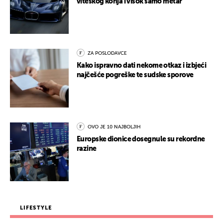
viteškog konja i visok samo metar
ZA POSLODAVCE
Kako ispravno dati nekome otkaz i izbjeći
najčešće pogreške te sudske sporove
OVO JE 10 NAJBOLJIH
Europske dionice dosegnule su rekordne
razine
LIFESTYLE