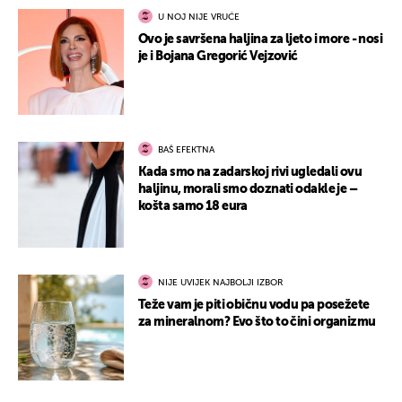
U NOJ NIJE VRUĆE
Ovo je savršena haljina za ljeto i more - nosi
je i Bojana Gregorić Vejzović
BAŠ EFEKTNA
Kada smo na zadarskoj rivi ugledali ovu
haljinu, morali smo doznati odakle je –
košta samo 18 eura
NIJE UVIJEK NAJBOLJI IZBOR
Teže vam je piti običnu vodu pa posežete
za mineralnom? Evo što to čini organizmu