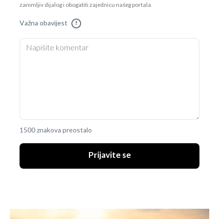
zanimljiv dijalog i obogatiti zajednicu našeg portala.
Važna obavijest
!
1500 znakova preostalo
Prijavite se