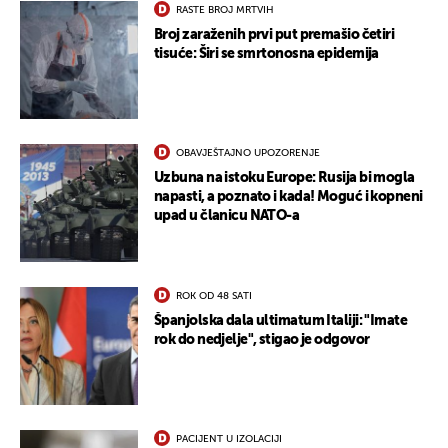
RASTE BROJ MRTVIH
Broj zaraženih prvi put premašio četiri
tisuće: Širi se smrtonosna epidemija
OBAVJEŠTAJNO UPOZORENJE
Uzbuna na istoku Europe: Rusija bi mogla
napasti, a poznato i kada! Moguć i kopneni
upad u članicu NATO-a
ROK OD 48 SATI
Španjolska dala ultimatum Italiji: "Imate
rok do nedjelje", stigao je odgovor
PACIJENT U IZOLACIJI