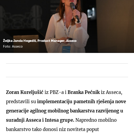
Željka Janda Hegediš, Product Manager, Asseco
Foto: Asseco
Zoran Kureljušić
iz PBZ-a i
Branka Pećnik
iz Asseca,
predstavili su
implementaciju pametnih rješenja nove
generacije agilnog mobilnog bankarstva razvijenog u
suradnji Asseca i Intesa grupe.
Napredno mobilno
bankarstvo tako donosi niz noviteta poput