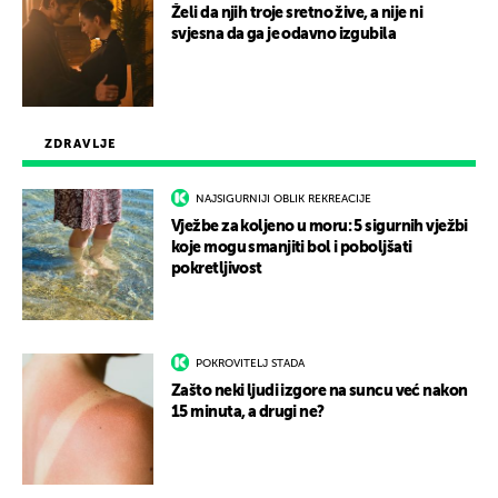
Želi da njih troje sretno žive, a nije ni
svjesna da ga je odavno izgubila
ZDRAVLJE
NAJSIGURNIJI OBLIK REKREACIJE
Vježbe za koljeno u moru: 5 sigurnih vježbi
koje mogu smanjiti bol i poboljšati
pokretljivost
POKROVITELJ STADA
Zašto neki ljudi izgore na suncu već nakon
15 minuta, a drugi ne?