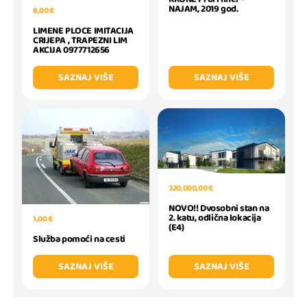
NAJAM, 2019 god.
8,00 €
LIMENE PLOCE IMITACIJA
CRIJEPA , TRAPEZNI LIM
AKCIJA 0977712656
SAZNAJ VIŠE
SAZNAJ VIŠE
320.000,00 €
NOVO!! Dvosobni stan na
2. katu, odlična lokacija
1,00 €
(E4)
Služba pomoći na cesti
SAZNAJ VIŠE
SAZNAJ VIŠE