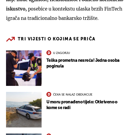
iskustvo,
posebice u kontekstu ulaska brzih FinTech
igrača na tradicionalno bankarsko tržište.
TRI VIJESTI O KOJIMA SE PRIČA
U ZAGORJU
Teška prometna nesreća! Jedna osoba
poginula
ČEKA SE NALAZ OBDUKCIJE
U moru pronađeno tijelo: Otkriveno o
kome se radi