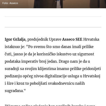
Foto: Asseco
Igor Gržalja
, predsjednik Uprave
Asseco SEE
Hrvatska
istaknuo je: "Po svemu što smo danas imali prilike
čuti, jasno je da je korisničko iskustvo uz sigurnost
podataka imperativ broj jedan. Drago nam je da u
suradnji sa svojim klijentima imamo prilike pridonijeti
podizanju općeg nivoa digitalizacije usluga u Hrvatskoj
i šire i kroz to poboljšati svakodnevnicu naših
sugrađana."