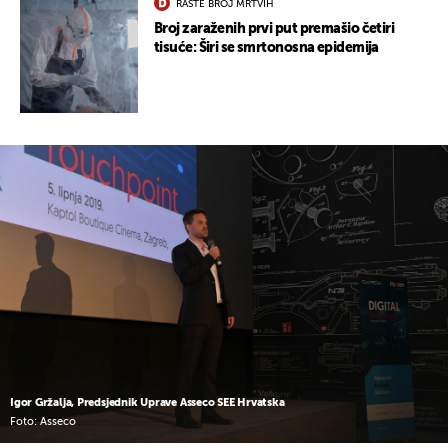
RASTE BROJ MRTVIH
Broj zaraženih prvi put premašio četiri
tisuće: Širi se smrtonosna epidemija
Igor Gržalja, Predsjednik Uprave Asseco SEE Hrvatska
Foto: Asseco