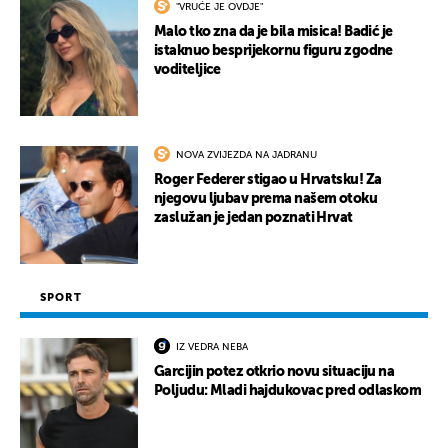
"VRUĆE JE OVDJE"
Malo tko zna da je bila misica! Badić je
istaknuo besprijekornu figuru zgodne
voditeljice
NOVA ZVIJEZDA NA JADRANU
Roger Federer stigao u Hrvatsku! Za
njegovu ljubav prema našem otoku
zaslužan je jedan poznati Hrvat
SPORT
IZ VEDRA NEBA
Garcijin potez otkrio novu situaciju na
Poljudu: Mladi hajdukovac pred odlaskom