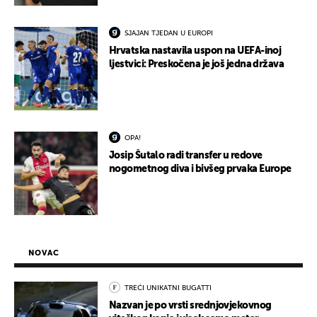
SJAJAN TJEDAN U EUROPI
Hrvatska nastavila uspon na UEFA-inoj
ljestvici: Preskočena je još jedna država
OPA!
Josip Šutalo radi transfer u redove
nogometnog diva i bivšeg prvaka Europe
NOVAC
TREĆI UNIKATNI BUGATTI
Nazvan je po vrsti srednjovjekovnog