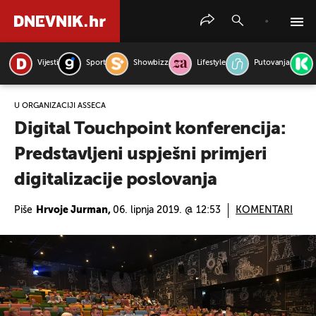
Vijesti
Sport
Showbizz
Lifestyle
Putovanja
PRETRAŽITE VIJESTI
U ORGANIZACIJI ASSECA
Digital Touchpoint konferencija:
Predstavljeni uspješni primjeri
digitalizacije poslovanja
Piše
Hrvoje Jurman,
06. lipnja 2019. @ 12:53
KOMENTARI