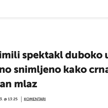
E VIJESTI
imili spektakl duboko 
vno snimljeno kako crn
žan mlaz
23. @ 13:25
KOMENTARI