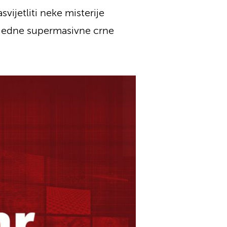
ijetliti neke misterije
z jedne supermasivne crne