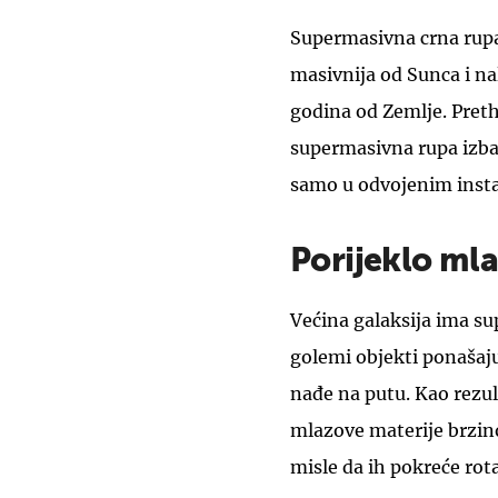
Supermasivna crna rupa 
masivnija od Sunca i na
godina od Zemlje. Preth
supermasivna rupa izba
samo u odvojenim inst
Porijeklo mla
Većina galaksija ima su
golemi objekti ponašaju
nađe na putu. Kao rezul
mlazove materije brzino
misle da ih pokreće rot