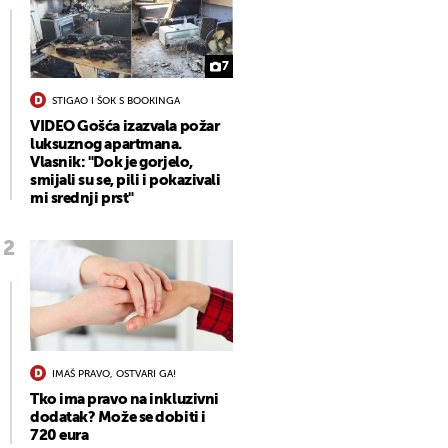
7
STIGAO I ŠOK S BOOKINGA
VIDEO Gošća izazvala požar
luksuznog apartmana.
Vlasnik: "Dok je gorjelo,
smijali su se, pili i pokazivali
mi srednji prst"
IMAŠ PRAVO, OSTVARI GA!
Tko ima pravo na inkluzivni
dodatak? Može se dobiti i
720 eura