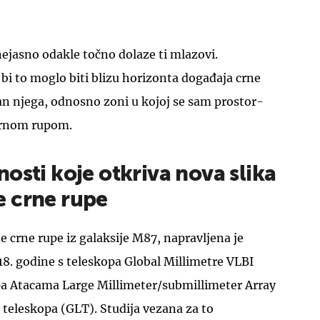
nejasno odakle točno dolaze ti mlazovi.
 bi to moglo biti blizu horizonta događaja crne
an njega, odnosno zoni u kojoj se sam prostor-
 crnom rupom.
osti koje otkriva nova slika
 crne rupe
 crne rupe iz galaksije M87, napravljena je
8. godine s teleskopa Global Millimetre VLBI
a Atacama Large Millimeter/submillimeter Array
teleskopa (GLT). Studija vezana za to