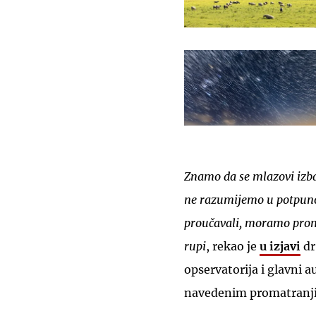
Znamo da se mlazovi izbac
ne razumijemo u potpunos
proučavali, moramo proma
rupi
, rekao je
u izjavi
dr
opservatorija i glavni 
navedenim promatranj