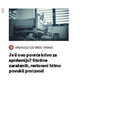
KRENULO OD BRZE HRANE
Je li ovo povrće krivo za
epidemiju? Stotine
zaraženih, restorani hitno
povukli proizvod