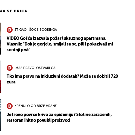
IMA SE PRIČA
STIGAO I ŠOK S BOOKINGA
VIDEO Gošća izazvala požar luksuznog apartmana.
Vlasnik: "Dok je gorjelo, smijali su se, pili i pokazivali mi
srednji prst"
UKLJUČITE NOTIFIKACIJE
IMAŠ PRAVO, OSTVARI GA!
Tko ima pravo na inkluzivni dodatak? Može se dobiti i 720
eura
KRENULO OD BRZE HRANE
Je li ovo povrće krivo za epidemiju? Stotine zaraženih,
restorani hitno povukli proizvod