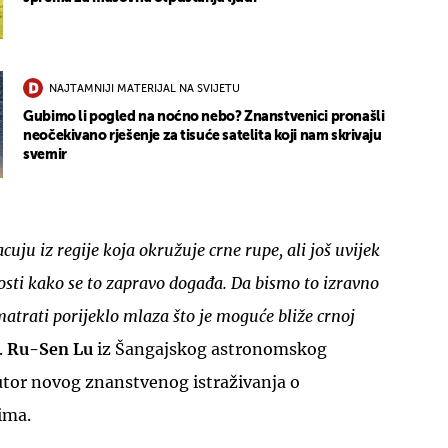
NAJTAMNIJI MATERIJAL NA SVIJETU
Gubimo li pogled na noćno nebo? Znanstvenici pronašli
neočekivano rješenje za tisuće satelita koji nam skrivaju
svemir
uju iz regije koja okružuje crne rupe, ali još uvijek
ti kako se to zapravo događa. Da bismo to izravno
trati porijeklo mlaza što je moguće bliže crnoj
.
Ru-Sen Lu
iz Šangajskog astronomskog
autor novog znanstvenog istraživanja o
ima.