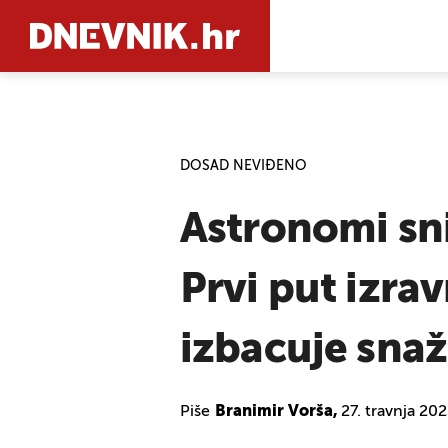
PRETRAŽIT
DOSAD NEVIĐENO
Astronomi sn
Prvi put izra
izbacuje sna
Piše
Branimir Vorša,
27. travnja 20