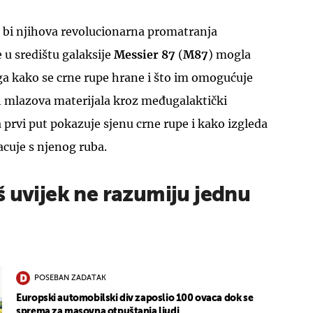
 bi njihova revolucionarna promatranja
 u središtu galaksije
Messier 87
(
M87
) mogla
ga kako se crne rupe hrane i što im omogućuje
h mlazova materijala kroz međugalaktički
a prvi put pokazuje sjenu crne rupe i kako izgleda
acuje s njenog ruba.
 uvijek ne razumiju jednu
POSEBAN ZADATAK
Europski automobilski div zaposlio 100 ovaca dok se
sprema za masovna otpuštanja ljudi