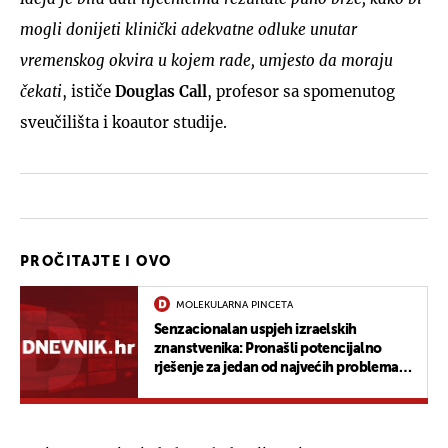
mogli donijeti klinički adekvatne odluke unutar
vremenskog okvira u kojem rade, umjesto da moraju
čekati
, ističe
Douglas Call
, profesor sa spomenutog
sveučilišta i koautor studije.
PROČITAJTE I OVO
MOLEKULARNA PINCETA
Senzacionalan uspjeh izraelskih
znanstvenika: Pronašli potencijalno
rješenje za jedan od najvećih problema
javnog zdravstva 21. stoljeća