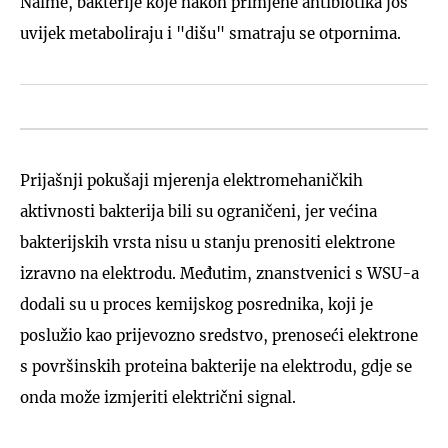
Naime, bakterije koje nakon primjene antibiotika još
uvijek metaboliraju i "dišu" smatraju se otpornima.
Prijašnji pokušaji mjerenja elektromehaničkih
aktivnosti bakterija bili su ograničeni, jer većina
bakterijskih vrsta nisu u stanju prenositi elektrone
izravno na elektrodu. Međutim, znanstvenici s WSU-a
dodali su u proces kemijskog posrednika, koji je
poslužio kao prijevozno sredstvo, prenoseći elektrone
s površinskih proteina bakterije na elektrodu, gdje se
onda može izmjeriti električni signal.