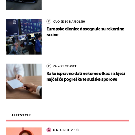
OVO JE 10 NAJBOLJIH
Europske dionice dosegnule su rekordne
razine
ZA POSLODAVCE
Kako ispravno dati nekome otkaz i izbjeći
najčešće pogreške te sudske sporove
LIFESTYLE
U NOJ NIJE VRUĆE