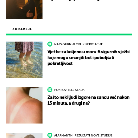
ZDRAVLJE
NAJSIGURNIJI OBLIK REKREACIJE
Vježbe za koljeno u moru: 5 sigurnih vježbi
koje mogu smanjiti bol i poboljšati
pokretljivost
POKROVITELJ STADA
Zašto neki ljudi izgore na suncu već nakon
15 minuta, a drugi ne?
ALARMANTNI REZULTATI NOVE STUDIJE