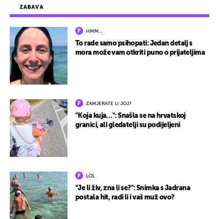
ZABAVA
HMM…
To rade samo psihopati: Jedan detalj s
mora može vam otkriti puno o prijateljima
ZAMJERATE LI JOJ?
"Koja kuja…": Snašla se na hrvatskoj
granici, ali gledatelji su podijeljeni
LOL
"Je li živ, zna li se?": Snimka s Jadrana
postala hit, radi li i vaš muž ovo?