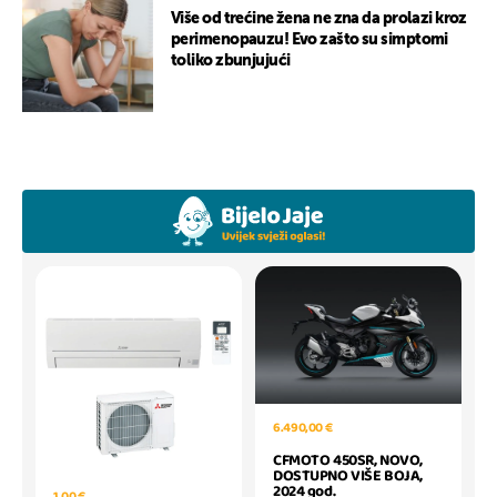
Više od trećine žena ne zna da prolazi kroz
perimenopauzu! Evo zašto su simptomi
toliko zbunjujući
6.490,00 €
CFMOTO 450SR, NOVO,
DOSTUPNO VIŠE BOJA,
2024 god.
1,00 €