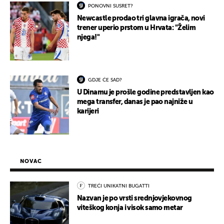
PONOVNI SUSRET?
Newcastle prodao tri glavna igrača, novi
trener uperio prstom u Hrvata: "Želim
njega!"
GDJE ĆE SAD?
U Dinamu je prošle godine predstavljen kao
mega transfer, danas je pao najniže u
karijeri
NOVAC
TREĆI UNIKATNI BUGATTI
Nazvan je po vrsti srednjovjekovnog
viteškog konja i visok samo metar