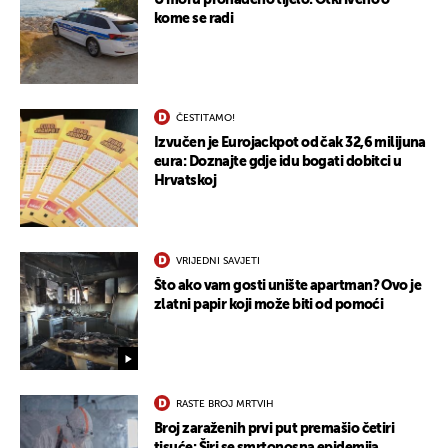
U moru pronađeno tijelo: Otkriveno o
kome se radi
ČESTITAMO!
Izvučen je Eurojackpot od čak 32,6 milijuna
eura: Doznajte gdje idu bogati dobitci u
Hrvatskoj
VRIJEDNI SAVJETI
Što ako vam gosti unište apartman? Ovo je
zlatni papir koji može biti od pomoći
RASTE BROJ MRTVIH
Broj zaraženih prvi put premašio četiri