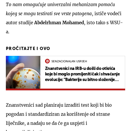
To nam omogućuje univerzalni mehanizam pomoću
kojeg se mogu testirati sve vrste patogena
, ističe vodeći
autor studije
Abdelrhman Mohamed
, isto tako s WSU-
a.
PROČITAJTE I OVO
SENZACIONALAN USPJEH
Znanstvenici na IRB-u došli do otkrića
koje bi moglo promijeniti čak i shvaćanje
evolucije: "Bakterije su bitno složenije
nego što smo očekivali"
Znanstvenici sad planiraju izraditi test koji bi bio
pogodan i standardiziran za korištenje od strane
liječnike, a nadaju se da će ga uspjeti i