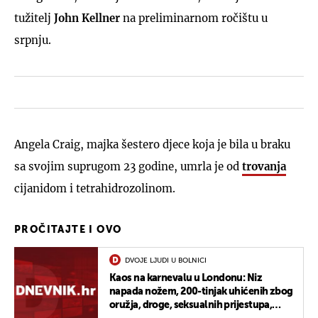
tužitelj
John Kellner
na preliminarnom ročištu u
srpnju.
Angela Craig, majka šestero djece koja je bila u braku
sa svojim suprugom 23 godine, umrla je od
trovanja
cijanidom i tetrahidrozolinom.
PROČITAJTE I OVO
DVOJE LJUDI U BOLNICI
Kaos na karnevalu u Londonu: Niz
napada nožem, 200-tinjak uhićenih zbog
oružja, droge, seksualnih prijestupa,