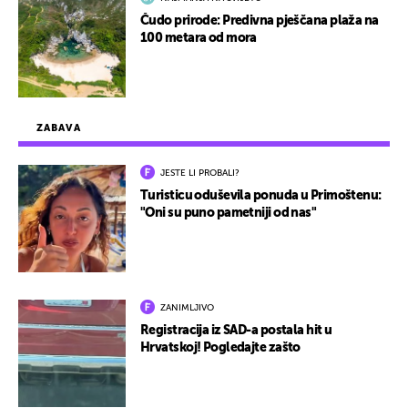
Čudo prirode: Predivna pješčana plaža na
100 metara od mora
ZABAVA
JESTE LI PROBALI?
Turisticu oduševila ponuda u Primoštenu:
"Oni su puno pametniji od nas"
ZANIMLJIVO
Registracija iz SAD-a postala hit u
Hrvatskoj! Pogledajte zašto