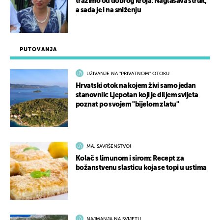
tražimo od dobrog kroja: Naglašava struk,
a sada je i na sniženju
PUTOVANJA
UŽIVANJE NA "PRIVATNOM" OTOKU
Hrvatski otok na kojem živi samo jedan
stanovnik: Ljepotan koji je diljem svijeta
poznat po svojem "bijelom zlatu"
MA, SAVRŠENSTVO!
Kolač s limunom i sirom: Recept za
božanstvenu slasticu koja se topi u ustima
NAJMANJA NA SVIJETU