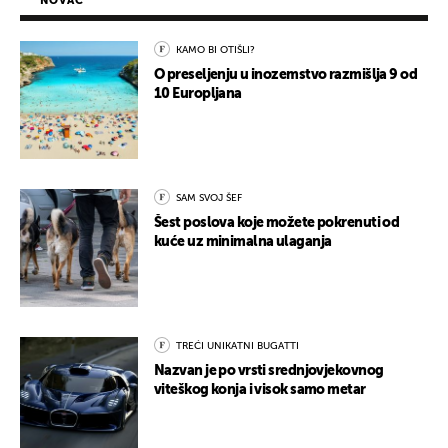
NOVAC
KAMO BI OTIŠLI?
O preseljenju u inozemstvo razmišlja 9 od
10 Europljana
SAM SVOJ ŠEF
Šest poslova koje možete pokrenuti od
kuće uz minimalna ulaganja
TREĆI UNIKATNI BUGATTI
Nazvan je po vrsti srednjovjekovnog
viteškog konja i visok samo metar