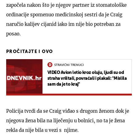
započela nakon što je njegov partner iz stomatološke
ordinacije spomenuo medicinskoj sestri da je Craig
naručio kalijev cijanid iako im nije bio potreban za
posao.
PROČITAJTE I OVO
STRAVIČNI TRENUCI
VIDEO Avion letio kroz oluju, ljudi su od
straha vrištali, povraćali i plakali: "Mislila
sam da je to kraj"
Policija tvrdi da se Craig viđao s drugom ženom dok je
njegova žena bila na liječenju u bolnici, no ta je žena
rekla da nije bila u vezi s njime.