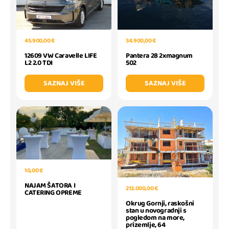
45.900,00 €
34.900,00 €
12609 VW Caravelle LIFE
Pantera 28 2xmagnum
L2 2.0 TDI
502
SAZNAJ VIŠE
SAZNAJ VIŠE
10,00 €
NAJAM ŠATORA I
213.000,00 €
CATERING OPREME
Okrug Gornji, raskošni
stan u novogradnji s
pogledom na more,
prizemlje, 64