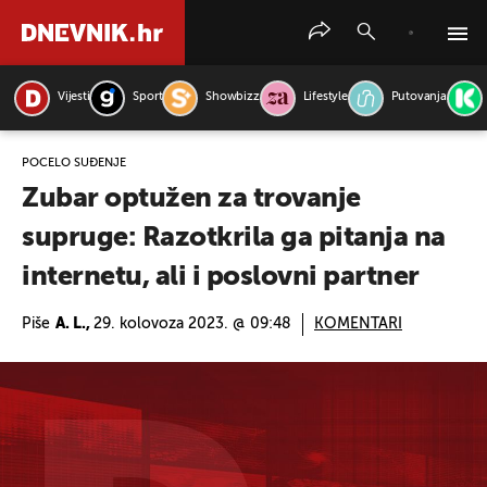
Vijesti
Sport
Showbizz
Lifestyle
Putovanja
PRETRAŽITE VIJESTI
POČELO SUĐENJE
Zubar optužen za trovanje
supruge: Razotkrila ga pitanja na
internetu, ali i poslovni partner
Piše
A. L.,
29. kolovoza 2023. @ 09:48
KOMENTARI