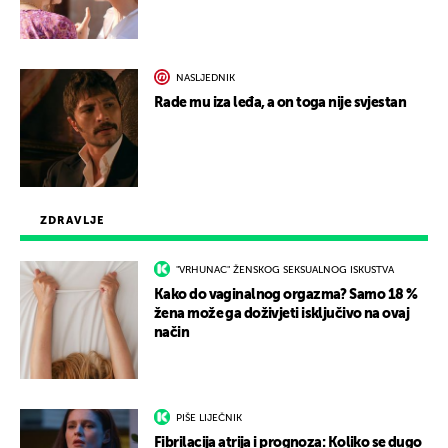
NASLJEDNIK
Rade mu iza leđa, a on toga nije svjestan
ZDRAVLJE
"VRHUNAC" ŽENSKOG SEKSUALNOG ISKUSTVA
Kako do vaginalnog orgazma? Samo 18 %
žena može ga doživjeti isključivo na ovaj
način
PIŠE LIJEČNIK
Fibrilacija atrija i prognoza: Koliko se dugo