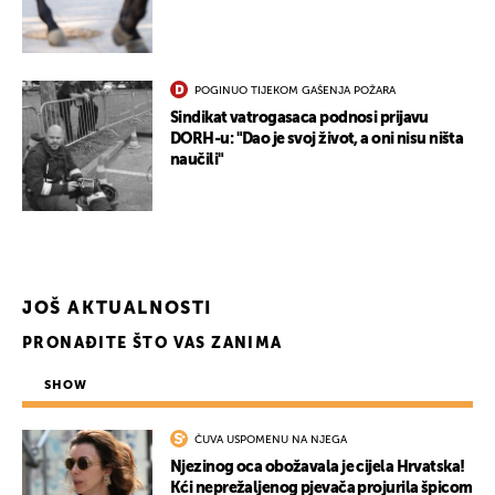
POGINUO TIJEKOM GAŠENJA POŽARA
Sindikat vatrogasaca podnosi prijavu
DORH-u: "Dao je svoj život, a oni nisu ništa
naučili"
JOŠ AKTUALNOSTI
PRONAĐITE ŠTO VAS ZANIMA
SHOW
ČUVA USPOMENU NA NJEGA
Njezinog oca obožavala je cijela Hrvatska!
Kći neprežaljenog pjevača projurila špicom