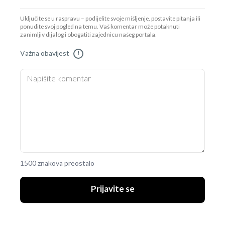
Uključite se u raspravu – podijelite svoje mišljenje, postavite pitanja ili
ponudite svoj pogled na temu. Vaš komentar može potaknuti
zanimljiv dijalog i obogatiti zajednicu našeg portala.
Važna obavijest
!
1500 znakova preostalo
Prijavite se