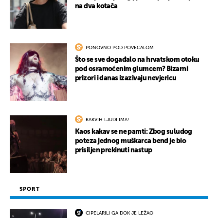
na dva kotača
PONOVNO POD POVEĆALOM
Što se sve događalo na hrvatskom otoku
pod osramoćenim glumcem? Bizarni
prizori i danas izazivaju nevjericu
KAKVIH LJUDI IMA!
Kaos kakav se ne pamti: Zbog suludog
poteza jednog muškarca bend je bio
prisiljen prekinuti nastup
SPORT
CIPELARILI GA DOK JE LEŽAO