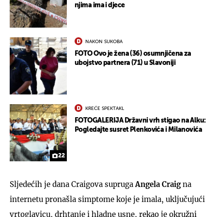
njima ima i djece
NAKON SUKOBA
FOTO Ovo je žena (36) osumnjičena za
ubojstvo partnera (71) u Slavoniji
KREĆE SPEKTAKL
FOTOGALERIJA Državni vrh stigao na Alku:
Pogledajte susret Plenkovića i Milanovića
22
Sljedećih je dana Craigova supruga
Angela Craig
na
internetu pronašla simptome koje je imala, uključujući
vrtoglavicu, drhtanje i hladne usne, rekao je okružni