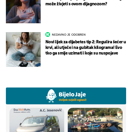
može živjeti s ovom dijagnozom?
NEDAVNO JE ODOBREN
Novi lijek za dijabetes tip 2: Regulira šećer u
krvi, ali utječe i na gubitak kilograma! Evo
tko ga smije uzimati i koje su nuspojave