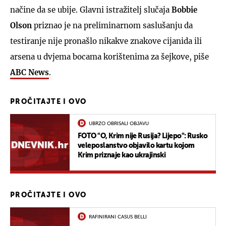
načine da se ubije. Glavni istražitelj slučaja
Bobbie
Olson
priznao je na preliminarnom saslušanju da
testiranje nije pronašlo nikakve znakove cijanida ili
arsena u dvjema bocama korištenima za šejkove, piše
ABC News
.
PROČITAJTE I OVO
UBRZO OBRISALI OBJAVU
FOTO "O, Krim nije Rusija? Lijepo": Rusko
veleposlanstvo objavilo kartu kojom
Krim priznaje kao ukrajinski
PROČITAJTE I OVO
RAFINIRANI CASUS BELLI