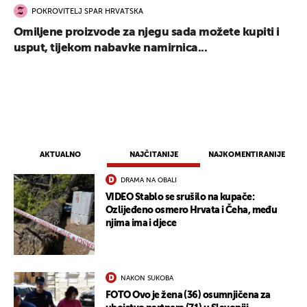
POKROVITELJ SPAR HRVATSKA
Omiljene proizvode za njegu sada možete kupiti i
usput, tijekom nabavke namirnica...
AKTUALNO
NAJČITANIJE
NAJKOMENTIRANIJE
DRAMA NA OBALI
VIDEO Stablo se srušilo na kupače:
Ozlijeđeno osmero Hrvata i Čeha, među
UKLJUČITE NOTIFIKACIJE
njima ima i djece
NAKON SUKOBA
FOTO Ovo je žena (36) osumnjičena za