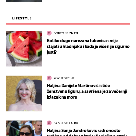
LIFESTYLE
DOBRO JE ZNATI
Koliko dugo narezana lubenica smije
stajati u hladnjaku i kada je više nije sigurno
jesti?
POPUT SIRENE
Haljina Danijele Martinović ističe
ženstvenu figuru, a savršena je za večernji
izlazak na moru
ZA SINJSKU ALKU
Haljina Sonje Jandroković radi ono što