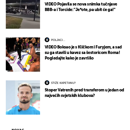
VIDEO Pojavila se nova snimka tučnjave
BBB-a i Torcide: "Je*ote, pa ubit će ga!"
POLJACI...
VIDEO Boksao je s Kličkom i Furyjem, a sad
su ga stavili u kavez sa šestoricom Roma!
Pogledajte kako je završilo
STIŽE KAPETANU?
Stoper Vatrenih pred transferom u jedan od
najvećih svjetskih klubova?