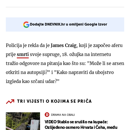
Dodajte DNEVNIK.hr u omiljeni Google izvor
Policija je rekla da je
James Craig
, koji je započeo aferu
prije
smrti
svoje supruge, 18. ožujka na internetu
tražio odgovore na pitanja kao što su: "Može li se arsen
otkriti na autopsiji?" i "Kako napraviti da ubojstvo
izgleda kao srčani udar?"
TRI VIJESTI O KOJIMA SE PRIČA
DRAMA NA OBALI
VIDEO Stablo se srušilo na kupače:
Ozlijeđeno osmero Hrvata i Čeha, među