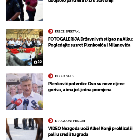
ubojstvo partnera (71) u Slavoniji
KREĆE SPEKTAKL
FOTOGALERIJA Državni vrh stigao na Alku:
Pogledajte susret Plenkovića i Milanovića
22
DOBRA VIJEST
Plenković potvrdio: Ovo su nove cijene
goriva, a ima još jedna promjena
NEUGODNI PRIZORI
VIDEO Nezgoda uoči Alke! Konji proklizali i
pali u središtu grada