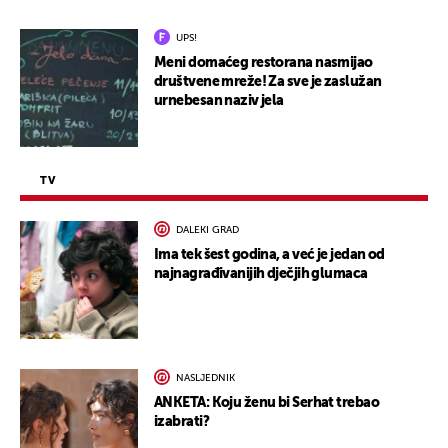
UPS!
Meni domaćeg restorana nasmijao
društvene mreže! Za sve je zaslužan
urnebesan naziv jela
TV
DALEKI GRAD
Ima tek šest godina, a već je jedan od
najnagrađivanijih dječjih glumaca
NASLJEDNIK
ANKETA: Koju ženu bi Serhat trebao
izabrati?