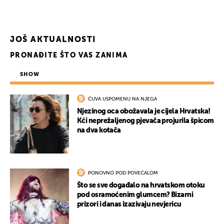
UKLJUČITE NOTIFIKACIJE
JOŠ AKTUALNOSTI
PRONAĐITE ŠTO VAS ZANIMA
SHOW
ČUVA USPOMENU NA NJEGA
Njezinog oca obožavala je cijela Hrvatska!
Kći neprežaljenog pjevača projurila špicom
na dva kotača
PONOVNO POD POVEĆALOM
Što se sve događalo na hrvatskom otoku
pod osramoćenim glumcem? Bizarni
prizori i danas izazivaju nevjericu