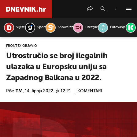
Vijesti
Sport
Showbizz
Lifestyle
Putovanja
PRETRAŽITE VIJESTI
FRONTEX OBJAVIO
Utrostručio se broj ilegalnih
ulazaka u Europsku uniju sa
Zapadnog Balkana u 2022.
Piše
T.V.,
14. lipnja 2022. @ 12:21
KOMENTARI