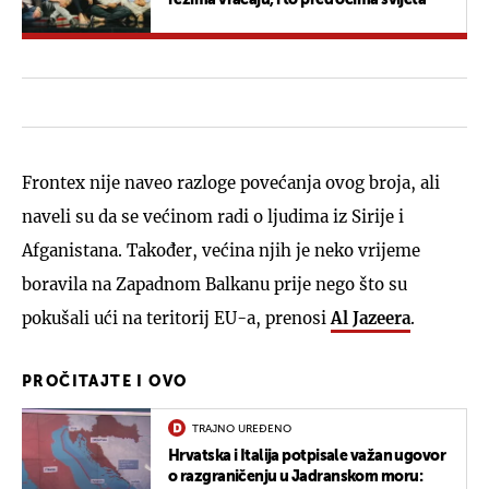
Frontex nije naveo razloge povećanja ovog broja, ali
naveli su da se većinom radi o ljudima iz Sirije i
Afganistana. Također, većina njih je neko vrijeme
boravila na Zapadnom Balkanu prije nego što su
pokušali ući na teritorij EU-a, prenosi
Al Jazeera
.
PROČITAJTE I OVO
TRAJNO UREĐENO
Hrvatska i Italija potpisale važan ugovor
o razgraničenju u Jadranskom moru: