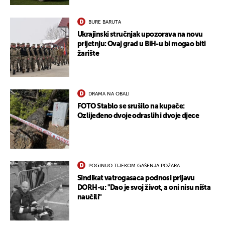
BURE BARUTA
Ukrajinski stručnjak upozorava na novu
prijetnju: Ovaj grad u BiH-u bi mogao biti
žarište
DRAMA NA OBALI
FOTO Stablo se srušilo na kupače:
Ozlijeđeno dvoje odraslih i dvoje djece
POGINUO TIJEKOM GAŠENJA POŽARA
Sindikat vatrogasaca podnosi prijavu
DORH-u: "Dao je svoj život, a oni nisu ništa
naučili"