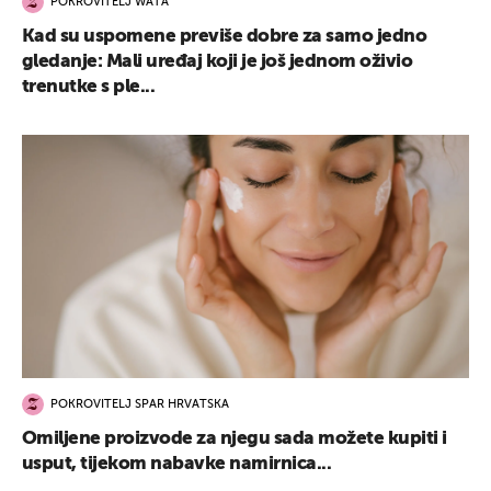
POKROVITELJ WATA
Kad su uspomene previše dobre za samo jedno
gledanje: Mali uređaj koji je još jednom oživio
trenutke s ple...
POKROVITELJ SPAR HRVATSKA
Omiljene proizvode za njegu sada možete kupiti i
usput, tijekom nabavke namirnica...