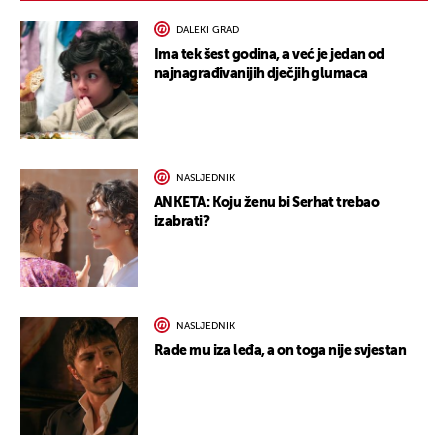
DALEKI GRAD
Ima tek šest godina, a već je jedan od
najnagrađivanijih dječjih glumaca
NASLJEDNIK
ANKETA: Koju ženu bi Serhat trebao
izabrati?
NASLJEDNIK
Rade mu iza leđa, a on toga nije svjestan