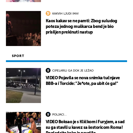
KAKVIH LJUDI IMA!
Kaos kakav se ne pamti: Zbog suludog
poteza jednog muškarca bend je bio
prisiljen prekinuti nastup
SPORT
CIPELARILI GA DOK JE LEŽAO
VIDEO Pojavila se nova snimka tučnjave
BBB-a i Torcide: "Je*ote, pa ubit će ga!"
POLJACI...
VIDEO Boksao je s Kličkom i Furyjem, a sad
su ga stavili u kavez sa šestoricom Roma!