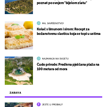
poznat po svojem "bijelom zlatu"
MA, SAVRŠENSTVO!
Kolač s limunom i sirom: Recept za
božanstvenu slasticu koja se topi u ustima
NAJMANJA NA SVIJETU
Čudo prirode: Predivna pješčana plaža na
100 metara od mora
ZABAVA
JESTE LI PROBALI?