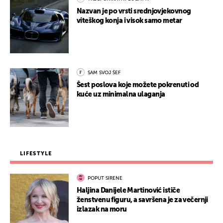
Nazvan je po vrsti srednjovjekovnog
viteškog konja i visok samo metar
SAM SVOJ ŠEF
Šest poslova koje možete pokrenuti od
kuće uz minimalna ulaganja
LIFESTYLE
POPUT SIRENE
Haljina Danijele Martinović ističe
ženstvenu figuru, a savršena je za večernji
izlazak na moru