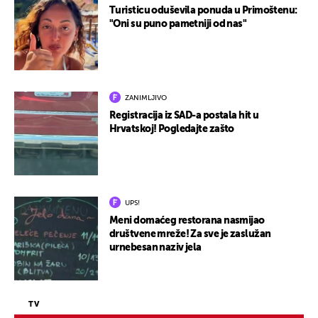
Turisticu oduševila ponuda u Primoštenu:
"Oni su puno pametniji od nas"
ZANIMLJIVO
Registracija iz SAD-a postala hit u
Hrvatskoj! Pogledajte zašto
UPS!
Meni domaćeg restorana nasmijao
društvene mreže! Za sve je zaslužan
urnebesan naziv jela
TV