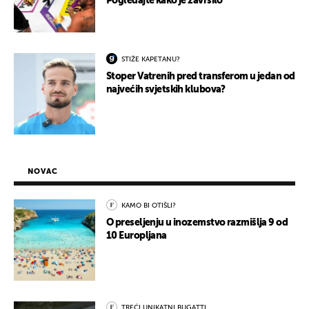
Pogledajte kako je završilo
STIŽE KAPETANU?
Stoper Vatrenih pred transferom u jedan od
najvećih svjetskih klubova?
NOVAC
KAMO BI OTIŠLI?
O preseljenju u inozemstvo razmišlja 9 od
10 Europljana
TREĆI UNIKATNI BUGATTI