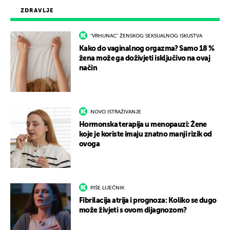
ZDRAVLJE
"VRHUNAC" ŽENSKOG SEKSUALNOG ISKUSTVA
Kako do vaginalnog orgazma? Samo 18 %
žena može ga doživjeti isključivo na ovaj
način
NOVO ISTRAŽIVANJE
Hormonska terapija u menopauzi: Žene
koje je koriste imaju znatno manji rizik od
ovoga
PIŠE LIJEČNIK
Fibrilacija atrija i prognoza: Koliko se dugo
može živjeti s ovom dijagnozom?