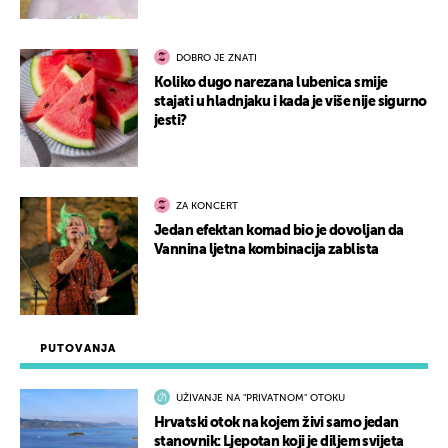
DOBRO JE ZNATI
Koliko dugo narezana lubenica smije
stajati u hladnjaku i kada je više nije sigurno
jesti?
ZA KONCERT
Jedan efektan komad bio je dovoljan da
Vannina ljetna kombinacija zablista
PUTOVANJA
UŽIVANJE NA "PRIVATNOM" OTOKU
Hrvatski otok na kojem živi samo jedan
stanovnik: Ljepotan koji je diljem svijeta