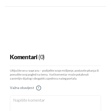
Komentari
(0)
Uključite se u raspravu – podijelite svoje mišljenje, postavite pitanja ili
ponudite svoj pogled na temu. Vaš komentar može potaknuti
zanimljiv dijalog i obogatiti zajednicu našeg portala.
Važna obavijest
!