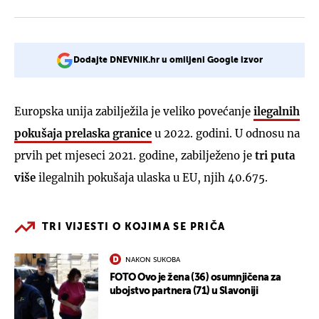
Dodajte DNEVNIK.hr u omiljeni Google izvor
Europska unija zabilježila je veliko povećanje
ilegalnih
pokušaja prelaska granice
u 2022. godini. U odnosu na
prvih pet mjeseci 2021. godine, zabilježeno je
tri puta
više
ilegalnih pokušaja ulaska u EU, njih 40.675.
TRI VIJESTI O KOJIMA SE PRIČA
NAKON SUKOBA
FOTO Ovo je žena (36) osumnjičena za
ubojstvo partnera (71) u Slavoniji