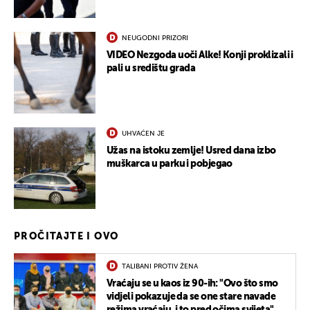
NEUGODNI PRIZORI
VIDEO Nezgoda uoči Alke! Konji proklizali i
pali u središtu grada
UHVAĆEN JE
Užas na istoku zemlje! Usred dana izbo
muškarca u parku i pobjegao
PROČITAJTE I OVO
TALIBANI PROTIV ŽENA
Vraćaju se u kaos iz 90-ih: "Ovo što smo
vidjeli pokazuje da se one stare navade
režima vraćaju, i to pred očima svijeta"