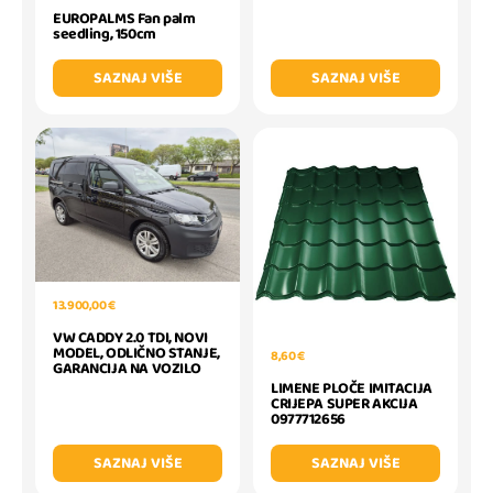
EUROPALMS Fan palm
seedling, 150cm
SAZNAJ VIŠE
SAZNAJ VIŠE
13.900,00 €
VW CADDY 2.0 TDI, NOVI
MODEL, ODLIČNO STANJE,
8,60 €
GARANCIJA NA VOZILO
LIMENE PLOČE IMITACIJA
CRIJEPA SUPER AKCIJA
0977712656
SAZNAJ VIŠE
SAZNAJ VIŠE