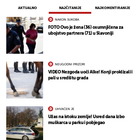
AKTUALNO
NAJČITANIJE
NAJKOMENTIRANIJE
NAKON SUKOBA
FOTO Ovo je žena (36) osumnjičena za
ubojstvo partnera (71) u Slavoniji
NEUGODNI PRIZORI
VIDEO Nezgoda uoči Alke! Konji proklizali i
pali u središtu grada
UHVAĆEN JE
Užas na istoku zemlje! Usred dana izbo
muškarca u parku i pobjegao