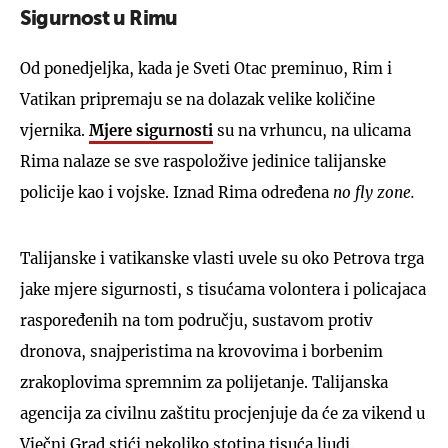
Sigurnost u Rimu
Od ponedjeljka, kada je Sveti Otac preminuo, Rim i
Vatikan pripremaju se na dolazak velike količine
vjernika.
Mjere sigurnosti
su na vrhuncu, na ulicama
Rima nalaze se sve raspoložive jedinice talijanske
policije kao i vojske. Iznad Rima određena
no fly zone.
Talijanske i vatikanske vlasti uvele su oko Petrova trga
jake mjere sigurnosti, s tisućama volontera i policajaca
raspoređenih na tom području, sustavom protiv
dronova, snajperistima na krovovima i borbenim
zrakoplovima spremnim za polijetanje. Talijanska
agencija za civilnu zaštitu procjenjuje da će za vikend u
Vječni Grad stići nekoliko stotina tisuća ljudi.