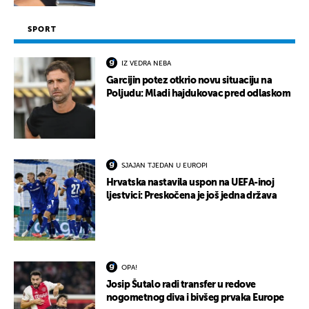
SPORT
IZ VEDRA NEBA
Garcijin potez otkrio novu situaciju na
Poljudu: Mladi hajdukovac pred odlaskom
SJAJAN TJEDAN U EUROPI
Hrvatska nastavila uspon na UEFA-inoj
ljestvici: Preskočena je još jedna država
OPA!
Josip Šutalo radi transfer u redove
nogometnog diva i bivšeg prvaka Europe