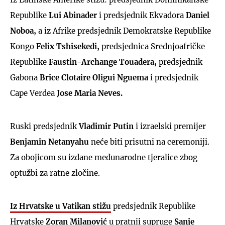
Republike
Lui Abinader
i predsjednik Ekvadora
Daniel
Noboa,
a iz Afrike predsjednik Demokratske Republike
Kongo
Felix Tshisekedi,
predsjednica Srednjoafričke
Republike
Faustin-Archange Touadera,
predsjednik
Gabona
Brice Clotaire Oligui Nguema
i predsjednik
Cape Verdea
Jose Maria Neves.
Ruski predsjednik
Vladimir Putin
i izraelski premijer
Benjamin Netanyahu
neće biti prisutni na ceremoniji.
Za obojicom su izdane međunarodne tjeralice zbog
optužbi za ratne zločine.
Iz Hrvatske u Vatikan stižu
predsjednik Republike
Hrvatske
Zoran Milanović
u pratnji supruge
Sanje