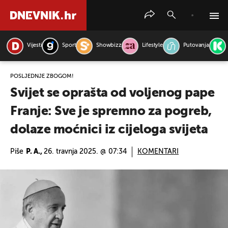
Vijesti
Sport
Showbizz
Lifestyle
Putovanja
PRETRAŽITE VIJESTI
POSLJEDNJE ZBOGOM!
Svijet se oprašta od voljenog pape
Franje: Sve je spremno za pogreb,
dolaze moćnici iz cijeloga svijeta
Piše
P. A.,
26. travnja 2025. @ 07:34
KOMENTARI