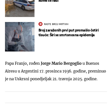
kome se radi
RASTE BROJ MRTVIH
Broj zaraženih prvi put premašio četiri
tisuće: Širi se smrtonosna epidemija
Papa Franjo, rođen
Jorge Mario Bergoglio
u Buenos
Airesu u Argentini 17. prosinca 1936. godine, preminuo
je na Uskrsni ponedjeljak 21. travnja 2025. godine.