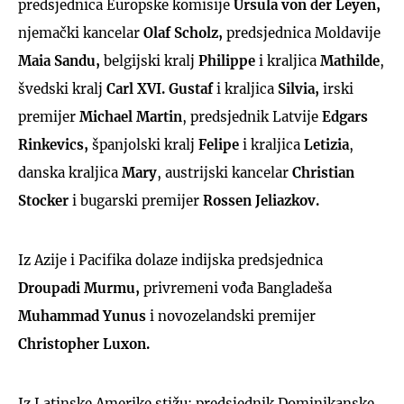
predsjednica Europske komisije
Ursula von der Leyen,
njemački kancelar
Olaf Scholz,
predsjednica Moldavije
Maia Sandu,
belgijski kralj
Philippe
i kraljica
Mathilde
,
švedski kralj
Carl XVI. Gustaf
i kraljica
Silvia,
irski
premijer
Michael Martin
, predsjednik Latvije
Edgars
Rinkevics,
španjolski kralj
Felipe
i kraljica
Letizia
,
danska kraljica
Mary
, austrijski kancelar
Christian
Stocker
i bugarski premijer
Rossen Jeliazkov.
Iz Azije i Pacifika dolaze indijska predsjednica
Droupadi Murmu,
privremeni vođa Bangladeša
Muhammad Yunus
i novozelandski premijer
Christopher Luxon.
Iz Latinske Amerike stižu: predsjednik Dominikanske