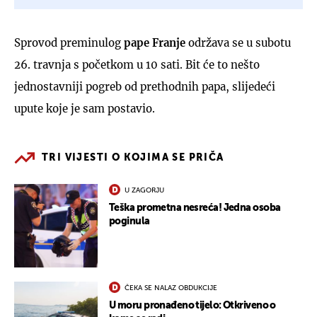
Sprovod preminulog
pape Franje
održava se u subotu
26. travnja s početkom u 10 sati. Bit će to nešto
jednostavniji pogreb od prethodnih papa, slijedeći
upute koje je sam postavio.
TRI VIJESTI O KOJIMA SE PRIČA
U ZAGORJU
Teška prometna nesreća! Jedna osoba
poginula
ČEKA SE NALAZ OBDUKCIJE
U moru pronađeno tijelo: Otkriveno o