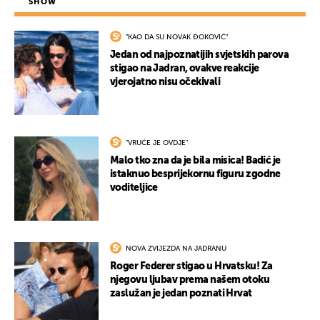
SHOW
"KAO DA SU NOVAK ĐOKOVIĆ"
Jedan od najpoznatijih svjetskih parova
stigao na Jadran, ovakve reakcije
vjerojatno nisu očekivali
"VRUĆE JE OVDJE"
Malo tko zna da je bila misica! Badić je
istaknuo besprijekornu figuru zgodne
voditeljice
NOVA ZVIJEZDA NA JADRANU
Roger Federer stigao u Hrvatsku! Za
njegovu ljubav prema našem otoku
zaslužan je jedan poznati Hrvat