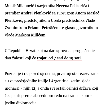
Musić Milanović
i savjetnika
Nevena Pelicarića
te
premijer
Andrej Plenković
sa suprugom
Anom Maslać
Plenković
, predstojnikom Ureda predsjednika Vlade
Zvonimirom Frkom-Petešićem
te glasnogovornikom
UKLJUČITE NOTIFIKACIJE
Vlade
Markom Milićem.
U Republici Hrvatskoj na dan sprovoda proglašen je
dan žalosti koji će
trajati od 7 sati do 19 sati.
Poznat je i raspored sjedenja, prva mjesta rezervirana
su za predsjednike Italije i Argentine, zatim sjede
monarsi - njih 12, a onda svi ostali čelnici država koji
će sjediti prema abecednom redu na francuskom -
jeziku diplomacije.