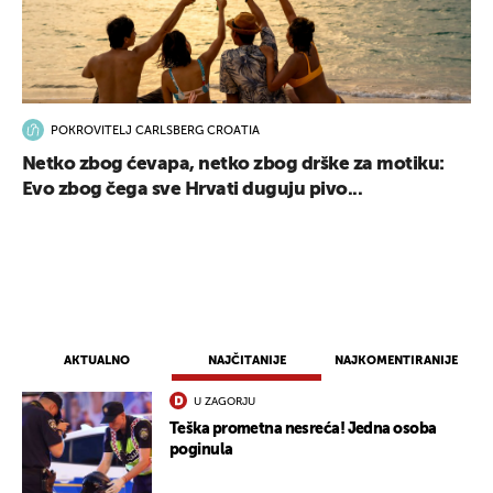
POKROVITELJ CARLSBERG CROATIA
Netko zbog ćevapa, netko zbog drške za motiku:
Evo zbog čega sve Hrvati duguju pivo...
AKTUALNO
NAJČITANIJE
NAJKOMENTIRANIJE
U ZAGORJU
Teška prometna nesreća! Jedna osoba
poginula