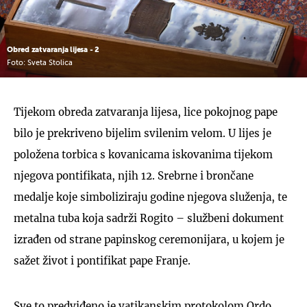
Obred zatvaranja lijesa - 2
Foto: Sveta Stolica
Tijekom obreda zatvaranja lijesa, lice pokojnog pape
bilo je prekriveno bijelim svilenim velom. U lijes je
položena torbica s kovanicama iskovanima tijekom
njegova pontifikata, njih 12. Srebrne i brončane
medalje koje simboliziraju godine njegova služenja, te
metalna tuba koja sadrži Rogito – službeni dokument
izrađen od strane papinskog ceremonijara, u kojem je
sažet život i pontifikat pape Franje.
Sve to predviđeno je vatikanskim protokolom Ordo