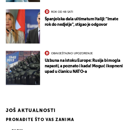
ROK OD 48 SATI
Španjolska dala ultimatum Italiji: "Imate
rok do nedjelje", stigao je odgovor
OBAVJEŠTAJNO UPOZORENJE
Uzbuna na istoku Europe: Rusija bi mogla
napasti, a poznato i kada! Moguć i kopneni
upad u članicu NATO-a
JOŠ AKTUALNOSTI
PRONAĐITE ŠTO VAS ZANIMA