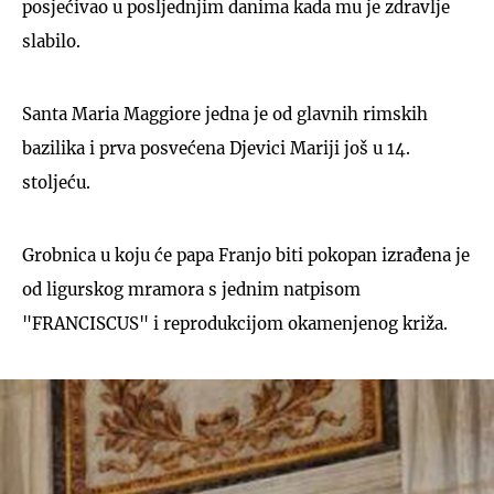
posjećivao u posljednjim danima kada mu je zdravlje
slabilo.
Santa Maria Maggiore jedna je od glavnih rimskih
bazilika i prva posvećena Djevici Mariji još u 14.
stoljeću.
Grobnica u koju će papa Franjo biti pokopan izrađena je
od ligurskog mramora s jednim natpisom
"FRANCISCUS" i reprodukcijom okamenjenog križa.