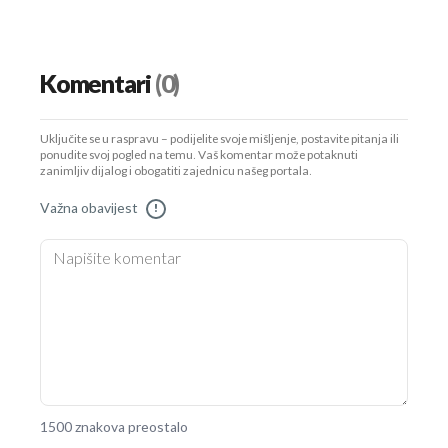
Komentari
(0)
Uključite se u raspravu – podijelite svoje mišljenje, postavite pitanja ili
ponudite svoj pogled na temu. Vaš komentar može potaknuti
zanimljiv dijalog i obogatiti zajednicu našeg portala.
Važna obavijest
!
1500 znakova preostalo