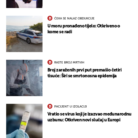
ČEKA SE NALAZ OBDUKCIJE
U moru pronađeno tijelo: Otkriveno o
kome se radi
RASTE BROJ MRTVIH
Broj zaraženih prvi put premašio četiri
tisuće: Širi se smrtonosna epidemija
PACIJENT U IZOLACIJI
Vratio se virus koji je izazvao međunarodnu
uzbunu: Otkriven novi slučaj u Europi