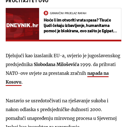
PROČITAJTE I OVO
GRANIČNI PRIJELAZ RAFAH
Hoće li im otvoriti vrata spasa? Tisuće
ljudi čekaju izbavljenje, humanitarna
pomoć je blokirana, evo zašto je Egipat
zatvorio taj granični prijelaz
Djelujući kao izaslanik EU-a, uvjerio je jugoslavenskog
predsjednika
Slobodana Miloševića
1999. da prihvati
NATO-ove uvjete za prestanak zračnih
napada na
Kosovu
.
Nastavio se usredotočivati na rješavanje sukoba i
nakon odlaska s predsjedničke dužnosti 2000.
pomažući unapređenju mirovnog procesa u Sjevernoj