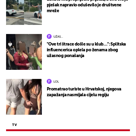
pješak napravio oduševilo je društvene
mreže
UŽAS…
"Ove tri štrace došle su u klub…": Splitska
influencerica oplela po ženama zbog
užasnog ponašanja
LOL
Promatrao turiste u Hrvatskoj, njegova
zapažanja nasmijala cijelu regiju
TV