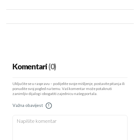
Komentari
(0)
Uključite se u raspravu – podijelite svoje mišljenje, postavite pitanja ili
ponudite svoj pogled na temu. Vaš komentar može potaknuti
zanimljiv dijalog i obogatiti zajednicu našeg portala.
Važna obavijest
!