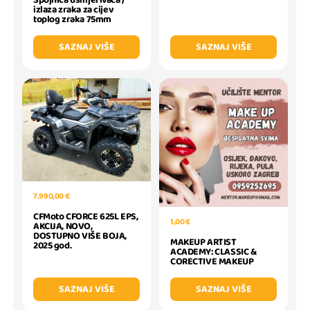
Spojnica usmjerivača /
izlaza zraka za cijev
toplog zraka 75mm
SAZNAJ VIŠE
SAZNAJ VIŠE
7.990,00 €
CFMoto CFORCE 625L EPS,
1,00 €
AKCIJA, NOVO,
DOSTUPNO VIŠE BOJA,
MAKEUP ARTIST
2025 god.
ACADEMY: CLASSIC &
CORECTIVE MAKEUP
SAZNAJ VIŠE
SAZNAJ VIŠE