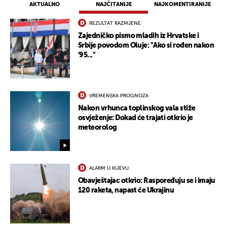
AKTUALNO
NAJČITANIJE
NAJKOMENTIRANIJE
REZULTAT RAZMJENE
Zajedničko pismo mladih iz Hrvatske i
Srbije povodom Oluje: "Ako si rođen nakon
'95..."
VREMENSKA PROGNOZA
Nakon vrhunca toplinskog vala stiže
osvježenje: Dokad će trajati otkrio je
meteorolog
ALARM U KIJEVU
Obavještajac otkrio: Raspoređuju se i imaju
120 raketa, napast će Ukrajinu