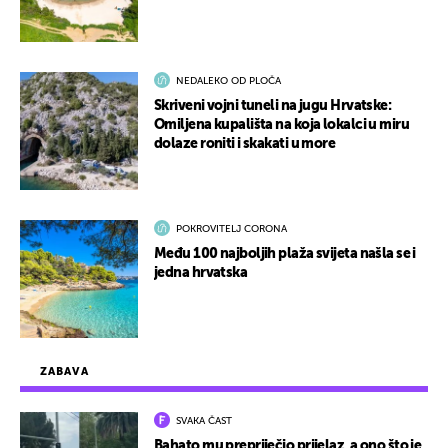
NEDALEKO OD PLOČA
Skriveni vojni tuneli na jugu Hrvatske:
Omiljena kupališta na koja lokalci u miru
dolaze roniti i skakati u more
POKROVITELJ CORONA
Među 100 najboljih plaža svijeta našla se i
jedna hrvatska
ZABAVA
SVAKA ČAST
Bahato mu prepriječio prijelaz, a ono što je