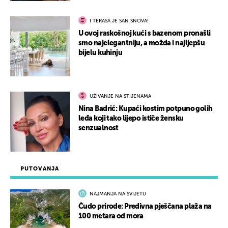
I TERASA JE SAN SNOVA!
U ovoj raskošnoj kući s bazenom pronašli
smo najelegantniju, a možda i najljepšu
bijelu kuhinju
UŽIVANJE NA STIJENAMA
Nina Badrić: Kupaći kostim potpuno golih
leđa koji tako lijepo ističe žensku
senzualnost
PUTOVANJA
NAJMANJA NA SVIJETU
Čudo prirode: Predivna pješčana plaža na
100 metara od mora