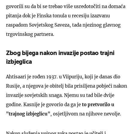
govorili su da bi se trebao više usredotočiti na domaća
pitanja dok je Finska tonula u recesiju izazvanu
raspadom Sovjetskog Saveza, tada njezinog glavnog
trgovinskog partnera.
Zbog bijega nakon invazije postao trajni
izbjeglica
Ahtisaari je rođen 1937. u Viipuriju, koji je danas dio
Rusije, a njegova je obitelj bila prisiljena pobjeći nakon
invazije sovjetskih snaga. Njemu su tad bile dvije
godine. Kasnije je govorio da ga je
to pretvorilo u
"trajnog izbjeglicu"
, osjetljivom na njihove nevolje.
Nakon služenja vojnog roka postao je učitelj i