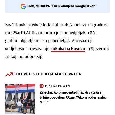
Dodajte DNEVNIK.hr u omiljeni Google izvor
Bivši finski predsjednik, dobitnik Nobelove nagrade za
mir
Martti Ahtisaari
umro je u ponedjeljak u 86.
godini, objavljeno je u ponedjeljak. Ahtisaari je
sudjelovao u rješavanju
sukoba na Kosovu
, u Sjevernoj
Irskoj i u Indoneziji.
TRI VIJESTI O KOJIMA SE PRIČA
REZULTAT RAZMJENE
Zajedničko pismo mladih iz Hrvatske i
Srbije povodom Oluje: "Ako si rođen nakon
'95..."