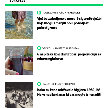
ZDRAVLJE
NAJSIGURNIJI OBLIK REKREACIJE
Vježbe za koljeno u moru: 5 sigurnih vježbi
koje mogu smanjiti bol i poboljšati
pokretljivost
VRIJEDI IH UVRSTITI U PREHRANU
6 napitaka koje dijetetičari preporučuju za
zdrave zglobove
DANAS DJELUJU NEOBIČNO
Kako su žene održavale higijenu 1950-ih?
Neke navike danas bi vas mogle iznenaditi