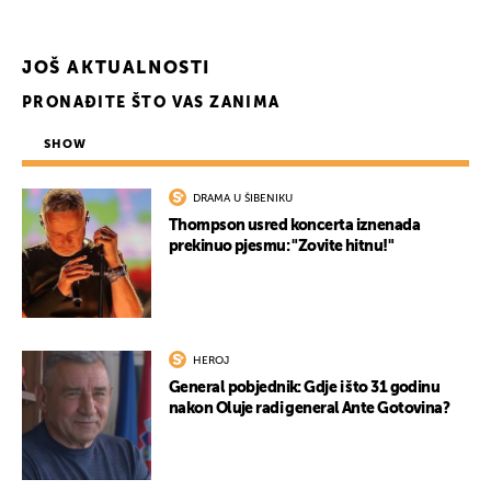
JOŠ AKTUALNOSTI
PRONAĐITE ŠTO VAS ZANIMA
SHOW
DRAMA U ŠIBENIKU
Thompson usred koncerta iznenada
prekinuo pjesmu: "Zovite hitnu!"
HEROJ
General pobjednik: Gdje i što 31 godinu
nakon Oluje radi general Ante Gotovina?