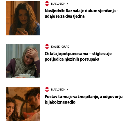
NASLJEDNIK
Nasljednik: Saznala je datum vjenčanja -
udaje se za dva tjedna
DALEKI GRAD
Ostala je potpuno sama – stigle su je
posljedice njezinih postupaka
NASLJEDNIK
Postavila mu je važno pitanje, a odgovor ju
je jako iznenadio