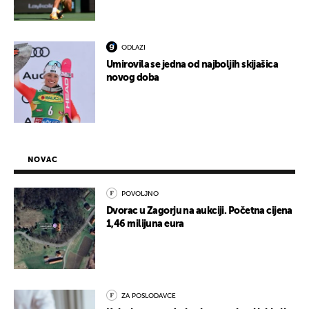
ODLAZI
Umirovila se jedna od najboljih skijašica
novog doba
NOVAC
POVOLJNO
Dvorac u Zagorju na aukciji. Početna cijena
1,46 milijuna eura
ZA POSLODAVCE