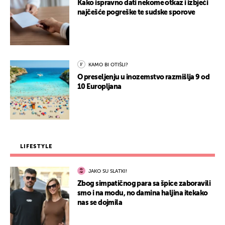
Kako ispravno dati nekome otkaz i izbjeći
najčešće pogreške te sudske sporove
KAMO BI OTIŠLI?
O preseljenju u inozemstvo razmišlja 9 od
10 Europljana
LIFESTYLE
JAKO SU SLATKI!
Zbog simpatičnog para sa špice zaboravili
smo i na modu, no damina haljina itekako
nas se dojmila