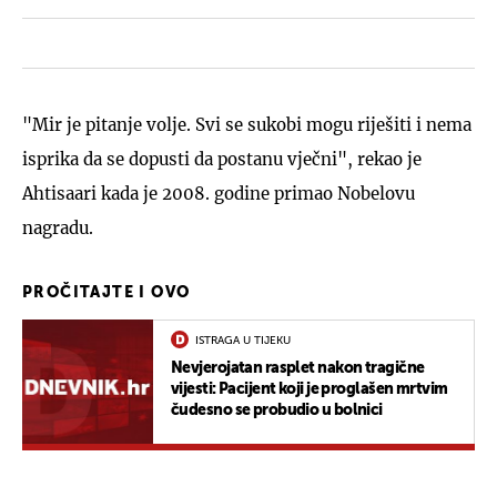
"Mir je pitanje volje. Svi se sukobi mogu riješiti i nema
isprika da se dopusti da postanu vječni", rekao je
Ahtisaari kada je 2008. godine primao Nobelovu
nagradu.
PROČITAJTE I OVO
ISTRAGA U TIJEKU
Nevjerojatan rasplet nakon tragične
vijesti: Pacijent koji je proglašen mrtvim
čudesno se probudio u bolnici