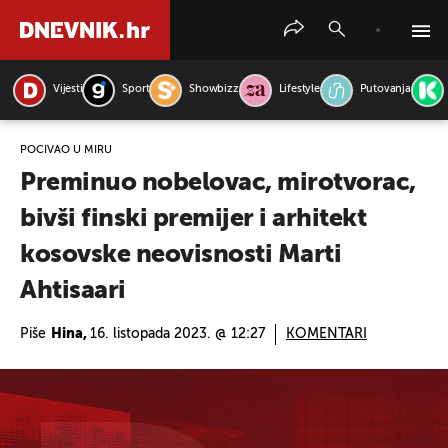
Vijesti
Sport
Showbizz
Lifestyle
Putovanja
PRETRAŽITE VIJESTI
POČIVAO U MIRU
Preminuo nobelovac, mirotvorac,
bivši finski premijer i arhitekt
kosovske neovisnosti Marti
Ahtisaari
Piše
Hina,
16. listopada 2023. @ 12:27
KOMENTARI