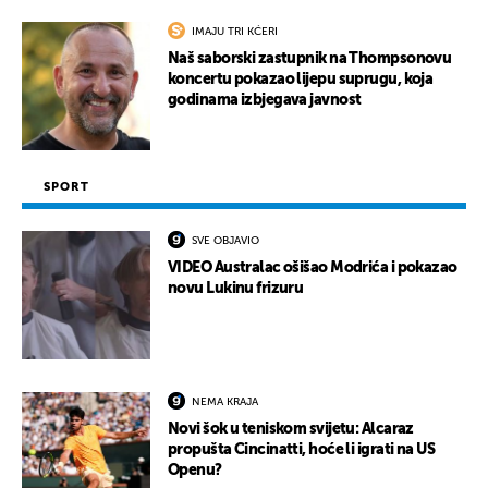
IMAJU TRI KĆERI
Naš saborski zastupnik na Thompsonovu
koncertu pokazao lijepu suprugu, koja
godinama izbjegava javnost
SPORT
SVE OBJAVIO
VIDEO Australac ošišao Modrića i pokazao
novu Lukinu frizuru
NEMA KRAJA
Novi šok u teniskom svijetu: Alcaraz
propušta Cincinatti, hoće li igrati na US
Openu?