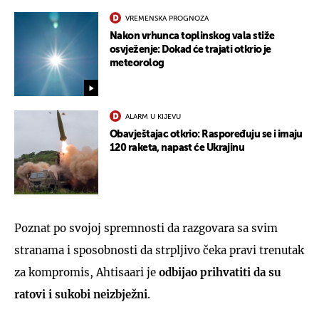
VREMENSKA PROGNOZA
Nakon vrhunca toplinskog vala stiže
osvježenje: Dokad će trajati otkrio je
meteorolog
ALARM U KIJEVU
Obavještajac otkrio: Raspoređuju se i imaju
120 raketa, napast će Ukrajinu
Poznat po svojoj spremnosti da razgovara sa svim
stranama i sposobnosti da strpljivo čeka pravi trenutak
za kompromis, Ahtisaari je
odbijao prihvatiti da su
ratovi i sukobi neizbježni
.