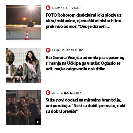
DRAMA U LEIPZIGU
FOTO Robotom deaktivirali eksploziv uz
ukrajinski avion, njemački ministar hitno
prekinuo odmor: "Ovo je državni
terorizam"
LANA LOURDES RUPIĆ
Kći Gorana Višnjića udomila psa spašenog
s imanja na Učki pa ga vratila: Oglasio se
azil, majka odgovorila na kritike
JE L' TO IDU IZBORI?
Stižu novi dodaci na mirovine branitelja,
oni poručuju: "Neki su dobili premalo, neki
su dobili previše"