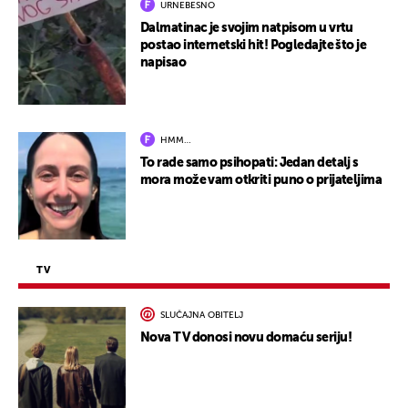
URNEBESNO
Dalmatinac je svojim natpisom u vrtu
postao internetski hit! Pogledajte što je
napisao
HMM…
To rade samo psihopati: Jedan detalj s
mora može vam otkriti puno o prijateljima
TV
SLUČAJNA OBITELJ
Nova TV donosi novu domaću seriju!