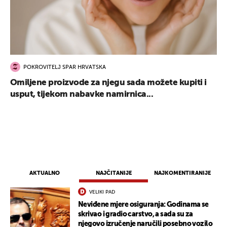
POKROVITELJ SPAR HRVATSKA
Omiljene proizvode za njegu sada možete kupiti i
usput, tijekom nabavke namirnica...
AKTUALNO
NAJČITANIJE
NAJKOMENTIRANIJE
VELIKI PAD
Neviđene mjere osiguranja: Godinama se
UKLJUČITE NOTIFIKACIJE
skrivao i gradio carstvo, a sada su za
njegovo izručenje naručili posebno vozilo