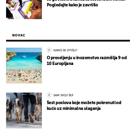
Pogledajte kako je završilo
NOVAC
KAMO BI OTIŠLI?
O preseljenju u inozemstvo razmišlja 9 od
10 Europljana
SAM SVOJ ŠEF
Šest poslova koje možete pokrenuti od
kuće uz minimalna ulaganja