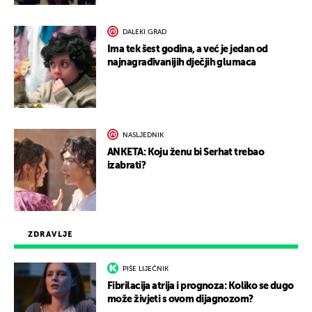
DALEKI GRAD
Ima tek šest godina, a već je jedan od
najnagrađivanijih dječjih glumaca
NASLJEDNIK
ANKETA: Koju ženu bi Serhat trebao
izabrati?
ZDRAVLJE
PIŠE LIJEČNIK
Fibrilacija atrija i prognoza: Koliko se dugo
može živjeti s ovom dijagnozom?