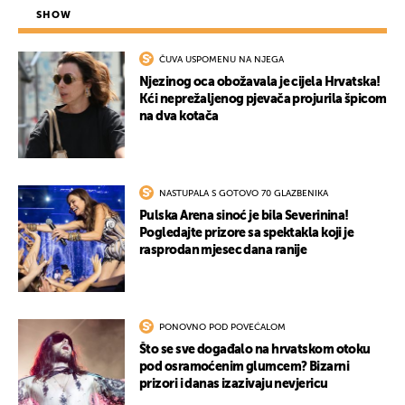
SHOW
ČUVA USPOMENU NA NJEGA
Njezinog oca obožavala je cijela Hrvatska!
Kći neprežaljenog pjevača projurila špicom
na dva kotača
NASTUPALA S GOTOVO 70 GLAZBENIKA
Pulska Arena sinoć je bila Severinina!
Pogledajte prizore sa spektakla koji je
rasprodan mjesec dana ranije
PONOVNO POD POVEĆALOM
Što se sve događalo na hrvatskom otoku
pod osramoćenim glumcem? Bizarni
prizori i danas izazivaju nevjericu