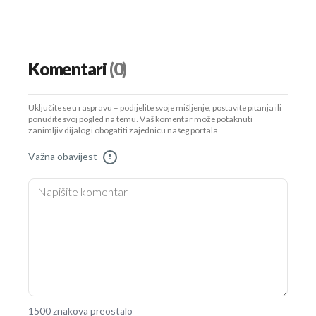
Komentari
(0)
Uključite se u raspravu – podijelite svoje mišljenje, postavite pitanja ili
ponudite svoj pogled na temu. Vaš komentar može potaknuti
zanimljiv dijalog i obogatiti zajednicu našeg portala.
Važna obavijest
!
1500 znakova preostalo