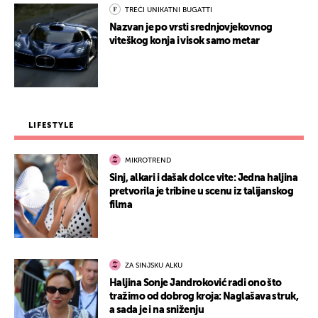
TREĆI UNIKATNI BUGATTI
Nazvan je po vrsti srednjovjekovnog
viteškog konja i visok samo metar
LIFESTYLE
MIKROTREND
Sinj, alkari i dašak dolce vite: Jedna haljina
pretvorila je tribine u scenu iz talijanskog
filma
ZA SINJSKU ALKU
Haljina Sonje Jandroković radi ono što
tražimo od dobrog kroja: Naglašava struk,
a sada je i na sniženju