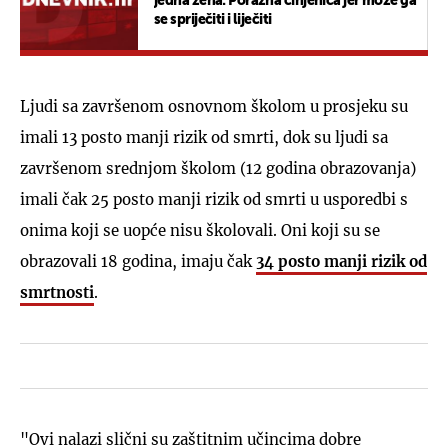
jedna žena: Porazna činjenica jer može ga
se spriječiti i liječiti
Ljudi sa završenom osnovnom školom u prosjeku su
imali 13 posto manji rizik od smrti, dok su ljudi sa
završenom srednjom školom (12 godina obrazovanja)
imali čak 25 posto manji rizik od smrti u usporedbi s
onima koji se uopće nisu školovali. Oni koji su se
obrazovali 18 godina, imaju čak
34 posto manji rizik od
smrtnosti
.
"Ovi nalazi slični su zaštitnim učincima dobre