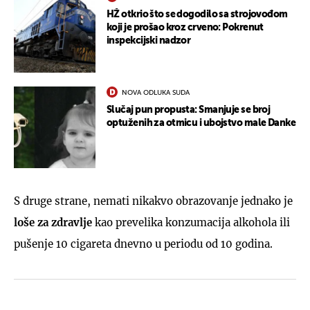
HŽ otkrio što se dogodilo sa strojovođom
koji je prošao kroz crveno: Pokrenut
inspekcijski nadzor
NOVA ODLUKA SUDA
Slučaj pun propusta: Smanjuje se broj
optuženih za otmicu i ubojstvo male Danke
S druge strane, nemati nikakvo obrazovanje jednako je
loše za zdravlje
kao prevelika konzumacija alkohola ili
pušenje 10 cigareta dnevno u periodu od 10 godina.