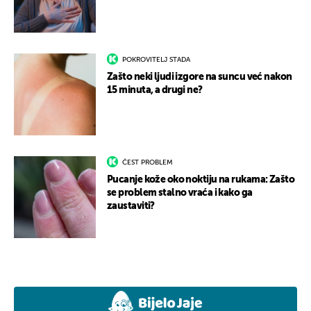
POKROVITELJ STADA
Zašto neki ljudi izgore na suncu već nakon
15 minuta, a drugi ne?
ČEST PROBLEM
Pucanje kože oko noktiju na rukama: Zašto
se problem stalno vraća i kako ga
zaustaviti?