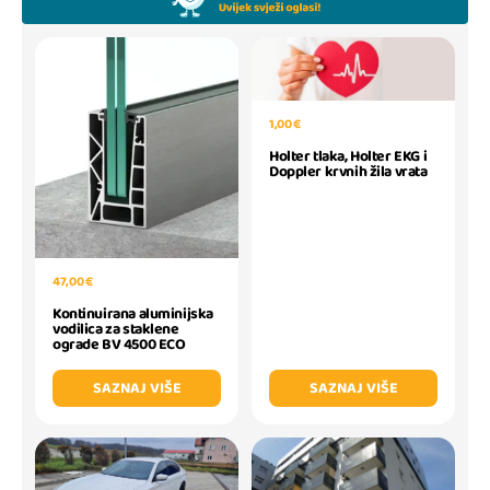
1,00 €
Holter tlaka, Holter EKG i
Doppler krvnih žila vrata
47,00 €
Kontinuirana aluminijska
vodilica za staklene
ograde BV 4500 ECO
SAZNAJ VIŠE
SAZNAJ VIŠE