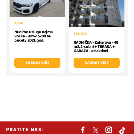
1,00 €
Nudimo uslugu najma
800,00 €
vozila - BMW 520d M-
paket / 2021. god.
RADNIČKA - Zaharova - 48
m2, 2-sobni + TERASA +
GARAŽA - atraktivni
SAZNAJ VIŠE
SAZNAJ VIŠE
PRATITE NAS: