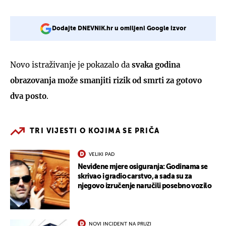
Dodajte DNEVNIK.hr u omiljeni Google izvor
Novo istraživanje je pokazalo da
svaka godina
obrazovanja može smanjiti rizik od smrti za gotovo
dva posto
.
TRI VIJESTI O KOJIMA SE PRIČA
VELIKI PAD
Neviđene mjere osiguranja: Godinama se
skrivao i gradio carstvo, a sada su za
njegovo izručenje naručili posebno vozilo
NOVI INCIDENT NA PRUZI