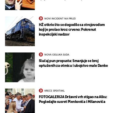
NOVI INCIDENT NA PRUZI
HŽ otkrio što se dogodilo sa strojovođom
koji je prošao kroz crveno: Pokrenut
inspekcijski nadzor
NOVA ODLUKA SUDA
Slučaj pun propusta: Smanjuje se broj
optuženih za otmicu i ubojstvo male Danke
KREĆE SPEKTAKL
FOTOGALERIJA Državni vrh stigao na Alku:
Pogledajte susret Plenkovića i Milanovića