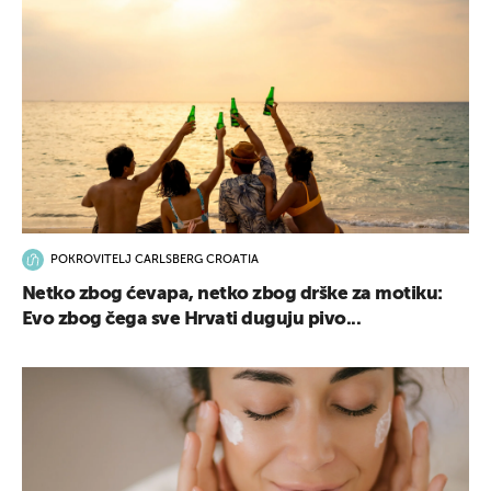
POKROVITELJ CARLSBERG CROATIA
Netko zbog ćevapa, netko zbog drške za motiku:
Evo zbog čega sve Hrvati duguju pivo...