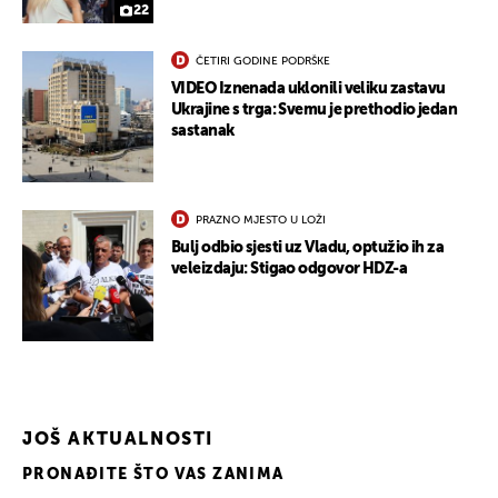
22
ČETIRI GODINE PODRŠKE
VIDEO Iznenada uklonili veliku zastavu
Ukrajine s trga: Svemu je prethodio jedan
sastanak
PRAZNO MJESTO U LOŽI
Bulj odbio sjesti uz Vladu, optužio ih za
veleizdaju: Stigao odgovor HDZ-a
JOŠ AKTUALNOSTI
PRONAĐITE ŠTO VAS ZANIMA