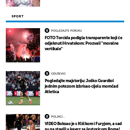
SPORT
POGLEDAJTE PORUKU
FOTO Torcida podigla transparente koji će
odjeknuti Hrvatskom: Prozvali "moralne
vertikale"
ODUŠEVIO
Pogledajte majstoriju: Joško Gvardiol
jednim potezom izbrisao cijelu momčad
Atletica
POLJACI...
VIDEO Boksao je s Kličkom i Furyjem, a sad
su ga stavili u kavez sa šestoricom Roma!