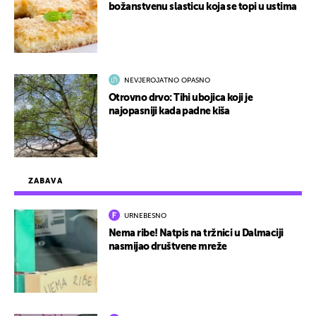
božanstvenu slasticu koja se topi u ustima
NEVJEROJATNO OPASNO
Otrovno drvo: Tihi ubojica koji je
najopasniji kada padne kiša
ZABAVA
URNEBESNO
Nema ribe! Natpis na tržnici u Dalmaciji
nasmijao društvene mreže