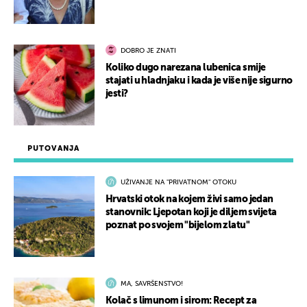
DOBRO JE ZNATI
Koliko dugo narezana lubenica smije
stajati u hladnjaku i kada je više nije sigurno
jesti?
PUTOVANJA
UŽIVANJE NA "PRIVATNOM" OTOKU
Hrvatski otok na kojem živi samo jedan
stanovnik: Ljepotan koji je diljem svijeta
poznat po svojem "bijelom zlatu"
MA, SAVRŠENSTVO!
Kolač s limunom i sirom: Recept za