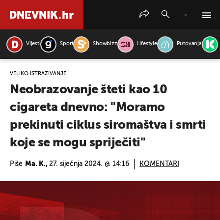
Vijesti
Sport
Showbizz
Lifestyle
Putovanja
PRETRAŽITE VIJESTI
VELIKO ISTRAŽIVANJE
Neobrazovanje šteti kao 10
cigareta dnevno: ''Moramo
prekinuti ciklus siromaštva i smrti
koje se mogu spriječiti''
Piše
Ma. K.,
27. siječnja 2024. @ 14:16
KOMENTARI