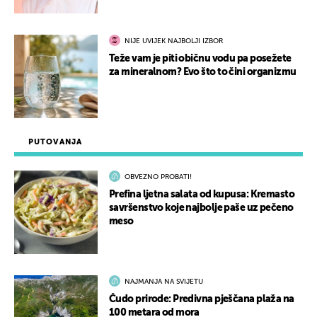
NIJE UVIJEK NAJBOLJI IZBOR
Teže vam je piti običnu vodu pa posežete
za mineralnom? Evo što to čini organizmu
PUTOVANJA
OBVEZNO PROBATI!
Prefina ljetna salata od kupusa: Kremasto
savršenstvo koje najbolje paše uz pečeno
meso
NAJMANJA NA SVIJETU
Čudo prirode: Predivna pješčana plaža na
100 metara od mora