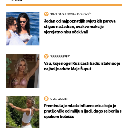
SHOW
"KAO DA SU NOVAK ĐOKOVIĆ"
Jedan od najpoznatijih svjetskih parova
stigao na Jadran, ovakve reakcije
vjerojatno nisu očekivali
"UUUUUUFFFF"
Vau, koje noge! Ružičasti badić istaknuo je
najbolje adute Maje Šuput
U 27. GODINI
Preminula je mlada influencerica koju je
pratilo više od milijun ljudi, dugo se borila s
opakom bolešću