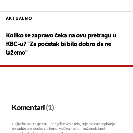
AKTUALNO
Koliko se zapravo čeka na ovu pretragu u
KBC-u? "Za početak bi bilo dobro da ne
lažemo"
Komentari
(1)
Uključite se u raspravu – podijelite svoje mišljenje, postavite pitanja ili
ponudite svoj pogled na temu. Vaš komentar može potaknuti