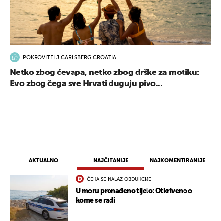
POKROVITELJ CARLSBERG CROATIA
Netko zbog ćevapa, netko zbog drške za motiku:
Evo zbog čega sve Hrvati duguju pivo...
AKTUALNO
NAJČITANIJE
NAJKOMENTIRANIJE
ČEKA SE NALAZ OBDUKCIJE
U moru pronađeno tijelo: Otkriveno o
kome se radi