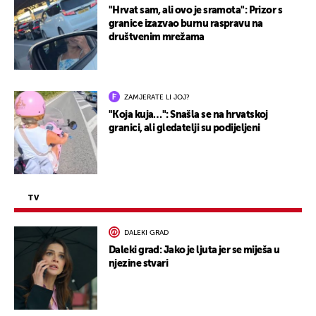
"Hrvat sam, ali ovo je sramota": Prizor s
granice izazvao burnu raspravu na
društvenim mrežama
ZAMJERATE LI JOJ?
"Koja kuja…": Snašla se na hrvatskoj
granici, ali gledatelji su podijeljeni
TV
DALEKI GRAD
Daleki grad: Jako je ljuta jer se miješa u
njezine stvari