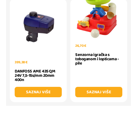
26,70 €
Senzorna igračka s
toboganom i lopticama -
399,38 €
pile
DANFOSS AME 435 QM
24V 7,5-15s/mm 20mm
400n
SAZNAJ VIŠE
SAZNAJ VIŠE