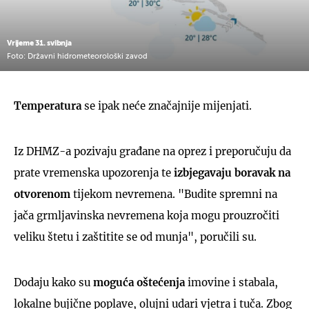
Vrijeme 31. svibnja
Foto: Državni hidrometeorološki zavod
Temperatura
se ipak neće značajnije mijenjati.
Iz DHMZ-a pozivaju građane na oprez i preporučuju da
prate vremenska upozorenja te
izbjegavaju boravak na
otvorenom
tijekom nevremena. "Budite spremni na
jača grmljavinska nevremena koja mogu prouzročiti
veliku štetu i zaštitite se od munja", poručili su.
Dodaju kako su
moguća oštećenja
imovine i stabala,
lokalne bujične poplave, olujni udari vjetra i tuča. Zbog