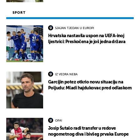
SPORT
SJAJAN TJEDAN U EUROPI
Hrvatska nastavila uspon na UEFA-inoj
ljestvici: Preskočena je još jedna država
IZ VEDRA NEBA
Garcijin potez otkrio novu situaciju na
Poljudu: Mladi hajdukovac pred odlaskom
OPA!
Josip Šutalo radi transfer u redove
nogometnog diva i bivšeg prvaka Europe