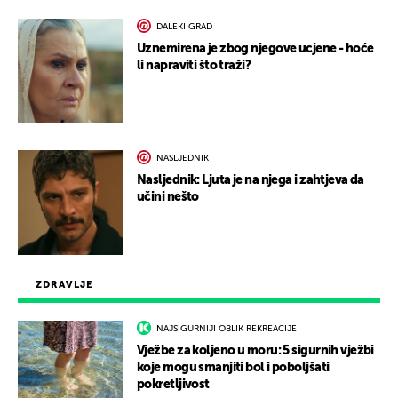
DALEKI GRAD
Uznemirena je zbog njegove ucjene - hoće
li napraviti što traži?
NASLJEDNIK
Nasljednik: Ljuta je na njega i zahtjeva da
učini nešto
ZDRAVLJE
NAJSIGURNIJI OBLIK REKREACIJE
Vježbe za koljeno u moru: 5 sigurnih vježbi
koje mogu smanjiti bol i poboljšati
pokretljivost