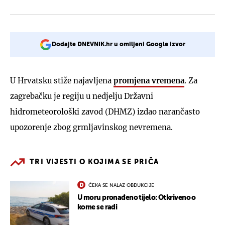
Dodajte DNEVNIK.hr u omiljeni Google izvor
U Hrvatsku stiže najavljena
promjena vremena
. Za
zagrebačku je regiju u nedjelju Državni
hidrometeorološki zavod (DHMZ) izdao narančasto
upozorenje zbog grmljavinskog nevremena.
TRI VIJESTI O KOJIMA SE PRIČA
ČEKA SE NALAZ OBDUKCIJE
U moru pronađeno tijelo: Otkriveno o
kome se radi