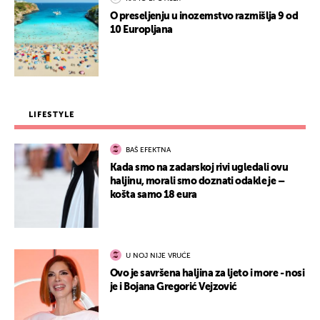
O preseljenju u inozemstvo razmišlja 9 od
10 Europljana
LIFESTYLE
BAŠ EFEKTNA
Kada smo na zadarskoj rivi ugledali ovu
haljinu, morali smo doznati odakle je –
košta samo 18 eura
U NOJ NIJE VRUĆE
Ovo je savršena haljina za ljeto i more - nosi
je i Bojana Gregorić Vejzović