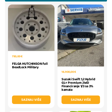
750,00 €
FELGA HUTCHINSON full
BeadLock Military
16.900,00 €
Suzuki Swift 1,2 Hybrid
GL+ Premium 2WD
Financiranje 1/3 sa 3%
kamata
SAZNAJ VIŠE
SAZNAJ VIŠE