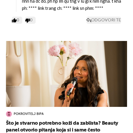
nhn ha đc đo, ph hp lm qu tng v lu gi k nim ngha. t kha
ph:
****
link trang ch:
****
link sn phm:
****
0
0
ODGOVORITE
POKROVITELJ BIPA
Što je stvarno potrebno koži da zablista? Beauty
panel otvorio pitanja koja si i same često