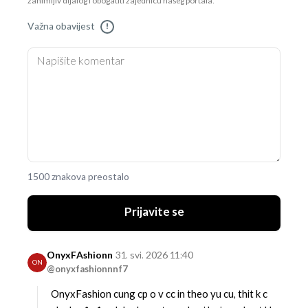
zanimljiv dijalog i obogatiti zajednicu našeg portala.
Važna obavijest
!
1500 znakova preostalo
Prijavite se
OnyxFAshionn
31. svi. 2026 11:40
ON
@onyxfashionnnf7
OnyxFashion cung cp o v cc in theo yu cu, thit k c