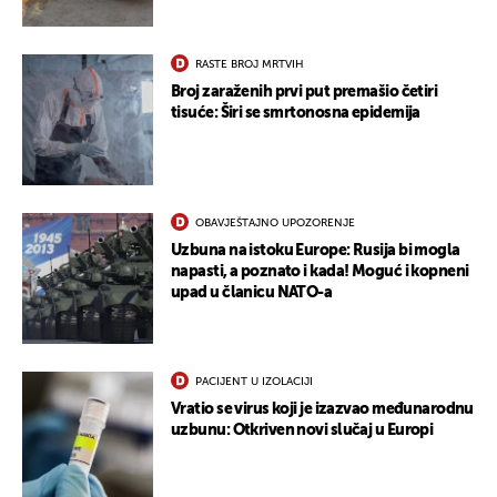
RASTE BROJ MRTVIH
Broj zaraženih prvi put premašio četiri
tisuće: Širi se smrtonosna epidemija
OBAVJEŠTAJNO UPOZORENJE
Uzbuna na istoku Europe: Rusija bi mogla
UKLJUČITE NOTIFIKACIJE
napasti, a poznato i kada! Moguć i kopneni
upad u članicu NATO-a
PACIJENT U IZOLACIJI
Vratio se virus koji je izazvao međunarodnu
uzbunu: Otkriven novi slučaj u Europi