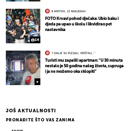
8 MRTVIH, 15 RANJENIH
FOTO Krvavi pohod dječaka: Ubio baku i
djeda pa upao u školu i likvidirao pet
nastavnika
14
"I DALJE SU PLESALI, VRIŠTALI..."
Turisti mu zapalili apartman: "U 30 minuta
nestalo je 50 godina našeg života, supruga
i ja ne možemo oka sklopiti"
JOŠ AKTUALNOSTI
PRONAĐITE ŠTO VAS ZANIMA