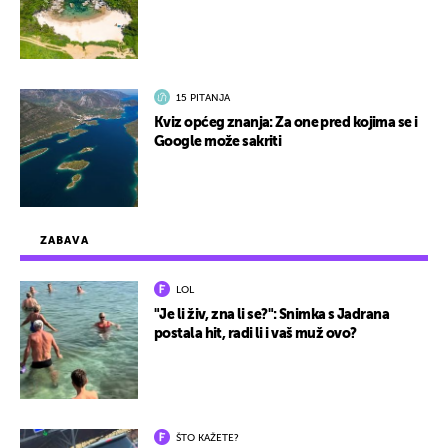
15 PITANJA
Kviz općeg znanja: Za one pred kojima se i
Google može sakriti
ZABAVA
LOL
"Je li živ, zna li se?": Snimka s Jadrana
postala hit, radi li i vaš muž ovo?
ŠTO KAŽETE?