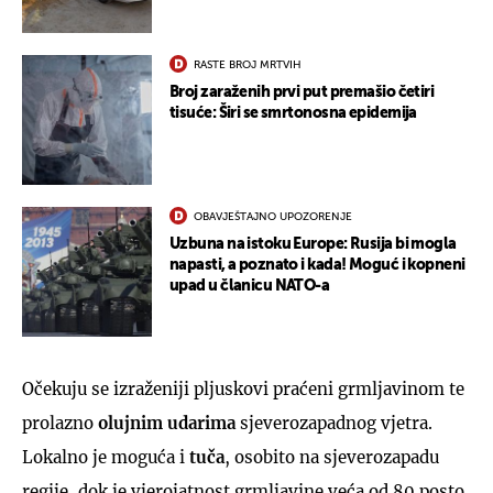
RASTE BROJ MRTVIH
Broj zaraženih prvi put premašio četiri
tisuće: Širi se smrtonosna epidemija
OBAVJEŠTAJNO UPOZORENJE
Uzbuna na istoku Europe: Rusija bi mogla
napasti, a poznato i kada! Moguć i kopneni
upad u članicu NATO-a
Očekuju se izraženiji pljuskovi praćeni grmljavinom te
prolazno
olujnim udarima
sjeverozapadnog vjetra.
Lokalno je moguća i
tuča
, osobito na sjeverozapadu
regije, dok je vjerojatnost grmljavine veća od 80 posto.