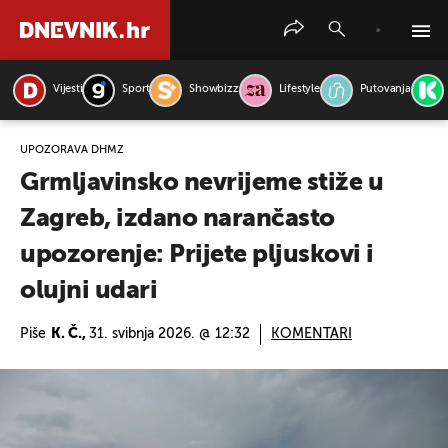
Vijesti
Sport
Showbizz
Lifestyle
Putovanja
PRETRAŽITE VIJESTI
UPOZORAVA DHMZ
Grmljavinsko nevrijeme stiže u
Zagreb, izdano narančasto
upozorenje: Prijete pljuskovi i
olujni udari
Piše
K. Č.,
31. svibnja 2026. @ 12:32
KOMENTARI