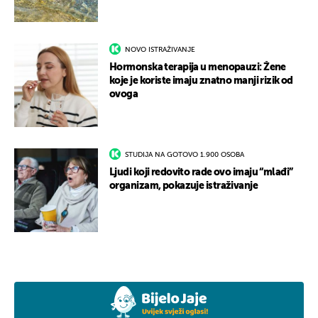
NOVO ISTRAŽIVANJE
Hormonska terapija u menopauzi: Žene
koje je koriste imaju znatno manji rizik od
ovoga
STUDIJA NA GOTOVO 1.900 OSOBA
Ljudi koji redovito rade ovo imaju “mlađi”
organizam, pokazuje istraživanje