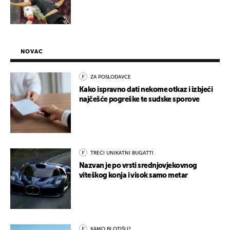
NOVAC
ZA POSLODAVCE
Kako ispravno dati nekome otkaz i izbjeći
najčešće pogreške te sudske sporove
TREĆI UNIKATNI BUGATTI
Nazvan je po vrsti srednjovjekovnog
viteškog konja i visok samo metar
KAMO BI OTIŠLI?