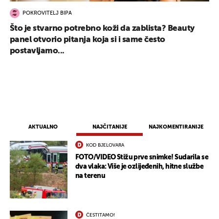
POKROVITELJ BIPA
Što je stvarno potrebno koži da zablista? Beauty
panel otvorio pitanja koja si i same često
postavljamo...
AKTUALNO
NAJČITANIJE
NAJKOMENTIRANIJE
KOD BJELOVARA
FOTO/VIDEO Stižu prve snimke! Sudarila se
dva vlaka: Više je ozlijeđenih, hitne službe
na terenu
UKLJUČITE NOTIFIKACIJE
ČESTITAMO!