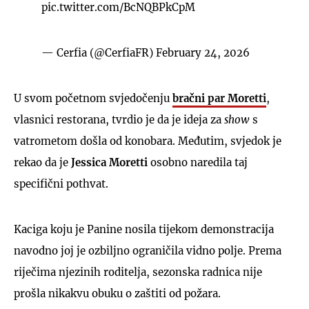
pic.twitter.com/BcNQBPkCpM
— Cerfia (@CerfiaFR)
February 24, 2026
U svom početnom svjedočenju
bračni par Moretti
,
vlasnici restorana, tvrdio je da je ideja za
show
s
vatrometom došla od konobara. Međutim, svjedok je
rekao da je
Jessica Moretti
osobno naredila taj
specifični pothvat.
Kaciga koju je Panine nosila tijekom demonstracija
navodno joj je ozbiljno ograničila vidno polje. Prema
riječima njezinih roditelja, sezonska radnica nije
prošla nikakvu obuku o zaštiti od požara.