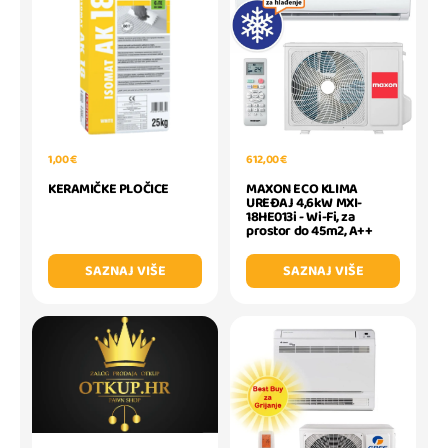
1,00 €
612,00 €
KERAMIČKE PLOČICE
MAXON ECO KLIMA
UREĐAJ 4,6kW MXI-
18HE013i - Wi-Fi, za
prostor do 45m2, A++
SAZNAJ VIŠE
SAZNAJ VIŠE