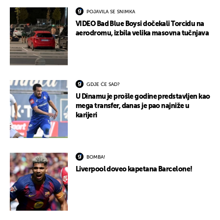
POJAVILA SE SNIMKA
VIDEO Bad Blue Boysi dočekali Torcidu na
aerodromu, izbila velika masovna tučnjava
GDJE ĆE SAD?
U Dinamu je prošle godine predstavljen kao
mega transfer, danas je pao najniže u
karijeri
BOMBA!
Liverpool doveo kapetana Barcelone!