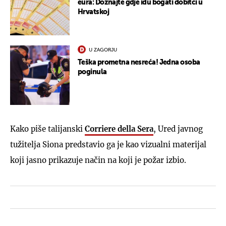
eura: Doznajte gdje idu bogati dobitci u
Hrvatskoj
U ZAGORJU
Teška prometna nesreća! Jedna osoba
poginula
Kako piše talijanski
Corriere della Sera
, Ured javnog
tužitelja Siona predstavio ga je kao vizualni materijal
koji jasno prikazuje način na koji je požar izbio.