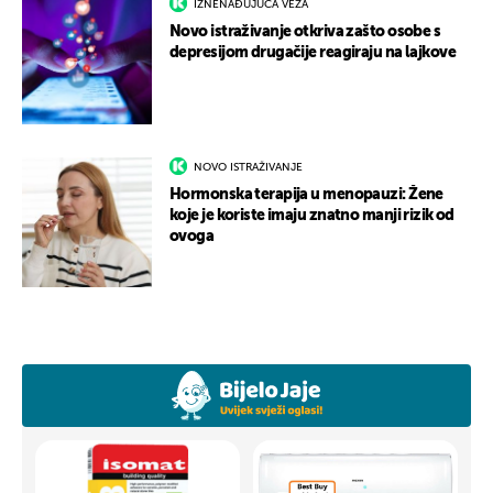
IZNENAĐUJUĆA VEZA
Novo istraživanje otkriva zašto osobe s
depresijom drugačije reagiraju na lajkove
NOVO ISTRAŽIVANJE
Hormonska terapija u menopauzi: Žene
koje je koriste imaju znatno manji rizik od
ovoga