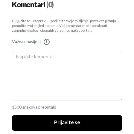
Komentari
(0)
Uključite se u raspravu – podijelite svoje mišljenje, postavite pitanja ili
ponudite svoj pogled na temu. Vaš komentar može potaknuti
zanimljiv dijalog i obogatiti zajednicu našeg portala.
Važna obavijest
!
1500 znakova preostalo
Prijavite se