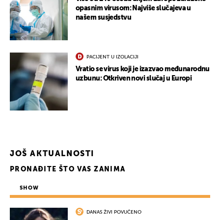
opasnim virusom: Najviše slučajeva u
našem susjedstvu
PACIJENT U IZOLACIJI
Vratio se virus koji je izazvao međunarodnu
uzbunu: Otkriven novi slučaj u Europi
JOŠ AKTUALNOSTI
PRONAĐITE ŠTO VAS ZANIMA
SHOW
DANAS ŽIVI POVUČENO