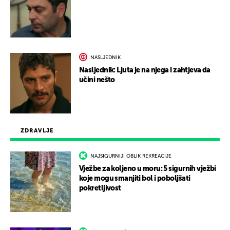
NASLJEDNIK
Nasljednik: Ljuta je na njega i zahtjeva da
učini nešto
ZDRAVLJE
NAJSIGURNIJI OBLIK REKREACIJE
Vježbe za koljeno u moru: 5 sigurnih vježbi
koje mogu smanjiti bol i poboljšati
pokretljivost