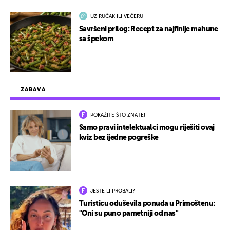
UZ RUČAK ILI VEČERU
Savršeni prilog: Recept za najfinije mahune
sa špekom
ZABAVA
POKAŽITE ŠTO ZNATE!
Samo pravi intelektualci mogu riješiti ovaj
kviz bez ijedne pogreške
JESTE LI PROBALI?
Turisticu oduševila ponuda u Primoštenu:
"Oni su puno pametniji od nas"