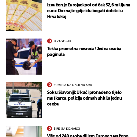
Izvučen je Eurojackpot od čak 32,6 milijuna
eura: Doznajte gdje idu bogati dobitci u
Hrvatskoj
U ZAGORJU
Teška prometna nesreća! Jedna osoba
poginula
SUMNJA NA NASILNU SMRT
Šok u Slavoniji: U kući pronađeno tijelo
muškarca, policija odmah uhitila jednu
osobu
ŠIRE GA KOMARCI
Više od 240 osoba diljem Europe zaraženo