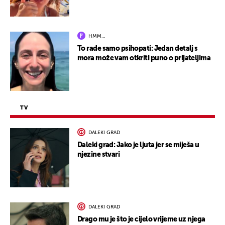
HMM…
To rade samo psihopati: Jedan detalj s
mora može vam otkriti puno o prijateljima
TV
DALEKI GRAD
Daleki grad: Jako je ljuta jer se miješa u
njezine stvari
DALEKI GRAD
Drago mu je što je cijelo vrijeme uz njega