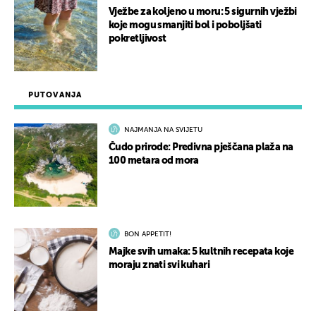
Vježbe za koljeno u moru: 5 sigurnih vježbi
koje mogu smanjiti bol i poboljšati
pokretljivost
PUTOVANJA
NAJMANJA NA SVIJETU
Čudo prirode: Predivna pješčana plaža na
100 metara od mora
BON APPETIT!
Majke svih umaka: 5 kultnih recepata koje
moraju znati svi kuhari