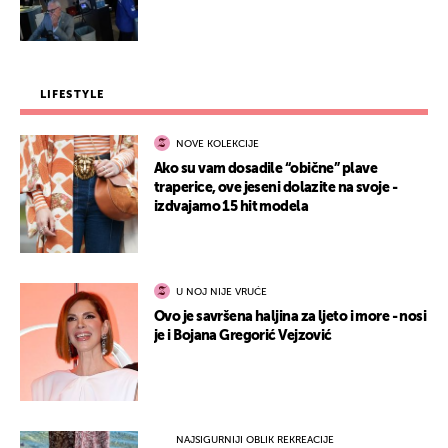
LIFESTYLE
NOVE KOLEKCIJE
Ako su vam dosadile “obične” plave
traperice, ove jeseni dolazite na svoje -
izdvajamo 15 hit modela
U NOJ NIJE VRUĆE
Ovo je savršena haljina za ljeto i more - nosi
je i Bojana Gregorić Vejzović
NAJSIGURNIJI OBLIK REKREACIJE