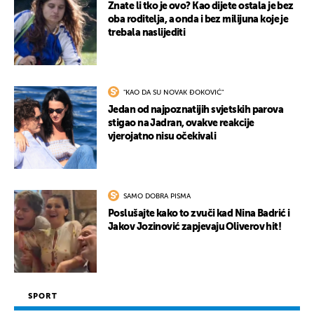
Znate li tko je ovo? Kao dijete ostala je bez
oba roditelja, a onda i bez milijuna koje je
trebala naslijediti
"KAO DA SU NOVAK ĐOKOVIĆ"
Jedan od najpoznatijih svjetskih parova
stigao na Jadran, ovakve reakcije
vjerojatno nisu očekivali
SAMO DOBRA PISMA
Poslušajte kako to zvuči kad Nina Badrić i
Jakov Jozinović zapjevaju Oliverov hit!
SPORT