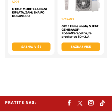
1,00 €
OTKUP MOBITELA BRZA
ISPLATA, ZAMJENA PO
DOGOVORU
1.746,00 €
GREE klima uređaj 5,2kW:
GEH18AAXF -
Podna/Parapetna, za
prostor do 50m2, A
SAZNAJ VIŠE
SAZNAJ VIŠE
PRATITE NAS: