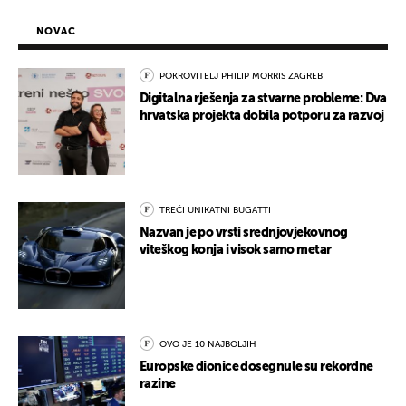
NOVAC
POKROVITELJ PHILIP MORRIS ZAGREB
Digitalna rješenja za stvarne probleme: Dva
hrvatska projekta dobila potporu za razvoj
TREĆI UNIKATNI BUGATTI
Nazvan je po vrsti srednjovjekovnog
viteškog konja i visok samo metar
OVO JE 10 NAJBOLJIH
Europske dionice dosegnule su rekordne
razine