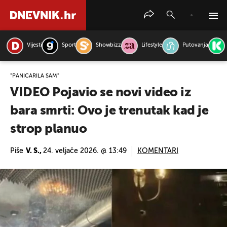
Vijesti
Sport
Showbizz
Lifestyle
Putovanja
PRETRAŽITE VIJESTI
"PANIČARILA SAM"
VIDEO Pojavio se novi video iz
bara smrti: Ovo je trenutak kad je
strop planuo
Piše
V. S.,
24. veljače 2026. @ 13:49
KOMENTARI