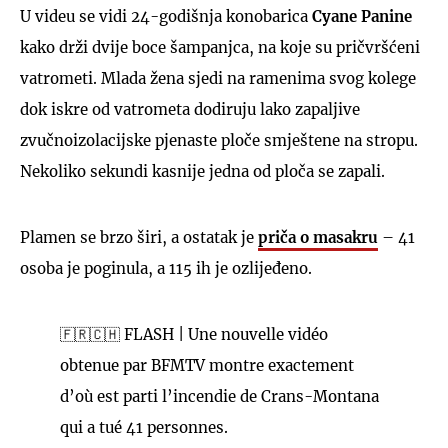
U videu se vidi 24-godišnja konobarica
Cyane Panine
kako drži dvije boce šampanjca, na koje su pričvršćeni
vatrometi. Mlada žena sjedi na ramenima svog kolege
dok iskre od vatrometa dodiruju lako zapaljive
zvučnoizolacijske pjenaste ploče smještene na stropu.
Nekoliko sekundi kasnije jedna od ploča se zapali.
Plamen se brzo širi, a ostatak je
priča o masakru
– 41
osoba je poginula, a 115 ih je ozlijeđeno.
🇫🇷🇨🇭 FLASH | Une nouvelle vidéo
obtenue par BFMTV montre exactement
d’où est parti l’incendie de Crans-Montana
qui a tué 41 personnes.