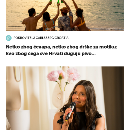
POKROVITELJ CARLSBERG CROATIA
Netko zbog ćevapa, netko zbog drške za motiku:
Evo zbog čega sve Hrvati duguju pivo...