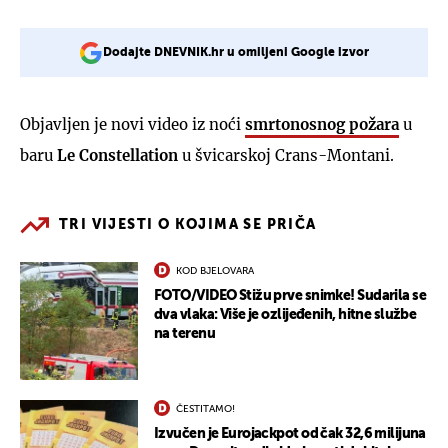
Dodajte DNEVNIK.hr u omiljeni Google izvor
Objavljen je novi video iz noći
smrtonosnog požara
u
baru
Le Constellation
u švicarskoj Crans-Montani.
TRI VIJESTI O KOJIMA SE PRIČA
KOD BJELOVARA
FOTO/VIDEO Stižu prve snimke! Sudarila se
dva vlaka: Više je ozlijeđenih, hitne službe
na terenu
ČESTITAMO!
Izvučen je Eurojackpot od čak 32,6 milijuna