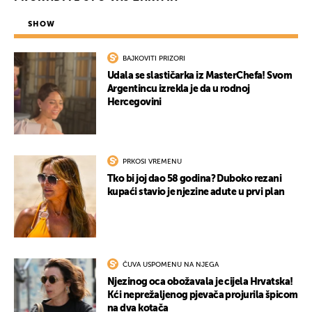
SHOW
BAJKOVITI PRIZORI
Udala se slastičarka iz MasterChefa! Svom
Argentincu izrekla je da u rodnoj
Hercegovini
PRKOSI VREMENU
Tko bi joj dao 58 godina? Duboko rezani
kupaći stavio je njezine adute u prvi plan
ČUVA USPOMENU NA NJEGA
Njezinog oca obožavala je cijela Hrvatska!
Kći neprežaljenog pjevača projurila špicom
na dva kotača