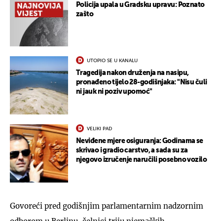
Policija upala u Gradsku upravu: Poznato
zašto
UTOPIO SE U KANALU
Tragedija nakon druženja na nasipu,
pronađeno tijelo 28-godišnjaka: "Nisu čuli
ni jauk ni poziv upomoć"
VELIKI PAD
Neviđene mjere osiguranja: Godinama se
skrivao i gradio carstvo, a sada su za
njegovo izručenje naručili posebno vozilo
Govoreći pred godišnjim parlamentarnim nadzornim