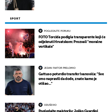
SPORT
POGLEDAJTE PORUKU
FOTO Torcida podigla transparente koji će
odjeknuti Hrvatskom: Prozvali "moralne
vertikale"
JEDAN FAKTOR PRELOMIO
Gattuso potvrdio transfer Ivanovića: "Sve
smo napravili da dođe, znate kamo je
otišao..."
ODUŠEVIO
Pogledajte majstoriju: Joško Gvardiol