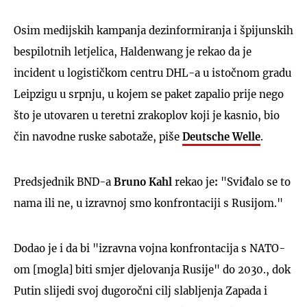
Osim medijskih kampanja dezinformiranja i špijunskih
bespilotnih letjelica, Haldenwang je rekao da je
incident u logističkom centru DHL-a u istočnom gradu
Leipzigu u srpnju, u kojem se paket zapalio prije nego
što je utovaren u teretni zrakoplov koji je kasnio, bio
čin navodne ruske sabotaže, piše
Deutsche Welle
.
Predsjednik BND-a
Bruno Kahl
rekao
je
:
"Sviđalo se to
nama ili ne, u izravnoj smo konfrontaciji s Rusijom."
Dodao je i da bi "izravna vojna konfrontacija s NATO-
om [mogla] biti smjer djelovanja Rusije" do 2030., dok
Putin slijedi svoj dugoročni cilj slabljenja Zapada i