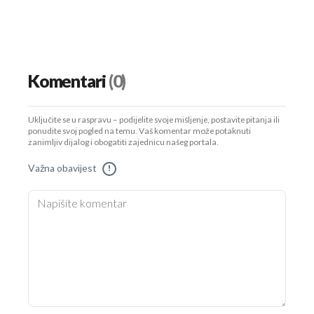
Komentari
(0)
Uključite se u raspravu – podijelite svoje mišljenje, postavite pitanja ili
ponudite svoj pogled na temu. Vaš komentar može potaknuti
zanimljiv dijalog i obogatiti zajednicu našeg portala.
Važna obavijest
!