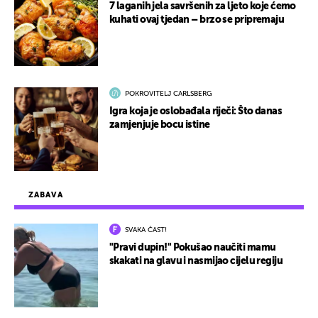
7 laganih jela savršenih za ljeto koje ćemo
kuhati ovaj tjedan – brzo se pripremaju
POKROVITELJ CARLSBERG
Igra koja je oslobađala riječi: Što danas
zamjenjuje bocu istine
ZABAVA
SVAKA ČAST!
"Pravi dupin!" Pokušao naučiti mamu
skakati na glavu i nasmijao cijelu regiju