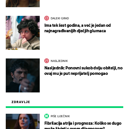
DALEKI GRAD
Ima tek šest godina, a već je jedan od
najnagrađivanijih dječjih glumaca
NASLJEDNIK
Nasljednik: Ponovni sukob dviju obitelji, no
ovaj mu je put neprijatelj pomogao
ZDRAVLJE
PIŠE LIJEČNIK
Fibrilacija atrija i prognoza: Koliko se dugo