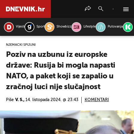
Vijesti
Sport
Showbizz
Lifestyle
Putovanja
PRETRAŽITE VIJESTI
NJEMAČKI ŠPIJUNI
Poziv na uzbunu iz europske
države: Rusija bi mogla napasti
NATO, a paket koji se zapalio u
zračnoj luci nije slučajnost
Piše
V. S.,
14. listopada 2024. @ 23:43
KOMENTARI