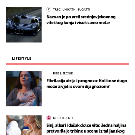
TREĆI UNIKATNI BUGATTI
Nazvan je po vrsti srednjovjekovnog
viteškog konja i visok samo metar
LIFESTYLE
PIŠE LIJEČNIK
Fibrilacija atrija i prognoza: Koliko se dugo
može živjeti s ovom dijagnozom?
MIKROTREND
Sinj, alkari i dašak dolce vite: Jedna haljina
pretvorila je tribine u scenu iz talijanskog