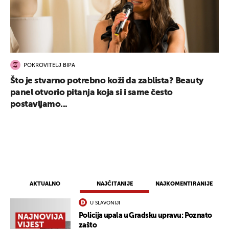
POKROVITELJ BIPA
Što je stvarno potrebno koži da zablista? Beauty
panel otvorio pitanja koja si i same često
postavljamo...
UKLJUČITE NOTIFIKACIJE
AKTUALNO
NAJČITANIJE
NAJKOMENTIRANIJE
U SLAVONIJI
Policija upala u Gradsku upravu: Poznato
zašto