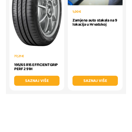
1,00 €
Zamjena auto stakala na 9
lokacija u Hrvatskoj
77,21 €
195/65 R15 EFFICIENTGRIP
PERF 2 91H
SAZNAJ VIŠE
SAZNAJ VIŠE