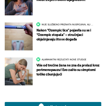
može živjeti s ovom dijagnozom?
NIJE SLUŽBENO PRIZNATA NUSPOJAVA, ALI ...
Nakon “Ozempic lica” pojavila su se i
“Ozempic stopala” – stručnjaci
objašnjavaju što se događa
ALARMANTNI REZULTATI NOVE STUDIJE
Više od trećine žena ne zna da prolazi kroz
perimenopauzu! Evo zašto su simptomi
toliko zbunjujući