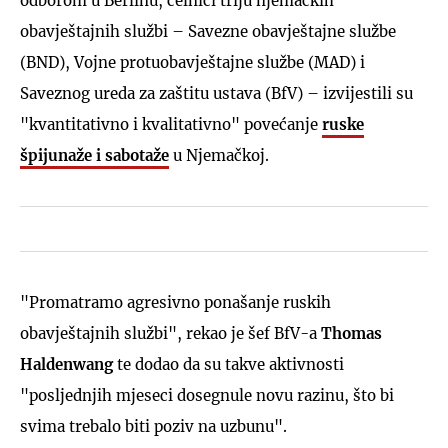
odborom u Berlinu, čelnici triju njemačkih
obavještajnih službi – Savezne obavještajne službe
(BND), Vojne protuobavještajne službe (MAD) i
Saveznog ureda za zaštitu ustava (BfV) – izvijestili su
"kvantitativno i kvalitativno" povećanje
ruske
špijunaže i sabotaže
u Njemačkoj.
"Promatramo agresivno ponašanje ruskih
obavještajnih službi", rekao je šef BfV-a
Thomas
Haldenwang
te dodao da su takve aktivnosti
"posljednjih mjeseci dosegnule novu razinu, što bi
svima trebalo biti poziv na uzbunu".