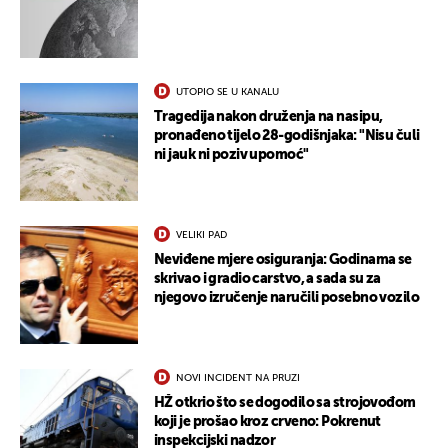
UTOPIO SE U KANALU
Tragedija nakon druženja na nasipu,
pronađeno tijelo 28-godišnjaka: "Nisu čuli
ni jauk ni poziv upomoć"
VELIKI PAD
Neviđene mjere osiguranja: Godinama se
skrivao i gradio carstvo, a sada su za
njegovo izručenje naručili posebno vozilo
NOVI INCIDENT NA PRUZI
HŽ otkrio što se dogodilo sa strojovođom
koji je prošao kroz crveno: Pokrenut
inspekcijski nadzor