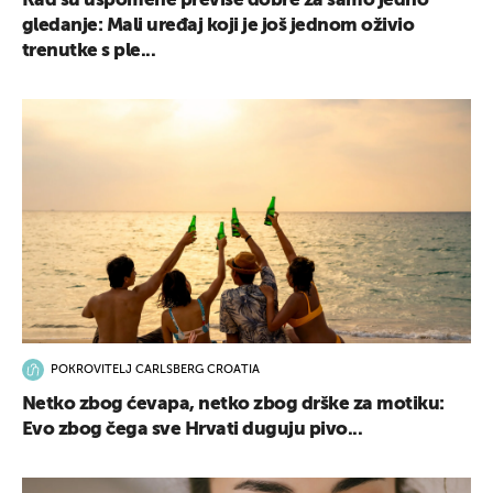
Kad su uspomene previše dobre za samo jedno
gledanje: Mali uređaj koji je još jednom oživio
trenutke s ple...
POKROVITELJ CARLSBERG CROATIA
Netko zbog ćevapa, netko zbog drške za motiku:
Evo zbog čega sve Hrvati duguju pivo...