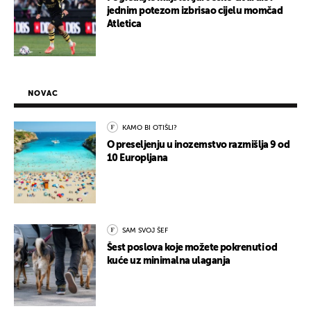
jednim potezom izbrisao cijelu momčad
Atletica
NOVAC
KAMO BI OTIŠLI?
O preseljenju u inozemstvo razmišlja 9 od
10 Europljana
SAM SVOJ ŠEF
Šest poslova koje možete pokrenuti od
kuće uz minimalna ulaganja