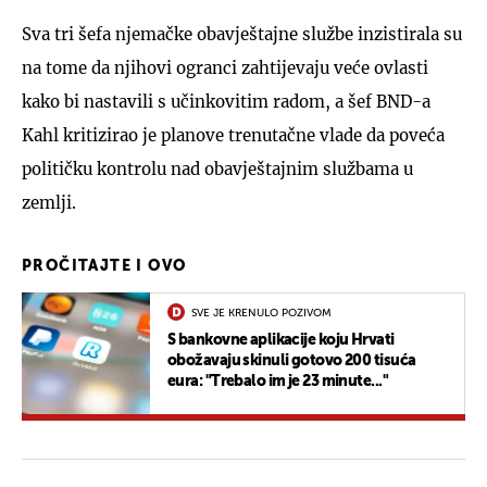
Sva tri šefa njemačke obavještajne službe inzistirala su
na tome da njihovi ogranci zahtijevaju veće ovlasti
kako bi nastavili s učinkovitim radom, a šef BND-a
Kahl kritizirao je planove trenutačne vlade da poveća
političku kontrolu nad obavještajnim službama u
zemlji.
PROČITAJTE I OVO
SVE JE KRENULO POZIVOM
S bankovne aplikacije koju Hrvati
obožavaju skinuli gotovo 200 tisuća
eura: "Trebalo im je 23 minute..."