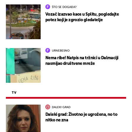
ŠTO SE DOGAĐA?
Vozač izazvao kaos u Splitu, pogledajte
potez koji je zgrozio gledatelje
URNEBESNO
Nema ribe! Natpis na tržnici u Dalmaciji
nasmijao društvene mreže
TV
DALEKI GRAD
Daleki grad: Životno je ugrožena, no to
nitko ne zna