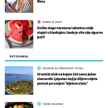
filma
DOBRO JE ZNATI
Koliko dugo narezana lubenica smije
stajati u hladnjaku i kada je više nije sigurno
jesti?
PUTOVANJA
UŽIVANJE NA "PRIVATNOM" OTOKU
Hrvatski otok na kojem živi samo jedan
stanovnik: Ljepotan koji je diljem svijeta
poznat po svojem "bijelom zlatu"
TJEDNI JELOVNIK