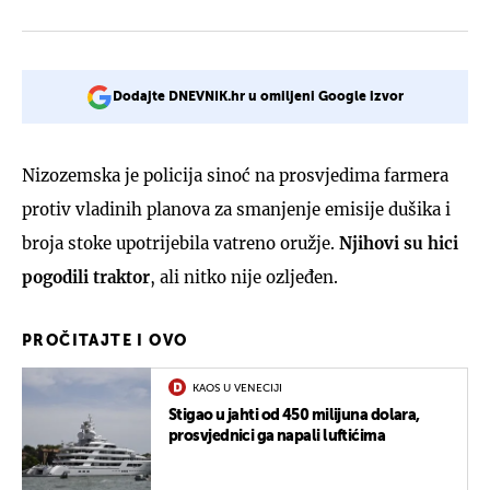
Dodajte DNEVNIK.hr u omiljeni Google izvor
Nizozemska je policija sinoć na prosvjedima farmera
protiv vladinih planova za smanjenje emisije dušika i
broja stoke upotrijebila vatreno oružje.
Njihovi su hici
pogodili traktor
, ali nitko nije ozljeđen.
PROČITAJTE I OVO
KAOS U VENECIJI
Stigao u jahti od 450 milijuna dolara,
prosvjednici ga napali luftićima