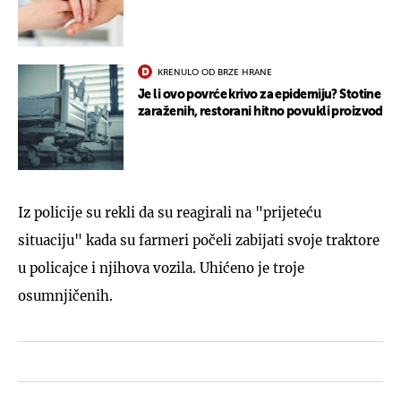
KRENULO OD BRZE HRANE
Je li ovo povrće krivo za epidemiju? Stotine
zaraženih, restorani hitno povukli proizvod
Iz policije su rekli da su reagirali na "prijeteću
situaciju" kada su farmeri počeli zabijati svoje traktore
u policajce i njihova vozila. Uhićeno je troje
osumnjičenih.