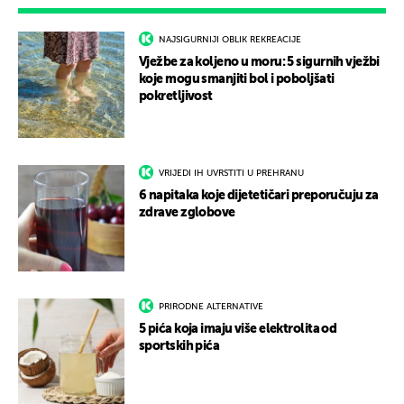
NAJSIGURNIJI OBLIK REKREACIJE
Vježbe za koljeno u moru: 5 sigurnih vježbi
koje mogu smanjiti bol i poboljšati
pokretljivost
VRIJEDI IH UVRSTITI U PREHRANU
6 napitaka koje dijetetičari preporučuju za
zdrave zglobove
PRIRODNE ALTERNATIVE
5 pića koja imaju više elektrolita od
sportskih pića