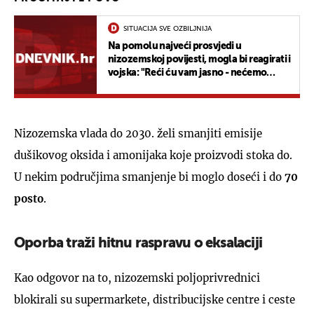
SITUACIJA SVE OZBILJNIJA
Na pomolu najveći prosvjedi u
nizozemskoj povijesti, mogla bi reagirati i
vojska: "Reći ću vam jasno - nećemo
tolerirati..."
Nizozemska vlada do 2030. želi smanjiti emisije
dušikovog oksida i amonijaka koje proizvodi stoka do.
U nekim područjima smanjenje bi moglo doseći i do
70
posto
.
Oporba traži hitnu raspravu o eksalaciji
Kao odgovor na to, nizozemski poljoprivrednici
blokirali su supermarkete, distribucijske centre i ceste