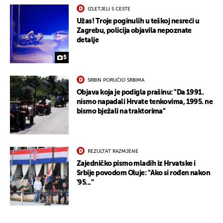
IZLETJELI S CESTE
Užas! Troje poginulih u teškoj nesreći u
Zagrebu, policija objavila nepoznate
detalje
5
SRBIN PORUČIO SRBIMA
Objava koja je podigla prašinu: "Da 1991.
nismo napadali Hrvate tenkovima, 1995. ne
bismo bježali na traktorima"
REZULTAT RAZMJENE
Zajedničko pismo mladih iz Hrvatske i
Srbije povodom Oluje: "Ako si rođen nakon
'95..."