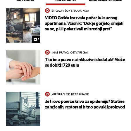
STIGAO I ŠOK S BOOKINGA
VIDEO Gošća izazvala požar luksuznog
apartmana. Vlasnik: "Dok je gorjelo, smijali
su se, pili i pokazivali mi srednji prst"
7
IMAŠ PRAVO, OSTVARI GA!
Tko ima pravo na inkluzivni dodatak? Može
se dobiti i 720 eura
UKLJUČITE NOTIFIKACIJE
KRENULO OD BRZE HRANE
Je li ovo povrće krivo za epidemiju? Stotine
zaraženih, restorani hitno povukli proizvod