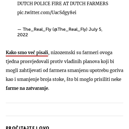
DUTCH POLICE FIRE AT DUTCH FARMERS
pic.twitter.com/UacSdgy8ei
— The_Real_Fly (@The_Real_Fly)
July 5,
2022
Kako smo već pisali
, nizozemski su farmeri ovoga
tjedna prosvjedovali protiv vladinih planova koji bi
mogli zahtijevati od farmera smanjenu upotrebu goriva
kao i smanjenje broja stoke, što bi moglo prisiliti neke
farme na zatvaranje
.
PROČITAJTE I OVO