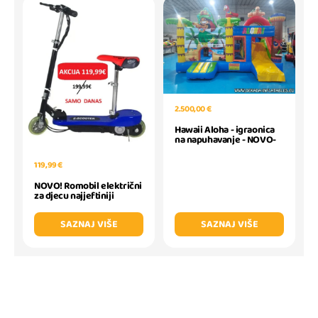
2.500,00 €
Hawaii Aloha - igraonica
na napuhavanje - NOVO-
119,99 €
NOVO! Romobil električni
za djecu najjeftiniji
SAZNAJ VIŠE
SAZNAJ VIŠE