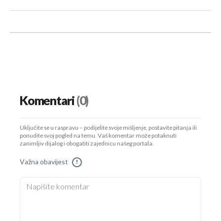
Komentari
(0)
Uključite se u raspravu – podijelite svoje mišljenje, postavite pitanja ili
ponudite svoj pogled na temu. Vaš komentar može potaknuti
zanimljiv dijalog i obogatiti zajednicu našeg portala.
Važna obavijest
!