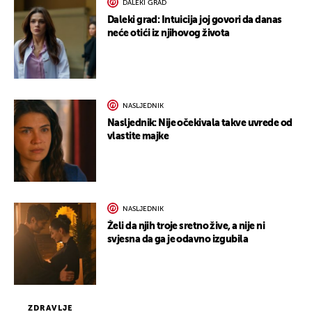
DALEKI GRAD
Daleki grad: Intuicija joj govori da danas
neće otići iz njihovog života
NASLJEDNIK
Nasljednik: Nije očekivala takve uvrede od
vlastite majke
NASLJEDNIK
Želi da njih troje sretno žive, a nije ni
svjesna da ga je odavno izgubila
ZDRAVLJE