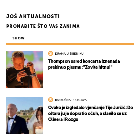
JOŠ AKTUALNOSTI
PRONAĐITE ŠTO VAS ZANIMA
SHOW
DRAMA U ŠIBENIKU
Thompson usred koncerta iznenada
prekinuo pjesmu: "Zovite hitnu!"
RASKOŠNA PROSLAVA
Ovako je izgledalo vjenčanje Tije Jurčić: Do
oltara ju je dopratio očuh, a slavilo se uz
Olivera i Rozgu