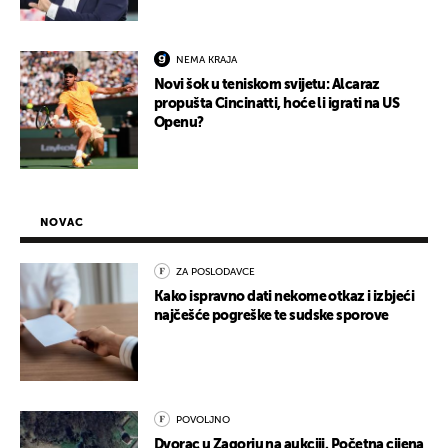
NEMA KRAJA
Novi šok u teniskom svijetu: Alcaraz
propušta Cincinatti, hoće li igrati na US
Openu?
NOVAC
ZA POSLODAVCE
Kako ispravno dati nekome otkaz i izbjeći
najčešće pogreške te sudske sporove
POVOLJNO
Dvorac u Zagorju na aukciji. Početna cijena