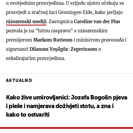
u ovotjednim prosvjedima. U srijedu ujutro očekuju se
prosvjedi u zračnoj luci Groningen Elde, kako javljaju
nizozemski mediji
. Zastupnica
Caroline van der Plas
pozvala je na "hitnu raspravu" s nizozemskim
premijerom
Markom Rutteom
i ministrom pravosuđa i
sigurnosti
Dilanom Yeşilgöz-Zegeriusom
o
eskalirajućim prosvjedima.
AKTUALNO
Kako žive umirovljenici: Jozefa Bogolin pjeva
i pleše i namjerava doživjeti stotu, a zna i
kako to ostvariti