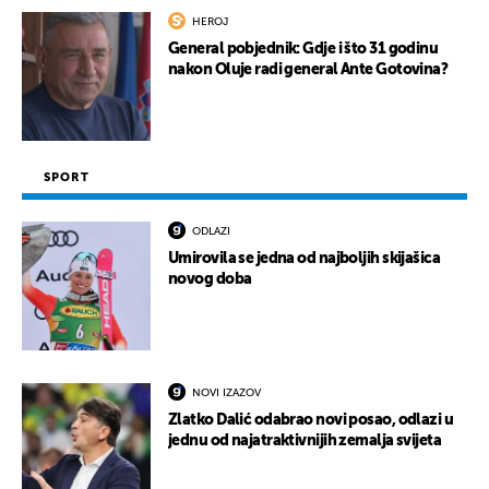
HEROJ
General pobjednik: Gdje i što 31 godinu
nakon Oluje radi general Ante Gotovina?
SPORT
ODLAZI
Umirovila se jedna od najboljih skijašica
novog doba
NOVI IZAZOV
Zlatko Dalić odabrao novi posao, odlazi u
jednu od najatraktivnijih zemalja svijeta