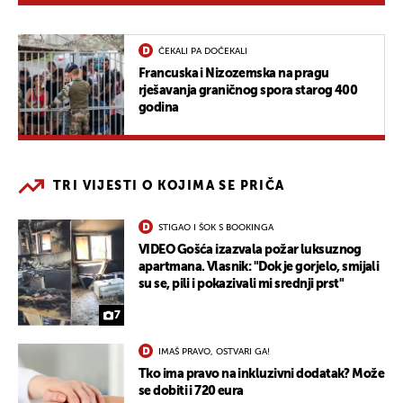
ČEKALI PA DOČEKALI
Francuska i Nizozemska na pragu
rješavanja graničnog spora starog 400
godina
TRI VIJESTI O KOJIMA SE PRIČA
STIGAO I ŠOK S BOOKINGA
VIDEO Gošća izazvala požar luksuznog
apartmana. Vlasnik: "Dok je gorjelo, smijali
su se, pili i pokazivali mi srednji prst"
7
IMAŠ PRAVO, OSTVARI GA!
Tko ima pravo na inkluzivni dodatak? Može
se dobiti i 720 eura