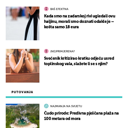
BAŠ EFEKTNA
Kada smo na zadarskoj rivi ugledali ovu
haljinu, morali smo doznati odakle je –
košta samo 18 eura
(NE)PRIMJERENA?
Svećenik kritizirao kratku odjeću usred
toplinskog vala, slažete li se s njim?
PUTOVANJA
NAJMANJA NA SVIJETU
Čudo prirode: Predivna pješčana plaža na
100 metara od mora