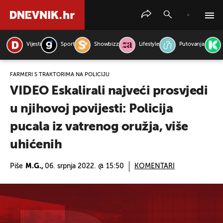
Vijesti
Sport
Showbizz
Lifestyle
Putovanja
PRETRAŽITE VIJESTI
FARMERI S TRAKTORIMA NA POLICIJU
VIDEO Eskalirali najveći prosvjedi
u njihovoj povijesti: Policija
pucala iz vatrenog oružja, više
uhićenih
Piše
M.G.,
06. srpnja 2022. @ 15:50
KOMENTARI