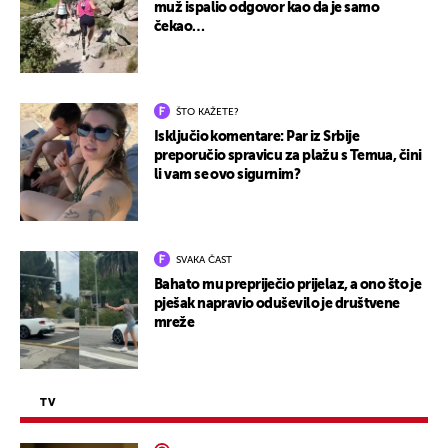
muž ispalio odgovor kao da je samo
čekao…
ŠTO KAŽETE?
Isključio komentare: Par iz Srbije
preporučio spravicu za plažu s Temua, čini
li vam se ovo sigurnim?
SVAKA ČAST
Bahato mu prepriječio prijelaz, a ono što je
pješak napravio oduševilo je društvene
mreže
TV