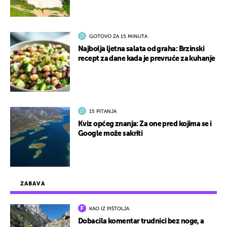
GOTOVO ZA 15 MINUTA
Najbolja ljetna salata od graha: Brzinski
recept za dane kada je prevruće za kuhanje
15 PITANJA
Kviz općeg znanja: Za one pred kojima se i
Google može sakriti
ZABAVA
KAO IZ PIŠTOLJA
Dobacila komentar trudnici bez noge, a