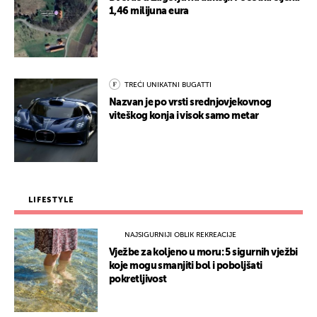
1,46 milijuna eura
TREĆI UNIKATNI BUGATTI
Nazvan je po vrsti srednjovjekovnog
viteškog konja i visok samo metar
LIFESTYLE
NAJSIGURNIJI OBLIK REKREACIJE
Vježbe za koljeno u moru: 5 sigurnih vježbi
koje mogu smanjiti bol i poboljšati
pokretljivost