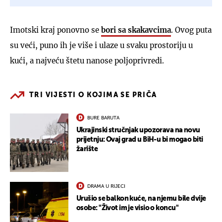
Imotski kraj ponovno se
bori sa skakavcima
. Ovog puta
su veći, puno ih je više i ulaze u svaku prostoriju u
kući, a najveću štetu nanose poljoprivredi.
TRI VIJESTI O KOJIMA SE PRIČA
BURE BARUTA
Ukrajinski stručnjak upozorava na novu
prijetnju: Ovaj grad u BiH-u bi mogao biti
žarište
DRAMA U RIJECI
Urušio se balkon kuće, na njemu bile dvije
osobe: "Život im je visio o koncu"