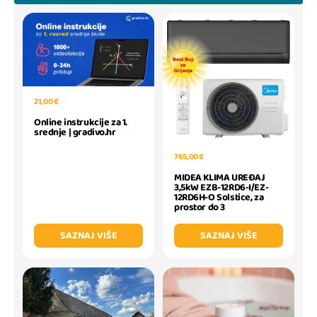
21,00 €
Online instrukcije za 1.
srednje | gradivo.hr
765,00 €
MIDEA KLIMA UREĐAJ
3,5kW EZB-12RD6-I/EZ-
12RD6H-O Solstice, za
prostor do 3
SAZNAJ VIŠE
SAZNAJ VIŠE