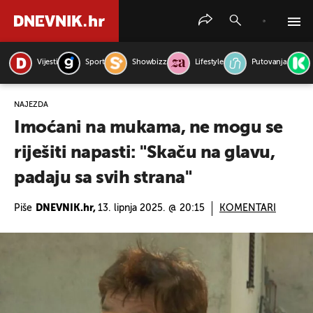
Vijesti
Sport
Showbizz
Lifestyle
Putovanja
PRETRAŽITE VIJESTI
NAJEZDA
Imoćani na mukama, ne mogu se
riješiti napasti: "Skaču na glavu,
padaju sa svih strana"
Piše
DNEVNIK.hr,
13. lipnja 2025. @ 20:15
KOMENTARI