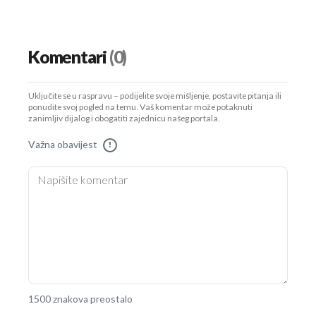
Komentari
(0)
Uključite se u raspravu – podijelite svoje mišljenje, postavite pitanja ili
ponudite svoj pogled na temu. Vaš komentar može potaknuti
zanimljiv dijalog i obogatiti zajednicu našeg portala.
Važna obavijest
!
1500 znakova preostalo