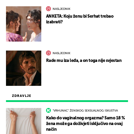
NASLJEDNIK
ANKETA: Koju ženu bi Serhat trebao
izabrati?
NASLJEDNIK
Rade mu iza leđa, a on toga nije svjestan
ZDRAVLJE
"VRHUNAC" ŽENSKOG SEKSUALNOG ISKUSTVA
Kako do vaginalnog orgazma? Samo 18 %
žena može ga doživjeti isključivo na ovaj
način