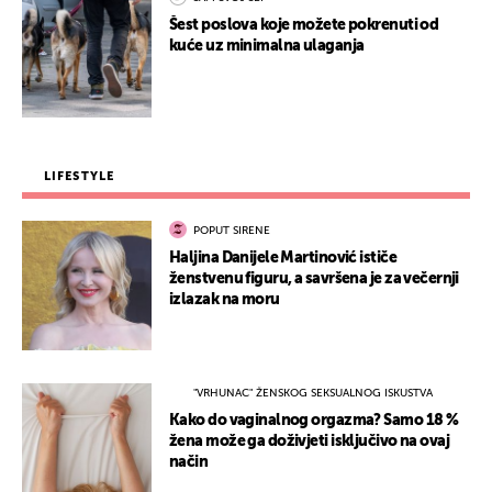
Šest poslova koje možete pokrenuti od
kuće uz minimalna ulaganja
LIFESTYLE
POPUT SIRENE
Haljina Danijele Martinović ističe
ženstvenu figuru, a savršena je za večernji
izlazak na moru
"VRHUNAC" ŽENSKOG SEKSUALNOG ISKUSTVA
Kako do vaginalnog orgazma? Samo 18 %
žena može ga doživjeti isključivo na ovaj
način