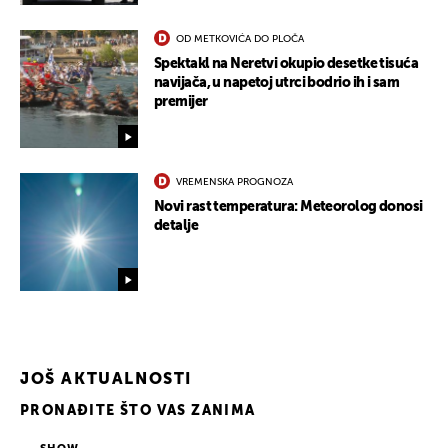
OD METKOVIĆA DO PLOČA
Spektakl na Neretvi okupio desetke tisuća
navijača, u napetoj utrci bodrio ih i sam
premijer
UKLJUČITE NOTIFIKACIJE
VREMENSKA PROGNOZA
Novi rast temperatura: Meteorolog donosi
detalje
JOŠ AKTUALNOSTI
PRONAĐITE ŠTO VAS ZANIMA