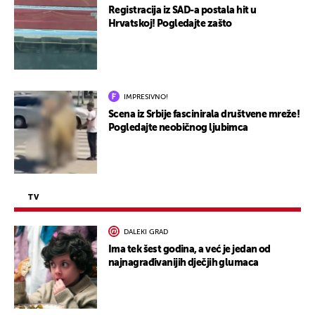
Registracija iz SAD-a postala hit u
Hrvatskoj! Pogledajte zašto
IMPRESIVNO!
Scena iz Srbije fascinirala društvene mreže!
Pogledajte neobičnog ljubimca
TV
DALEKI GRAD
Ima tek šest godina, a već je jedan od
najnagrađivanijih dječjih glumaca