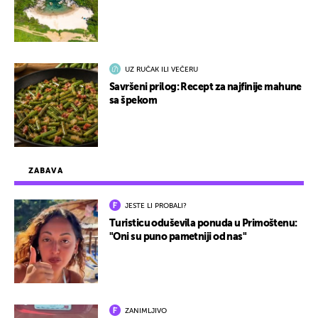
UZ RUČAK ILI VEČERU
Savršeni prilog: Recept za najfinije mahune
sa špekom
ZABAVA
JESTE LI PROBALI?
Turisticu oduševila ponuda u Primoštenu:
"Oni su puno pametniji od nas"
ZANIMLJIVO