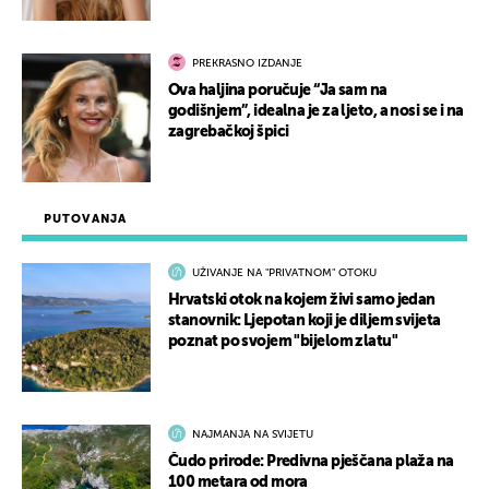
PREKRASNO IZDANJE
Ova haljina poručuje “Ja sam na
godišnjem”, idealna je za ljeto, a nosi se i na
zagrebačkoj špici
PUTOVANJA
UŽIVANJE NA "PRIVATNOM" OTOKU
Hrvatski otok na kojem živi samo jedan
stanovnik: Ljepotan koji je diljem svijeta
poznat po svojem "bijelom zlatu"
NAJMANJA NA SVIJETU
Čudo prirode: Predivna pješčana plaža na
100 metara od mora