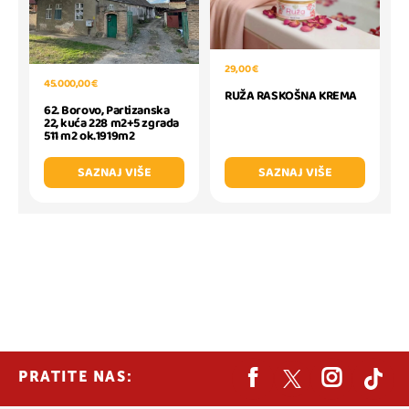
29,00 €
45.000,00 €
RUŽA RASKOŠNA KREMA
62. Borovo, Partizanska
22, kuća 228 m2+5 zgrada
511 m2 ok.1919m2
SAZNAJ VIŠE
SAZNAJ VIŠE
PRATITE NAS: