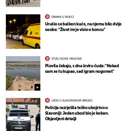
DRAMA U RIJECI
Urušio se balkon kuće, na njemu bile dvije
osobe: "Život im je visio o koncu"
STIŽU NOVE VRUĆINE
Plovila čekaju, s dna izviru čuda: "Nekad
sam se tu kupao, sad igram nogomet"
UŽAS U SLAVONSKOM BRODU
Policija razrješila teško ubojstvo u
Slavoniji: Jedan ubod bio je koban.
Objavljeni detalji