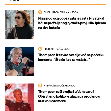
SHOW
ČUVA USPOMENU NA NJEGA
Njezinog oca obožavala je cijela Hrvatska!
Kći neprežaljenog pjevača projurila špicom
na dva kotača
PRED 20 TISUĆA LJUDI
Thompson izazvao ovacije već na početku
koncerta: "Što ću kad sam slab..."
NADMAŠENA OČEKIVANJA
Thompson ruši brojke i u Vukovaru!
Objavljeno koliko je ulaznica prodano u
kratkom vremenu