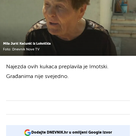
Mila Jurić Kaćunić iz Lokvičića
Foto: Dnevnik Nove TV
Najezda ovih kukaca preplavila je Imotski.
Građanima nije svejedno.
Dodajte DNEVNIK.hr u omiljeni Google izvor