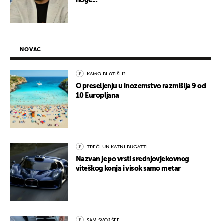
noge..."
NOVAC
KAMO BI OTIŠLI?
O preseljenju u inozemstvo razmišlja 9 od
10 Europljana
TREĆI UNIKATNI BUGATTI
Nazvan je po vrsti srednjovjekovnog
viteškog konja i visok samo metar
SAM SVOJ ŠEF