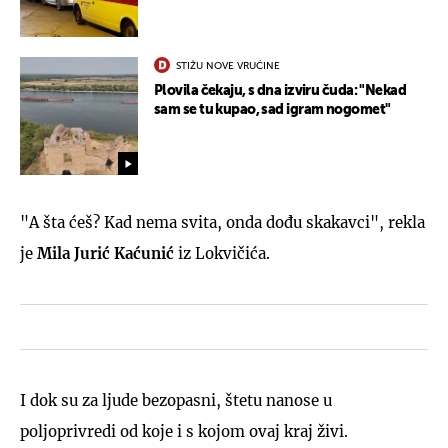
STIŽU NOVE VRUĆINE
Plovila čekaju, s dna izviru čuda: "Nekad
sam se tu kupao, sad igram nogomet"
"A šta ćeš? Kad nema svita, onda dođu skakavci", rekla
je
Mila Jurić Kaćunić
iz Lokvičića.
I dok su za ljude bezopasni, štetu nanose u
poljoprivredi od koje i s kojom ovaj kraj živi.