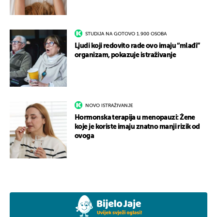
STUDIJA NA GOTOVO 1.900 OSOBA
Ljudi koji redovito rade ovo imaju “mlađi”
organizam, pokazuje istraživanje
NOVO ISTRAŽIVANJE
Hormonska terapija u menopauzi: Žene
koje je koriste imaju znatno manji rizik od
ovoga