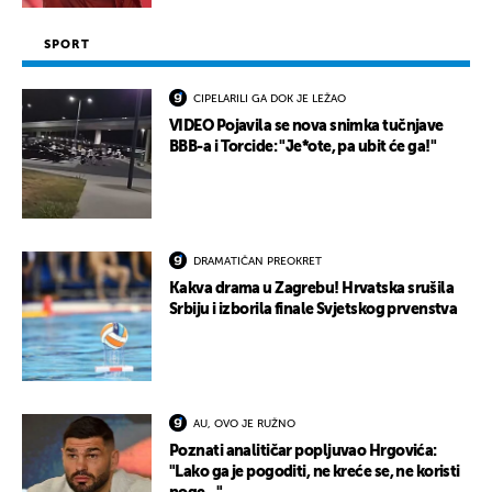
SPORT
CIPELARILI GA DOK JE LEŽAO
VIDEO Pojavila se nova snimka tučnjave
BBB-a i Torcide: "Je*ote, pa ubit će ga!"
DRAMATIČAN PREOKRET
Kakva drama u Zagrebu! Hrvatska srušila
Srbiju i izborila finale Svjetskog prvenstva
AU, OVO JE RUŽNO
Poznati analitičar popljuvao Hrgovića:
"Lako ga je pogoditi, ne kreće se, ne koristi