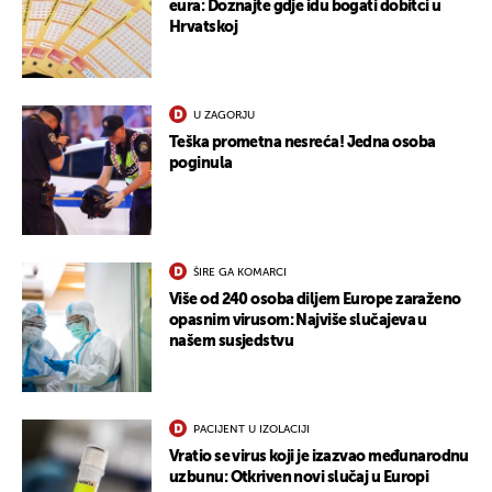
eura: Doznajte gdje idu bogati dobitci u
Hrvatskoj
U ZAGORJU
Teška prometna nesreća! Jedna osoba
poginula
ŠIRE GA KOMARCI
Više od 240 osoba diljem Europe zaraženo
opasnim virusom: Najviše slučajeva u
našem susjedstvu
PACIJENT U IZOLACIJI
Vratio se virus koji je izazvao međunarodnu
uzbunu: Otkriven novi slučaj u Europi