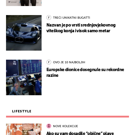
TREĆI UNIKATNI BUGATTI
Nazvan je po vrsti srednjovjekovnog
viteškog konja i visok samo metar
OVO JE 10 NAJBOLJIH
Europske dionice dosegnule su rekordne
razine
LIFESTYLE
NOVE KOLEKCIJE
Ako su vam dosadile “obične” plave