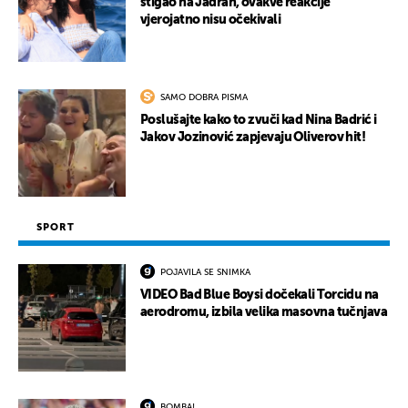
stigao na Jadran, ovakve reakcije
vjerojatno nisu očekivali
SAMO DOBRA PISMA
Poslušajte kako to zvuči kad Nina Badrić i
Jakov Jozinović zapjevaju Oliverov hit!
SPORT
POJAVILA SE SNIMKA
VIDEO Bad Blue Boysi dočekali Torcidu na
aerodromu, izbila velika masovna tučnjava
BOMBA!