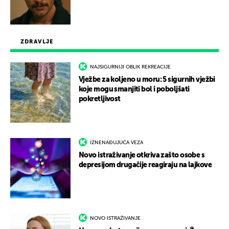
ZDRAVLJE
NAJSIGURNIJI OBLIK REKREACIJE
Vježbe za koljeno u moru: 5 sigurnih vježbi
koje mogu smanjiti bol i poboljšati
pokretljivost
IZNENAĐUJUĆA VEZA
Novo istraživanje otkriva zašto osobe s
depresijom drugačije reagiraju na lajkove
NOVO ISTRAŽIVANJE