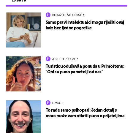
ZABAVA
POKAŽITE ŠTO ZNATE!
Samo pravi intelektualci mogu riješiti ovaj
kviz bez ijedne pogreške
JESTE LI PROBALI?
Turisticu oduševila ponuda u Primoštenu:
"Oni su puno pametniji od nas"
HMM…
To rade samo psihopati: Jedan detalj s
mora može vam otkriti puno o prijateljima