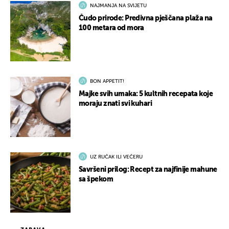
NAJMANJA NA SVIJETU
Čudo prirode: Predivna pješčana plaža na
100 metara od mora
BON APPETIT!
Majke svih umaka: 5 kultnih recepata koje
moraju znati svi kuhari
UZ RUČAK ILI VEČERU
Savršeni prilog: Recept za najfinije mahune
sa špekom