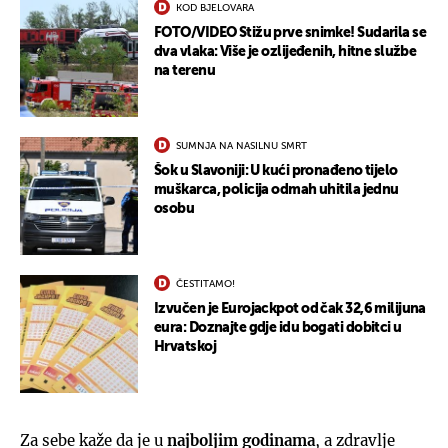
KOD BJELOVARA
FOTO/VIDEO Stižu prve snimke! Sudarila se
dva vlaka: Više je ozlijeđenih, hitne službe
na terenu
SUMNJA NA NASILNU SMRT
Šok u Slavoniji: U kući pronađeno tijelo
muškarca, policija odmah uhitila jednu
osobu
ČESTITAMO!
Izvučen je Eurojackpot od čak 32,6 milijuna
eura: Doznajte gdje idu bogati dobitci u
Hrvatskoj
Za sebe kaže da je u
najboljim godinama
, a zdravlje