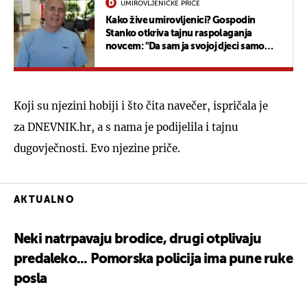
UMIROVLJENIČKE PRIČE
Kako žive umirovljenici? Gospodin
Stanko otkriva tajnu raspolaganja
novcem: "Da sam ja svojoj djeci samo
kukao..."
Koji su njezini hobiji i što čita navečer, ispričala je
za DNEVNIK.hr, a s nama je podijelila i tajnu
dugovječnosti. Evo njezine priče.
AKTUALNO
Neki natrpavaju brodice, drugi otplivaju
predaleko... Pomorska policija ima pune ruke
posla