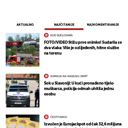
AKTUALNO
NAJČITANIJE
NAJKOMENTIRANIJE
KOD BJELOVARA
FOTO/VIDEO Stižu prve snimke! Sudarila se
dva vlaka: Više je ozlijeđenih, hitne službe
na terenu
SUMNJA NA NASILNU SMRT
Šok u Slavoniji: U kući pronađeno tijelo
muškarca, policija odmah uhitila jednu
osobu
ČESTITAMO!
Izvučen je Eurojackpot od čak 32,6 milijuna