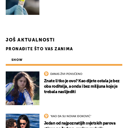
JOŠ AKTUALNOSTI
PRONAĐITE ŠTO VAS ZANIMA
SHOW
UKLJUČITE NOTIFIKACIJE
DANAS ŽIVI POVUČENO
Znate li tko je ovo? Kao dijete ostala je bez
oba roditelja, a onda i bez milijuna koje je
trebala naslijediti
"KAO DA SU NOVAK ĐOKOVIĆ"
Jedan od najpoznatijih svjetskih parova