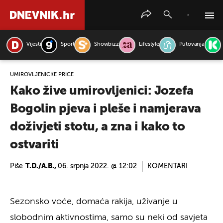
Vijesti
Sport
Showbizz
Lifestyle
Putovanja
PRETRAŽITE VIJESTI
UMIROVLJENIČKE PRIČE
Kako žive umirovljenici: Jozefa
Bogolin pjeva i pleše i namjerava
doživjeti stotu, a zna i kako to
ostvariti
Piše
T.D./A.B.,
06. srpnja 2022. @ 12:02
KOMENTARI
Sezonsko voće, domaća rakija, uživanje u
slobodnim aktivnostima, samo su neki od savjeta