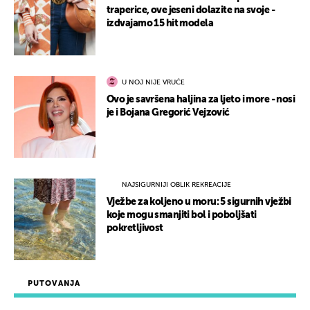
traperice, ove jeseni dolazite na svoje -
izdvajamo 15 hit modela
U NOJ NIJE VRUĆE
Ovo je savršena haljina za ljeto i more - nosi
je i Bojana Gregorić Vejzović
NAJSIGURNIJI OBLIK REKREACIJE
Vježbe za koljeno u moru: 5 sigurnih vježbi
koje mogu smanjiti bol i poboljšati
pokretljivost
PUTOVANJA