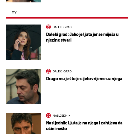
TV
DALEKI GRAD
Daleki grad: Jako je ljuta jer se miješa u
njezine stvari
DALEKI GRAD
Drago mu je što je cijelo vrijeme uz njega
NASLJEDNIK
Nasljednik: Ljuta je na njega i zahtjeva da
učini nešto