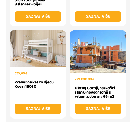
Bicikl bez pedala
Balancer - bijeli
SAZNAJ VIŠE
SAZNAJ VIŠE
539,00 €
229.000,00 €
Krevet na kat za djecu
Kevin 18080
Okrug Gornji, raskošni
stan u novogradnji s
vrtom, suteren, 69 m2
SAZNAJ VIŠE
SAZNAJ VIŠE