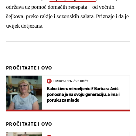
održava uz pomoć domaćih recepata - od voćnih
šejkova, preko rakije i sezonskih salata. Priznaje i da je
uvijek dotjerana.
PROČITAJTE I OVO
UMIROVLJENIČKE PRIČE
Kako žive umirovljenici? Barbara Anić
ponosna je na svoju generaciju, a ima i
poruku za mlade
PROČITAJTE I OVO