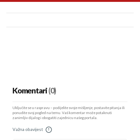
Komentari
(0)
Uključite se u raspravu – podijelite svoje mišljenje, postavite pitanja ili
ponudite svoj pogled na temu. Vaš komentar može potaknuti
zanimljiv dijalog i obogatiti zajednicu našeg portala.
Važna obavijest
!